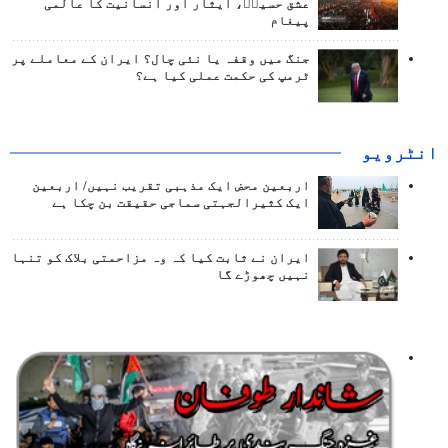
عشق حسینؑ، ایثار اور انسانیت کا عالمی
پیغام
جنگ میں وقفہ یا نئی چال؟ ایران کے معاملے پر
ٹرمپ کی حکمت عملی کیا ہے؟
انٹرويو
اربعین محض ایک مذہبی تقریب نہیں/ اربعین
ایک کثیرالجہتی سماجی حقیقت بن چکا ہے
ایران نے ثابت کیا کہ وہ مزاحمتی بلاک کو تنہا
نہیں چھوڑے گا