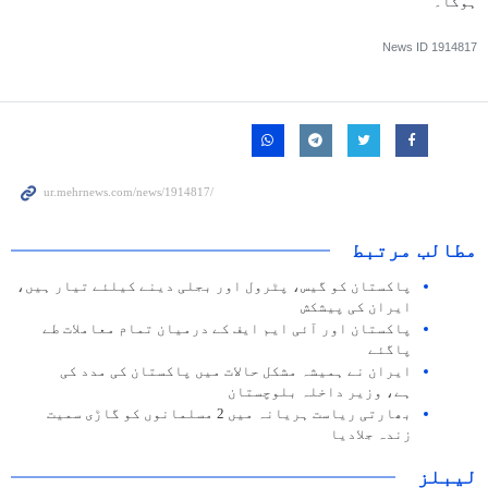
ہوگا۔
News ID
1914817
مطالب مرتبط
پاکستان کو گیس، پٹرول اور بجلی دینے کیلئے تیار ہیں،
ایران کی پیشکش
پاکستان اور آئی ایم ایف کے درمیان تمام معاملات طے
پاگئے
ایران نے ہمیشہ مشکل حالات میں پاکستان کی مدد کی
ہے، وزیر داخلہ بلوچستان
بھارتی ریاست ہریانہ میں 2 مسلمانوں کو گاڑی سمیت
زندہ جلادیا
لیبلز