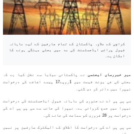
کراچی کے علاوہ پاکستان کے تمام صارفین کے لیے ماہانہ
فیول پرائس ایڈجسٹمنٹ کی مد میں بجلی مہنگی ہونے کا
امکان ہے۔
مہر خبررساں ایجنسی
نے پاکستانی میڈیا سے نقل کیا ہے کہ
بجلی کی فی یونٹ قیمت میں 1روپے17 پیسے اضافے کی درخواست
نیپرا میں دائر کر دی گئی۔
سی پی پی اے نے جنوری کی ماہانہ فیول ایڈجسٹمنٹ کی درخواست
نیپرا میں جمع کروائی ہے۔ نیپرا کی جانب سے سی پی پی اے کی
درخواست پر 28 فروری کو سماعت کی جائے گی۔
سی پی پی اے کی درخواست کا اطلاق کے الیکٹرک صارفین پر نہیں