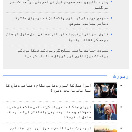
چار دہائیوں بعد سعودی تیل کی امریکی درآمدات صفر
ہو گئیں
سعودی عرب، ترکیہ اور پاکستان کے درمیان مشترکہ
دفاعی معاہدہ متوقع
قابض اسرائیلی فوج نے لبنانی صحافی امل خلیل کو جان
بوجھ کر نشانہ بنایا
سعودی حمایت یافتہ مسلح گروہوں کے ٹھکانوں کو
بیلسٹک میزائلوں اور ڈرونز سے تباہ کر دیا
رپورٹ
اسرائیل کا لیزر دفاعی نظام؛ فضائی دفاع کا
نیا باب یا محض دعوی؟
ایران جنگ نے امریکہ کی عالمی ساکھ کو شدید
دھچکا، چھ ماہ بعد بھی واشنگٹن اپنے اہداف
حاصل نہ کرسکا
اربعین؛ دنیا کا سب سے بڑا پرامن اجتماع،