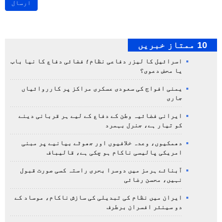
ارسال
10 ممتاز خبریں
اسرائیل کا لیزر دفاعی نظام؛ فضائی دفاع کا نیا باب
یا محض دعوی؟
یمنی افواج کی سعودی عسکری مراکز پر کارروائیاں
جاری
ایرانی فضائیہ وطن کے دفاع کے لیے ہر قربانی دینے
کو تیار ہے، جنرل بہمرد
دھمکیوں، وعدہ خلافیوں اور جھوٹے بیانیے پر مبنی
امریکی پالیسی ناکام ہو چکی ہے، قالیباف
آبنائے ہرمز میں دوسرا بحری راستہ کسی صورت قبول
نہیں، محسن رضائی
ایران میں نظام کی تبدیلی کی سازش ناکام، موساد کے
دو سینئر افسران برطرف