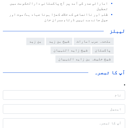
اماراتی صدر کی آمد پر آج پاکستانی دارالحکومت میں
تعطیل
ظلم اور ناانصافی کے خلاف کھڑا ہونا جہاد ہے/ موت اور
جیل جانے سے نہیں ڈرتا،عمران خان
لیبلز
متحدہ عرب امارات
شیخ بن زید
بن زید
پاکستان
شیخ زاید النہیان
شیخ خلیفہ بن زاید النہیان
آپ کا تبصرہ