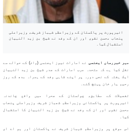
ائیرپورٹ پر پاکستان کے وزیراعظم شہباز شریف، وزیراعلی
پنجاب محسن نقوی اور ان کے وفد نے شیخ بن زید النہیان
استقبال کیا۔
مہر خبررساں ایجنسی
نے امارات نیوز ایجنسی (وام) کے حوالے سے
نقل کیا ہے کہ متحدہ عرب امارات کے صدر شیخ بن زید النہیان
ایک ہفتہ کے نجی دورہ پر اپنے شاہی وفد کے ہمراہ بدھ کے روز
رحیم یار خان پہنچ گئے۔
تفصیلات کے مطابق، چولستان کے صحرا میں واقع چاندنہ
ائیرپورٹ پر پاکستانی وزیراعظم شھباز شریف وزیراعلی پنجاب
محسن نقوی اور ان کے وفد نے شیخ بن زید النہیان کا استقبال
کیا۔
اس موقع پر وزیراعظم شہباز شریف نے پاکستان اور یو اے ای