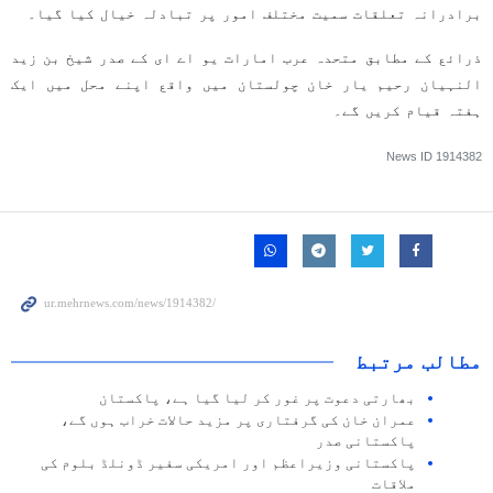
برادرانہ تعلقات سمیت مختلف امور پر تبادلہ خیال کیا گیا۔
ذرائع کے مطابق متحدہ عرب امارات یو اے ای کے صدر شیخ بن زید
النہیان رحیم یار خان چولستان میں واقع اپنے محل میں ایک
ہفتہ قیام کریں گے۔
News ID
1914382
مطالب مرتبط
بھارتی دعوت پر غور کر لیا گیا ہے، پاکستان
عمران خان کی گرفتاری پر مزید حالات خراب ہوں گے،
پاکستانی صدر
پاکستانی وزیراعظم اور امریکی سفیر ڈونلڈ بلوم کی
ملاقات