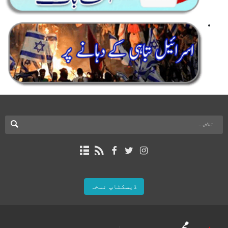
ڈیسکٹاپ نسخہ