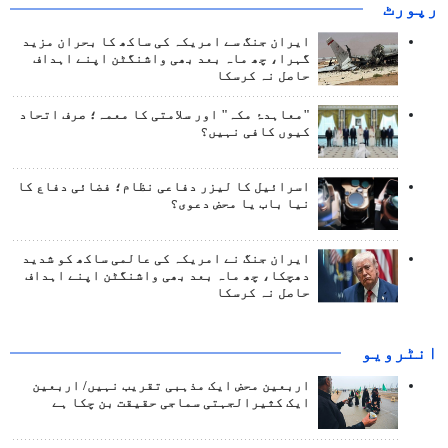
رپورٹ
ایران جنگ سے امریکہ کی ساکھ کا بحران مزید
گہرا، چھ ماہ بعد بھی واشنگٹن اپنے اہداف
حاصل نہ کرسکا
"معاہدۂ مکہ" اور سلامتی کا معمہ؛ صرف اتحاد
کیوں کافی نہیں؟
اسرائیل کا لیزر دفاعی نظام؛ فضائی دفاع کا
نیا باب یا محض دعوی؟
ایران جنگ نے امریکہ کی عالمی ساکھ کو شدید
دھچکا، چھ ماہ بعد بھی واشنگٹن اپنے اہداف
حاصل نہ کرسکا
انٹرويو
اربعین محض ایک مذہبی تقریب نہیں/ اربعین
ایک کثیرالجہتی سماجی حقیقت بن چکا ہے