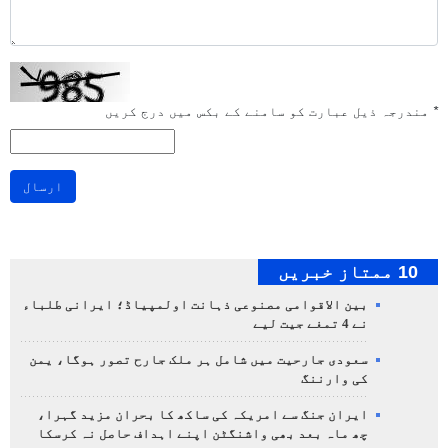
*
مندرجہ ذیل عبارت کو سامنے کے بکس میں درج کریں
ارسال
10 ممتاز خبریں
بین الاقوامی مصنوعی ذہانت اولمپیاڈ؛ ایرانی طلباء
نے 4 تمغے جیت لیے
سعودی جارحیت میں شامل ہر ملک جارح تصور ہوگا، یمن
کی وارننگ
ایران جنگ سے امریکہ کی ساکھ کا بحران مزید گہرا،
چھ ماہ بعد بھی واشنگٹن اپنے اہداف حاصل نہ کرسکا