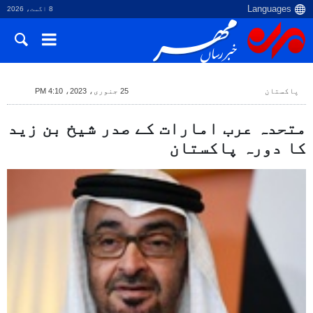
8 اگست، 2026
پاکستان
25 جنوری، 2023، 4:10 PM
متحدہ عرب امارات کے صدر شیخ بن زید
کا دورہ پاکستان