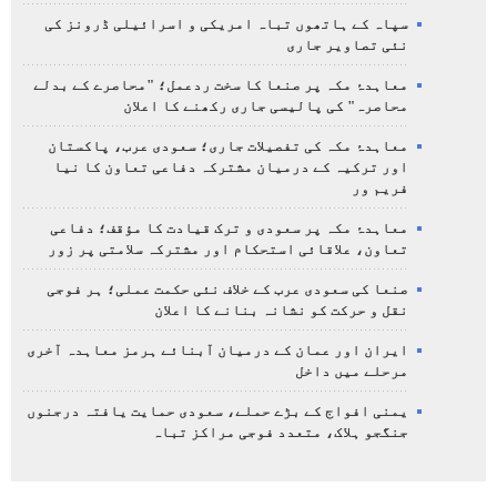
سپاہ کے ہاتھوں تباہ امریکی و اسرائیلی ڈرونز کی
نئی تصاویر جاری
معاہدۂ مکہ پر صنعا کا سخت ردعمل؛ "محاصرے کے بدلے
محاصرہ" کی پالیسی جاری رکھنے کا اعلان
معاہدۂ مکہ کی تفصیلات جاری؛ سعودی عرب، پاکستان
اور ترکیہ کے درمیان مشترکہ دفاعی تعاون کا نیا
فریم ور
معاہدۂ مکہ پر سعودی و ترک قیادت کا مؤقف؛ دفاعی
تعاون، علاقائی استحکام اور مشترکہ سلامتی پر زور
صنعا کی سعودی عرب کے خلاف نئی حکمت عملی؛ ہر فوجی
نقل و حرکت کو نشانہ بنانے کا اعلان
ایران اور عمان کے درمیان آبنائے ہرمز معاہدہ آخری
مرحلے میں داخل
یمنی افواج کے بڑے حملے، سعودی حمایت یافتہ درجنوں
جنگجو ہلاک، متعدد فوجی مراکز تباہ