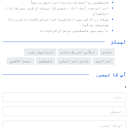
فلسطینی مزاحمت کے سامنے اسرائیل بے بس!
ایرانی صدر آیت اللہ رئیسی کا نہبندان شہر میں شاندار
استقبال
فیفا ورلڈ کپ میں ارجنٹینا فرانس کو شکست دے کر ورلڈ
چیمپئن بن گیا
نابلس میں فلسطینی نوجوان کی شہادت
لیبلز
حماس
اسلامی تحریک حماس
اسماعیل ہنیہ
اسرائیل
غاصب اسرائیلی
فلسطین
مسجد الاقصی
آپ کا تبصرہ