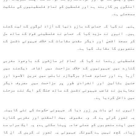
امنگوں پر کاربند ہے اور فلسطین کو تمام فلسطینیوں کی ملکیت
سمجھتی ہے۔
ہنیہ نے کہا کہ حماس کے بازو دنیا کے آزاد لوگوں کے لیے کھلے
ہیں۔ انہوں نے مزید کہا کہ حماس نے فلسطینی قوم کے ساتھ مل
کر مسجد اقصیٰ اور دیگر مقدس مقامات کے خلاف صہیونی دشمن کے
منصوبوں کا مقابلہ کیا ہے۔
فلسطینی رہنما نے کہا کہ تمام تر سازشوں کے باوجود مغربی
کنارے میں صہیونیوں کے خلاف مزاحمت میں اضافہ دیکھنے میں
آرہا ہے اور حماس، قسام برگیڈز، نابلس میں عرین الاسود اور
جنین بٹالین اور انفرادی طور پر مزاحمت میں مصروف دیگر
مجاہدین نے غاصب صہیونی دشمن کے ساتھ جنگ کو ایک نئے مرحلے
میں داخل کردیا ہے۔
انہوں نے اس بات پر زور دیا کہ صہیونی حکومت کی نئی کابینہ
یہ تصور کرتی ہے کہ وہ مقبوضہ بیت المقدس اور مغربی کنارے
میں اپنے منصوبوں کو عملی جامہ پہنا سکتی ہے، یہ ایک سراب سے
زیادہ کچھ نہیں ہے کیونکہ صہیونی یہ تصور نہ کریں کہ ان کا