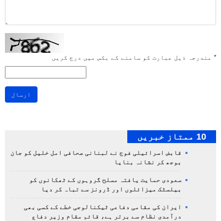
*
مندرجہ ذیل عبارت کو سامنے کے بکس میں درج کریں
ارسال
10 ممتاز خبریں
قابض اسرائیلی فوج نے لبنانی صحافی امل خلیل کو جان
بوجھ کر نشانہ بنایا
سعودی حمایت یافتہ مسلح گروہوں کے ٹھکانوں کو
بیلسٹک میزائلوں اور ڈرونز سے تباہ کر دیا
ایران کی مقامی دفاعی ٹیکنالوجی خطے کے کسی بھی
درآمدی نظام سے برتر ہے، قائم مقام وزیر دفاع