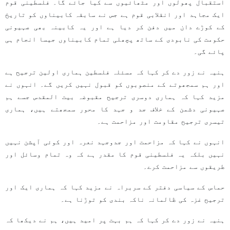
استقبال پھولوں اور مٹھائیوں سے کیا جائے گا۔ فلسطینی قوم
ایک مجاہد اور انقلابی قوم ہے جس نے سابقہ ​​کابیناوں کو تاریخ
کے کوڑے دان میں دفن کر دیا ہے اور یہ کابینہ بھی صہیونی
حکومت کی نابودی کے ساتھ پچھلی تمام کابیناوں جیسا انجام ہی
پائے گی۔
ہنیہ نے زور دے کر کہا کہ مسئلہ فلسطین ہماری اولین ترجیح ہے
اور ہم سمجھوتے کے منصوبوں کو قبول نہیں کریں گے۔ انہوں نے
مزید کہا کہ ہماری دوسری ترجیح مقبوضہ بیت المقدس جسے ہم
صہیونی دشمن کے خلاف جد و جہد کا محور سمجھتے ہیں، ہماری
تیسری ترجیح مقاومت اور مزاحمت ہے۔
انہوں نے کہا کہ مزاحمت اور جدوجہد نعرہ اور کوئی آپشن نہیں
نہیں بلکہ یہ فلسطینی قوم کا مقدر ہے کہ وہ تمام وسائل اور
طریقوں سے مزاحمت کرے۔
حماس کے سیاسی دفتر کے سربراہ نے مزید کہا کہ ہماری ایک اور
ترجیح غزہ کی ظالمانہ ناکہ بندی کو توڑنا ہے۔
ہنیہ نے زور دے کر کہا کہ ہم بہت پر امید ہیں، ہم نے دیکھا کہ