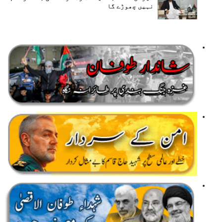
نہیں چھوڑے گا