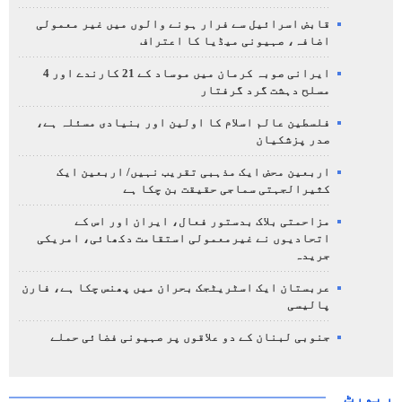
قابض اسرائیل سے فرار ہونے والوں میں غیر معمولی
اضافہ، صہیونی میڈیا کا اعتراف
ایرانی صوبہ کرمان میں موساد کے 21 کارندے اور 4
مسلح دہشت گرد گرفتار
فلسطین عالم اسلام کا اولین اور بنیادی مسئلہ ہے،
صدر پزشکیان
اربعین محض ایک مذہبی تقریب نہیں/ اربعین ایک
کثیرالجہتی سماجی حقیقت بن چکا ہے
مزاحمتی بلاک بدستور فعال، ایران اور اس کے
اتحادیوں نے غیرمعمولی استقامت دکھائی، امریکی
جریدہ
عربستان ایک اسٹریٹجک بحران میں پھنس چکا ہے، فارن
پالیسی
جنوبی لبنان کے دو علاقوں پر صہیونی فضائی حملے
رپورٹ