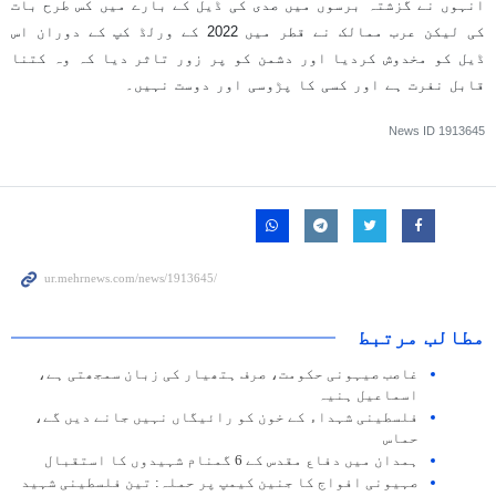
انہوں نے گزشتہ برسوں میں صدی کی ڈیل کے بارے میں کس طرح بات
کی لیکن عرب ممالک نے قطر میں 2022 کے ورلڈ کپ کے دوران اس
ڈیل کو مخدوش کردیا اور دشمن کو پر زور تاثر دیا کہ وہ کتنا
قابل نفرت ہے اور کسی کا پڑوسی اور دوست نہیں۔
News ID
1913645
مطالب مرتبط
غاصب صیہونی حکومت، صرف ہتھیار کی زبان سمجھتی ہے،
اسماعیل ہنیہ
فلسطینی شہداء کے خون کو رائیگاں نہیں جانے دیں گے،
حماس
ہمدان میں دفاع مقدس کے 6 گمنام شہیدوں کا استقبال
صہیونی افواج کا جنین کیمپ پر حملہ: تین فلسطینی شہید