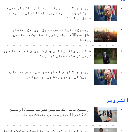
ایران جنگ نے امریکہ کی عالمی ساکھ کو شدید
دھچکا، چھ ماہ بعد بھی واشنگٹن اپنے اہداف
حاصل نہ کرسکا
اربعین؛ دنیا کا سب سے بڑا پرامن اجتماع،
عشق حسینؑ، ایثار اور انسانیت کا عالمی
پیغام
جنگ میں وقفہ یا نئی چال؟ ایران کے معاملے پر
ٹرمپ کی حکمت عملی کیا ہے؟
ایران جنگ ٹرمپ کے لیے سیاسی موت، مقبولیت
تاریخ کی کم ترین سطح پر پہنچ گئی
انٹرويو
اربعین محض ایک مذہبی تقریب نہیں/ اربعین
ایک کثیرالجہتی سماجی حقیقت بن چکا ہے
ایران نے ثابت کیا کہ وہ مزاحمتی بلاک کو تنہا