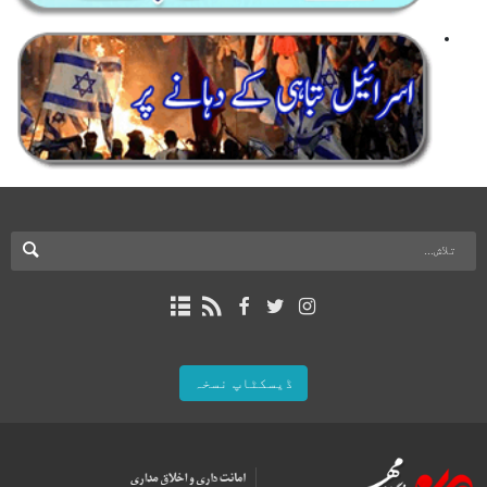
ڈیسکٹاپ نسخہ