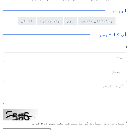
لیبلز
پاکستانی مندوب
روس
پاک بھارت
ثالثی
آپ کا تبصرہ
*
مندرجہ ذیل عبارت کو سامنے کے بکس میں درج کریں