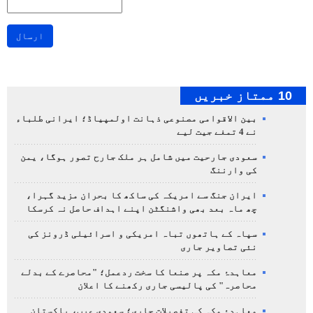
ارسال
10 ممتاز خبریں
بین الاقوامی مصنوعی ذہانت اولمپیاڈ؛ ایرانی طلباء
نے 4 تمغے جیت لیے
سعودی جارحیت میں شامل ہر ملک جارح تصور ہوگا، یمن
کی وارننگ
ایران جنگ سے امریکہ کی ساکھ کا بحران مزید گہرا،
چھ ماہ بعد بھی واشنگٹن اپنے اہداف حاصل نہ کرسکا
سپاہ کے ہاتھوں تباہ امریکی و اسرائیلی ڈرونز کی
نئی تصاویر جاری
معاہدۂ مکہ پر صنعا کا سخت ردعمل؛ "محاصرے کے بدلے
محاصرہ" کی پالیسی جاری رکھنے کا اعلان
معاہدۂ مکہ کی تفصیلات جاری؛ سعودی عرب، پاکستان