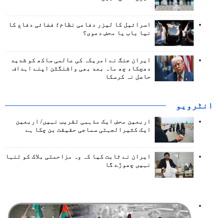
اسرائیل کا لیزر دفاعی نظام؛ فضائی دفاع کا
نیا باب یا محض دعوی؟
ایران جنگ نے امریکہ کی عالمی ساکھ کو شدید
دھچکا، چھ ماہ بعد بھی واشنگٹن اپنے اہداف
حاصل نہ کرسکا
انٹرويو
اربعین محض ایک مذہبی تقریب نہیں/ اربعین
ایک کثیرالجہتی سماجی حقیقت بن چکا ہے
ایران نے ثابت کیا کہ وہ مزاحمتی بلاک کو تنہا
نہیں چھوڑے گا