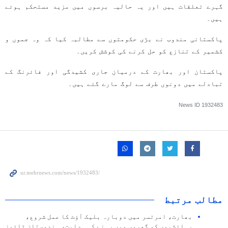
گہرے تعلقات ہیں اور یہ حالیہ برسوں میں مزید مستحکم ہوئے
ہیں۔
پاکستانی مندوب نے بڑی حکومتوں سے مطالبہ کیا کہ وہ جموں و
کشمیر کے تنازع کو حل کرنے کی کوشش کریں۔
پاکستان اور بھارت کے درمیان جاری کشیدگی اور فائرنگ کے
تبادلے میں دونوں طرف سے لوگ مارے گئے ہیں۔
News ID
1932483
مطالب مرتبط
بھارت، امرتسر میں دوبارہ بلیک آؤٹ کا عمل شروع،
رہائشیوں کو گھروں میں رہنے کی ہدایت، ہندوستان ٹائمز