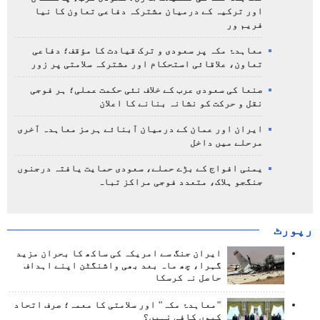
اور ترکیہ کے درمیان مشترکہ دفاعی تعاون کا نیا
فریم ور
معاہدۂ مکہ پر سعودی و ترک قیادت کا مؤقف؛ دفاعی
تعاون، علاقائی استحکام اور مشترکہ سلامتی پر زور
صنعا کی سعودی عرب کے خلاف نئی حکمت عملی؛ ہر فوجی
نقل و حرکت کو نشانہ بنانے کا اعلان
ایران اور عمان کے درمیان آبنائے ہرمز معاہدہ آخری
مرحلے میں داخل
یمنی افواج کے بڑے حملے، سعودی حمایت یافتہ درجنوں
جنگجو ہلاک، متعدد فوجی مراکز تباہ
رپورٹ
ایران جنگ سے امریکہ کی ساکھ کا بحران مزید
گہرا، چھ ماہ بعد بھی واشنگٹن اپنے اہداف
حاصل نہ کرسکا
"معاہدۂ مکہ" اور سلامتی کا معمہ؛ صرف اتحاد
کیوں کافی نہیں؟