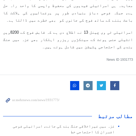
معاہدہ ہی اسرائیلی قیدیوں کی محفوظ واپسی کا واحد راہ حل
ہے، جبکہ فوجی دباؤ بنیادی طور پر یرغمالیوں کی ہلاکت کا
باعث بننے کے ساتھ فوج کی جانوں کو بھی خطرے میں ڈالتا ہے۔
اسرائیلی ٹی وی چینل 13 نے اطلاع دی ہے کہ قابض فوج کے 8200ویں
انٹیلی جنس یونٹ کے سینکڑوں ریزرو اہلکار بھی غزہ میں جنگ
بندی کی احتجاجی پٹیشن میں شامل ہوئے ہیں۔
News ID
1931773
مطالب مرتبط
غزہ میں غیراخلاقی جنگ بند کی جائے، اسرائیلی فوجی
افسران کا احتجاجی خط