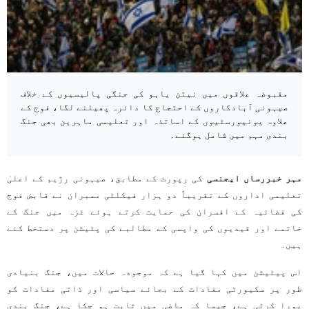
مقبوضہ علاقوں میں نیتن یاہو کی جنگی پالیسیوں کے خلاف
صیہونی آبادکاروں کے احتجاج کا دائرہ پھیلنے لگا، فوج کے
علاوہ یونیورسٹیوں کے اساتذہ اور تعلیمی ماہرین بھی جنگ
بندی مہم میں شامل ہوگئے۔
مہر خبررساں ایجنسی
کی رپورٹ کے مطابق، صیہونی رژیم کے اعلیٰ
تعلیمی اداروں کے تقریباً دو ہزار فیکلٹی ممبران نے قابض فوج
کی فضائیہ کے افسران کی حمایت کرتے ہوئے غزہ میں جنگ کے
خاتمے اور قیدیوں کی واپسی کے مطالبے کی پٹیشن پر دستخط کئے
ہیں۔
اس پیٹیشن میں کہا گیا ہے کہ موجودہ حالات میں، جنگ بنیادی
طور پر سکیورٹی مفادات کے بجائے سیاسی اور ذاتی مفادات کو
پورا کرتی ہے، جیسا کہ ماضی میں ثابت ہو چکا ہے، جنگ بندی