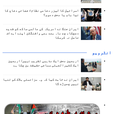
اسرائیل کا لیزر دفاعی نظام؛ فضائی دفاع کا
نیا باب یا محض دعوی؟
ایران جنگ نے امریکہ کی عالمی ساکھ کو شدید
دھچکا، چھ ماہ بعد بھی واشنگٹن اپنے اہداف
حاصل نہ کرسکا
انٹرويو
اربعین محض ایک مذہبی تقریب نہیں/ اربعین
ایک کثیرالجہتی سماجی حقیقت بن چکا ہے
ایران نے ثابت کیا کہ وہ مزاحمتی بلاک کو تنہا
نہیں چھوڑے گا