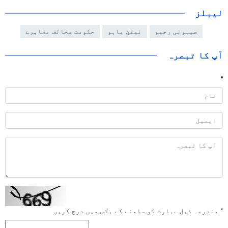
لیبلز
صیہونی رجیم
نیتن یاہو
حکومت مخالف مظاہرے
آپ کا تبصرہ
*
مندرجہ ذیل عبارت کو سامنے کے بکس میں درج کریں