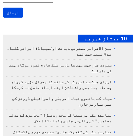
ارسال
10 ممتاز خبریں
بین الاقوامی مصنوعی ذہانت اولمپیاڈ؛ ایرانی طلباء
نے 4 تمغے جیت لیے
سعودی جارحیت میں شامل ہر ملک جارح تصور ہوگا، یمن
کی وارننگ
ایران جنگ سے امریکہ کی ساکھ کا بحران مزید گہرا،
چھ ماہ بعد بھی واشنگٹن اپنے اہداف حاصل نہ کرسکا
سپاہ کے ہاتھوں تباہ امریکی و اسرائیلی ڈرونز کی
نئی تصاویر جاری
معاہدۂ مکہ پر صنعا کا سخت ردعمل؛ "محاصرے کے بدلے
محاصرہ" کی پالیسی جاری رکھنے کا اعلان
معاہدۂ مکہ کی تفصیلات جاری؛ سعودی عرب، پاکستان