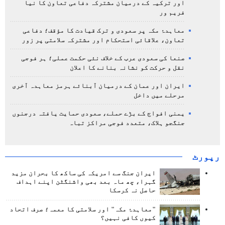
اور ترکیہ کے درمیان مشترکہ دفاعی تعاون کا نیا
فریم ور
معاہدۂ مکہ پر سعودی و ترک قیادت کا مؤقف؛ دفاعی
تعاون، علاقائی استحکام اور مشترکہ سلامتی پر زور
صنعا کی سعودی عرب کے خلاف نئی حکمت عملی؛ ہر فوجی
نقل و حرکت کو نشانہ بنانے کا اعلان
ایران اور عمان کے درمیان آبنائے ہرمز معاہدہ آخری
مرحلے میں داخل
یمنی افواج کے بڑے حملے، سعودی حمایت یافتہ درجنوں
جنگجو ہلاک، متعدد فوجی مراکز تباہ
رپورٹ
ایران جنگ سے امریکہ کی ساکھ کا بحران مزید
گہرا، چھ ماہ بعد بھی واشنگٹن اپنے اہداف
حاصل نہ کرسکا
"معاہدۂ مکہ" اور سلامتی کا معمہ؛ صرف اتحاد
کیوں کافی نہیں؟