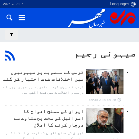
6 اگست، 2026
صیہونی رجیم
ٹرمپ کے منصوبے پر صیہونیوں
میں اختلافات شدت اختیار کر گئے
ٹرمپ کے پیش کردہ منصوبے پر صیہونیوں کے
درمیان اختلافات میں شدت آ گئی ہے۔
2025-09-28 09:30
ایران کی مسلح افواج کا
اسرائیل کو سخت پچھتاوے سے
دوچار کرنے کا اعلان
ایران کی مسلح افواج کے ترجمان نے کہا کہ ہم
یقینی طور پر صہیونی رژیم کو پچھتانے پر مجبور کریں گے۔