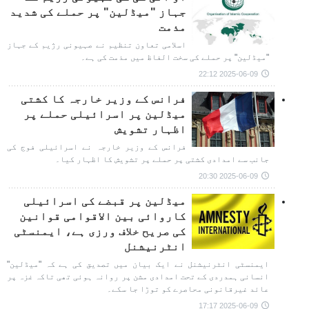
جہاز "میڈلین" پر حملے کی شدید
مذمت
اسلامی تعاون تنظیم نے صہیونی رژیم کے جہاز
"میڈلین" پر حملے کی سخت الفاظ میں مذمت کی ہے۔
2025-06-09 22:12
فرانس کے وزیر خارجہ کا کشتی
میڈلین پر اسرائیلی حملے پر
اظہار تشویش
فرانس کے وزیر خارجہ نے اسرائیلی فوج کی
جانب سے امدادی کشتی پر حملے پر تشویش کا اظہار کیا۔
2025-06-09 20:30
میڈلین پر قبضے کی اسرائیلی
کاروائی بین الاقوامی قوانین
کی صریح خلاف ورزی ہے، ایمنسٹی
انٹرنیشنل
ایمنسٹی انٹرنیشنل نے ایک بیان میں تصدیق کی ہے کہ "میڈلین"
انسانی ہمدردی کے تحت امدادی مشن پر روانہ ہوئی تھی تاکہ غزہ پر
عائد غیرقانونی محاصرے کو توڑا جا سکے۔
2025-06-09 17:17