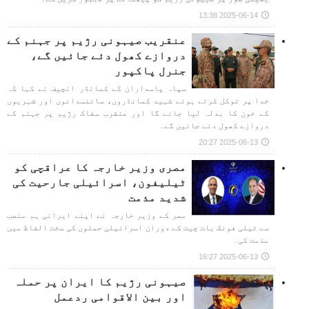
2025-06-14 13:38
عنقریب صیہونی رژیم پر جہنم کے
دروازے کھول دئے جائیں گے،
جنرل پاکپور
سپاہ پاسداران کے کمانڈر انچیف نے کہا کہ
خدا پر توکل کرتے ہوئے شہید کمانڈروں، سائنسدانوں اور شہریوں
کے خون کا بدلہ لیا جائے گا اور عنقرب سفاک رژیم پر جہنم کے
دروازے کھول دئے جائیں گے۔
2025-06-13 20:27
مصری وزیر خارجہ کا عراقچی کو
ٹیلیفون، اسرائیلی جارحیت کی
شدید مذمت
مصر کے وزیر خارجہ نے اپنے ایرانی ہم منصب
سے ٹیلی فونک بات چیت کے دوران اسرائیلی حملوں کی سخت الفاظ میں
مذمت کی۔
2025-06-13 16:27
صیہونی رژیم کا ایران پر حملہ
اور بین الاقوامی ردعمل