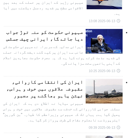
صیہونی رژیم کے ایران پر حملے کے بعد بین
الاقوامی سطح پر شدید ردعمل دیکھنے میں آیا
ہے۔
2025-06-13 13:08
صہیونی حکومت کو منہ توڑ جواب
دیا جائے گا، ایرانی چیف جسٹس
ایرانی عدلیہ کے سربراہ نے صہیونی حکومت کی
جانب سے ایران پر کیے گئے دہشت گردانہ حملے
کی شدید مذمت کرتے ہوئے کہا ہے کہ یہ مجرم حکومت مجاہدین اسلام
کے آہنی ہاتھوں سخت سزا پائے گی۔
2025-06-13 10:25
ایران کی انتقامی کاروائی،
مقبوضہ علاقوں میں خوف و ہراس،
نیتن یاہو بھاگنے پر مجبور
صہیونی میڈیا نے اطلاع دی ہے کہ ایران کی
ممکنہ جوابی کارروائی کے خدشے سے مقبوضہ علاقوں میں خوف و ہراس
پھیل گیا ہے، یہاں تک کہ صہیونی وزیراعظم کا طیارہ "بن گورین"
ایئرپورٹ سے نامعلوم مقام کی طرف پرواز کر گیا ہے۔
2025-06-13 09:39