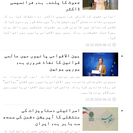
جھوٹ کا پلندہ ہے، فرانسیسی
ڈاکٹر
انسانی حقوق کے کارکن فرانسیسی ڈاکٹر نے انکشاف کیا ہے کہ
صہیونی حکام نے جعلی "ڈپورٹیشن فارم" میں غلط طور پر دعویٰ کیا کہ
کشتی کے مسافر غیر قانونی طور پر مقبوضہ فلسطین میں داخل ہوئے
ہیں؛ جبکہ حقیقت یہ ہے کہ ہمیں بین الاقوامی پانیوں میں اغوا کیا
گیا۔
2025-06-11 16:10
بین الاقوامی پانیوں میں عالمی
قوانین کا نفاذ ضروری ہے،
یورپی یونین
یورپی یونین کے خارجہ امور کی سربراہ نے
صہیونی حکومت کی جانب سے بین الاقوامی پانیوں میں کشتی "میڈلین"
کو روکے جانے پر کہا ہے کہ عالمی قوانین بین الاقوامی پانیوں میں
بھی لاگو ہونے چاہیں۔
2025-06-10 22:39
اسرائیلی دستاویزات کی
منتقلی کا آپریشن دشمن کی سمجھ
سے باہر ہے، ایران
ایران کی وزارت انٹیلی جنس نے واضح کیا کہ