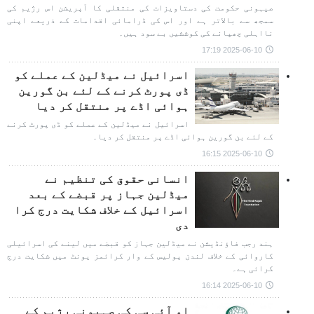
صیہونی حکومت کی دستاویزات کی منتقلی کا آپریشن اس رژیم کی
سمجھ سے بالاتر ہے اور اس کی ڈرامائی اقدامات کے ذریعے اپنی
نااہلی چھپانے کی کوششیں بے سود ہیں۔
2025-06-10 17:19
اسرائیل نے میڈلین کے عملے کو
ڈی پورٹ کرنے کے لئے بن گورین
ہوائی اڈے پر منتقل کر دیا
اسرائیل نے میڈلین کے عملے کو ڈی پورٹ کرنے
کے لئے بن گورین ہوائی اڈے پر منتقل کر دیا۔
2025-06-10 16:15
انسانی حقوق کی تنظیم نے
میڈلین جہاز پر قبضے کے بعد
اسرائیل کے خلاف شکایت درج کرا
دی
ہند رجب فاؤنڈیشن نے میڈلین جہاز کو قبضے میں لینے کی اسرائیلی
کاروائی کے خلاف لندن پولیس کے وار کرائمز یونٹ میں شکایت درج
کرائی ہے۔
2025-06-10 16:14
او آئی سی کی صہیونی رژیم کے