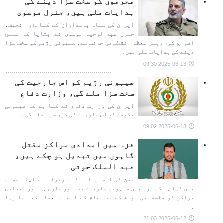
مجرموں کو سخت سزا دینے کی
ہدایات ملی ہیں، جنرل موسوی
ایران کی سپاہ پاسداران کے کمانڈر انچیف،
جنرل عبدالرحیم موسوی نے بتایا کہ مسلح
افواج کو، رہبر معظم انقلاب کی جانب سے، صہیونی رژیم کو سخت سزا
دینے کی ہدایات ملی ہیں۔
2025-06-13 09:30
صیہونی رژیم کو اس جارحیت کی
سخت سزا ملے گی، وزارت دفاع
ایران کی وزارت دفاع نے کہا ہے کہ صیہونی
حکومت کو اس جارحیت کی کڑی سزا ملے گی۔
2025-06-13 09:02
غزہ میں امدادی مراکز مقتل
گاہوں میں تبدیل ہو چکے ہیں،
عبد الملک حوثی
یمن کی انصاراللہ کے سربراہ نے اپنے خطاب
میں کہا ہے کہ غزہ میں صیہونی جارحیت بدستور جاری ہے اور امدادی
مراکز کو فلسطینی عوام کے قتل عام کے لیے استعمال کیا جا رہا
ہے۔
2025-06-12 21:03