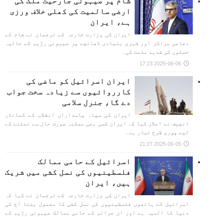
شام پر صیہونی جارحیت ملک کی
ارضی سالمیت کی کھلی خلاف ورزی
ہے، ایران
ایران کی وزارت خارجہ کے ترجمان نے شام کے
دفاعی مراکز اور شہری بنیادی ڈھانچے پر صیہونی رژیم کے حالیہ
حملوں کی شدید مذمت کی۔
2025-06-06 17:23
ایران اسرائیل کو ماضی کی
کارروائیوں سے زیادہ سخت جواب
دے گا، جنرل سلامی
ایران کی سپاہ پاسداران انقلاب کے کمانڈر
انچیف نے اعلان کیا کہ ایران کسی بھی ممکنہ صورت حال سے نمٹنے کے
لیے پوری طرح تیار ہے۔
2025-06-05 21:27
اسرائیل کے حامی ممالک
فلسطینیوں کی نسل کشی میں شریک
ہیں، ایران
ایران کی وزارت خارجہ کے ترجمان نے کہا کہ
اسرائیل کے ہاتھوں فلسطینیوں کی نسل کشی کا معمول بننا آج کی
دنیا کا المیہ ہے اور ان جرائم کے حامی ممالک صیہونی رژیم کے