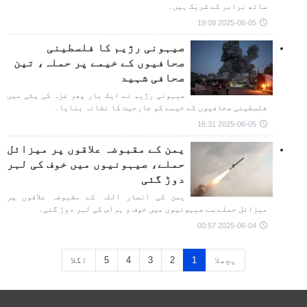
ساتھ برابر کے شریک ہیں۔
2025-06-05 19:09
صیہونی رژیم کا فلسطینی
صحافیوں کے خیمے پر حملہ، تین
صحافی شہید
صیہونی رژیم نے ایک بار پھر غزہ کی پٹی میں
فلسطینی صحافیوں کے خیمے کو جارحیت کا نشانہ بنایا۔
2025-06-05 16:31
یمن کے مقبوضہ علاقوں پر میزائل
حملے، صیہونیوں میں خوف کی لہر
دوڑ گئی
یمن کی انصار اللہ کے مقبوضہ علاقوں پر
میزائل حملے سے صیہونیوں میں خوف و ہراس کی لہر دوڑ گئی۔
2025-06-04 00:57
پچھلا
1
2
3
4
5
اگلا