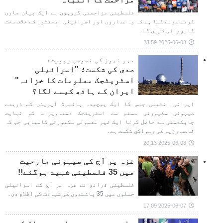
فلسطینی مزاحمتی گروہوں نے ایک بیان جاری
کرتے ہوئے کہا ہے کہ وہ غداروں اور اسرائیلی ایجنٹوں کے خلاف سخت
کارروائی کریں گے۔
2025-06-08 23:59
مہر نیوز کی خصوصی رپورٹ؛
صدی کی شکست؛ "اسرائیلی
اسٹریٹجک معلومات کا خزانہ"
ایران کے ہاتھ کیسے لگا؟
ایرانی انٹیلی جنس کا ایک پیچیدہ ہائبرڈ آپریشن کے ذریعے
صیہونی سکیورٹی سسٹم سے اسٹریٹجک دستاویزات کو نہایت
چابکدستی سے حاصل کرنا ایک غیر معمولی سکیورٹی کامیابی جب کہ
غاصب رژیم کی رسواکن شکست ہے۔
2025-06-08 20:13
غزہ پر آج کی صیہونی جارحیت
میں 35 فلسطینی شہید ہوگئے!!
فلسطینی ذرائع نے غزہ پر آج کے اسرائیلی
حملوں میں 35 باشندوں کی شہادت کی اطلاع دی۔
2025-06-07 17:09