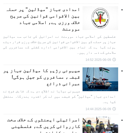
امدادی جہاز "میڈلین" پر حملہ
بین الاقوامی قوانین کی صریح
خلاف ورزی ہے، اسلامی جہاد
موومنٹ
فلسطین کی اسلامی جہاد موومنٹ نے اسرائیل کی جانب سے میڈلین
جہاز پر حملے کو بین الاقوامی قوانین کی صریح خلاف ورزی قرار دیتے
ہوئے کہا ہے کہ تمام بین الاقوامی ادارے کشتی کے مسافروں کی
سلامتی کے ذمہ دار ہیں۔
2025-06-09 14:52
صیہونی رژیم کا میڈلین جہاز پر
قبضہ، مسافروں کو جیل ہوگی!
عبرانی ذرائع
صیہونی میڈیا نے اطلاع دی ہے کہ قابض فوج نے
امدادی جہاز "میڈلین" کو قبضے میں لے کر اشدود بندرگاہ منتقل
کیا ہے۔
2025-06-09 14:44
اسرائیلی ایجنٹوں کے خلاف سخت
کارروائی کریں گے، فلسطینی
مزاحمت کا انتباہ