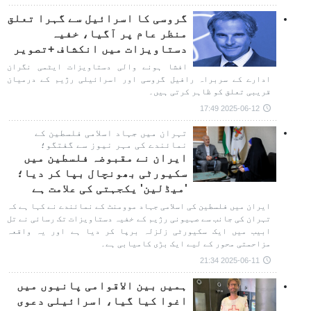
گروسی کا اسرائیل سے گہرا تعلق
منظر عام پر آگیا، خفیہ
دستاویزات میں انکشاف +تصویر
افشا ہونے والی دستاویزات ایٹمی نگران
ادارے کے سربراہ رافیل گروسی اور اسرائیلی رژیم کے درمیان
قریبی تعلق کو ظاہر کرتی ہیں۔
2025-06-12 17:49
تہران میں جہاد اسلامی فلسطین کے
نمائندے کی مہر نیوز سے گفتگو؛
ایران نے مقبوضہ فلسطین میں
سکیورٹی بھونچال بپا کر دیا؛
'میڈلین' یکجہتی کی علامت ہے
ایران میں فلسطین کی اسلامی جہاد موومنٹ کے نمائندے نے کہا ہے کہ
تہران کی جانب سے صہیونی رژیم کے خفیہ دستاویزات تک رسائی نے تل
ابیب میں ایک سکیورٹی زلزلہ برپا کر دیا ہے اور یہ واقعہ
مزاحمتی محور کے لیے ایک بڑی کامیابی ہے۔
2025-06-11 21:34
ہمیں بین الاقوامی پانیوں میں
اغوا کیا گیا، اسرائیلی دعوی