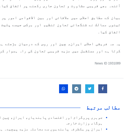
آئندہ بھی قریبی مشاورت و تعاون جاری رکھنے پر اتفاق کیا۔
بیان کے مطابق اجلاس میں علاقائی اور بین الاقوامی امور پر
تینوں ممالک نے شنگھائی تعاون تنظیم اور برکس جیسے پلیٹ 
اتفاق کیا۔
یہ سہ فریقی اجلاس ایران، چین اور روس کے درمیان بڑھتے ہ
کرتا ہے اور مستقبل میں مزید قریبی تعاون کی راہ ہموار کر
News ID
1931089
مطالب مرتبط
جوہری پروگرام اور اقتصادی پابندیاں، ایران، چین او
ہوگا، وزارت خارجہ
ایران پر یکطرفہ پابندیوں سے معاملہ مزید پیچیدہ ہو