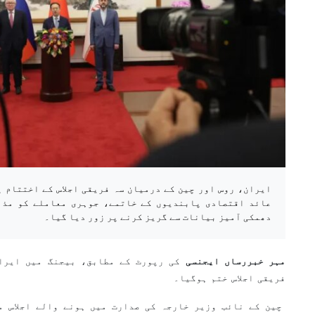
ایران، روس اور چین کے درمیان سہ فریقی اجلاس کے اختتام 
عائد اقتصادی پابندیوں کے خاتمے، جوہری معاملے کو مذا
دھمکی آمیز بیانات سے گریز کرنے پر زور دیا گیا۔
مہر خبررساں ایجنسی
کی رپورٹ کے مطابق، بیجنگ میں ایرا
فریقی اجلاس ختم ہوگیا۔
چین کے نائب وزیر خارجہ کی صدارت میں ہونے والے اجلاس م