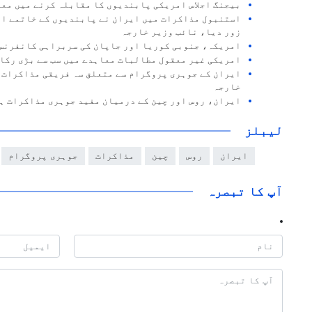
بیجنگ اجلاس امریکی پابندیوں کا مقابلہ کرنے میں مع
استنبول مذاکرات میں ایران نے پابندیوں کے خاتمے او
زور دیا، نائب وزیر خارجہ
امریکہ، جنوبی کوریا اور جاپان کی سربراہی کانفرنس 
امریکی غیر معقول مطالبات معاہدے میں سب سے بڑی رکا
ایران کے جوہری پروگرام سے متعلق سہ فریقی مذاکرات 
خارجہ
ایران، روس اور چین کے درمیان مفید جوہری مذاکرات ہ
لیبلز
ایران
روس
چین
مذاکرات
جوہری پروگرام
آپ کا تبصرہ