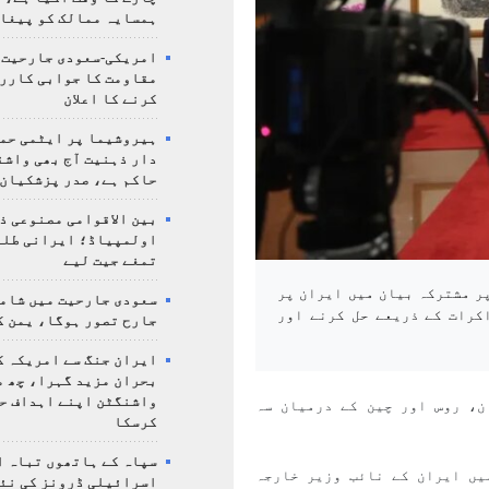
ہمسایہ ممالک کو پیغا
امریکی-سعودی جارحیت،
مقاومت کا جوابی کارر
کرنے کا اعلان
ہیروشیما پر ایٹمی حمل
دار ذہنیت آج بھی واشن
حاکم ہے، صدر پزشکیان
بین الاقوامی مصنوعی ذ
تمغے جیت لیے
پر مشترکہ بیان میں ایران پر
سعودی جارحیت میں شامل
کرات کے ذریعے حل کرنے اور
جارح تصور ہوگا، یمن ک
ایران جنگ سے امریکہ ک
بحران مزید گہرا، چھ م
واشنگٹن اپنے اہداف ح
ن، روس اور چین کے درمیان سہ
کرسکا
سپاہ کے ہاتھوں تباہ ا
یں ایران کے نائب وزیر خارجہ
اسرائیلی ڈرونز کی نئ