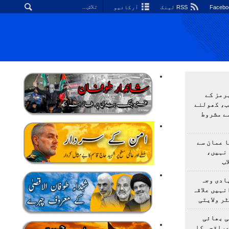
RSS لینک
آرکائیو
رمز کے
ب، کھولنے
ے مشروط
 عمان سے
 نہیں،
ب
ادی وجہ
نہیں علاقہ
ر ولایتی
ی بھائی
عراقچی کا