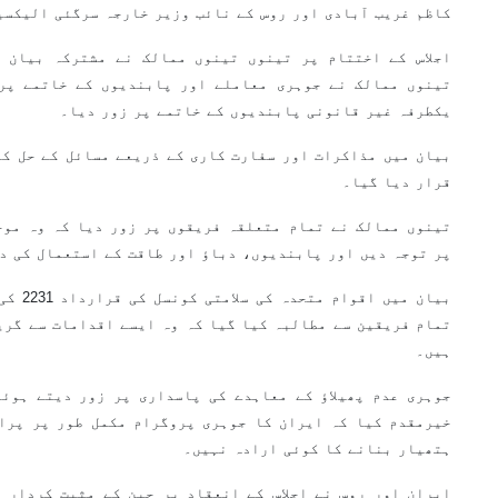
کاظم غریب آبادی اور روس کے نائب وزیر خارجہ سرگئی الیکسی
اجلاس کے اختتام پر تینوں تینوں ممالک نے مشترکہ بیان 
تینوں ممالک نے جوہری معاملے اور پابندیوں کے خاتمے پر
یکطرفہ غیر قانونی پابندیوں کے خاتمے پر زور دیا۔
بیان میں مذاکرات اور سفارت کاری کے ذریعے مسائل کے حل کو
قرار دیا گیا۔
تینوں ممالک نے تمام متعلقہ فریقوں پر زور دیا کہ وہ موج
پر توجہ دیں اور پابندیوں، دباؤ اور طاقت کے استعمال کی د
بیان میں
تمام فریقین سے مطالبہ کیا گیا کہ وہ ایسے اقدامات سے گری
ہیں۔
جوہری عدم پھیلاؤ کے معاہدے کی پاسداری پر زور دیتے ہوئے
خیرمقدم کیا کہ ایران کا جوہری پروگرام مکمل طور پر پرام
ہتھیار بنانے کا کوئی ارادہ نہیں۔
ایران اور روس نے اجلاس کے انعقاد پر چین کے مثبت کردار 