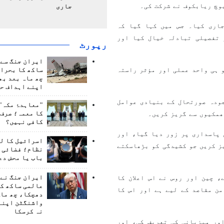
وچ ریابکوف نے شرکت کی۔
جاری
جاری کیا۔ جس میں کہا گیا کہ
 تفصیلی تبادلہ خیال کیا اور
رپورٹ
ایران جنگ سے 
 ہی واحد عملی اور مؤثر راستہ
ساکھ کا بحران
چھ ماہ بعد بھ
اپنے اہداف حا
ودہ صورتحال کے بنیادی عوامل
"معاہدۂ مکہ" 
کا معمہ؛ صرف 
ھمکیوں سے گریز کریں۔
کافی نہیں؟
 اقوام متحدہ کی سلامتی کونسل کی قرارداد 2231 کی پاسداری پر زور دیا گیا، اور
اسرائیل کا ل
ز کریں جو کشیدگی کو بڑھاسکتے
نظام؛ فضائی د
باب یا محض دع
ایران جنگ نے 
، چین اور روس نے اس اعلان کا
عالمی ساکھ کو
ن مقاصد کے لیے ہے اور اس کا
دھچکا، چھ ماہ
واشنگٹن اپنے
نہ کرسکا
اور میزبانی کی تعریف کی، اور