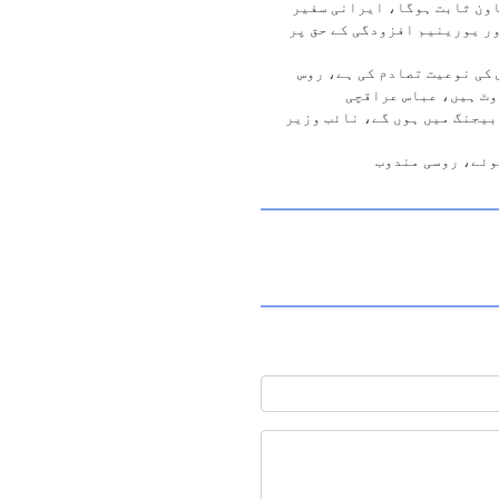
اون ثابت ہوگا، ایرانی سفیر
ر یورینیم افزودگی کے حق پر
کی نوعیت تصادم کی ہے، روس
وٹ ہیں، عباس عراقچی
بیجنگ میں ہوں گے، نائب وزیر
وئے، روسی مندوب