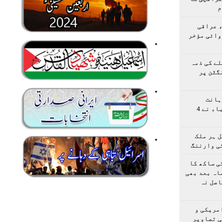
م
 عراقی
وائی مؤخر
ے کی ذمہ
گٹن پر
ہانت
اولمپیاڈ؛ ایرانی طلباء نے 4
 ہر ملک
ی وارننگ
ی ساکھ کا
اہ بعد بھی
اصل نہ
مریکی و
ی تصاویر