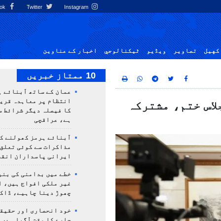
Facebook
Twitter
Instagram
کهيل
تصاوير
ویڈیو
ٹيكنالوجي
اخبار کے عناوین
10 ممتاز خبریں
عمان کے ساتھ آبنائے ہ
انتظام پر معاہدہ قری
لاس ختم، مشترکہ
کا فیصلہ دیگر شرائط س
ہے، عراقچی
آبنائے ہرمز کھولنے کا
مذاکرات سے کوئی تعلق
ایرانی پاسداران انقلا
خطے میں بدامنی کی بنی
غیر ملکی افواج ہیں، ا
چھوڑ دینا چاہیے، ڈاکٹ
خود انحصاری اور حقیق
چارے کا وقت آگیا ہے، 