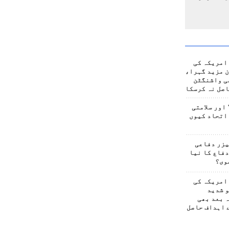
امریکہ کی
 مزید گہرا،
ی واشنگٹن
صل نہ کرسکا
اور سلامتی
اتحاد کیوں
یزر دفاعی
فاع کا نیا
وی؟
امریکہ کی
 شدید
 بعد بھی
 اہداف حاصل