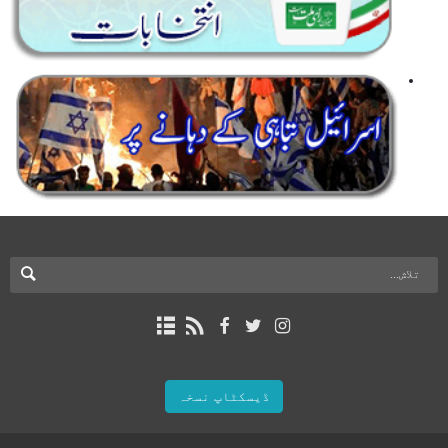
ڈیسکٹاپ نسخہ