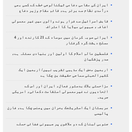
ایران کی مقامی دفاعی ٹیکنالوجی خطے کے کسی بھی
درآمدی نظام سے برتر ہے، قائم مقام وزیر دفاع
قابض اسرائیل سے فرار ہونے والوں میں غیر معمولی
اضافہ، صہیونی میڈیا کا اعتراف
ایرانی صوبہ کرمان میں موساد کے 21 کارندے اور 4
مسلح دہشت گرد گرفتار
فلسطین عالم اسلام کا اولین اور بنیادی مسئلہ ہے،
صدر پزشکیان
اربعین محض ایک مذہبی تقریب نہیں/ اربعین ایک
کثیرالجہتی سماجی حقیقت بن چکا ہے
مزاحمتی بلاک بدستور فعال، ایران اور اس کے
اتحادیوں نے غیرمعمولی استقامت دکھائی، امریکی
جریدہ
عربستان ایک اسٹریٹجک بحران میں پھنس چکا ہے، فارن
پالیسی
جنوبی لبنان کے دو علاقوں پر صہیونی فضائی حملے