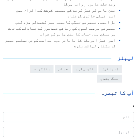
وفد جلد قاہرہ روانہ ہوگا
نتن یاہو کو قتل کرنے کی مبینہ کوشش کے الزام میں
اسرائیلی خاتون گرفتار
تل ابیب، صہیونی جنگی کابینہ میں کشیدگی بڑھ گئی
صہیونی یرغمالیوں کی رہائی قیدیوں کے تبادلے کے تحت
ہی ممکن ہے، حماس کا نتن یاہو کو جواب
اسرائیل امریکا کا ناجائز بچہ ہے اسے کوئی تسلیم نہیں
کر سکتا، لیاقت بلوچ
لیبلز
اسرائیل
نتن یاہو
حماس
مذاکرات
جنگ بندی
آپ کا تبصرہ