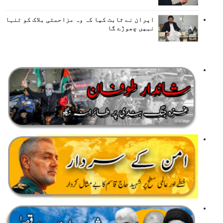
ایران نے ثابت کیا کہ وہ مزاحمتی بلاک کو تنہا
نہیں چھوڑے گا