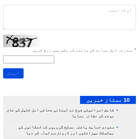
*
مندرجہ ذیل عبارت کو سامنے کے بکس میں درج کریں
ارسال
10 ممتاز خبریں
قابض اسرائیلی فوج نے لبنانی صحافی امل خلیل کو جان
بوجھ کر نشانہ بنایا
سعودی حمایت یافتہ مسلح گروہوں کے ٹھکانوں کو
بیلسٹک میزائلوں اور ڈرونز سے تباہ کر دیا