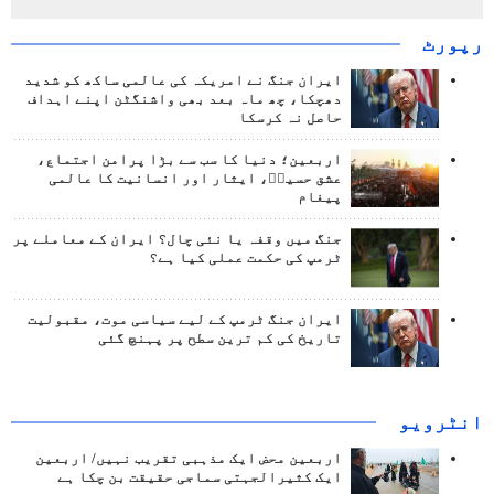
رپورٹ
ایران جنگ نے امریکہ کی عالمی ساکھ کو شدید
دھچکا، چھ ماہ بعد بھی واشنگٹن اپنے اہداف
حاصل نہ کرسکا
اربعین؛ دنیا کا سب سے بڑا پرامن اجتماع،
عشق حسینؑ، ایثار اور انسانیت کا عالمی
پیغام
جنگ میں وقفہ یا نئی چال؟ ایران کے معاملے پر
ٹرمپ کی حکمت عملی کیا ہے؟
ایران جنگ ٹرمپ کے لیے سیاسی موت، مقبولیت
تاریخ کی کم ترین سطح پر پہنچ گئی
انٹرويو
اربعین محض ایک مذہبی تقریب نہیں/ اربعین
ایک کثیرالجہتی سماجی حقیقت بن چکا ہے