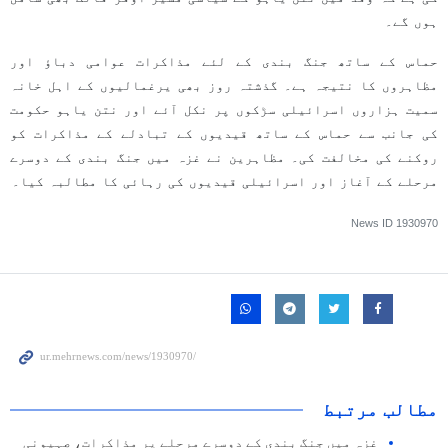
ہوں گے۔
حماس کے ساتھ جنگ بندی کے لئے مذاکرات عوامی دباؤ اور
مظاہروں کا نتیجہ ہے۔ گذشتہ روز بھی یرغمالیوں کے اہل خانہ
سمیت ہزاروں اسرائیلی سڑکوں پر نکل آئے اور نتن یاہو حکومت
کی جانب سے حماس کے ساتھ قیدیوں کے تبادلے کے مذاکرات کو
روکنے کی مخالفت کی۔ مظاہرین نے غزہ میں جنگ بندی کے دوسرے
مرحلے کے آغاز اور اسرائیلی قیدیوں کی رہائی کا مطالبہ کیا۔
News ID
1930970
مطالب مرتبط
غزہ میں جنگ بندی کے دوسرے مرحلے پر مذاکرات، صہیونی