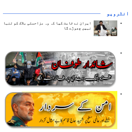
انٹرويو
ایران نے ثابت کیا کہ وہ مزاحمتی بلاک کو تنہا
نہیں چھوڑے گا