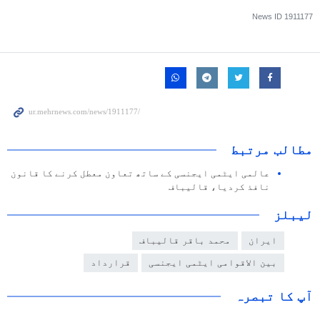
News ID
1911177
مطالب مرتبط
عالمی ایٹمی ایجنسی کے ساتھ تعاون معطل کرنے کا قانون
نافذ کردیا، قالیباف
لیبلز
ایران
محمد باقر قالیباف
بین الاقوامی ایٹمی ایجنسی
قرارداد
آپ کا تبصرہ