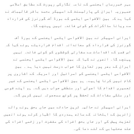
مہر خبررساں ایجنسی کے نامہ نگارکی رپورٹ کے مطابق اسلامی
جمہوریہ ایران کی پارلیمنٹ کے اسپیکر محمد باقر قالیباف نے
کہا ہے کہ بین الاقوامی ایٹمی کے بورڈ آف گورنرز کی قرارداد
سے ویانا مذاکرات کو کوئی فائدہ نہیں پہنچے گا۔
ایرانی اسپیکر نے بین الاقوامی ایٹمی ایجنسی کے بورڈ آف
گورنرز کی قرارداد کو معاندانہ اقدام قراردیتے ہوئے کہا کہ
اس قسم کے اقدامات سے سفارتی کوششوں کو کوئی فائدہ نہیں
پہنچے گا۔ انھوں نے کہا کہ بین الاقوامی ایٹمی ایجنسی نے
ایران کے بھر پور تعاون کا جواب درست نہیں دیا ہے ۔ بین
الاقوامی ایٹمی ایجنسی کو اسرائیل اور امریکہ کے اشاروں پر
کام نہیں کرنا چاہیے۔ ہم بین الاقوامی ایٹمی ایجنسی کے غیر
تعمیری اقدام کا اصولی اور منطقی جواب دیں گے۔ ہم اپنے قومی
اور ملکی مفادات کے تحفظ پر کوئي سمجھوتہ نہیں کریں گے۔
ایرانی اسپیکر نے حالیہ ٹرین حادثے میں جاں بحق ہونے والے
زائرین کے اہلخانہ کے ساتھ ہمدردی کا اظہار کرتے ہوئے انھیں
تعزیت پیش کی اور جاں بحق افراد کی مغفرت اور زخمی افراد کی
جلد صحتیابی کے لئے دعا کی۔