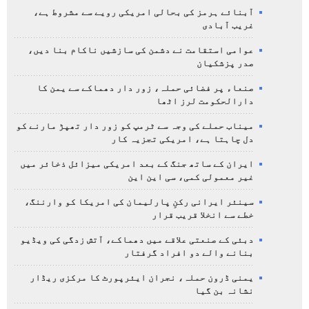
آبنائے ہرمز کی بحالی امریکی رویے سے مشروط ہے،
غریب آبادی
عوامی استقامت نے دشمن کی سازشیں ناکام بنا دیں،
صدر پزشکیان
صنعاء پر فضائی حملہ، زور دار دھماکے سے یمن کا
دارالحکومت لرز اٹھا
میناب حملے کی وجہ سے ٹرمپ کو زور دار تھپڑ مارنے کو
دل چاہتا ہے، امریکی تجزیہ کار
ایران کے ساتھ جنگ کے بعد امریکی میزائل ذخائر میں
غیر معمولی کمی، سی این این
سینئر ایرانی رکنِ پارلیمان کی امریکا کو وارننگ،
خطے سے انخلا قریب قرار
دبئی کے صنعتی علاقے میں دھماکے، آتش زدگی کی ویڈیو
بنانے والے دو افراد گرفتار
یمنی ڈرون حملہ، نجران ایئرپورٹ کا مرکزی ریڈار
نشانہ بن گیا