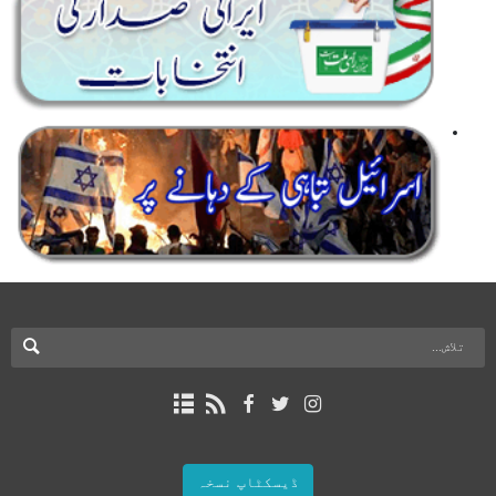
ڈیسکٹاپ نسخہ