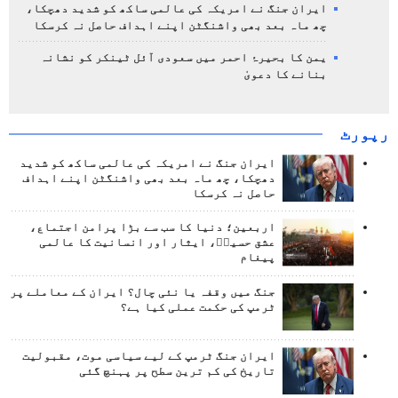
ایران جنگ نے امریکہ کی عالمی ساکھ کو شدید دھچکا،
چھ ماہ بعد بھی واشنگٹن اپنے اہداف حاصل نہ کرسکا
یمن کا بحیرۂ احمر میں سعودی آئل ٹینکر کو نشانہ
بنانے کا دعویٰ
رپورٹ
ایران جنگ نے امریکہ کی عالمی ساکھ کو شدید
دھچکا، چھ ماہ بعد بھی واشنگٹن اپنے اہداف
حاصل نہ کرسکا
اربعین؛ دنیا کا سب سے بڑا پرامن اجتماع،
عشق حسینؑ، ایثار اور انسانیت کا عالمی
پیغام
جنگ میں وقفہ یا نئی چال؟ ایران کے معاملے پر
ٹرمپ کی حکمت عملی کیا ہے؟
ایران جنگ ٹرمپ کے لیے سیاسی موت، مقبولیت
تاریخ کی کم ترین سطح پر پہنچ گئی