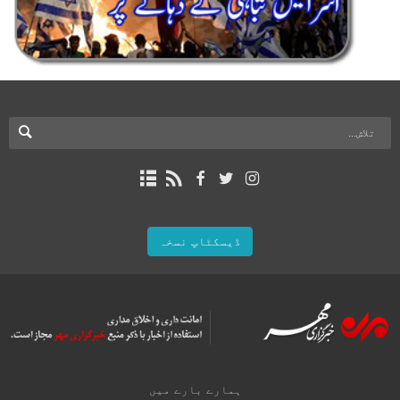
ڈیسکٹاپ نسخہ
ہمارے بارے میں