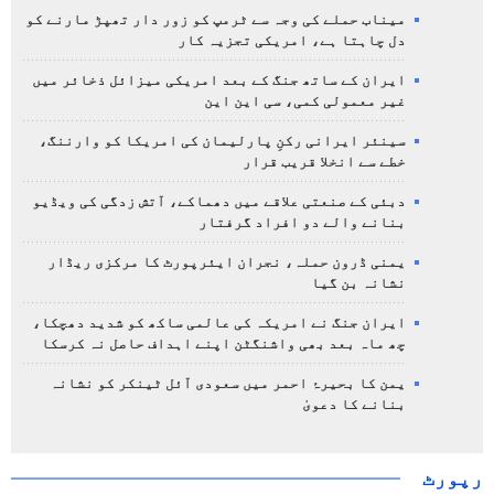
میناب حملے کی وجہ سے ٹرمپ کو زور دار تھپڑ مارنے کو
دل چاہتا ہے، امریکی تجزیہ کار
ایران کے ساتھ جنگ کے بعد امریکی میزائل ذخائر میں
غیر معمولی کمی، سی این این
سینئر ایرانی رکنِ پارلیمان کی امریکا کو وارننگ،
خطے سے انخلا قریب قرار
دبئی کے صنعتی علاقے میں دھماکے، آتش زدگی کی ویڈیو
بنانے والے دو افراد گرفتار
یمنی ڈرون حملہ، نجران ایئرپورٹ کا مرکزی ریڈار
نشانہ بن گیا
ایران جنگ نے امریکہ کی عالمی ساکھ کو شدید دھچکا،
چھ ماہ بعد بھی واشنگٹن اپنے اہداف حاصل نہ کرسکا
یمن کا بحیرۂ احمر میں سعودی آئل ٹینکر کو نشانہ
بنانے کا دعویٰ
رپورٹ