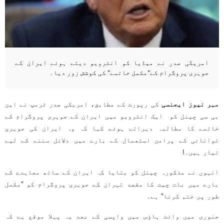
امریکی صدر نے میڈیا کو انٹرویو دیتے ہوئے ایران کے
جوہری پروگرام کے"مکمل خاتمے" کی کوشش زور دیا۔
مہر نیوز ایجنسی
کی رپورٹ کے مطابق، امریکی صدر ٹرمپ نے این
بی سی چینل کو ایک انٹرویو میں ایران کے جوہری پروگرام کے
خاتمے کا مطالبہ دہراتے ہوئے کہا کہ وہ ایران کی جوہری
توانائی کے پرامن استعمال کے بارے میں دلائل سننے کے لیے
تیار ہیں۔!
انہوں نے مذکورہ چینل کو بتایا کہ ایران کے ساتھ معاہدے کے
بارے میں بات چیت کا مقصد تہران کے جوہری پروگرام کو "مکمل
طور پر ختم کرنا" ہے۔
جنوری میں وائٹ ہاؤس میں واپسی کے بعد یہ پہلا موقع ہے کہ