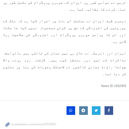
ٹرمپ نے عوامی طور پر ایران کے جوہری پروگرام کو مکمل طور پر
تباہ کرنے کا مطالبہ کیا ہے۔
دوسری طرف ایران نے مسلسل اس بات پر اصرار کیا ہے کہ ملک کے
یورینیم کی افزودگی کے حق پر کوئی سمجھوتہ نہیں کیا جا سکتا
اور اس کا پرامن جوہری پروگرام اور افزودگی کی صلاحیت ریڈ
لائن ہے۔
ایران اور امریکہ نے حال ہی میں عمان کی ثالثی میں بالواسطہ
مذاکرات کے تین دور منعقد کیے ہیں۔ گزشتہ روز ہونے والا
چوتھا راؤنڈ عمانی ثالثوں نے لاجسٹک وجوہات کی بنا پر ملتوی
کر دیا تھا۔
News ID
1932403