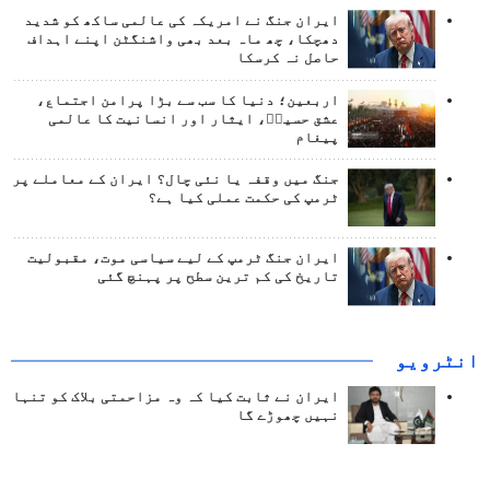
ایران جنگ نے امریکہ کی عالمی ساکھ کو شدید
دھچکا، چھ ماہ بعد بھی واشنگٹن اپنے اہداف
حاصل نہ کرسکا
اربعین؛ دنیا کا سب سے بڑا پرامن اجتماع،
عشق حسینؑ، ایثار اور انسانیت کا عالمی
پیغام
جنگ میں وقفہ یا نئی چال؟ ایران کے معاملے پر
ٹرمپ کی حکمت عملی کیا ہے؟
ایران جنگ ٹرمپ کے لیے سیاسی موت، مقبولیت
تاریخ کی کم ترین سطح پر پہنچ گئی
انٹرويو
ایران نے ثابت کیا کہ وہ مزاحمتی بلاک کو تنہا
نہیں چھوڑے گا