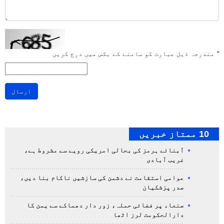
*
مندرجہ ذیل عبارت کو سامنے کے بکس میں درج کریں
ارسال
10 ممتاز خبریں
آبنائے ہرمز کی بحالی امریکی رویے سے مشروط ہے،
غریب آبادی
عوامی استقامت نے دشمن کی سازشیں ناکام بنا دیں،
صدر پزشکیان
صنعاء پر فضائی حملہ، زور دار دھماکے سے یمن کا
دارالحکومت لرز اٹھا