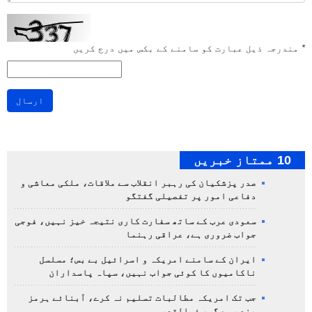
*
مندرجہ ذیل عبارت کو سامنے کے بکس میں درج کریں
ارسال
10 ممتاز خبریں
صدر پزشکیان کی رہبر انقلاب سے ملاقات، ملکی معاشی و
دفاعی امور پر تفصیلی گفتگو
سعودی عرب کے ساتھ سفارت کاری نتیجہ خیز نہیں، فوجی
جواب ضروری ہے، عراقی رہنما
ایران کے سامنے امریکہ و اسرائیل بے بس؛ مسلسل
ناکامیوں کا کوئی جواب نہیں، سپاہ پاسداران
جب تک امریکہ مطالبات تسلیم نہ کرے، آبنائے ہرمز
بند رہے گی، ذوالقدر