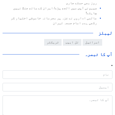
روز بھی حملے جاری
صیہونی آپس میں الجھ پڑے/ ایران کے ساتھ جنگ ​​نہیں
چاہتے!
عالمی اداروں نے غزہ پر مجرمانہ خاموشی اختیار کر
رکھی ہے، امام جمعہ تہران
لیبلز
اسرائیل
تل ابیب
ٹریکٹر
آپ کا تبصرہ