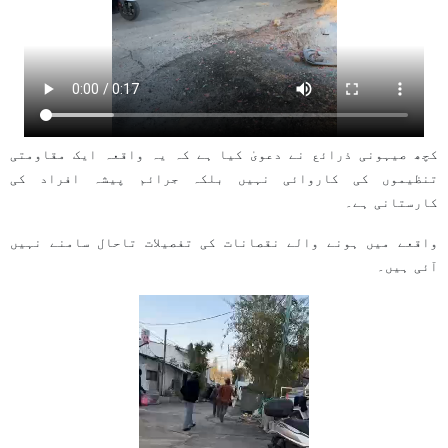
کچھ صیہونی ذرائع نے دعویٰ کیا ہے کہ یہ واقعہ ایک مقاومتی
تنظیموں کی کاروائی نہیں بلکہ جرائم پیشہ افراد کی
کارستانی ہے۔
واقعے میں ہونے والے نقصانات کی تفصیلات تاحال سامنے نہیں
آئی ہیں۔