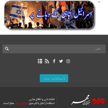
ڈیسکٹاپ نسخہ