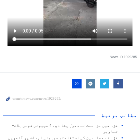
News ID
1929285
مطالب مرتبط
غزہ میں مزاحمت نے دھول چٹا دی، 4 صہیونی فوجی ہلاک+
تصاویر
غزہ کے مجاہدین کی استقامت، صیہونی اہداف پر آٹھویں