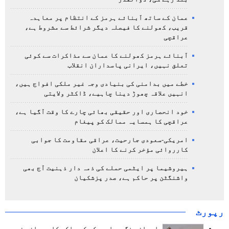
عمان کے ساتھ آبنائے ہرمز کے انتظام پر معاہدہ
قریب، کھولنے کا فیصلہ دیگر شرائط سے مشروط ہے،
عراقچی
آبنائے ہرمز کھولنے کا عمان سے مذاکرات سے کوئی
تعلق نہیں، ایرانی پاسداران انقلاب
خطے میں بدامنی کی بنیادی وجہ غیر ملکی افواج ہیں،
انہیں علاقہ چھوڑ دینا چاہیے، ڈاکٹر ولایتی
خود انحصاری اور حقیقی بھائی چارے کا وقت آگیا ہے،
عراقچی کا ہمسایہ ممالک کو پیغام
امریکی-سعودی جارحیت، عراقی مقاومت کا جوابی
کارروائی مؤخر کرنے کا اعلان
ہیروشیما پر ایٹمی حملے کی ذمہ دار ذہنیت آج بھی
واشنگٹن پر حاکم ہے، صدر پزشکیان
رپورٹ