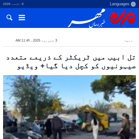
9 اگست، 2026
دنیا
3 جنوری، 2025، 11:40 AM
تل ابیب میں ٹریکٹر کے ذریعے متعدد
صیہونیوں کو کچل دیا گیا+ ویڈیو