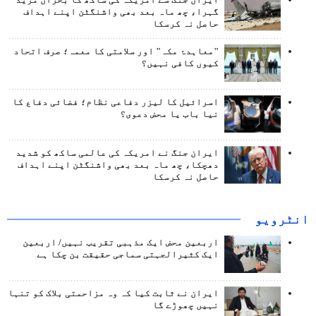
ایران جنگ سے امریکہ کی ساکھ کا بحران مزید
گہرا، چھ ماہ بعد بھی واشنگٹن اپنے اہداف
حاصل نہ کرسکا
"معاہدۂ مکہ" اور سلامتی کا معمہ؛ صرف اتحاد
کیوں کافی نہیں؟
اسرائیل کا لیزر دفاعی نظام؛ فضائی دفاع کا
نیا باب یا محض دعوی؟
ایران جنگ نے امریکہ کی عالمی ساکھ کو شدید
دھچکا، چھ ماہ بعد بھی واشنگٹن اپنے اہداف
حاصل نہ کرسکا
انٹرويو
اربعین محض ایک مذہبی تقریب نہیں/ اربعین
ایک کثیرالجہتی سماجی حقیقت بن چکا ہے
ایران نے ثابت کیا کہ وہ مزاحمتی بلاک کو تنہا
نہیں چھوڑے گا