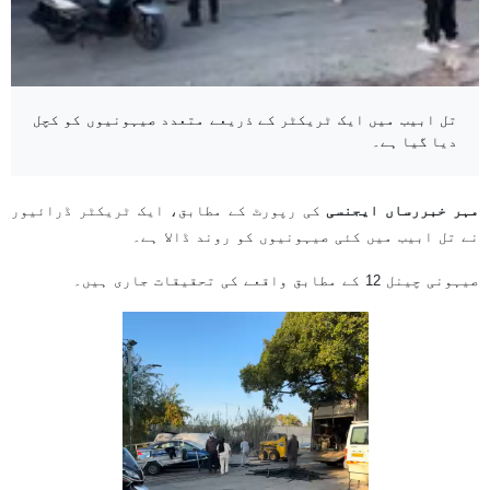
تل ابیب میں ایک ٹریکٹر کے ذریعے متعدد صیہونیوں کو کچل
دیا گیا ہے۔
مہر خبررساں ایجنسی
کی رپورٹ کے مطابق، ایک ٹریکٹر ڈرائیور
نے تل ابیب میں کئی صیہونیوں کو روند ڈالا ہے۔
صیہونی چینل 12 کے مطابق واقعے کی تحقیقات جاری ہیں۔