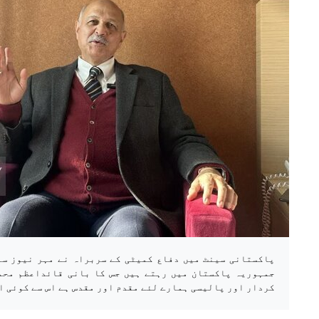
پاکستانی سینٹ میں دفاع کمیٹی کے سربراہ نے مہر نیوز سے 
جمہوریہ پاکستان میں رہتے ہیں جس کا بانی قائداعظم محم
کردار اور پالیسی ہمارے لئے مقدم اور مقدس ہے اس سے کوئی ا