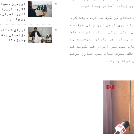
اربعین محض ا
ور زیادہ آسانی پیدا کرے۔
تقریب نہیں/ ا
کثیرالجہتی س
کستان کی طرف سے کچھ دہشت گرد
بن چکا ہے
رتے ہیں کبھی ایران کی طرف سے
ایران نے ثابت
 ہوتی رہتی ہے اور اس سے غلط
مزاحمتی بلاک 
ت ہے اور جو بارڈر منیجمنٹ ہے
چھوڑے گا
ان میں ہیں ایران کی حکومت کے
لاف میرے خیال میں تعاون کرکے
ل کرنا چاہئے۔