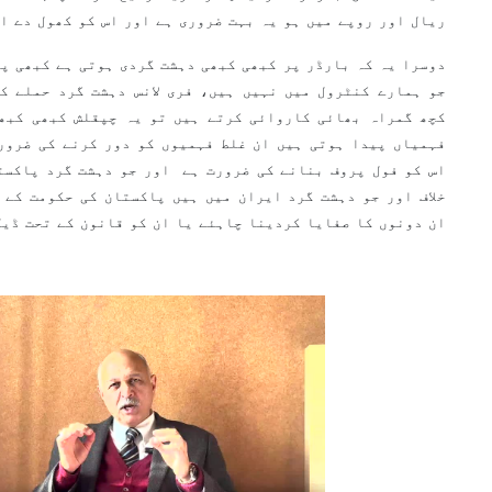
ریال اور روپے میں ہو یہ بہت ضروری ہے اور اس کو کھول دے ا
دوسرا یہ کہ بارڈر پر کبھی کبھی دہشت گردی ہوتی ہے کبھی پا
جو ہمارے کنٹرول میں نہیں ہیں، فری لانس دہشت گرد حملے ک
کچھ گمراہ بھائی کاروائی کرتے ہیں تو یہ چپقلش کبھی کبھی
فہمیاں پیدا ہوتی ہیں ان غلط فہمیوں کو دور کرنے کی ضرور
اس کو فول پروف بنانے کی ضرورت ہے اور جو دہشت گرد پاکست
خلاف اور جو دہشت گرد ایران میں ہیں پاکستان کی حکومت کے خ
ان دونوں کا صفایا کردینا چاہئے یا ان کو قانون کے تحت ڈی