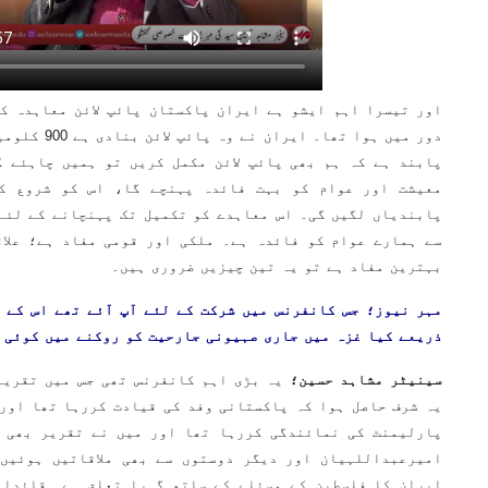
اور تیسرا اہم ایشو ہے ایران پاکستان پائپ لائن معاہدہ ک
دور میں ہوا تھ
پابند ہے کہ ہم بھی پائپ لائن مکمل کریں تو ہمیں چاہئے ک
معیشت اور عوام کو بہت فائدہ پہنچے گا، اس کو شروع ک
پابندیاں لگیں گی۔ اس معاہدے کو تکمیل تک پہنچانے کے لئے
سے ہمارے عوام کو فائدہ ہے۔ ملکی اور قومی مفاد ہے؛ علاق
بہترین مفاد ہے تو یہ تین چیزیں ضروری ہیں۔
مہر نیوز؛ جس کانفرنس میں شرکت کے لئے آپ آئے تھے اس کے 
ذریعے کیا غزہ میں جاری صہیونی جارحیت کو روکنے میں کوئی 
سینیٹر مشاہد حسین؛
یہ شرف حاصل ہوا کہ پاکستانی وفد کی قیادت کررہا تھا اور
پارلیمنٹ کی نمائندگی کررہا تھا اور میں نے تقریر بھی 
امیرعبداللہیان اور دیگر دوستوں سے بھی ملاقاتیں ہوئیں
ایران کا فلسطین کے مسئلے کے ساتھ گہرا تعلق ہے۔ قائداع