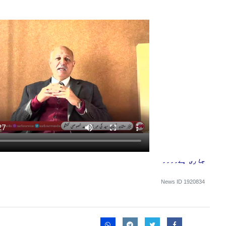
جاری ہے۔۔۔۔
News ID
1920834