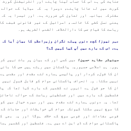
جنایت کی ہے اس کا حساب لینا چاہئے اور انٹرنیشنل کورٹ آ
کورٹ میں لے جانا چاہئے، دوسرا یہ کہ میڈیا کے حوالے 
مشترکہ بیانیہ اور تعاون کی ضرورت ہے۔ اور تیسرا یہ کہ 
یعنی نسل کشی کا خاتمہ، اسرائیل کے غیر قانونی قبضے کا
ریاست کا قیام جس کا دارالخلافہ القدس الشریف ہو۔
مہر نیوز؛ کچھ دنوں پہلے نگران وزیراعظم کا بیان آیا کہ 
ہے، اس کے بارے میں آپ کیا کہیں گے؟
سینیٹر مشاہد حسین؛
میں کسی اور کے بیان پر بات نہیں کرت
ہوں۔ ہم اسلامی جمہوریہ پاکستان میں رہتے ہیں جس کا بانی
ان کا قول، کردار اور پالیسی ہمارے لئے مقدم اور مقدس ہے 
نہیں سکتا۔ وہ انحراف پاکستانی عوام کو قابل قبول نہیں ہ
ان کا جو قول ہے انہوں نے کشمیر کے بارے کہا تھا کہ پا
فلسطین کے بارے میں اور فسلطینی ریاست کے حوالے ناجائز
تھا۔ یہ دونوں ہمارے لئے مقدم ہیں اور میرے خیال میں کوئ
کا سوچ نہیں سکتا کیونکہ عوام کی خواہشات اور جذبات کے 
قومی مفادات اور قومی سوچ کے خلاف ہوگا اور یہ بھی ک
پاکستانی عوام کے ڈی این اے میں ہے۔ فلسطین اور کشمیر ہما