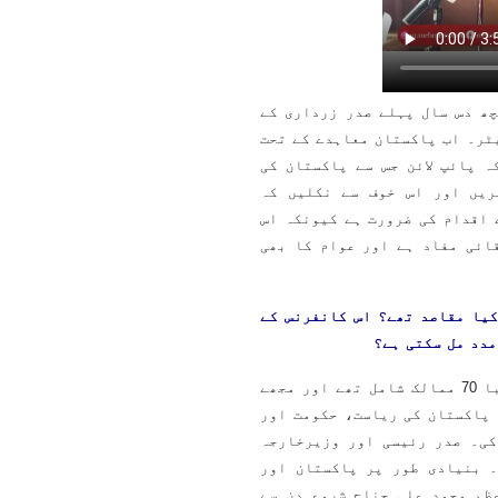
چھ دس سال پہلے صدر زرداری کے
ا۔ ایران نے وہ پائپ لائن بنادی ہے 900 کلومیٹر۔ اب پاکستان معاہدے کے تحت
ہ پائپ لائن جس سے پاکستان کی
ریں اور اس خوف سے نکلیں کہ
 اقدام کی ضرورت ہے کیونکہ اس
ائی مفاد ہے اور عوام کا بھی
کیا مقاصد تھے؟ اس کانفرنس کے
مدد مل سکتی ہے؟
یہ بڑی اہم کانفرنس تھی جس میں تقریبا 70 ممالک شامل تھے اور مجھے
 پاکستان کی ریاست، حکومت اور
کی۔ صدر رئیسی اور وزیرخارجہ
۔ بنیادی طور پر پاکستان اور
ظم محمد علی جناح شروع دن سے