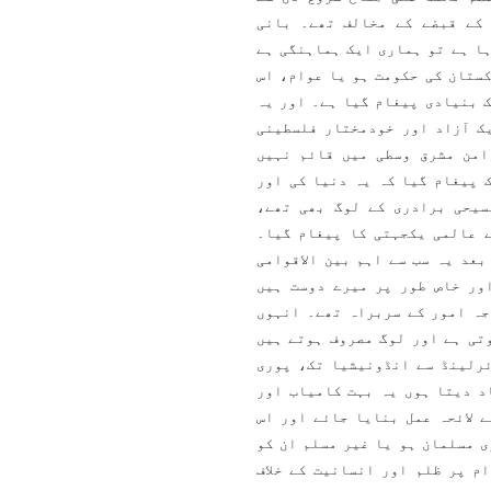
کے قبضے کے مخالف تھے۔ بانی
ہا ہے تو ہماری ایک ہماہنگی ہے
ستان کی حکومت ہو یا عوام، اس
 بنیادی پیغام گیا ہے۔ اور یہ
ک آزاد اور خودمختار فلسطینی
امن مشرق وسطی میں قائم نہیں
 پیغام گیا کہ یہ دنیا کی اور
سیحی برادری کے لوگ بھی تھے،
 عالمی یکجہتی کا پیغام گیا۔
 ہونے کے بعد یہ سب سے اہم بین الاقوامی
ور خاص طور پر میرے دوست ہیں
ہ امور کے سربراہ تھے۔ انہوں
2 تاریخ کو کانفرنس ہے اور 25 کرسمس ہوتی ہے اور لوگ مصروف ہوتے ہیں
ئرلینڈ سے انڈونیشیا تک، پوری
د دیتا ہوں یہ بہت کامیاب اور
 لائحہ عمل بنایا جائے اور اس
ی مسلمان ہو یا غیر مسلم ان کو
م پر ظلم اور انسانیت کے خلاف