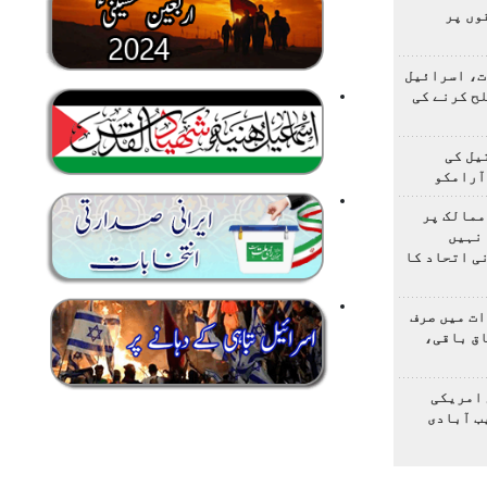
وں پر
ت، اسرائیل
لح کرنے کی
یل کی
آرامکو
ممالک پر
نہیں
ی اتحاد کا
ت میں صرف
اق باقی،
 امریکی
ب آبادی