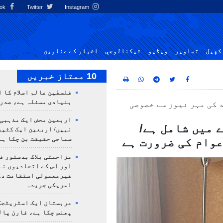
Facebook
Twitter
Instagram
کهيل
تصاوير
ویڈیو
ٹيكنالوجي
اخبار کے عناوین
10 ممتاز خبریں
فلسطین عالم اسلام کا 
بنیادی مسئلہ ہے، صدر
کی مہر نیوز سے خصوصی
اربعین محض ایک مذہبی
 میں شامل ہے/
نہیں/ اربعین ایک کثی
سماجی حقیقت بن چکا ہے
عوام کی ضرورت ہے
مزاحمتی بلاک بدستور ف
اور اس کے اتحادیوں نے
غیرمعمولی استقامت د
امریکی جریدہ
عربستان ایک اسٹریٹجک
پھنس چکا ہے، فارن پال