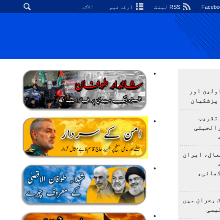
RSS لینک
آرکائیو
اولین اور
 پزشکیان
 تقریب
رالجہتی
عال، ایران
کھائی،
 بحران میں
یسی