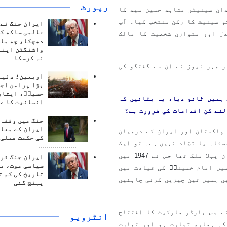
رپورٹ
ان سینیٹر مشاہد حسین سید کا
 2018 میں پارٹی نے ان کو سینیٹ کا رکن منتخب کیا۔ آپ
ایران جنگ نے 
عالمی ساکھ کو
ل اور متوازن شخصیت کا مالک
دھچکا، چھ ماہ
واشنگٹن اپنے
نہ کرسکا
 مہر نیوز نے ان سے گفتگو کی
اربعین؛ دنیا 
بڑا پرامن اج
حسینؑ، ایثار
 ہمیں ٹائم دیا، یہ بتائیں کہ
انسانیت کا ع
لئے کن اقدامات کی ضرورت ہے؟
جنگ میں وقفہ 
ایران کے معام
 پاکستان اور ایران کے درمیان
کی حکمت عملی 
سئلہ یا تضاد نہیں ہے۔ تو ایک
بنیاد ہے پختہ قربت کی جو کئی دہائیوں سے قائم ہے۔ ایران پہلا ملک تھا جس نے 1947 میں
ایران جنگ ٹرم
سیاسی موت، م
تان کو تسلیم کیا۔ پاکستان پہلا ملک تھا جس نے 1979 میں امام خمینیؒ کی قیادت میں
تاریخ کی کم ت
یں ہمیں تین چیزیں کرنی چاہئیں
پہنچ گئی
ے جس بارڈر مارکیٹ کا افتتاح
انٹرويو
کہ ہماری تجارت ہو اور تجارت