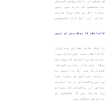
ف جسٹس اور انٹرنیشنل کریمنل
سے فلسطین کے بارے میں ہمیں
ہمارا ایک ہی ہدف ہونا چاہئے
 خاتمہ اور ایک آزاد فلسطینی
قائداعظم کا موقف وحی تو نہیں
ا بلکہ قائداعظم کی بات کرتا
 قائداعظم محمد علی جناح ہیں۔
اس سے کوئی انحراف کا سوچ بھی
وگا۔ بڑی سادہ بات ہے کیونکہ
کستان کا شہہ رگ ہے انہوں نے
 ریاست اسرائیل کو مسترد کیا
ی بھی پاکستانی ان سے انحراف
منافی اور پاکستان کے بنیادی
ہنا چاہتا ہوں کہ فلسطین تو
رے دل کی دھڑکن ہیں۔