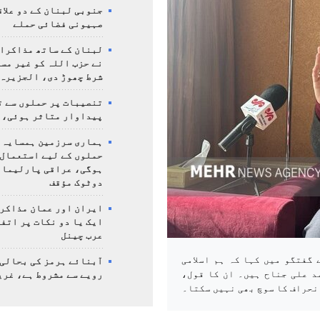
جنوبی لبنان کے دو علاق
صہیونی فضائی حملے
لبنان کے ساتھ مذاکرا
نے حزب اللہ کو غیر مس
شرط چھوڑ دی، الجزیرہ
تنصیبات پر حملوں سے ت
پیداوار متاثر ہوئی، 
ہماری سرزمین ہمسایہ 
حملوں کے لیے استعمال 
ہوگی، عراقی پارلیمان
دوٹوک مؤقف
ایران اور عمان مذاکرا
ایک یا دو نکات پر اتف
عرب چینل
گفتگو میں کہا کہ ہم اسلامی
آبنائے ہرمز کی بحالی
د علی جناح ہیں۔ ان کا قول،
رویے سے مشروط ہے، غری
نحراف کا سوچ بھی نہیں سکتا۔