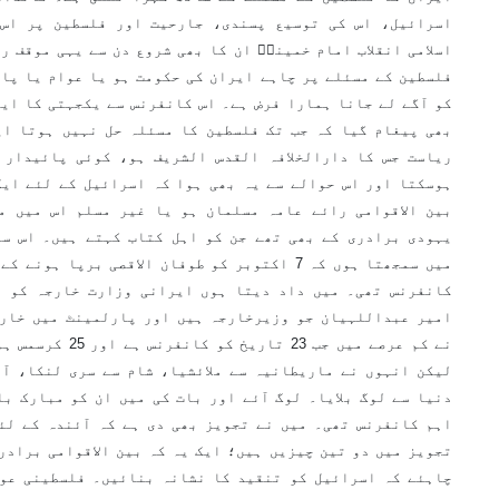
اسرائیل، اس کی توسیع پسندی، جارحیت اور فلسطین پر اس 
اسلامی انقلاب امام خمینیؒ ان کا بھی شروع دن سے یہی موقف ر
فلسطین کے مسئلے پر چاہے ایران کی حکومت ہو یا عوام یا پاک
کو آگے لے جانا ہمارا فرض ہے۔ اس کانفرنس سے یکجہتی کا ایک
بھی پیغام گیا کہ جب تک فلسطین کا مسئلہ حل نہیں ہوتا ای
ریاست جس کا دارالخلافہ القدس الشریف ہو، کوئی پائیدار 
ہوسکتا اور اس حوالے سے یہ بھی ہوا کہ اسرائیل کے لئے ایک
بین الاقوامی رائے عامہ مسلمان ہو یا غیر مسلم اس میں م
یہودی برادری کے بھی تھے جن کو اہل کتاب کہتے ہیں۔ اس سے
میں سمجھتا ہوں کہ 7 اکتوبر کو طوفان الاقصی برپا
کانفرنس تھی۔ میں داد دیتا ہوں ایرانی وزارت خارجہ کو ا
امیر عبداللہیان جو وزیرخارجہ ہیں اور پارلمینٹ میں خارج
نے کم عرصے میں جب 3
لیکن انہوں نے ماریطانیہ سے ملائشیا، شام سے سری لنکا، آ
دنیا سے لوگ بلایا۔ لوگ آئے اور بات کی میں ان کو مبارک با
اہم کانفرنس تھی۔ میں نے تجویز بھی دی ہے کہ آئندہ کے لئے
تجویز میں دو تین چیزیں ہیں؛ ایک یہ کہ بین الاقوامی برادر
چاہئے کہ اسرائیل کو تنقید کا نشانہ بنائیں۔ فلسطینی عوا