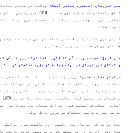
مہر خبررساں ایجنسی، سیاسی ڈیسک؛
پاکستانی سیئنر سیاستد
تعلق پاکستان مسلم لیگ نون سے ہے۔
صحافی بھی رہ چکے ہیں۔ سیاست اور صحافت میں ان کو معتد
سمجھا جاتا ہے۔
تہران میں انٹرنیشنل فلسطین کانفرنس میں شرکت کے موقع پر
جو قارئین کی خدمت میں پیش کی جاتی ہے۔
مہر نیوز؛ سب سے پہلے آپ کا شکریہ ادا کرتے ہیں کہ آپ نے
پاکستان اور ایران کو اپنے روابط کو مزید مستحکم کرنے کے 
سینیٹر مشاہد حسین؛
پہلی بات تو یہ ہے کہ اللہ کے فضل سے
مفادات، سوچ اور مقاصد کے حوالے سے کوئی بنیادی تنازع، م
پاکس
اسلامی انقلاب کو تسلیم کیا۔ تو ایک بنیاد ہے۔ میرے خیال م
جس سے ہمارے باہمی تعلقات کو فروغ حاصل ہوگا۔
پہلا تو یہ کہ اس سال صدر رئیسی اور پاکستانی وزیراعظم ن
کیا تھا۔ ان بارڈر مارکیٹس کو مزید وسیع کرنا چاہئے تا