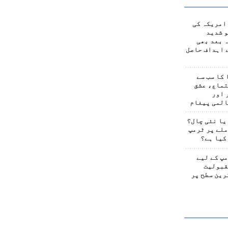
امریکہ کی
 شدید
 بعد بھی
 اہداف حاصل
کا سب سے
تماع، عشق
 اور
المی پیغام
یا نئی چال؟
لے پر ٹرمپ
کیا ہے؟
پ کے لیے
قبولیت
رین سطح پر