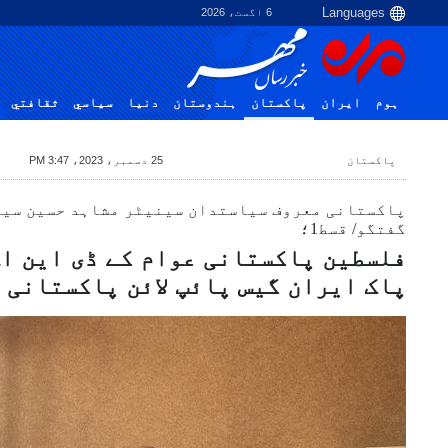
6 اگست، 2026
ہوم
ایران
پاکستان
ہندوستان
دنیا
سياسي
ثقافتي
پاکستان
25 دسمبر، 2023، 3:47 PM
پاکستانی معروف سیاستدان سینیٹر مشاہد حسین سید 
گفتگو/ قسط1؛
فلسطین پاکستانی عوام کے ڈی این اے
پاک ایران گیس پائپ لائن پاکستانی 