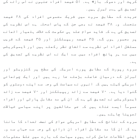
کرپٹ اور دھوکہ باز» ہے۔ ۵١ فیصد افراد جنہوں نے اس رائے کی
تصدیق کی ہے، لبرل ہیں۔
جریدے کے مطابق سروے میں شریک مجموعی افراد کی ۲۸ فیصد
منجملہ وہ ۳۸ فیصد نے بھی جن کے پاس اسحلہ ہے اس نظریے کی
تصدیق کی ہے کہ شاید عوام جلد ہی حکومت کے خلاف ہتھیار اٹھانے
پر مجبور ہوں گے۔ ۳۵ فیصد ریپبلکنز اور ۳۵ فیصد کے قریب
مستقل افراد اس نظریے سے اتفاق نظر رکھتے ہیں اور ڈیموکریٹس
میں سے ہر پانچ افراد میں سے ایک نے اس نظریے کی تصدیق کی
ہے۔
سروے رپورٹ کے مطابق پورے امریکہ کی سطح پر کنزویٹو اور
لبرلز کے درمیان فاصلے بڑھتے جا رہے ہیں اور ایک چوتھائی
امریکی کہتے ہیں کہ انہوں نے سیاست کی وجہ سے اپنے دوستوں کو
گنوا دیا ہے۔ ۷۰ فیصد سے زائد ریپبلکنز اور ۷۰ فیصد سے زائد
ڈیموکریٹس نے تصدیق کی ہے کہ ان کی مد مقابل پارٹی اور افراد
عموماً ایسے غنڈے ہیں کہ جو مخالفین پر اپنے سیاسی خیالات
تھوپنا چاہتے ہیں۔
سروے کے نتائج کے مطابق امریکی عوام کی نصف تعداد کا ماننا
ہے کہ ان کا مد مقابل افراد ان ذرائع کی وجہ سے جہاں سے وہ
اپنی اطلاعات حاصل کرتے ہیں، سیاست کے بارے میں غلط معلومات