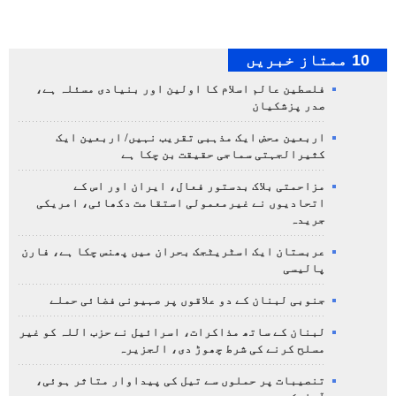
10 ممتاز خبریں
فلسطین عالم اسلام کا اولین اور بنیادی مسئلہ ہے،
صدر پزشکیان
اربعین محض ایک مذہبی تقریب نہیں/ اربعین ایک
کثیرالجہتی سماجی حقیقت بن چکا ہے
مزاحمتی بلاک بدستور فعال، ایران اور اس کے
اتحادیوں نے غیرمعمولی استقامت دکھائی، امریکی
جریدہ
عربستان ایک اسٹریٹجک بحران میں پھنس چکا ہے، فارن
پالیسی
جنوبی لبنان کے دو علاقوں پر صہیونی فضائی حملے
لبنان کے ساتھ مذاکرات، اسرائیل نے حزب اللہ کو غیر
مسلح کرنے کی شرط چھوڑ دی، الجزیرہ
تنصیبات پر حملوں سے تیل کی پیداوار متاثر ہوئی،