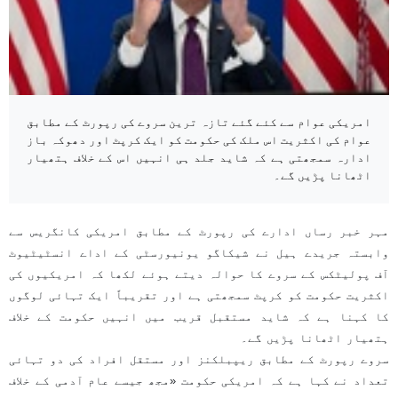
امریکی عوام سے کئے گئے تازہ ترین سروے کی رپورٹ کے مطابق
عوام کی اکثریت اس ملک کی حکومت کو ایک کرپٹ اور دھوکہ باز
ادارہ سمجھتی ہے کہ شاید جلد ہی انہیں اس کے خلاف ہتھیار
اٹھانا پڑیں گے۔
مہر خبر رساں ادارے کی رپورٹ کے مطابق امریکی کانگریس سے
وابستہ جریدے ہیل نے شیکاگو یونیورسٹی کے اداے انسٹیٹیوٹ
آف پولیٹکس کے سروے کا حوالہ دیتے ہوئے لکھا کہ امریکیوں کی
اکثریت حکومت کو کرپٹ سمجھتی ہے اور تقریباً ایک تہائی لوگوں
کا کہنا ہے کہ شاید مستقبل قریب میں انہیں حکومت کے خلاف
ہتھیار اٹھانا پڑیں گے۔
سروے رپورٹ کے مطابق ریپبلکنز اور مستقل افراد کی دو تہائی
تعداد نے کہا ہے کہ امریکی حکومت «مجھ جیسے عام آدمی کے خلاف