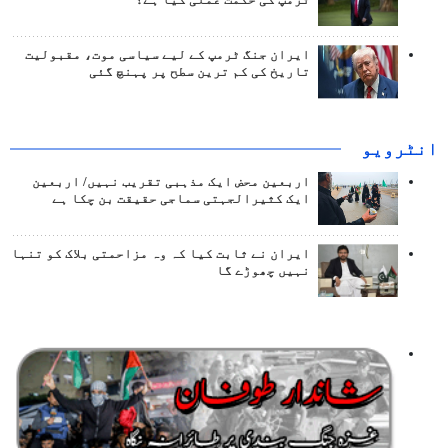
ایران جنگ ٹرمپ کے لیے سیاسی موت، مقبولیت
تاریخ کی کم ترین سطح پر پہنچ گئی
انٹرويو
اربعین محض ایک مذہبی تقریب نہیں/ اربعین
ایک کثیرالجہتی سماجی حقیقت بن چکا ہے
ایران نے ثابت کیا کہ وہ مزاحمتی بلاک کو تنہا
نہیں چھوڑے گا