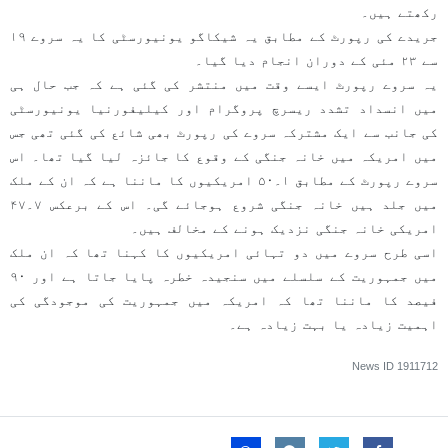
رکھتے ہیں۔
جریدے کی رپورٹ کے مطابق یہ شیکاگو یونیورسٹی کا یہ سروے ١۹
سے ۲۳ مئی کے دوران انجام دیا گیا۔
یہ سروے رپورٹ ایسے وقت میں منتشر کی گئی ہے کہ جب حال ہی
میں انسداد تشدد ریسرچ پروگرام اور کیلیفورنیا یونیورسٹی
کی جانب سے ایک مشترکہ سروے کی رپورٹ بھی شائع کی گئی تھی جس
میں امریکہ میں خانہ جنگی کے وقوع کا جائزہ لیا گیا تھا۔ اس
سروے رپورٹ کے مطابق ١۔۵۰ امریکیوں کا ماننا ہے کہ ان کے ملک
میں جلد ہیں خانہ جنگی شروع ہوجائے گی۔ اس کے برعکس ۷۔۴۷
امریکی خانہ جنگی نزدیک ہونے کے مخالف ہیں۔
اسی طرح سروے میں دو تہائی امریکیوں کا کہنا تھا کہ ان ملک
میں جمہوریت کے سلسلے میں سنجیدہ خطرہ پایا جاتا ہے اور ۹۰
فیصد کا ماننا تھا کہ امریکہ میں جمہوریت کی موجودگی کی
اہمیت زیادہ یا بہت زیادہ ہے۔
News ID
1911712