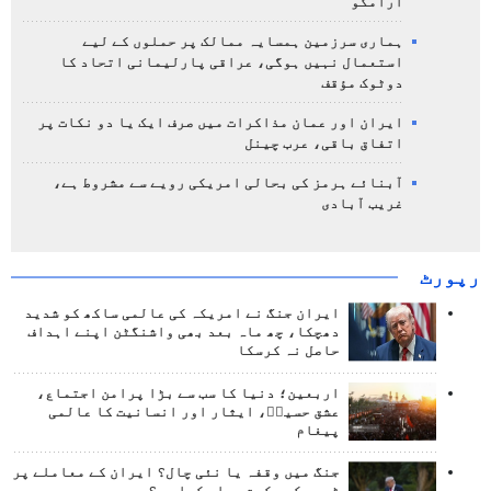
آرامکو
ہماری سرزمین ہمسایہ ممالک پر حملوں کے لیے
استعمال نہیں ہوگی، عراقی پارلیمانی اتحاد کا
دوٹوک مؤقف
ایران اور عمان مذاکرات میں صرف ایک یا دو نکات پر
اتفاق باقی، عرب چینل
آبنائے ہرمز کی بحالی امریکی رویے سے مشروط ہے،
غریب آبادی
رپورٹ
ایران جنگ نے امریکہ کی عالمی ساکھ کو شدید
دھچکا، چھ ماہ بعد بھی واشنگٹن اپنے اہداف
حاصل نہ کرسکا
اربعین؛ دنیا کا سب سے بڑا پرامن اجتماع،
عشق حسینؑ، ایثار اور انسانیت کا عالمی
پیغام
جنگ میں وقفہ یا نئی چال؟ ایران کے معاملے پر
ٹرمپ کی حکمت عملی کیا ہے؟