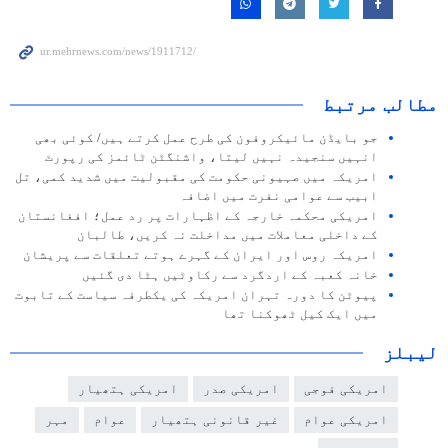
مطالب مرتبط
جو بایڈن مائیکروفون کی طرح عمل کرتے ہیں/ کوئی بھی
انہیں سنجیدہ نہیں لیتا، واشنگٹن ٹائمز کی رپورٹ
امریکہ میں صہیونی حکومت کی مقبولیت میں شدید کمی، تل
ابیب سے عوامی نفرت میں اضافہ
امریکی محکمہ خارجہ کے اظہارات پر رد عمل؛ افغانستان
کے داخلی معاملات میں مداخلت نہ کریں، طالبان
امریکہ روس اور ایران کے گہرے ہوتے تعلقات سے پریشان
خانہ کعبہ کے اردگرد سے رکاوٹیں ہٹا دی گئیں
پیوٹن کا دورہ تہران امریکہ کی یکطرفہ سیاست کے تابوت
میں ایک کیل ٹھوکنا تھا
لیبلز
امریکی فوجی
امریکی صدر
امریکی ہتھیار
امریکی عوام
غیر قانونی ہتھیار
عوام
مہر