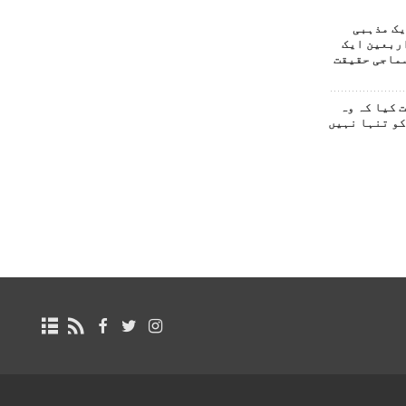
یک مذہبی
ربعین ایک
ماجی حقیقت
 کیا کہ وہ
کو تنہا نہیں