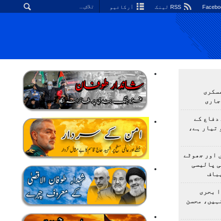
RSS لینک
آرکائیو
سکری
جاری
دفاع کے
 تیار ہے،
 اور جھوٹے
ی پالیسی
باف
ا بحری
ہیں، محسن