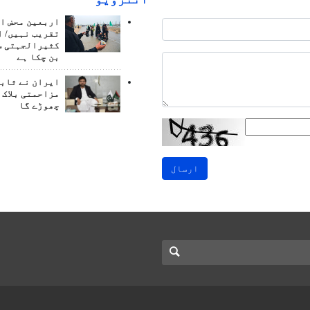
اربعین محض ا
تقریب نہیں/ ا
کثیرالجہتی س
بن چکا ہے
ایران نے ثابت
مزاحمتی بلاک 
چھوڑے گا
ارسال