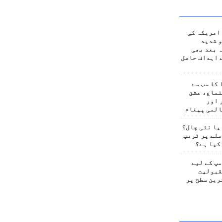
امریکہ کی
 شدید
 بعد بھی
 اہداف حاصل
کا سب سے
تماع، عشق
 اور
المی پیغام
یا نئی چال؟
لے پر ٹرمپ
کیا ہے؟
پ کے لیے
قبولیت
رین سطح پر