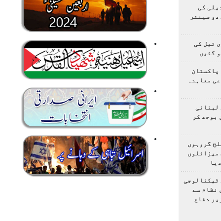
یلی کی
دو سینئر
 تیل کی
و گئیں
 پاکستان
عی معاہدہ
 لبنانی
 بوجھ کر
لح گروہوں
 میزائلوں
دیا
 ٹیکنالوجی
 نظام سے
یر دفاع