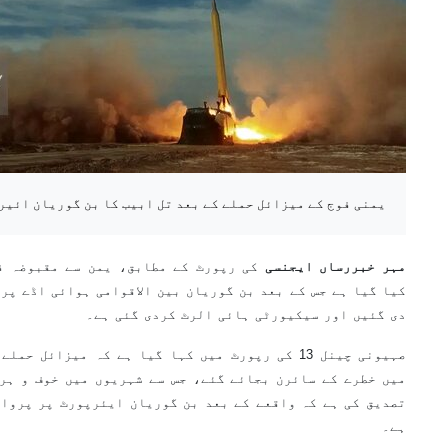
یمنی فوج کے میزائل حملے کے بعد تل ابیب کا بن گوریان ائیر
مہر خبررساں ایجنسی
کی رپورٹ کے مطابق، یمن سے مقبوضہ ف
کیا گیا ہے جس کے بعد بن گوریان بین الاقوامی ہوائی اڈے پر
دی گئیں اور سیکیورٹی ہائی الرٹ کردی گئی ہے۔
صہیونی چینل 13 کی رپورٹ میں کہا گیا ہے کہ میزائل
میں خطرے کے سائرن بجائے گئے، جس سے شہریوں میں خوف و ہر
تصدیق کی ہے کہ واقعے کے بعد بن گوریان ایئرپورٹ پر پرواز
ہے۔