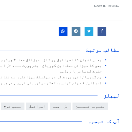
News ID
1934567
مطالب مرتبط
یمنی افواج کا اسرائیل پر تازہ میزائل حملہ+ ویڈیو
یمن کا میزائل حملہ: بن گوریان ایئرپورٹ بند، تل ابی
خطرے کے سائرن+ ویڈیو
بن گوریان ائیرپورٹ کو دو بیلسٹک میزائلوں سے نشانہ
اسرائیل کے پاس کوئی مستحکم سیکیورٹی نہیں ہے، صہی
لیبلز
مقبوضہ فلسطین
تل ابیب
اسرائیل
یمنی فوج
آپ کا تبصرہ