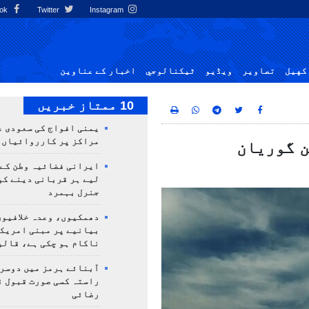
Facebook
Twitter
Instagram
کهيل
تصاوير
ویڈیو
ٹيكنالوجي
اخبار کے عناوین
10 ممتاز خبریں
یمنی افواج کی سعودی ع
مراکز پر کارروائیاں 
ن گوریان
ایرانی فضائیہ وطن کے 
لیے ہر قربانی دینے کو
جنرل بہمرد
دھمکیوں، وعدہ خلافیوں
بیانیے پر مبنی امریک
ناکام ہو چکی ہے، قالی
آبنائے ہرمز میں دوسر
راستہ کسی صورت قبول ن
رضائی