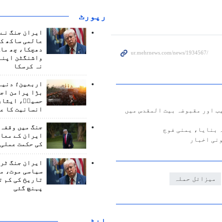
رپورٹ
ایران جنگ نے 
عالمی ساکھ کو
دھچکا، چھ ماہ
واشنگٹن اپنے
نہ کرسکا
اربعین؛ دنیا 
بڑا پرامن اج
حسینؑ، ایثار
انسانیت کا ع
ب اور مقبوضہ بیت المقدس میں
جنگ میں وقفہ 
 بنایا، یمنی فوج
ایران کے معام
ونی اخبار
کی حکمت عملی 
ایران جنگ ٹرم
سیاسی موت، م
میزائل حملہ
تاریخ کی کم ت
پہنچ گئی
انٹرويو