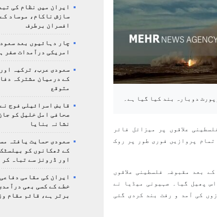
ایران میں نظام کی تبد
سازش ناکام، موساد کے 
افسران برطرف
چار دہائیوں بعد سعودی
امریکی درآمدات صفر ہ
سعودی عرب، ترکیہ اور
کے درمیان مشترکہ دفا
متوقع
پورٹ دوبارہ بند کیا گیا ہے۔
قابض اسرائیلی فوج نے
صحافی امل خلیل کو جان
نشانہ بنایا
لسطینی علاقوں پر میزائل فائر
 تمام پروازیں فوری طور پر روک
سعودی حمایت یافتہ مس
کے ٹھکانوں کو بیلسٹک
اور ڈرونز سے تباہ کر 
 حملے کے بعد مقبوضہ فلسطینی علاقوں
ایران کی مقامی دفاعی
اس پھیل گیا۔ صہیونی میڈیا نے
خطے کے کسی بھی درآمدی
وں کی آمد و رفت بند کردی گئی
برتر ہے، قائم مقام وز