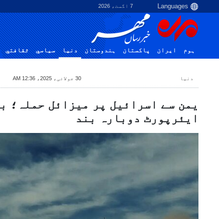
7 اگست، 2026
ہوم
ایران
پاکستان
ہندوستان
دنیا
سياسي
ثقافتي
دنیا
30 جولائی، 2025، 12:36 AM
یمن سے اسرائیل پر میزائل حملہ؛ ب
ایئرپورٹ دوبارہ بند