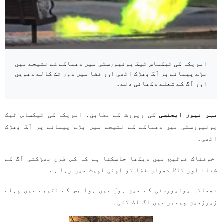
امریکہ کی ٹیکساس ٹیک یونیورسٹی میں دھماکے کے نتیجے میں
بڑے پیمانے پر آگ بھڑک اٹھی اور فضا میں دور تک کالے دھویں
اور آگ کے شعلے دکھائی دئے۔
مہر نیوز ایجنسی
کی رپورٹ کے مطابق، امریکہ کی ٹیکساس ٹیک
یونیورسٹی میں دھماکے کے نتیجے میں بڑے پیمانے پر آگ بھڑک
اٹھی۔
خوفناک فوٹیج میں دیکھا جاسکتا ہے کہ کس طرح بھڑکتی آگ کے
شعلے اور کالا دھواں فضا کو اپنی لپیٹ میں رہا ہے۔
دھماکہ یونیورسٹی کے مین ہول میں ہوا جس کے نتیجے میں پہلے
زیرزمین چیمبر میں آگ لگ گئی۔