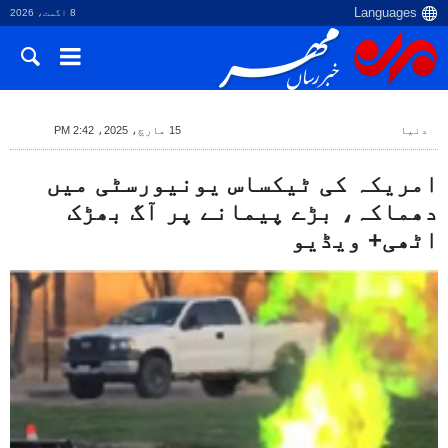
8 اگست، 2026
دنیا
15 مارچ، 2025، 2:42 PM
امریکہ کی ٹیکساس یونیورسٹی میں
دھماکہ، بڑے پیمانے پر آگ بھڑک
اٹھی+ ویڈیو