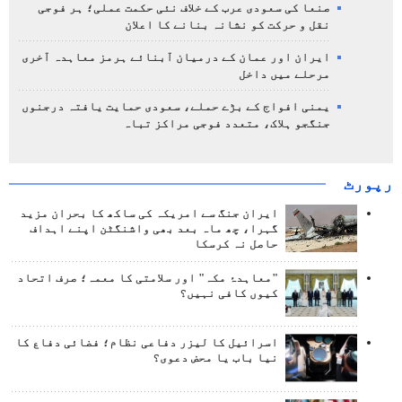
صنعا کی سعودی عرب کے خلاف نئی حکمت عملی؛ ہر فوجی
نقل و حرکت کو نشانہ بنانے کا اعلان
ایران اور عمان کے درمیان آبنائے ہرمز معاہدہ آخری
مرحلے میں داخل
یمنی افواج کے بڑے حملے، سعودی حمایت یافتہ درجنوں
جنگجو ہلاک، متعدد فوجی مراکز تباہ
رپورٹ
ایران جنگ سے امریکہ کی ساکھ کا بحران مزید
گہرا، چھ ماہ بعد بھی واشنگٹن اپنے اہداف
حاصل نہ کرسکا
"معاہدۂ مکہ" اور سلامتی کا معمہ؛ صرف اتحاد
کیوں کافی نہیں؟
اسرائیل کا لیزر دفاعی نظام؛ فضائی دفاع کا
نیا باب یا محض دعوی؟