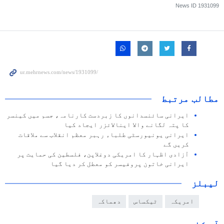
News ID
1931099
مطالب مرتبط
ایرانی سائنسدانوں کا زبردست کارنامہ، جسم میں کینسر
کا پتہ لگانے والا اینالائزر ایجاد کیا
ایرانی یونیورسٹی طلباء رہبر معظم انقلاب سے ملاقات
کریں گے
آزادی اظہار کا امریکی دوغلاپن، فلسطین کی حمایت پر
ایرانی خاتون پروفیسر کو معطل کر دیا گیا
لیبلز
امریکہ
ٹیکساس
دھماکہ