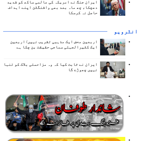
ایران جنگ نے امریکہ کی عالمی ساکھ کو شدید
دھچکا، چھ ماہ بعد بھی واشنگٹن اپنے اہداف
حاصل نہ کرسکا
انٹرويو
اربعین محض ایک مذہبی تقریب نہیں/ اربعین
ایک کثیرالجہتی سماجی حقیقت بن چکا ہے
ایران نے ثابت کیا کہ وہ مزاحمتی بلاک کو تنہا
نہیں چھوڑے گا