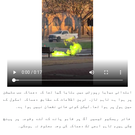
ابتدائی میڈیا رپورٹس میں بتایا گیا تھا کہ دھماکہ سب سٹیشن
پر ہوا ہے تاہم تازہ ترین اطلاعات کے مطابق دھماکہ اسکول کے
مین ہول پر ہوا تھا۔لیکن کوئی جانی نقصان نہیں ہوا ہے۔
فائر ریسکیو ٹیمیں آگ پر قابو پانے کے لئے وقوعہ پر پہنچ
چکی ہیں، تاہم ابھی تک دھماکہ کی وجہ معلوم نہ ہوسکی۔