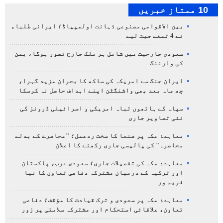
10 ممتاز خبریں
بین الاقوامی مصنوعی ذہانت اولمپیاڈ؛ ایرانی طلباء
نے 4 تمغے جیت لیے
سعودی جارحیت میں شامل ہر ملک جارح تصور ہوگا، یمن
کی وارننگ
ایران جنگ سے امریکہ کی ساکھ کا بحران مزید گہرا،
چھ ماہ بعد بھی واشنگٹن اپنے اہداف حاصل نہ کرسکا
سپاہ کے ہاتھوں تباہ امریکی و اسرائیلی ڈرونز کی
نئی تصاویر جاری
معاہدۂ مکہ پر صنعا کا سخت ردعمل؛ "محاصرے کے بدلے
محاصرہ" کی پالیسی جاری رکھنے کا اعلان
معاہدۂ مکہ کی تفصیلات جاری؛ سعودی عرب، پاکستان
اور ترکیہ کے درمیان مشترکہ دفاعی تعاون کا نیا
فریم ور
معاہدۂ مکہ پر سعودی و ترک قیادت کا مؤقف؛ دفاعی
تعاون، علاقائی استحکام اور مشترکہ سلامتی پر زور