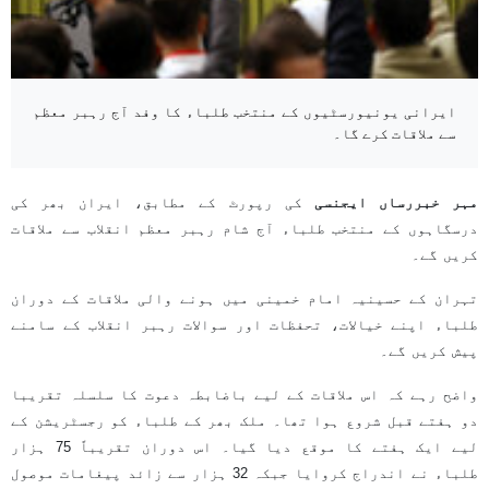
ایرانی یونیورسٹیوں کے منتخب طلباء کا وفد آج رہبر معظم
سے ملاقات کرے گا۔
مہر خبررساں ایجنسی
کی رپورٹ کے مطابق، ایران بھر کی
درسگاہوں کے منتخب طلباء آج شام رہبر معظم انقلاب سے ملاقات
کریں گے۔
تہران کے حسینیہ امام خمینی میں ہونے والی ملاقات کے دوران
طلباء اپنے خیالات، تحفظات اور سوالات رہبر انقلاب کے سامنے
پیش کریں گے۔
واضح رہے کہ اس ملاقات کے لیے باضابطہ دعوت کا سلسلہ تقریبا
دو ہفتے قبل شروع ہوا تھا۔ ملک بھر کے طلباء کو رجسٹریشن کے
لیے ایک ہفتے کا موقع دیا گیا۔ اس دوران تقریباً 75 ہزار
طلباء نے اندراج کروایا جبکہ 32 ہزار سے زائد پیغامات موصول