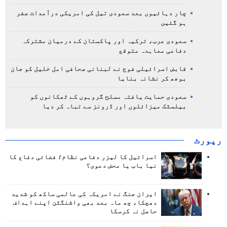
چار دہائیوں بعد سعودی تیل کی امریکی درآمدات صفر
ہو گئیں
سعودی عرب، ترکیہ اور پاکستان کے درمیان مشترکہ
دفاعی معاہدہ متوقع
قابض اسرائیلی فوج نے لبنانی صحافی امل خلیل کو جان
بوجھ کر نشانہ بنایا
سعودی حمایت یافتہ مسلح گروہوں کے ٹھکانوں کو
بیلسٹک میزائلوں اور ڈرونز سے تباہ کر دیا
رپورٹ
اسرائیل کا لیزر دفاعی نظام؛ فضائی دفاع کا
نیا باب یا محض دعوی؟
ایران جنگ نے امریکہ کی عالمی ساکھ کو شدید
دھچکا، چھ ماہ بعد بھی واشنگٹن اپنے اہداف
حاصل نہ کرسکا