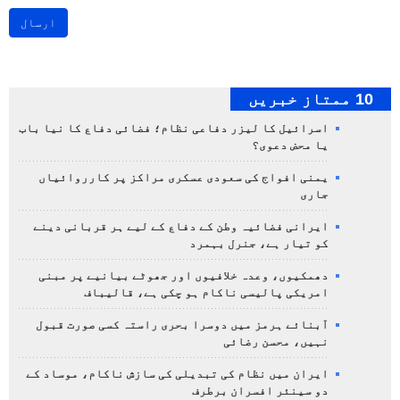
ارسال
10 ممتاز خبریں
اسرائیل کا لیزر دفاعی نظام؛ فضائی دفاع کا نیا باب
یا محض دعوی؟
یمنی افواج کی سعودی عسکری مراکز پر کارروائیاں
جاری
ایرانی فضائیہ وطن کے دفاع کے لیے ہر قربانی دینے
کو تیار ہے، جنرل بہمرد
دھمکیوں، وعدہ خلافیوں اور جھوٹے بیانیے پر مبنی
امریکی پالیسی ناکام ہو چکی ہے، قالیباف
آبنائے ہرمز میں دوسرا بحری راستہ کسی صورت قبول
نہیں، محسن رضائی
ایران میں نظام کی تبدیلی کی سازش ناکام، موساد کے
دو سینئر افسران برطرف