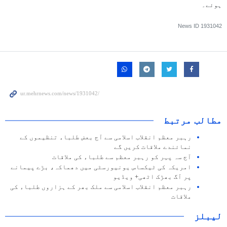
ہوئے۔
News ID
1931042
مطالب مرتبط
رہبر معظم انقلاب اسلامی سے آج بعض طلباء تنظیموں کے
نمائندے ملاقات کریں گے
آج سہ پہر کو رہبر معظم سے طلباء کی ملاقات
امریکہ کی ٹیکساس یونیورسٹی میں دھماکہ، بڑے پیمانے
پر آگ بھڑک اٹھی+ ویڈیو
رہبر معظم انقلاب اسلامی سے ملک بھر کے ہزاروں طلباء کی
ملاقات
لیبلز