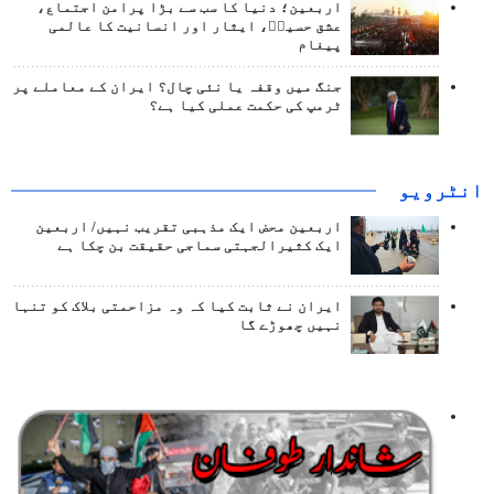
اربعین؛ دنیا کا سب سے بڑا پرامن اجتماع،
عشق حسینؑ، ایثار اور انسانیت کا عالمی
پیغام
جنگ میں وقفہ یا نئی چال؟ ایران کے معاملے پر
ٹرمپ کی حکمت عملی کیا ہے؟
انٹرويو
اربعین محض ایک مذہبی تقریب نہیں/ اربعین
ایک کثیرالجہتی سماجی حقیقت بن چکا ہے
ایران نے ثابت کیا کہ وہ مزاحمتی بلاک کو تنہا
نہیں چھوڑے گا