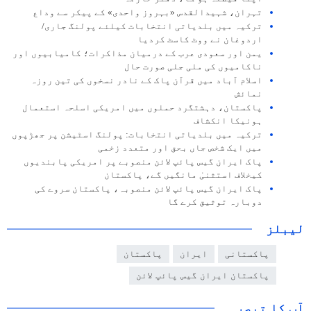
تہران، شہیدالقدس «بہروز واحدی» کے پیکر سے وداع
ترکیہ میں بلدیاتی انتخابات کیلئے پولنگ جاری/
اردوغان نے ووٹ کاسٹ کردیا
یمن اور سعودی عرب کے درمیان مذاکرات؛ کامیابیوں اور
ناکامیوں کی ملی جلی صورت حال
اسلام آباد میں قرآن پاک کے نادر نسخوں کی تین روزہ
نمائش
پاکستان، دہشتگرد حملوں میں امریکی اسلحہ استعمال
ہونیکا انکشاف
ترکیہ میں بلدیاتی انتخابات: پولنگ اسٹیشن پر جھڑپوں
میں ایک شخص جاں بحق اور متعدد زخمی
پاک ایران گیس پائپ لائن منصوبے پر امریکی پابندیوں
کیخلاف استثنیٰ مانگیں گے، پاکستان
پاک ایران گیس پائپ لائن منصوبہ، پاکستان سروے کی
دوبارہ توثیق کرے گا
لیبلز
پاکستانی
ایران
پاکستان
پاکستان ایران گیس پائپ لائن
آپ کا تبصرہ