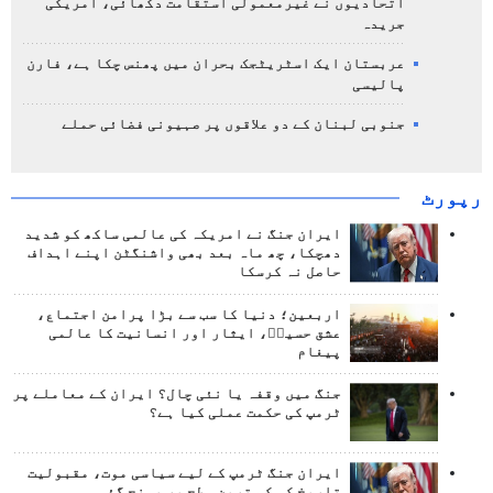
اتحادیوں نے غیرمعمولی استقامت دکھائی، امریکی
جریدہ
عربستان ایک اسٹریٹجک بحران میں پھنس چکا ہے، فارن
پالیسی
جنوبی لبنان کے دو علاقوں پر صہیونی فضائی حملے
رپورٹ
ایران جنگ نے امریکہ کی عالمی ساکھ کو شدید
دھچکا، چھ ماہ بعد بھی واشنگٹن اپنے اہداف
حاصل نہ کرسکا
اربعین؛ دنیا کا سب سے بڑا پرامن اجتماع،
عشق حسینؑ، ایثار اور انسانیت کا عالمی
پیغام
جنگ میں وقفہ یا نئی چال؟ ایران کے معاملے پر
ٹرمپ کی حکمت عملی کیا ہے؟
ایران جنگ ٹرمپ کے لیے سیاسی موت، مقبولیت
تاریخ کی کم ترین سطح پر پہنچ گئی