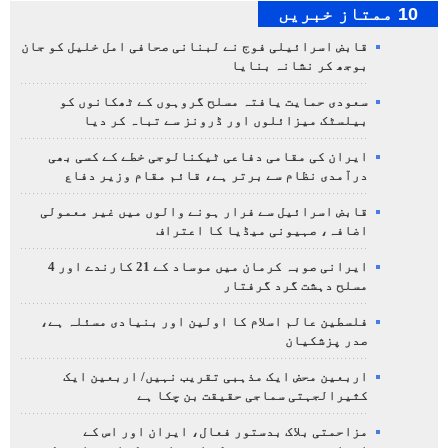
10 ممتاز خبریں
قابض اسرائیلی فوج نے لبنانی صحافی امل خلیل کو جان
بوجھ کر نشانہ بنایا
سعودی حمایت یافتہ مسلح گروہوں کے ٹھکانوں کو
بیلسٹک میزائلوں اور ڈرونز سے تباہ کر دیا
ایران کی مقامی دفاعی ٹیکنالوجی خطے کے کسی بھی
درآمدی نظام سے برتر ہے، قائم مقام وزیر دفاع
قابض اسرائیل سے فرار ہونے والوں میں غیر معمولی
اضافہ، صہیونی میڈیا کا اعتراف
ایرانی صوبہ کرمان میں موساد کے 21 کارندے اور 4
مسلح دہشت گرد گرفتار
فلسطین عالم اسلام کا اولین اور بنیادی مسئلہ ہے،
صدر پزشکیان
اربعین محض ایک مذہبی تقریب نہیں/ اربعین ایک
کثیرالجہتی سماجی حقیقت بن چکا ہے
مزاحمتی بلاک بدستور فعال، ایران اور اس کے