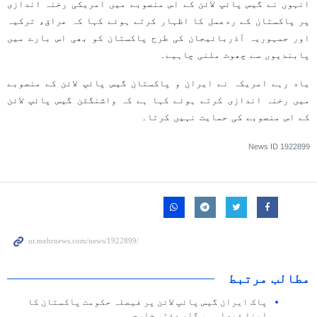
انہوں نے گیس پائپ لائن کے اس منصوبے میں امریکی رخنہ اندازی
پر پاکستان کے ردعمل کا اظہار کرتے ہوئے کہا کہ عراق، ترکیہ
اور جمہوریہ آذربائیجان کی طرح پاکستان کو بھی اس بارے میں
پابندیوں سے چھوٹ ملنی چاہیے۔
یاد رہے امریکہ نے ایران و پاکستان گیس پائپ لائن کے منصوبے
میں رخنہ اندازی کرتے ہوئے کہا ہے کہ واشنگٹن گیس پائپ لائن
کے اس منصوبے کی حمایت نہیں کرتا۔
News ID
1922899
مطالب مرتبط
پاک ایران گیس پائپ لائن پر فیصلہ حکومت پاکستان کا
اپنا فیصلہ ہو گا، دفتر خارجہ