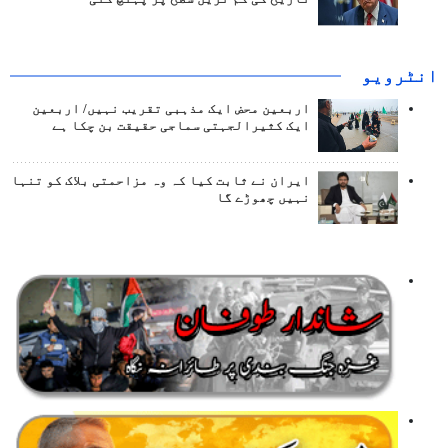
انٹرويو
اربعین محض ایک مذہبی تقریب نہیں/ اربعین
ایک کثیرالجہتی سماجی حقیقت بن چکا ہے
ایران نے ثابت کیا کہ وہ مزاحمتی بلاک کو تنہا
نہیں چھوڑے گا