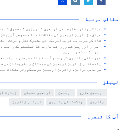
مطالب مرتبط
عراقی وزارت خارجہ کی اربعین کے ویزوں کے حصول کے طر
عراق، زائرین اربعین کی حفاظت کے لئے خصوصی آپریشن 
شام کی سرحد کے قریب امریکہ کی مشکوک نقل و حرکت، حش
ایران اور چین کے وزرائے خارجہ کا ٹیلیفونک رابطہ، 
اور آگے بڑھ رہے ہیں
غیر ملکی زائرین کی رفت و آمد کے لئے سرحدی بارڈر مع
پاکستانی زائرین اربعین کی سیستان و بلوچستان کی سر
سرحدیں پرامن، زائرین اربعین کو سیکورٹی مشکلات نہی
لیبلز
اربعین مارچ
اربعین
اربعین حسینی
زیارت ار
زائرین
پاکستانی زائرین
ایرانی زائرین
آپ کا تبصرہ