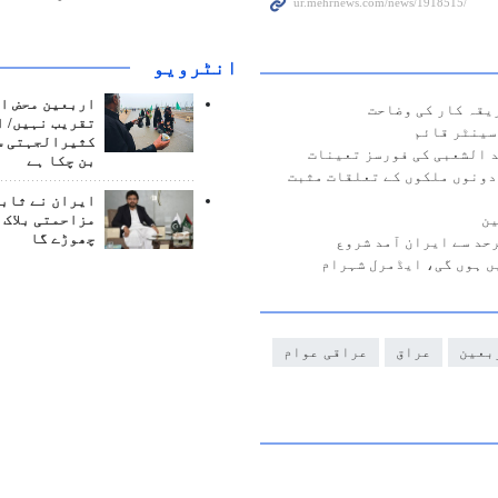
انٹرويو
اربعین محض ا
یقہ کار کی وضاحت
تقریب نہیں/ ا
سینٹر قائم
کثیرالجہتی س
د الشعبی کی فورسز تعینات
بن چکا ہے
دونوں ملکوں کے تعلقات مثبت
ایران نے ثابت
مزاحمتی بلاک 
ین
چھوڑے گا
حد سے ایران آمد شروع
ں ہوں گی، ایڈمرل شہرام
بعین
عراق
عراقی عوام