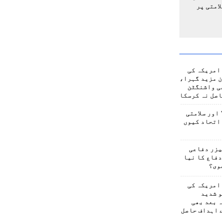
امتی پر
امریکہ کی
 مزید گہرا،
ی واشنگٹن
صل نہ کرسکا
اور سلامتی
اتحاد کیوں
یزر دفاعی
فاع کا نیا
وی؟
امریکہ کی
 شدید
 بعد بھی
 اہداف حاصل