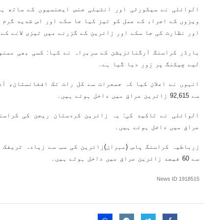
الوائلی نے سیکورٹی اور انٹیلی جنس ایجنسیوں کے ساتھ ہم 
ویزوں کے اجراء کے عمل کو تیز کیا جا سکے اور اس شدید گرم 
اور نظارت کی جا سکے اور زائرین کے گزرنے میں تیزی لانے کے
بارڈر کراسنگ آرگنائزیشن کے سربراہ نے کہا: کسی بھی ممنو
لیے چیکنگ پر زور دیا گیا ہے۔
انہوں نے اعلان کیا کہ جمعرات سے کل رات تک افغانستان، آ
سے 92,615 زائرین عراق میں داخل ہوئے ہیں۔
عراق میں داخل ہوئے ہیں۔
زرباطیہ کراسنگ پاس (مہران)زائرین کی سب سے زیادہ ٹریفک 
سے 60 فیصد زائرین عراق میں داخل ہوتے ہیں۔
News ID
1918515