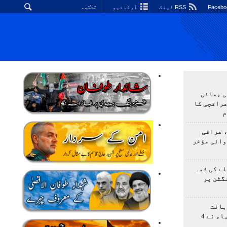
RSS لینک
آرکائیو
ی بھائی
عراقچی کا
م
 عراقی
وائی مؤخر
ے کی ذمہ
گٹن پر
ہانت
اولمپیاڈ؛ ایرانی طلباء نے 4