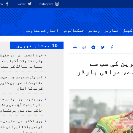
Facebook
Twitter
Instagram
کهيل
تصاوير
ویڈیو
ٹيكنالوجي
اخبار کے عناوین
10 ممتاز خبریں
خود انحصاری اور حقیق
چارے کا وقت آگیا ہے، 
ین کی سب سے
ہمسایہ ممالک کو پیغا
ے، عراقی بارڈر
امریکی-سعودی جارحیت،
مقاومت کا جوابی کارر
کرنے کا اعلان
ہیروشیما پر ایٹمی حمل
دار ذہنیت آج بھی واشن
حاکم ہے، صدر پزشکیان
بین الاقوامی مصنوعی ذ
تمغے جیت لیے