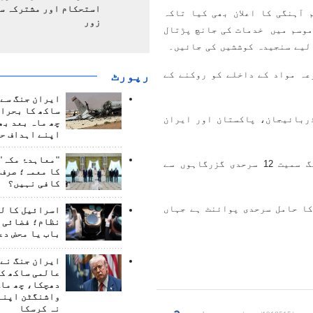
استحکام اور مشترکہ سل
آہنگی کا اعلان بھی کیا تاکہ
زور
موسم میں خدمات کی جانچ پڑتال
 لیے سنجیدہ کوششیں کی جائیں۔
رپورٹ
عہ مواد کے داخلے کو روکنے کے
ایران جنگ سے 
ساکھ کا بحران
ذربائیجان، پاکستان اور ایران
چھ ماہ بعد بھ
اپنے اہداف حا
"معاہدۂ مکہ" 
الوائلی نے تاکید کی: یہ زائرین کردستان ریجن کی کراسنگ سمیت 12 سرحدی گزرگاہوں سے
کا معمہ؛ صرف 
کافی نہیں؟
کا حامل سرحدی پوائنٹ ہے جہاں
اسرائیل کا ل
نظام؛ فضائی د
باب یا محض دع
ایران جنگ نے 
عالمی ساکھ کو
دھچکا، چھ ماہ
واشنگٹن اپنے
نہ کرسکا