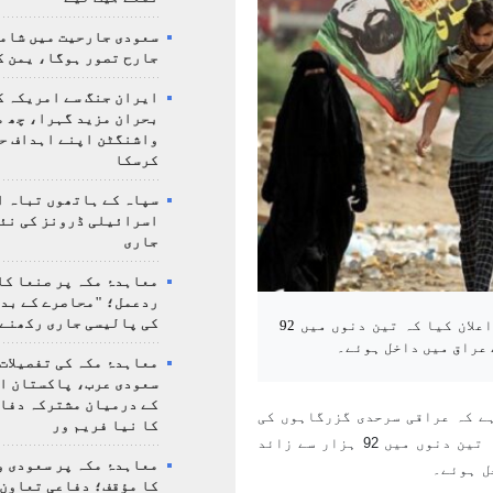
سعودی جارحیت میں شامل
جارح تصور ہوگا، یمن ک
ایران جنگ سے امریکہ ک
بحران مزید گہرا، چھ م
واشنگٹن اپنے اہداف ح
کرسکا
سپاہ کے ہاتھوں تباہ ا
اسرائیلی ڈرونز کی نئ
جاری
معاہدۂ مکہ پر صنعا کا
ردعمل؛ "محاصرے کے بد
کی پالیسی جاری رکھنے 
عراقی بارڈر کراسنگ آرگنائزیشن کے سربراہ نے اتوار کو اعلان کیا کہ تین دنوں میں 92
معاہدۂ مکہ کی تفصیلات
سعودی عرب، پاکستان ا
کے درمیان مشترکہ دفا
ے کہ عراقی سرحدی گزرگاہوں کی
کا نیا فریم ور
تنظیم کے سربراہ عمر الوائلی نے اتوار کے روز بتایا ہے کہ تین دنوں میں 92 ہزار سے زائد
معاہدۂ مکہ پر سعودی و
کا مؤقف؛ دفاعی تعاون،