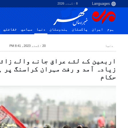
8 اگست، 2026
ہوم
ایران
پاکستان
ہندوستان
دنیا
سياسي
ثقافتي
دنیا
20 اگست، 2023، 8:41 PM
اربعین کے لئے عراق جانے والے زائر
زیادہ آمد و رفت مہران کراسنگ پر ہ
حکام