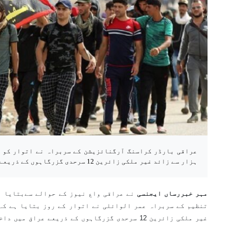
ہزار سے زائد غیر ملکی زائرین 12 سرحدی گزرگاہوں کے ذریعے عراق میں داخل ہوئے۔
مہر خبررساں ایجنسی
نے عراقی واع نیوز کے حوالے سےبتایا ہ
غیر ملکی زائرین 12 سرحدی گزرگاہوں کے ذریعے عراق میں داخل ہوئے۔