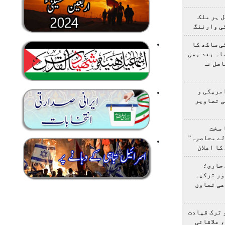
 ہر ملک
ی وارننگ
ی ساکھ کا
اہ بعد بھی
اصل نہ
مریکی و
ی تصاویر
 سخت
لے محاصرہ"
کا اعلان
 جاری؛
ور ترکیہ
عی تعاون
 ترک قیادت
 علاقائی