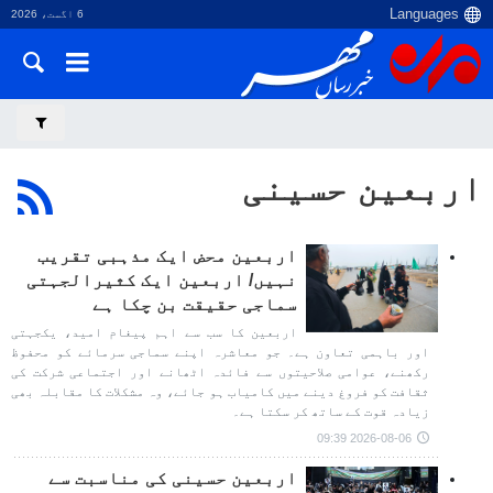
6 اگست، 2026
اربعین حسینی
اربعین محض ایک مذہبی تقریب
نہیں/ اربعین ایک کثیرالجہتی
سماجی حقیقت بن چکا ہے
اربعین کا سب سے اہم پیغام امید، یکجہتی
اور باہمی تعاون ہے۔ جو معاشرہ اپنے سماجی سرمائے کو محفوظ
رکھنے، عوامی صلاحیتوں سے فائدہ اٹھانے اور اجتماعی شرکت کی
ثقافت کو فروغ دینے میں کامیاب ہو جائے، وہ مشکلات کا مقابلہ بھی
زیادہ قوت کے ساتھ کر سکتا ہے۔
2026-08-06 09:39
اربعین حسینی کی مناسبت سے