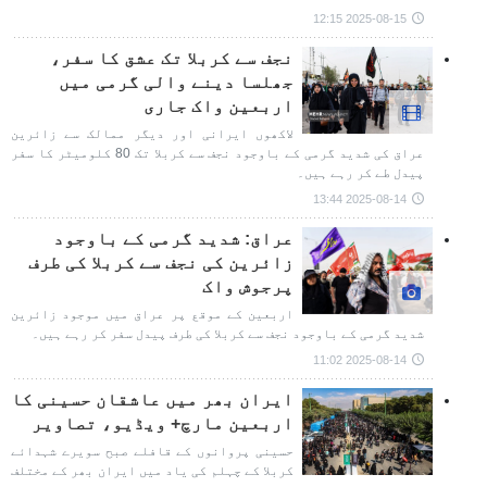
2025-08-15 12:15
نجف سے کربلا تک عشق کا سفر،
جھلسا دینے والی گرمی میں
اربعین واک جاری
لاکھوں ایرانی اور دیگر ممالک سے زائرین
عراق کی شدید گرمی کے باوجود نجف سے کربلا تک 80 کلومیٹر کا سفر
پیدل طے کر رہے ہیں۔
2025-08-14 13:44
عراق: شدید گرمی کے باوجود
زائرین کی نجف سے کربلا کی طرف
پرجوش واک
اربعین کے موقع پر عراق میں موجود زائرین
شدید گرمی کے باوجود نجف سے کربلا کی طرف پیدل سفر کر رہے ہیں۔
2025-08-14 11:02
ایران بھر میں عاشقان حسینی کا
اربعین مارچ+ ویڈیو، تصاویر
حسینی پروانوں کے قافلے صبح سویرے شہدائے
کربلا کے چہلم کی یاد میں ایران بھر کے مختلف