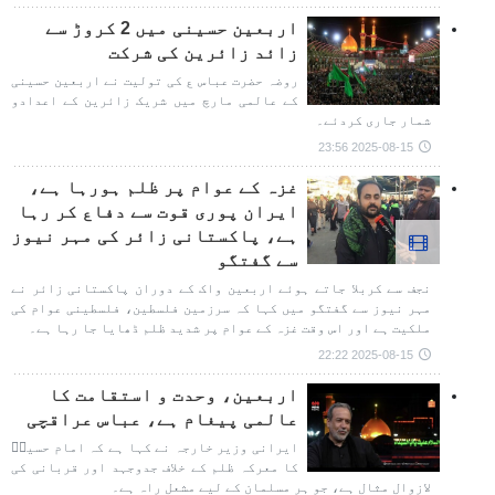
اربعین حسینی میں 2 کروڑ سے
زائد زائرین کی شرکت
روضہ حضرت عباس ع کی تولیت نے اربعین حسینی
کے عالمی مارچ میں شریک زائرین کے اعدادو
شمار جاری کردئے۔
2025-08-15 23:56
غزہ کے عوام پر ظلم ہورہا ہے،
ایران پوری قوت سے دفاع کر رہا
ہے، پاکستانی زائر کی مہر نیوز
سے گفتگو
نجف سے کربلا جاتے ہوئے اربعین واک کے دوران پاکستانی زائر نے
مہر نیوز سے گفتگو میں کہا کہ سرزمین فلسطین، فلسطینی عوام کی
ملکیت ہے اور اس وقت غزہ کے عوام پر شدید ظلم ڈھایا جا رہا ہے۔
2025-08-15 22:22
اربعین، وحدت و استقامت کا
عالمی پیغام ہے، عباس عراقچی
ایرانی وزیر خارجہ نے کہا ہے کہ امام حسینؑ
کا معرکہ ظلم کے خلاف جدوجہد اور قربانی کی
لازوال مثال ہے، جو ہر مسلمان کے لیے مشعل راہ ہے۔