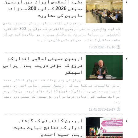
مشہد المقدس ایران میں اربعین
حسینی 2026 کے لیے 300 سے زائد
ماہرین کی مشاورت
اربعین کی آئندہ سرگرمیوں کی منصوبہ بندی
کے لیے پانچویں عالمی اربعین کانفرنس کے موقع پر 300 ثقافتی،
تحقیقی اور میڈیا ماہرین نے مختلف پہلوؤں پر مشاورت کی، جس کا
مقصد مستقبل کے لائحہ عمل کو حتمی شکل دینا ہے۔
2025-12-18 19:29
اربعین حسینی اسلامی اقدار کے
فروغ کا مؤثر ذریعہ ہے، ایرانی
اسپیکر
ایران کی پارلیمنٹ کے اسپیکر ڈاکٹر محمد
باقر قالیباف نے کہا ہے کہ اربعین حسینی اسلامی اقدار، دینی
شعور اور سماجی ہم آہنگی کے فروغ کا ایک مؤثر ذریعہ بن چکا ہے،
جو امتِ مسلمہ کو اتحاد، قربانی اور حق پسندی کا عملی درس دیتا
ہے۔
2025-12-17 12:41
اربعین کانفرنس کے گزشتہ
ادوار کے نتائج نہایت مثبت
رہے، حمید احمدی