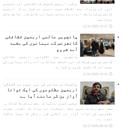
مرکزی اربعین کمیٹی کے ثقافتی اور تعلیمی
امور کے سربراہ حجت الاسلام حمید احمدی نے کہا ہے کہ اربعین
کانفرنس کے سابقہ ادوار سے نہایت مثبت اور قابل قدر نتائج حاصل
ہوئے ہیں۔
2025-12-17 12:31
پانچویں عالمی اربعین ثقافتی
کانفرنس کے مہمانوں کی مشہد
آمد شروع
پانچویں بین الاقوامی اربعین ثقافتی
کانفرنس میں شرکت کے لیے مختلف ممالک سے آنے والے مہمانوں کی
مشہد آمد کا سلسلہ شروع ہو گیا ہے۔
2025-12-16 11:54
پاکستانی صحافی کی مہر نیوز سے گفتگو:
اربعین مظلوموں کی ایک توانا
آواز بن کر سامنے آيا ہے
توقیر کھرل نے کہا کہ نجف سے کربلا تک کا یہ
سفر محض زیارت نہیں بلکہ استکبار سے عوام کا اظہار نفرت،
مظلوموں کی توانا آواز اور اسلامی طرز زندگی کا جیتا جاگتا
نمونہ ہے۔
2025-08-20 15:17