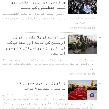
جائے شہادتِ رہبر انقلاب میں
طلبہ تنظیموں کی مجلس
اربعینِ حسینی کے موقع پر طلبہ تنظیموں کی
جانب سے جائے شہادتِ رہبر انقلاب میں عزاداری کی ایک خصوصی مجلس
منعقد کی گئی۔
2026-08-04 18:43
تہران سے کربلا تک؛ زائرین
اربعین کی خدمت اور صفائی کے
لیے تہران میونسپلٹی کا وسیع
آپریشن
اربعینِ حسینی کے موقع پر تہران میونسپلٹی نے زائرین کی خدمت
اور راستوں کی صفائی کے لیے بڑے پیمانے پر انتظامات مکمل کر لیے
ہیں۔
2026-08-03 08:04
زائرین اربعین حسینی کے
ہاتھوں میں سرخ پرچم
اربعینِ حسینی سے تین روز قبل نجف سے کربلا کی
جانب رواں زائرین کے ہاتھوں میں سرخ پرچم
دیکھے جا رہے ہیں۔ رپورٹس کے مطابق یہ سرخ پرچم شہید رہبرِ انقلاب
آیت اللہ سید علی خامنہ ای کے خون کا بدلہ لینے کے عزم اور