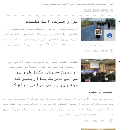
مزاحمت کی علامت کے طور پر اٹھائے گئے ہیں۔
2026-08-01 22:59
ہزار چہرے، ایک عقیدت
اربعین کے زائرین، مختلف عمر، قومیتوں اور
متنوع ثقافتی و روایتی لباسوں کے ساتھ،
شہید رہبر انقلاب اور شہید سپہ سالار قاسم
سلیمانی کی تصاویر اٹھائے نجف سے کربلا کے راستے پر گامزن ہیں۔
2026-08-01 06:59
مشہد مقدس میں پانچویں بین الاقوامی
اربعین کانفرنس کی اختتامی تقریب:
اربعین حسینی مکمل طور پر
عوامی تحریک ہے/ اربعین کے
موقع پر ہم سب عراقی عوام کے
مہمان ہیں
پانچویں بین الاقوامی اربعین ثقافتی کانفرنس کی اختتامی تقریب
سے خطاب کرتے ہوئے اربعین کمیٹی کے سربراہ نے نے کہا کہ خطے میں
حالات کشیدہ ہونے کے باوجود رواں سال ایران اور عراق میں تاریخ
کا سب سے محفوظ اربعین منعقد ہوا۔
2025-12-18 20:10