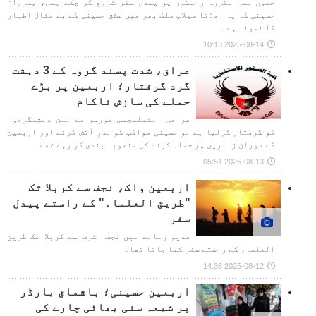
حصوں میں مقررہ راستوں پر پیدل سفر شروع کر چکے ہیں، پیروان
حسینی کا یہ امڈتا سیلاب ملک بھر میں عشق حسینی کے بے مثال اظہار
کا نمونہ ہے۔
2025-08-14 10:13
عراق، شدت پسند گروہ کے 3 دہشت
گرد گرفتار؛ اربعین پر بڑے
حملے کی سازش ناکام
عراقی انٹیلیجنس فورسز نے تین دہشتگردوں
کو گرفتار کرلیا ہے جو حسینی مواکب کو نذرِ آتش کرنے اور اربعین
کے دوران زائرین پر حملہ کرنے کی منصوبہ بندی کر رہے تھے۔
2025-08-13 05:51
اربعین واک، نجف سے کربلا تک
"طریق العلماء" کے راستے پیدل
سفر
قدیم زمانے میں نجف اشرف سے کربلا تک طریق
العلماء کے راستے سفر کیا جاتا تھا۔
2025-08-12 14:36
اربعین حسینی؛ باشماق بارڈر
پر شیعہ سنی بھائی چارے کی