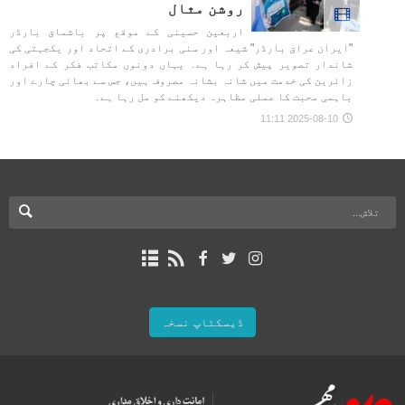
روشن مثال
اربعین حسینی کے موقع پر باشماق بارڈر
"ایران عراق بارڈر" شیعہ اور سنی برادری کے اتحاد اور یکجہتی کی
شاندار تصویر پیش کر رہا ہے۔ یہاں دونوں مکاتب فکر کے افراد
زائرین کی خدمت میں شانہ بشانہ مصروف ہیں، جس سے بھائی چارے اور
باہمی محبت کا عملی مظاہرہ دیکھنے کو مل رہا ہے۔
2025-08-10 11:11
ڈیسکٹاپ نسخہ