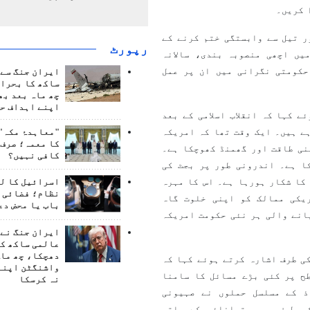
 کریں۔
ر تیل سے وابستگی ختم کرنے کے
رپورٹ
یں اچھی منصوبہ بندی، سالانہ
حکومتی نگرانی میں ان پر عمل
ایران جنگ سے 
ساکھ کا بحران
چھ ماہ بعد بھ
اپنے اہداف حا
ے کہا کہ انقلاب اسلامی کے بعد
ہے ہیں۔ ایک وقت تھا کہ امریکہ
"معاہدۂ مکہ" 
کا معمہ؛ صرف 
نی طاقت اور گھمنڈ کھوچکا ہے۔
کافی نہیں؟
ا ہے۔ اندرونی طور پر بجٹ کی
کا شکار ہورہا ہے۔ اس کا مہرہ
اسرائیل کا ل
نظام؛ فضائی د
یکی ممالک کو اپنی خلوت گاہ
باب یا محض دع
انے والی ہر نئی حکومت امریکہ
ایران جنگ نے 
عالمی ساکھ کو
دھچکا، چھ ماہ
ی طرف اشارہ کرتے ہوئے کہا کہ
واشنگٹن اپنے
ح پر کئی بڑے مسائل کا سامنا
نہ کرسکا
ذ کے مسلسل حملوں نے صہیونی
ی طرف پوری توانائی کے ساتھ