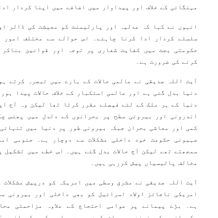
مہنگائی کے خلاف اور پیداوار میں اضافے میں اپنا کردار ادا
انہوں نے کہا کہ عدلیہ اور پارلیمنٹ کو معیشت کی ڈالر او
سلسلے کردار ادا کرنا چاہئے۔ اس حوالے سے مختلف امور م
حکومتی بجٹ میں کفایت شعاری پر توجہ اور قوانین بناکر 
کرنے کی ضرورت ہے۔
آیت اللہ صدیقی نے عالمی حالات کے بارے میں تبصرہ کرتے ہوئ
دنیا بدل گئی ہے اور عالمی استکبار کے خلاف حالات پیدا ہور
دنیا کے ہر ملک کے لئے فیصلے مقرر کرتا تھا لیکن وہ آج اپ
اندرونی اور بیرونی سطح پر بحرانوں کے دلدل میں پھنس چک
کمی اور معاشی بحران جبکہ بیرونی طور پر دنیا میں تنہائی 
صہیونی حکومت خود داخلی مشکلات سے دوچار ہے۔ جنوبی امر
سمجھتے تھے لیکن آج حالات بدل گئے ہیں۔ اس خطے میں تشکیل پ
مخالف پالیسیاں پیش کررہی ہیں۔
آیت اللہ صدیقی نے مشرق وسطی میں امریکہ کو درپیش مشکلات ک
امریکی ناجائز اولاد اسرائیل کو بھی داخلی اور بیرونی سط
ہے۔ بڑے پیمانے پر عوامی احتجاج کے علاوہ مزاحمتی محا
حکمرانوں کی نیندیں حرام کردی ہیں۔ امریکی حکمرانوں ک