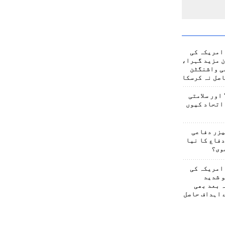
امریکہ کی
 مزید گہرا،
ی واشنگٹن
صل نہ کرسکا
اور سلامتی
اتحاد کیوں
یزر دفاعی
فاع کا نیا
وی؟
امریکہ کی
 شدید
 بعد بھی
 اہداف حاصل