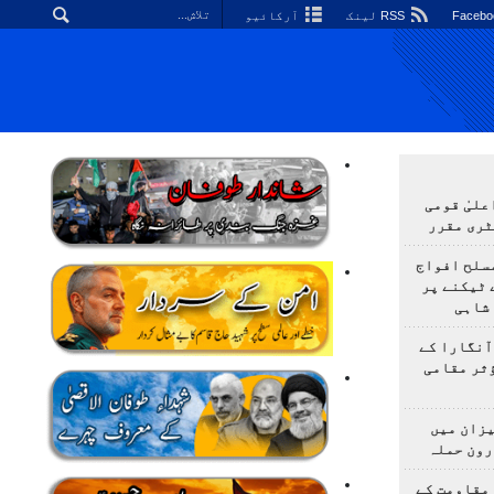
RSS لینک
آرکائیو
علیٰ قومی
ٹری مقرر
سلح افواج
 ٹیکنے پر
شاہی
آنگارا کے
 مؤثر مقامی
یزان میں
رون حملہ
مقاومت کے