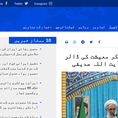
Facebook
Twitter
Instagram
کهيل
تصاوير
ویڈیو
ٹيكنالوجي
اخبار کے عناوین
10 ممتاز خبریں
محسن رضائی ایران کی ا
سلامتی کونسل کے سیکری
کر معیشت کی ڈالر
یت اللہ صدیقی
دشمن ایرانی قوم اور م
کے عزم کے سامنے گھٹنے
مجبور ہوا، جنرل جہان 
ایران، پولٹری وائرس 
خلاف 90 فیصد سے زائد
ویکسین تیار
یمن کا سعودی عرب کے ج
آرامکو ریفائنری پر ڈ
دباؤ کے باوجود ایران 