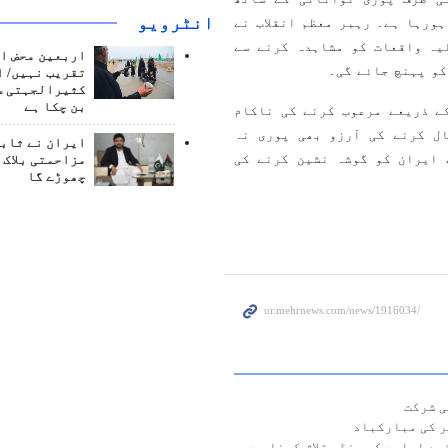
انٹرويو
ورہا ہے۔ رہبر معظم انقلاب نے
ھی لیکن حالیہ واقعات کو مشاہدہ کرنے سے
اربعین محض ا
کو پہنچ جائے گی۔
تقریب نہیں/ ا
کثیرالجہتی س
بن چکا ہے
ے ذریعے مرعوب کرنے کی ناکام
ال کرنے کی آرزو بھی پوری نہ
ایران نے ثابت
 ایران کو گوشہ نشین کرنے کی
مزاحمتی بلاک 
چھوڑے گا
ی شرکت
ر کی مبارکباد
صد اسلحے کی منڈی تلاش کرنا ہے،