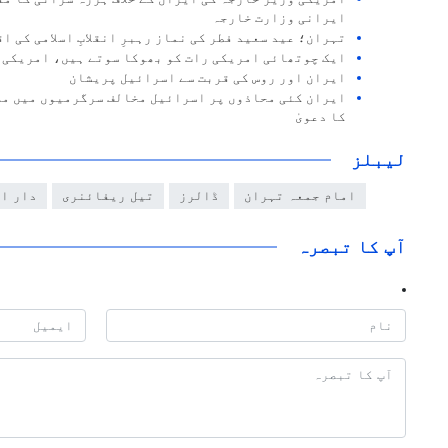
ایرانی وزارت خارجہ
تہران؛ عید سعید فطر کی نماز رہبرِ انقلابِ اسلامی کی ا
ایک چوتھائی امریکی رات کو بھوکا سوتے ہیں، امریکی 
ایران اور روس کی قربت سے اسرائیل پریشان
ایران کئی محاذوں پر اسرائیل مخالف سرگرمیوں میں مص
کا دعویٰ
لیبلز
امام جمعہ تہران
ڈالرز
تیل ریفائنری
دار ا
آپ کا تبصرہ