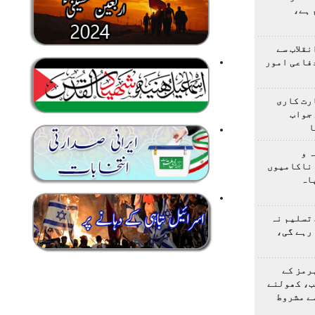
 ہے،
نقلاب سے
دفاعی امور
رت کاری
جواب
ا
 و
 ناکامیوں
اہ
تسلیم نہ
رہے گی،
رمز کے
ب، کھولنے
ے مشروط