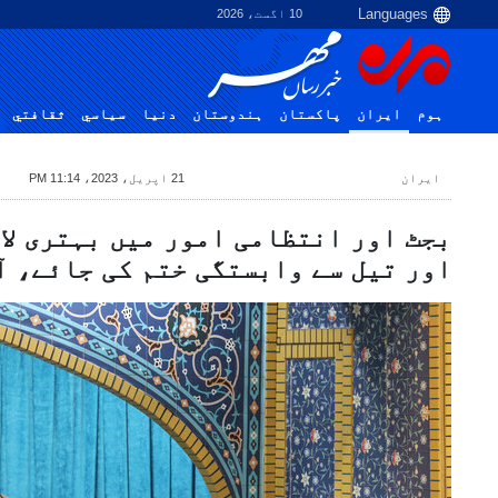
10 اگست، 2026
ہوم
ایران
پاکستان
ہندوستان
دنیا
سياسي
ثقافتي
ایران
21 اپریل، 2023، 11:14 PM
بجٹ اور انتظامی امور میں بہتری لا
اور تیل سے وابستگی ختم کی جائے، آ