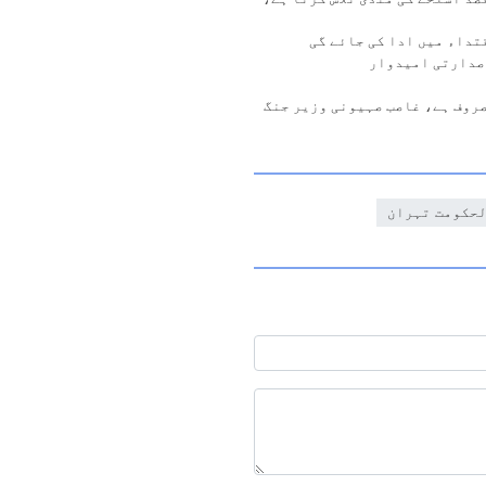
قتداء میں ادا کی جائے گی
صدارتی امیدوار
روف ہے، غاصب صہیونی وزیر جنگ
لحکومت تہران