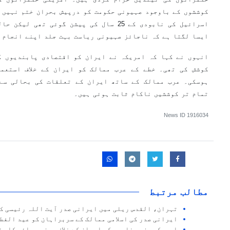
کوششوں کے باوجود صہیونی حکومت کو درپیش بحران ختم نہیں ہ
اسرائیل کی نابودی کے 25 سال کی پیشن گوئی ت
ایسا لگتا ہے کہ ناجائز صہیونی ریاست بہت جلد اپنے انجام 
انہوں نے کہا کہ امریکہ نے ایران کو اقتصادی پابندیوں ک
کوشش کی تھی۔ خطے کے عرب ممالک کو ایران کے خلاف استعم
ہوسکی۔ عرب ممالک کے ساتھ ایران کے تعلقات کی بحالی سے
تمام تر کوششیں ناکام ثابت ہوئی ہیں۔
News ID
1916034
مطالب مرتبط
تہران، القدس ریلی میں ایرانی صدر آیت اللہ رئیسی ک
ایرانی صدر کی اسلامی ممالک کے سربراہان کو عید الفط
امریکی وزیر خارجہ کی ایران کے خلاف ہرزہ سرائی کا مق