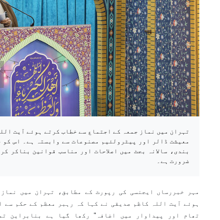
تہران میں نماز جمعہ کے اجتماع سے خطاب کرتے ہوئے آیت اللہ
معیشت ڈالر اور پیٹرولئیم مصنوعات سے وابستہ ہے۔ اس کو خ
بندی، سالانہ بجٹ میں اصلاحات اور مناسب قوانین بناکر کر
ضرورت ہے۔
مہر خبررساں ایجنسی کی رپورٹ کے مطابق، تہران میں نماز 
ہوئے آیت اللہ کاظم صدیقی نے کہا کہ رہبر معظم کے حکم سے ا
تھام اور پیداوار میں اضافہ" رکھا گیا ہے بنابراین تم