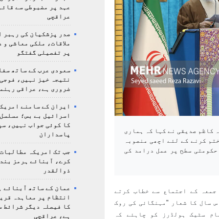
عہد پر مضبوطی سے قائم
عراقچی
صدر پزشکیان کی رہبر ا
ملاقات، ملکی معاشی و 
پر تفصیلی گفتگو
سعودی عرب کے ساتھ سفا
نتیجہ خیز نہیں، فوجی 
ضروری ہے، عراقی رہنم
ایران کے سامنے امریکہ
اسرائیل بے بس؛ مسلسل
کا کوئی جواب نہیں، سپ
 کاظم صدیقی نے کہا کہ ہماری
پاسداران
تم کرنے کے لئے اچھی منصوبہ
 حکومتی سطح پر عمل درامد کی
جب تک امریکہ مطالبات 
کرے، آبنائے ہرمز بند 
ذوالقدر
عمان کے ساتھ آبنائے ہ
جمعہ کے اجتماع سے خطاب کرتے
انتظام پر معاہدہ قری
س سال کا شعار "مہنگائی کی روک
کا فیصلہ دیگر شرائط س
ام سٹیک ہولڈرز کو چاہئے کہ
ہے، عراقچی