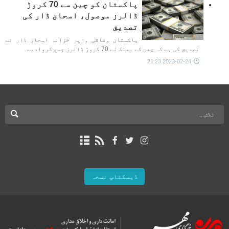
پاکستان کو چین سے 70 کروڑ
ڈالرز موصول، اسحاق ڈار کی
تصدیق
پاکستان وفاقی وزیر خزانہ اسحاق ڈار نے
تصدیق کی ہے کہ چین کے بینک نے 70 کروڑ ڈالرز جمع کروادیے۔
2023-02-24 21:23
ڈیسکٹاپ نسخہ