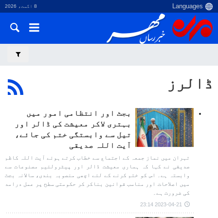
8 اگست، 2026
ڈالرز
بجٹ اور انتظامی امور میں
بہتری لاکر معیشت کی ڈالر اور
تیل سے وابستگی ختم کی جائے،
آیت اللہ صدیقی
تہران میں نماز جمعہ کے اجتماع سے خطاب کرتے ہوئے آیت اللہ کاظم
صدیقی نے کہا کہ ہماری معیشت ڈالر اور پیٹرولئیم مصنوعات سے
وابستہ ہے۔ اس کو ختم کرنے کے لئے اچھی منصوبہ بندی، سالانہ بجٹ
میں اصلاحات اور مناسب قوانین بناکر کر حکومتی سطح پر عمل درامد
کی ضرورت ہے۔
2023-04-21 23:14