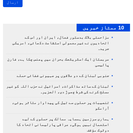
ارسال
10 ممتاز خبریں
مزاحمتی بلاک بدستور فعال، ایران اور اس کے
اتحادیوں نے غیرمعمولی استقامت دکھائی، امریکی
جریدہ
عربستان ایک اسٹریٹجک بحران میں پھنس چکا ہے، فارن
پالیسی
جنوبی لبنان کے دو علاقوں پر صہیونی فضائی حملے
لبنان کے ساتھ مذاکرات، اسرائیل نے حزب اللہ کو غیر
مسلح کرنے کی شرط چھوڑ دی، الجزیرہ
تنصیبات پر حملوں سے تیل کی پیداوار متاثر ہوئی،
آرامکو
ہماری سرزمین ہمسایہ ممالک پر حملوں کے لیے
استعمال نہیں ہوگی، عراقی پارلیمانی اتحاد کا
دوٹوک مؤقف