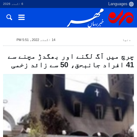
6 اگست، 2026
دنیا
14 اگست، 2022، 5:51 PM
چرچ میں آگ لگنے اور بھگدڑ مچنے سے
41 افراد جانبحق، 50 سے زائد زخمی