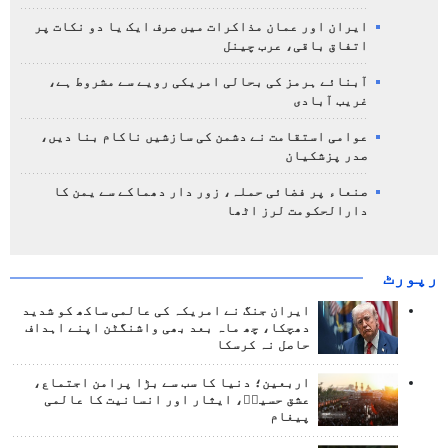
ایران اور عمان مذاکرات میں صرف ایک یا دو نکات پر
اتفاق باقی، عرب چینل
آبنائے ہرمز کی بحالی امریکی رویے سے مشروط ہے،
غریب آبادی
عوامی استقامت نے دشمن کی سازشیں ناکام بنا دیں،
صدر پزشکیان
صنعاء پر فضائی حملہ، زور دار دھماکے سے یمن کا
دارالحکومت لرز اٹھا
رپورٹ
ایران جنگ نے امریکہ کی عالمی ساکھ کو شدید
دھچکا، چھ ماہ بعد بھی واشنگٹن اپنے اہداف
حاصل نہ کرسکا
اربعین؛ دنیا کا سب سے بڑا پرامن اجتماع،
عشق حسینؑ، ایثار اور انسانیت کا عالمی
پیغام