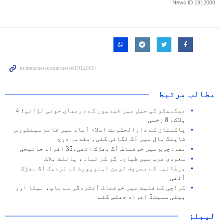
News ID
1912000
مطالب مرتبط
میکسیکو کی جیل میں قیدیوں کے درمیان خونی لڑائی؛ 4
ہلاک، 8 زخمی
پاکستان کے دارالحکومت اسلام آباد میں قائم سینٹورس
شاپنگ مال میں آگ لگائی گئی، مقدمہ درج
مصر: چرچ میں خوفناک آگ بھڑک اٹھی،35 افراد جانبحق
سعودی عرب میں طیارہ گر کر تباہ، پائلٹ ہلاک
برطانیہ کے مصروف ترین ایئرپورٹ کے نزدیک آگ بھڑک
اُٹھی
کراچی کے فلیٹ میں خوفناک آتشزدگی سے باپ، بیٹا اور
بیٹی سمیت5 افراد جھلس گئے
لیبلز