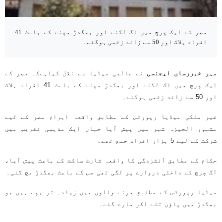
مصر کے ایک چرچ میں آگ لگنے اور بھگدڑ مچنے کے باعث 41
افراد ہلاک اور 50 سے زائد زخمی ہوگئے۔
مہر خبررساں ایجنسی
نے عالمی میڈیا سے نقل کیاہےکہ مصر کے
ایک چرچ میں آگ لگنے اور بھگدڑ مچنے کے باعث 41 افراد ہلاک
اور 50 سے زائد زخمی ہوگئے۔
غیر ملکی میڈیا رپورٹس کے مطابق واقعہ اہرام مصر کے لیے
مشہور الجیزہ شہر میں پیش آیا جہاں ایک مذہبی تقریب میں
شرکت کے لیے 5 ہزار افراد جمع تھے۔
حکام کے مطابق آتشزدگی کا واقعہ شارٹ ساکٹ کے باعث پیش آیا،
آگ چرچ کے داخلی دروازے پر لگی تھی جس کے باعث بھگدڑ مچ گئی۔
میڈیا رپورٹس کے مطابق مرنے والوں میں زیادہ تر بچے ہیں جو
بھگدڑ میں پاؤں تلے آکر مارے گئے۔