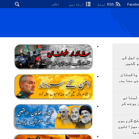
RSS لینک
آرکائیو
 تیل کی
و گئیں
 پاکستان
عی معاہدہ
 لبنانی
 بوجھ کر
لح گروہوں
 میزائلوں
دیا