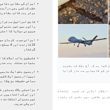
ایران کی مقامی دفاعی
خطے کے کسی بھی درآمدی
برتر ہے، قائم مقام وز
قابض اسرائیل سے فرار 
والوں میں غیر معمولی
صہیونی میڈیا کا اعتر
ایرانی صوبہ کرمان میں
21 کارندے اور
گرفتار
فلسطین عالم اسلام کا 
بنیادی مسئلہ ہے، صدر
ن کیا ہے کہ آج ملک کے مغرب،
نز کو کامیابی سے مار گرایا
اربعین محض ایک مذہبی
نہیں/ اربعین ایک کثی
سماجی حقیقت بن چکا ہے
مزاحمتی بلاک بدستور ف
نقلاب اسلامی کے شعبۂ تعلقات
اور اس کے اتحادیوں نے
ربی علاقوں میں دشمن کے متعدد
غیرمعمولی استقامت د
امریکی جریدہ