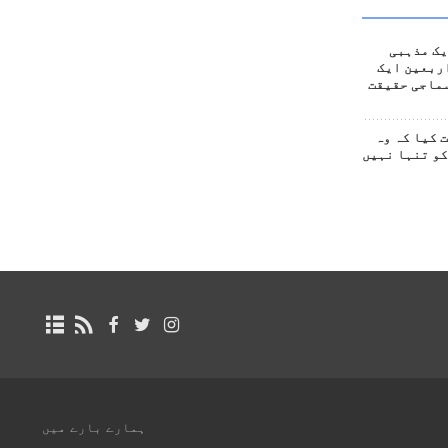
یک مذہبی
ربعین ایک
ماجی حقیقت
 کیا کہ وہ
کو تنہا نہیں
ہمارے بارے میں