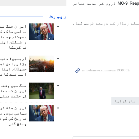
بیان کے مطابق اب تک دو جدید Hermes UAV ڈرون اور ایک MQ‑9 Reaper ڈرون کو جدید فضائی
رپورٹ
ہلے ریڈار کے ذریعے ٹریس کیا،
ایران جنگ نے 
عالمی ساکھ کو
دھچکا، چھ ماہ
واشنگٹن اپنے
نہ کرسکا
اربعین؛ دنیا 
بڑا پرامن اج
حسینؑ، ایثار
انسانیت کا ع
جنگ میں وقفہ 
ایران کے معام
کی حکمت عملی 
مار گرایا
ایران جنگ ٹرم
سیاسی موت، م
تاریخ کی کم ت
پہنچ گئی