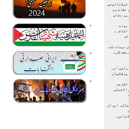
 ٹیکنالوجی
 نظام سے
یر دفاع
ہونے
 اضافہ،
اف
 موساد کے
 4 مسلح دہشت گرد
اولین اور
 پزشکیان
 تقریب
رالجہتی
عال، ایران
کھائی،