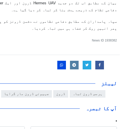
دفاعی نظام کے ذریعے ہدف بنا کر تباہ کر دیا گیا ہے۔
سپاہ پاسداران کے مطابق دفاعی نظاموں نے دشمن ڈرونز کو پ
پھر انہیں روک کر فضاء ہی میں تباہ کردیا۔
News ID
1938382
لیبلز
ہرمس ڈرون تباہ
ڈرون
صہیونی ڈرون مار گرایا
آپ کا تبصرہ