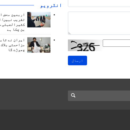
انٹرويو
اربعین محض ا
تقریب نہیں/ ا
کثیرالجہتی س
بن چکا ہے
ایران نے ثابت
مزاحمتی بلاک 
چھوڑے گا
ارسال