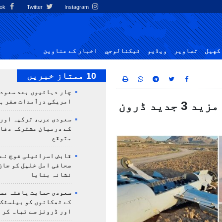
Facebook
Twitter
Instagram
کهيل
تصاوير
ویڈیو
ٹيكنالوجي
اخبار کے عناوین
10 ممتاز خبریں
چار دہائیوں بعد سعودی
امریکی درآمدات صفر ہ
ایران کے مختلف علاقوں میں دشمن کے مزید 3 جدید ڈرون
سعودی عرب، ترکیہ اور
کے درمیان مشترکہ دفا
متوقع
قابض اسرائیلی فوج نے
صحافی امل خلیل کو جان
نشانہ بنایا
سعودی حمایت یافتہ مس
کے ٹھکانوں کو بیلسٹک
اور ڈرونز سے تباہ کر 