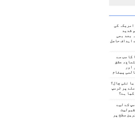
امریکہ کی
 شدید
 بعد بھی
 اہداف حاصل
کا سب سے
تماع، عشق
 اور
المی پیغام
یا نئی چال؟
لے پر ٹرمپ
کیا ہے؟
پ کے لیے
قبولیت
رین سطح پر