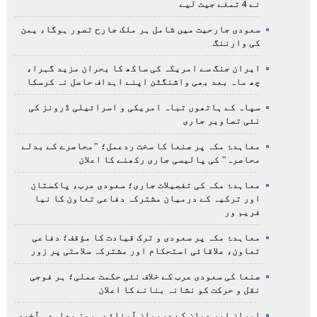
نے 4 تمغے جیت لیے
سعودی جارحیت میں شامل ہر ملک جارح تصور ہوگا، یمن
کی وارننگ
ایران جنگ سے امریکہ کی ساکھ کا بحران مزید گہرا،
چھ ماہ بعد بھی واشنگٹن اپنے اہداف حاصل نہ کرسکا
سپاہ کے ہاتھوں تباہ امریکی و اسرائیلی ڈرونز کی
نئی تصاویر جاری
معاہدۂ مکہ پر صنعا کا سخت ردعمل؛ "محاصرے کے بدلے
محاصرہ" کی پالیسی جاری رکھنے کا اعلان
معاہدۂ مکہ کی تفصیلات جاری؛ سعودی عرب، پاکستان
اور ترکیہ کے درمیان مشترکہ دفاعی تعاون کا نیا
فریم ور
معاہدۂ مکہ پر سعودی و ترک قیادت کا مؤقف؛ دفاعی
تعاون، علاقائی استحکام اور مشترکہ سلامتی پر زور
صنعا کی سعودی عرب کے خلاف نئی حکمت عملی؛ ہر فوجی
نقل و حرکت کو نشانہ بنانے کا اعلان
ایران اور عمان کے درمیان آبنائے ہرمز معاہدہ آخری