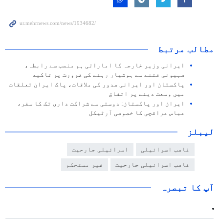
مطالب مرتبط
ایرانی وزیر خارجہ کا اماراتی ہم منصب سے رابطہ،
صہیونی فتنے سے ہوشیار رہنے کی ضرورت پر تاکید
پاکستان اور ایرانی صدور کی ملاقات، پاک ایران تعلقات
میں وسعت دینے پر اتفاق
ایران اور پاکستان: دوستی سے شراکت داری تک کا سفر،
عباس عراقچی کا خصوصی آرٹیکل
لیبلز
غاصب اسرائیلی
اسرائیلی جارحیت
غاصب اسرائیلی جارحیت
غیر مستحکم
آپ کا تبصرہ