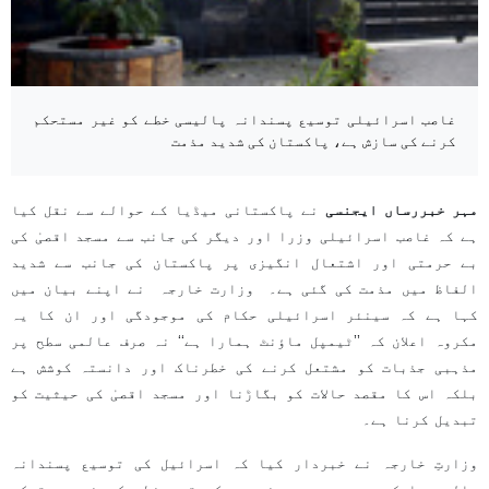
غاصب اسرائیلی توسیع پسندانہ پالیسی خطے کو غیر مستحکم
کرنے کی سازش ہے، پاکستان کی شدید مذمت
مہر خبررساں ایجنسی
نے پاکستانی میڈیا کے حوالے سے نقل کیا
ہے کہ غاصب اسرائیلی وزرا اور دیگر کی جانب سے مسجد اقصیٰ کی
بے حرمتی اور اشتعال انگیزی پر پاکستان کی جانب سے شدید
الفاظ میں مذمت کی گئی ہے۔ وزارت خارجہ نے اپنے بیان میں
کہا ہے کہ سینئر اسرائیلی حکام کی موجودگی اور ان کا یہ
مکروہ اعلان کہ ’’ٹیمپل ماؤنٹ ہمارا ہے‘‘ نہ صرف عالمی سطح پر
مذہبی جذبات کو مشتعل کرنے کی خطرناک اور دانستہ کوشش ہے
بلکہ اس کا مقصد حالات کو بگاڑنا اور مسجد اقصیٰ کی حیثیت کو
تبدیل کرنا ہے۔
وزارتِ خارجہ نے خبردار کیا کہ اسرائیل کی توسیع پسندانہ