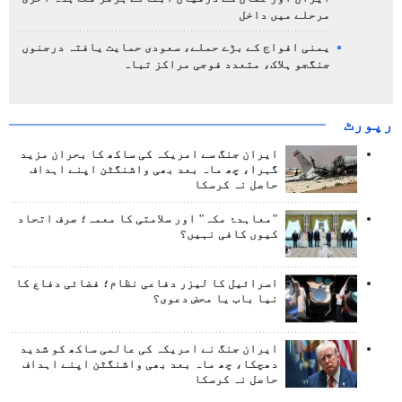
مرحلے میں داخل
یمنی افواج کے بڑے حملے، سعودی حمایت یافتہ درجنوں
جنگجو ہلاک، متعدد فوجی مراکز تباہ
رپورٹ
ایران جنگ سے امریکہ کی ساکھ کا بحران مزید
گہرا، چھ ماہ بعد بھی واشنگٹن اپنے اہداف
حاصل نہ کرسکا
"معاہدۂ مکہ" اور سلامتی کا معمہ؛ صرف اتحاد
کیوں کافی نہیں؟
اسرائیل کا لیزر دفاعی نظام؛ فضائی دفاع کا
نیا باب یا محض دعوی؟
ایران جنگ نے امریکہ کی عالمی ساکھ کو شدید
دھچکا، چھ ماہ بعد بھی واشنگٹن اپنے اہداف
حاصل نہ کرسکا