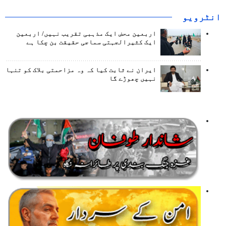
انٹرويو
اربعین محض ایک مذہبی تقریب نہیں/ اربعین
ایک کثیرالجہتی سماجی حقیقت بن چکا ہے
ایران نے ثابت کیا کہ وہ مزاحمتی بلاک کو تنہا
نہیں چھوڑے گا