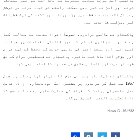
پالیسی ایک سوچے سمجھے منصوبے کے تحت خطے کو غیر مستحکم
کرنے اور امن کے کسی بھی ممکنہ راستے کو تباہ کرنے کی کوشش
ہے۔ ان اقدامات سے خطے میں بڑے پیمانے پر تشدد کی ایک خطرناک
لہر بھڑکنے کا خدشہ ہے۔
پاکستان نے عالمی برادری، خصوصاً اقوامِ متحدہ سے مطالبہ کیا
ہے کہ وہ اسرائیل کو اس کے غیر قانونی اقدامات پر جوابدہ
ٹھہرائیں اور مسجد اقصیٰ کی مذہبی حرمت کے تحفظ کے لیے فوری
اور مؤثر اقدامات کیے جائیں۔ پاکستان نے فلسطینی عوام کے حقِ
خود ارادیت اور انسانی حقوق کی حمایت کا اعادہ بھی کیا۔
پاکستان نے ایک بار پھر اس عزم کا اظہار کیا ہے کہ وہ جون
1967 سے قبل کی سرحدوں پر مشتمل ایک خودمختار، آزاد، قابلِ
عمل فلسطینی ریاست کے قیام کی حمایت جاری رکھے گا، جس کا
دارالحکومت القدس الشریف ہوگا۔
News ID
1934682