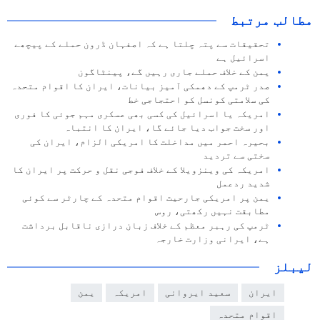
مطالب مرتبط
تحقیقات سے پتہ چلتا ہے کہ اصفہان ڈرون حملے کے پیچھے
اسرائیل ہے
یمن کے خلاف حملے جاری رہیں گے، پینٹاگون
صدر ٹرمپ کے دھمکی آمیز بیانات، ایران کا اقوام متحدہ
کی سلامتی کونسل کو احتجاجی خط
امریکہ یا اسرائیل کی کسی بھی عسکری مہم جوئی کا فوری
اور سخت جواب دیا جائے گا، ایران کا انتباہ
بحیرہ احمر میں مداخلت کا امریکی الزام، ایران کی
سختی سے تردید
امریکہ کی وینزویلا کے خلاف فوجی نقل و حرکت پر ایران کا
شدید ردعمل
یمن پر امریکی جارحیت اقوام متحدہ کے چارٹر سے کوئی
مطابقت نہیں رکھتی، روس
ٹرمپ کی رہبر معظم کے خلاف زبان درازی ناقابل برداشت
ہے، ایرانی وزارت خارجہ
لیبلز
ایران
سعید ایروانی
امریکہ
یمن
اقوام متحدہ