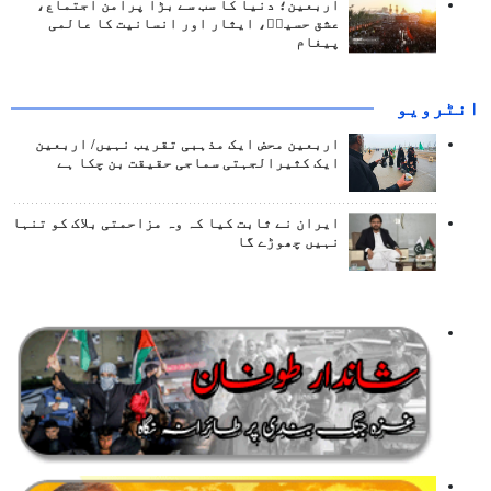
اربعین؛ دنیا کا سب سے بڑا پرامن اجتماع،
عشق حسینؑ، ایثار اور انسانیت کا عالمی
پیغام
انٹرويو
اربعین محض ایک مذہبی تقریب نہیں/ اربعین
ایک کثیرالجہتی سماجی حقیقت بن چکا ہے
ایران نے ثابت کیا کہ وہ مزاحمتی بلاک کو تنہا
نہیں چھوڑے گا