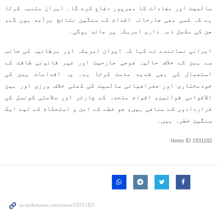
سالمیت اور مفادات کا بھرپور دفاع کرے گا۔ ایران متنبہ کرتا
ہے کہ کسی بھی جارحانہ اقدام کے سنگین نتائج برآمد ہوں گے،
جن کی مکمل ذمہ داری امریکہ پر عائد ہوگی۔
ایرانی نمائندے نے کہا کہ ایران امریکہ اور برطانیہ کی جانب
سے یمن کے خلاف حالیہ فوجی جارحیت اور غیر قانونی طاقت کے
استعمال کی بھی شدید مذمت کرتا ہے۔ یہ اقدامات یمن کی
خودمختاری اور جغرافیائی سالمیت کی کھلی خلاف ورزی اور بین
الاقوامی قوانین، اقوام متحدہ کے چارٹر اور سلامتی کونسل کی
قراردادوں کے منافی ہیں، جو خطے کے امن و استحکام کے لیے ایک
سنگین خطرہ ہیں۔
News ID
1931182