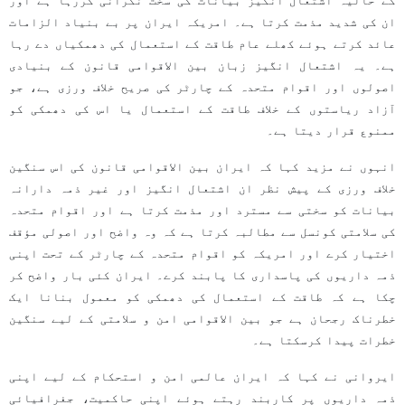
کے حالیہ اشتعال انگیز بیانات کی سخت نگرانی کررہا ہے اور
ان کی شدید مذمت کرتا ہے۔ امریکہ ایران پر بے بنیاد الزامات
عائد کرتے ہوئے کھلے عام طاقت کے استعمال کی دھمکیاں دے رہا
ہے۔ یہ اشتعال انگیز زبان بین الاقوامی قانون کے بنیادی
اصولوں اور اقوام متحدہ کے چارٹر کی صریح خلاف ورزی ہے، جو
آزاد ریاستوں کے خلاف طاقت کے استعمال یا اس کی دھمکی کو
ممنوع قرار دیتا ہے۔
انہوں نے مزید کہا کہ ایران بین الاقوامی قانون کی اس سنگین
خلاف ورزی کے پیش نظر ان اشتعال انگیز اور غیر ذمہ دارانہ
بیانات کو سختی سے مسترد اور مذمت کرتا ہے اور اقوام متحدہ
کی سلامتی کونسل سے مطالبہ کرتا ہے کہ وہ واضح اور اصولی مؤقف
اختیار کرے اور امریکہ کو اقوام متحدہ کے چارٹر کے تحت اپنی
ذمہ داریوں کی پاسداری کا پابند کرے۔ ایران کئی بار واضح کر
چکا ہے کہ طاقت کے استعمال کی دھمکی کو معمول بنانا ایک
خطرناک رجحان ہے جو بین الاقوامی امن و سلامتی کے لیے سنگین
خطرات پیدا کرسکتا ہے۔
ایروانی نے کہا کہ ایران عالمی امن و استحکام کے لیے اپنی
ذمہ داریوں پر کاربند رہتے ہوئے اپنی حاکمیت، جغرافیائی