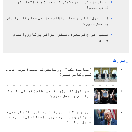
"معاہدۂ مکہ" اور سلامتی کا معمہ؛ صرف اتحاد کیوں
کافی نہیں؟
اسرائیل کا لیزر دفاعی نظام؛ فضائی دفاع کا نیا باب
یا محض دعوی؟
یمنی افواج کی سعودی عسکری مراکز پر کارروائیاں
جاری
رپورٹ
"معاہدۂ مکہ" اور سلامتی کا معمہ؛ صرف اتحاد
کیوں کافی نہیں؟
اسرائیل کا لیزر دفاعی نظام؛ فضائی دفاع کا
نیا باب یا محض دعوی؟
ایران جنگ نے امریکہ کی عالمی ساکھ کو شدید
دھچکا، چھ ماہ بعد بھی واشنگٹن اپنے اہداف
حاصل نہ کرسکا