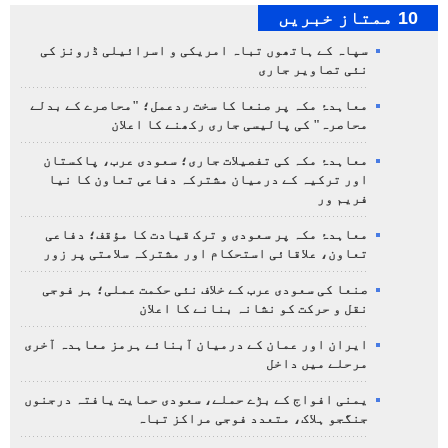
10 ممتاز خبریں
سپاہ کے ہاتھوں تباہ امریکی و اسرائیلی ڈرونز کی
نئی تصاویر جاری
معاہدۂ مکہ پر صنعا کا سخت ردعمل؛ "محاصرے کے بدلے
محاصرہ" کی پالیسی جاری رکھنے کا اعلان
معاہدۂ مکہ کی تفصیلات جاری؛ سعودی عرب، پاکستان
اور ترکیہ کے درمیان مشترکہ دفاعی تعاون کا نیا
فریم ور
معاہدۂ مکہ پر سعودی و ترک قیادت کا مؤقف؛ دفاعی
تعاون، علاقائی استحکام اور مشترکہ سلامتی پر زور
صنعا کی سعودی عرب کے خلاف نئی حکمت عملی؛ ہر فوجی
نقل و حرکت کو نشانہ بنانے کا اعلان
ایران اور عمان کے درمیان آبنائے ہرمز معاہدہ آخری
مرحلے میں داخل
یمنی افواج کے بڑے حملے، سعودی حمایت یافتہ درجنوں
جنگجو ہلاک، متعدد فوجی مراکز تباہ