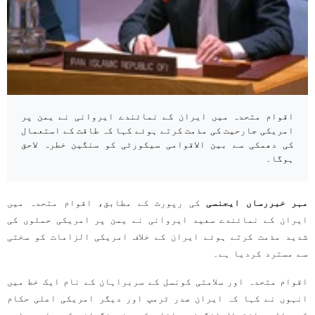
اقوام متحدہ میں ایران کے نمائندے ایروانی نے یمن پر
امریکی جارحیت کی مذمت کرتے ہوئے کہا کہ طاقت کے استعمال
کی دھمکی سے بین الاقوامی سیکورٹی کو سنگین خطرہ لاحق
ہوگا۔
مہر خبررساں ایجنسی
کی رپورٹ کے مطابق، اقوام متحدہ میں
ایران کے نمائندے سعید ایروانی نے یمن پر امریکی حملوں کی
شدید مذمت کرتے ہوئے ایران کے خلاف امریکی الزامات کو سختی
سے مسترد کردیا ہے۔
اقوام متحدہ اور سلامتی کونسل کے سربراہان کے نام ایک خط میں
انہوں نے کہا کہ ایران صدر ٹرمپ اور دیگر امریکی اعلی حکام