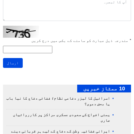
*
مندرجہ ذیل عبارت کو سامنے کے بکس میں درج کریں
ارسال
10 ممتاز خبریں
اسرائیل کا لیزر دفاعی نظام؛ فضائی دفاع کا نیا باب
یا محض دعوی؟
یمنی افواج کی سعودی عسکری مراکز پر کارروائیاں
جاری
ایرانی فضائیہ وطن کے دفاع کے لیے ہر قربانی دینے