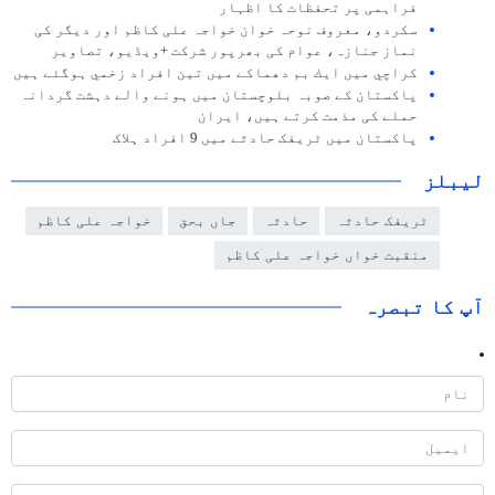
فراہمی پر تحفظات کا اظہار
سکردو، معروف نوحہ خوان خواجہ علی کاظم اور دیگر کی
نماز جنازہ، عوام کی بھرپور شرکت +ویڈیو، تصاویر
كراچي ميں ايك بم دھماكے ميں تين افراد زخمي ہوگئے ہيں
پاکستان کے صوبہ بلوچستان میں ہونے والے دہشت گردانہ
حملے کی مذمت کرتے ہیں، ایران
پاکستان میں ٹریفک حادثے میں 9 افراد ہلاک
لیبلز
ٹریفک حادثہ
حادثہ
جاں بحق
خواجہ علی کاظم
منقبت خواں خواجہ علی کاظم
آپ کا تبصرہ