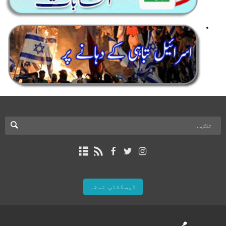
ڈیسکٹاپ نسخہ