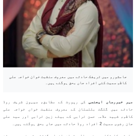
جامشورو میں ٹریفک حادثے میں معروف منقبت خوان خواجہ علی
کاظم سمیت کئی افراد جاں بحق ہوگئے ہیں۔
مہر خبررساں ایجنسی
کی رپورٹ کے مطابق، سیہون شریف روڈ
حادثے میں گلگت بلتستان کے معروف منقبت خواں خواجہ علی
کاظم، شہید علامہ حسن ترابی کے بیٹے زین ترابی اور سید علی
جان رضوی سمیت 2 افراد روڈ حادثے میں جاں بحق ہوگئے ہیں۔
حادثے کا شکار ہونے والے تمام افراد گزشتہ شب خیرپور جشن