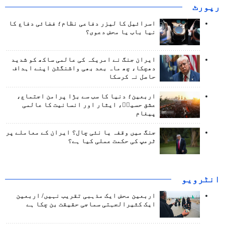
رپورٹ
اسرائیل کا لیزر دفاعی نظام؛ فضائی دفاع کا
نیا باب یا محض دعوی؟
ایران جنگ نے امریکہ کی عالمی ساکھ کو شدید
دھچکا، چھ ماہ بعد بھی واشنگٹن اپنے اہداف
حاصل نہ کرسکا
اربعین؛ دنیا کا سب سے بڑا پرامن اجتماع،
عشق حسینؑ، ایثار اور انسانیت کا عالمی
پیغام
جنگ میں وقفہ یا نئی چال؟ ایران کے معاملے پر
ٹرمپ کی حکمت عملی کیا ہے؟
انٹرويو
اربعین محض ایک مذہبی تقریب نہیں/ اربعین
ایک کثیرالجہتی سماجی حقیقت بن چکا ہے