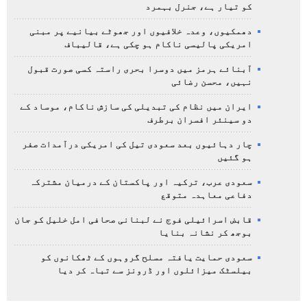
کو تیار ہے، جنرل بہمرد
دھمکیوں، وعدہ خلافیوں اور جھوٹے بیانیے پر مبنی
امریکی پالیسی ناکام ہو چکی ہے، قالیباف
آبنائے ہرمز میں دوسرا بحری راستہ کسی صورت قبول
نہیں، محسن رضائی
ایران میں نظام کی تبدیلی کی سازش ناکام، موساد کے
دو سینئر افسران برطرف
چار دہائیوں بعد سعودی تیل کی امریکی درآمدات صفر
ہو گئیں
سعودی عرب، ترکیہ اور پاکستان کے درمیان مشترکہ
دفاعی معاہدہ متوقع
قابض اسرائیلی فوج نے لبنانی صحافی امل خلیل کو جان
بوجھ کر نشانہ بنایا
سعودی حمایت یافتہ مسلح گروہوں کے ٹھکانوں کو
بیلسٹک میزائلوں اور ڈرونز سے تباہ کر دیا