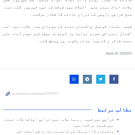
ولادت امام مہدی علیہ السلام میں شرکت کے لیے خیرپور گئے تھے۔
صبح کراچی واپسی کے دوران حادثے کا شکار ہوگئے۔
شیعہ علماء کونسل پاکستان سندھ کے صوبائی صدر علامہ سید اسد
اقبال زیدی کی فوری ہدایت پر ڈویژنل سیکرٹری حیدرآباد علی
محمد شاکر و کابینہ جائے وقوعہ پر پہنچ گئے۔
News ID
1930337
مطالب مرتبط
كراچي ميں شيعہ رہنما علامہ حسن ترابي ايك قاتلانہ حملے
ميں شہيد ہو گئے ہيں
پاکستان کا امریکا کی جانب سے بھارت کو اسلحہ کی