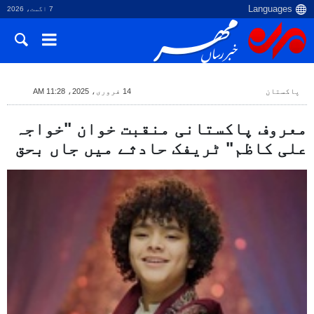
7 اگست، 2026
پاکستان
14 فروری، 2025، 11:28 AM
معروف پاکستانی منقبت خوان "خواجہ
علی کاظم" ٹریفک حادثے میں جاں بحق