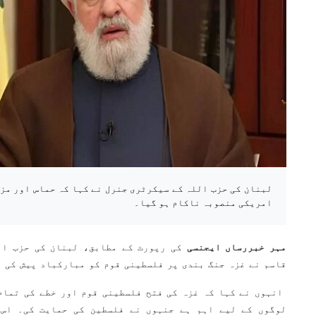
لبنان کی حزب اللہ کے سیکرٹری جنرل نے کہا کہ حماس اور مز
امریکی منصوبہ ناکام ہو گیا۔
مہر خبررساں ایجنسی
کی رپورٹ کے مطابق، لبنان کی حزب ال
قاسم نے غزہ جنگ بندی پر فلسطینی قوم کو مبارکباد پیش کی ہ
انہوں نے کہا کہ غزہ کی فتح فلسطینی قوم اور خطے کی تمام
لوگوں کے لیے اہم ہے جنہوں نے فلسطین کی حمایت کی۔ اس 