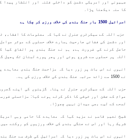
صہیونی اور امریکی دشمن کو داخلی فتنہ اور انتشار پیدا ک
کا منہ دیکھنا پڑا۔
اسرائیل 1500 بار جنگ بندی کی خلاف ورزی کر چکا ہے
حزب اللہ کے سیکرٹری جنرل نے کہا کہ معلومات کا افشاء، ٹ
اور دشمن کی فضائی جارحیت ہمارے خلاف حملوں کے موثر عوامل 
حاصل کرنے کی ضرورت ہے، ہم نے جنگ بندی پر اتفاق کیا ک
اللہ پر حملوں سے شروع ہوئی اور پھر پورے لبنان تک پھیل گئ
انہوں نے اس بات پر زور دیا کہ مزاحمت جنگ بندی معاہدے پ
نے 1500 سے زائد مرتبہ جنگ بندی کی خلاف ورزی کی ہے۔
حزب اللہ کے سیکرٹری جنرل نے پناہ گزینوں کی اپنے گھروں
عوام کے جشن اور خوشی کا ذکر کرتے ہوئے کہا: مزاحمتی فورسز
لمحے کے لیے بھی میدان نہیں چھوڑا۔
شیخ نعیم قاسم نے مزید کہا کہ معاہدے کا حامی وہی امریکہ
شریک رہا اور اس نے جنگی بندی کی خلاف ورزیوں کو روکنے میں
انہوں نے اس بات پر زور دیا کہ اسرائیل کی طرف سے جنگ بندی