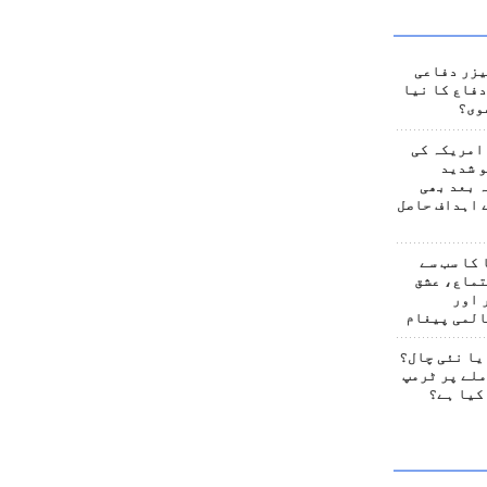
یزر دفاعی
فاع کا نیا
وی؟
امریکہ کی
 شدید
 بعد بھی
 اہداف حاصل
کا سب سے
تماع، عشق
 اور
المی پیغام
یا نئی چال؟
لے پر ٹرمپ
کیا ہے؟