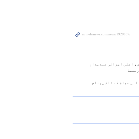
ں، اعلی ایرانی عہدیدار
رہنما
انی عوام کے نام پیغام