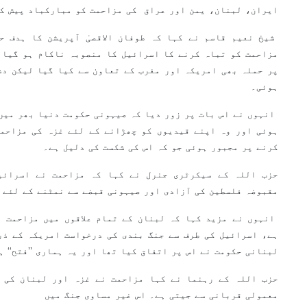
ایران، لبنان، یمن اور عراق کی مزاحمت کو مبارکباد پیش ک
شیخ نعیم قاسم نے کہا کہ طوفان الاقصیٰ آپریشن کا ہدف ح
مزاحمت کو تباہ کرنے کا اسرائیل کا منصوبہ ناکام ہو گیا 
پر حملہ بھی امریکہ اور مغرب کے تعاون سے کیا گیا لیکن دش
ہوئی۔
انہوں نے اس بات پر زور دیا کہ صیہونی حکومت دنیا بھر میں 
ہوئی اور وہ اپنے قیدیوں کو چھڑانے کے لئے غزہ کی مزاحمت
کرنے پر مجبور ہوئی جو کہ اس کی شکست کی دلیل ہے۔
حزب اللہ کے سیکرٹری جنرل نے کہا کہ مزاحمت نے اسرائی
مقبوضہ فلسطین کی آزادی اور صیہونی قبضے سے نمٹنے کے لئے 
انہوں نے مزید کہا کہ لبنان کے تمام علاقوں میں مزاحمت غ
ہے، اسرائیل کی طرف سے جنگ بندی کی درخواست امریکہ کے ذر
لبنانی حکومت نے اس پر اتفاق کیا تھا اور یہ ہماری ’’فتح‘‘ 
حزب اللہ کے رہنما نے کہا مزاحمت نے غزہ اور لبنان کی 
معمولی قربانی سے جیتی ہے۔ اس غیر مساوی جنگ میں