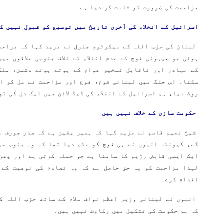
مزاحمت کی ضرورت کو ثابت کر دیا ہے۔
اسرائیل کے انخلاء کی آخری تاریخ میں توسیع کو قبول نہیں ک
لبنان کی حزب اللہ کے سیکرٹری جنرل نے مزید کہا کہ مزاحم
ہوئی جو صیہونی فوج کے عدم انخلاء کے خلاف جنوبی علاقوں می
کے بہادر اور ناقابل تسخیر عوام کے ہوتے ہوئے دشمن، ملک
سکتا۔ اس جنگ میں لبنانی قوم، فوج اور مزاحمت نے مل کر ا
روک دیا، ہم اسرائیل کے انخلاء کی ڈیڈ لائن میں ایک دن کی ت
حکومت سازی کے خلاف نہیں ہیں
شیخ نعیم قاسم نے مزید کہا کہ ہمیں یقین ہے کہ صدر جوزف ع
گے، کیونکہ انہوں نے ہی فوج کو حکم دیا تھا کہ وہ جنوب می
ایک ایسی قابض رژیم کا سامنا ہے جو حملہ کرتی ہے اور پھر
لہذا مزاحمت کو یہ حق حاصل ہے کہ وہ تصادم کی نوعیت کے 
اقدام کرے۔
انہوں نے لبنانی وزیر اعظم نواف سلام کے ساتھ حزب اللہ ک
کہ ہم حکومت کی تشکیل میں رکاوٹ نہیں ہیں۔