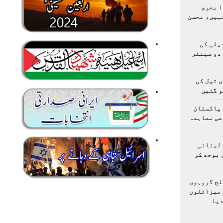
ا بحری
ہیں، محسن
یلی کی
دو سینئر
 تیل کی
و گئیں
 پاکستان
عی معاہدہ
 لبنانی
 بوجھ کر
لح گروہوں
 میزائلوں
دیا