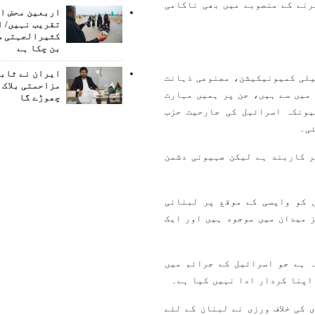
رنے کے منصوبے میں بھی ناکامی
اربعین محض ا
تقریب نہیں/ ا
کثیرالجہتی س
بن چکا ہے
ایران نے ثابت
یلی کمیونیکیشن، مصنوعی ذہانت
مزاحمتی بلاک 
میں سے ہیں، جن پر ہمیں مہارت
چھوڑے گا
یونکہ اسرائیل کی جارحیت حزب
ی۔
ر کاربند ہے لیکن صہیونی دشمن
 کو واپسی کے موقع پر لبنانی
 میدان میں موجود ہیں اور ایک
 ہے جو اسرائیل کے جرائم میں
 اپنا کردار ادا نہیں کیا ہے۔
 کی خلاف ورزی نے لبنان کے لئے