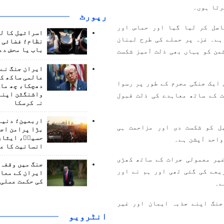
رتا ہوں۔
رپورٹ
اصل کر لیا گیا اور حماس اور
اسرائیل کا ل
ہے۔ غزہ پر حملے کی طرح لبنان
نظام؛ فضائی د
باب یا محض دع
من کو یہاں بھی ذلت آمیز شکست
ایران جنگ نے 
عالمی ساکھ کو
ایک جنگی مجرم کے طور پر رسوا
دھچکا، چھ ماہ
واشنگٹن اپنے
 کے ساتھ معاہدے کی ذلت قبول
نہ کرسکا
اربعین؛ دنیا 
ل کو شکست دی اور مزاحمت ہی
بڑا پرامن اج
حسینؑ، ایثار
واحد آپشن ہے۔
انسانیت کا ع
یر معمولی جرات کے ساتھ کھڑی
جنگ میں وقفہ 
یعے کی گئی تھی اور ہم نے اور
ایران کے معام
کی حکمت عملی 
ہے۔
جنگ اپنے جذبہ ایمان اور غیر
انٹرويو