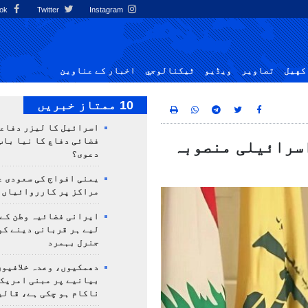
Facebook
Twitter
Instagram
کهيل
تصاوير
ویڈیو
ٹيكنالوجي
اخبار کے عناوین
10 ممتاز خبریں
اسرائیل کا لیزر دفاع
فضائی دفاع کا نیا باب
اسرائیلی منصوبہ
دعوی؟
یمنی افواج کی سعودی ع
مراکز پر کارروائیاں 
ایرانی فضائیہ وطن کے 
لیے ہر قربانی دینے کو
جنرل بہمرد
دھمکیوں، وعدہ خلافیوں
بیانیے پر مبنی امریک
ناکام ہو چکی ہے، قالی