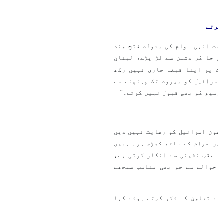
رتے
ت انہی عوام کی بدولت فتح مند
ں جا کر دشمن سے لڑ پڑے، لبنان
 پر اپنا قبضہ جاری نہیں رکھ
سرائیل کو بیروت تک پہنچنے سے
وسیع کو بھی قبول نہیں کرتے۔"
ون اسرائیل کو رعایت نہیں دیں
ں عوام کے ساتھ کھڑی ہو۔ ہمیں
 عقب نشینی سے انکار کرتی ہے،
حوالے سے جو بھی مناسب سمجھے
ے تعاون کا ذکر کرتے ہوئے کہا