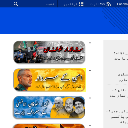
RSS لینک
آرکائیو
ی نظام؛
 یا محض
سکری
جاری
دفاع کے
 تیار ہے،
 اور جھوٹے
ی پالیسی
باف