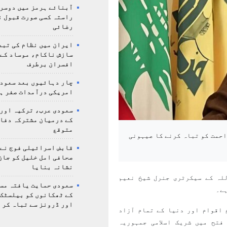
آبنائے ہرمز میں دوسر
راستہ کسی صورت قبول ن
رضائی
ایران میں نظام کی تبد
سازش ناکام، موساد کے 
افسران برطرف
چار دہائیوں بعد سعودی
امریکی درآمدات صفر ہ
سعودی عرب، ترکیہ اور
کے درمیان مشترکہ دفا
متوقع
احمت کو تباہ کرنے کا صیہونی
قابض اسرائیلی فوج نے
صحافی امل خلیل کو جان
نشانہ بنایا
لہ کے سیکرٹری جنرل شیخ نعیم
سعودی حمایت یافتہ مس
ے۔
کے ٹھکانوں کو بیلسٹک
اور ڈرونز سے تباہ کر 
 اقوام اور دنیا کے تمام آزاد
فتح میں شریک اسلامی جمہوریہ