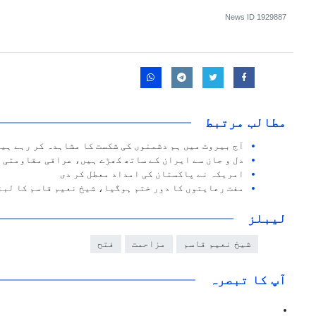
News ID
1929887
مطالب مرتبط
آج بیروت میں ہم دشمنوں کی شکست کا مشاہدہ کر رہے ہی
دل و جان سے ایران کے ساتھ کھڑے ہیں، عراقی مقاومتی 
امریکہ نے پاکستان کی امداد معطل کر دی
مفت رعایتوں کا دور ختم ہوگیا، شیخ نعیم قاسم کا لبن
لیبلز
شیخ نعیم قاسم
مزاحمت
فتح
آپ کا تبصرہ