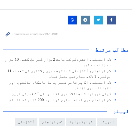
مطالب مرتبط
لاس اینجلس، آتشزدگی کے باعث 2ہزار گھر جل گئے، 10 ہزار
سے زائد بے گھر
لاس اینجلس، آتشزدگی کے نتیجے میں ہلاکتوں کی تعداد 11
ہوگئی، 1 لاکھ عمارتیں مکمل تباہ
لاس اینجلس، آگ پر قابو نہیں پایا جاسکا، ہلاکتوں اور
نقصانات میں اضافہ
کیلی فورنیا کے جنگلات میں لگنے والی آگ قدرتی نہیں
لاس اینجلس میں اسلحہ واپس کرنے پر 200 ڈالر تک انعام
لیبلز
امریکہ
کیلیفورنیا
لاس اینجلس
آتشزدگی