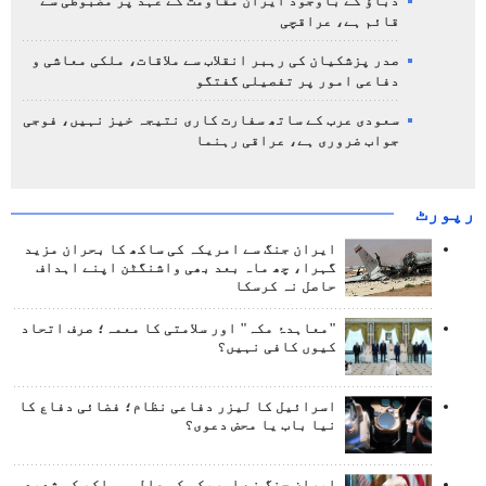
دباؤ کے باوجود ایران مقاومت کے عہد پر مضبوطی سے
قائم ہے، عراقچی
صدر پزشکیان کی رہبر انقلاب سے ملاقات، ملکی معاشی و
دفاعی امور پر تفصیلی گفتگو
سعودی عرب کے ساتھ سفارت کاری نتیجہ خیز نہیں، فوجی
جواب ضروری ہے، عراقی رہنما
رپورٹ
ایران جنگ سے امریکہ کی ساکھ کا بحران مزید
گہرا، چھ ماہ بعد بھی واشنگٹن اپنے اہداف
حاصل نہ کرسکا
"معاہدۂ مکہ" اور سلامتی کا معمہ؛ صرف اتحاد
کیوں کافی نہیں؟
اسرائیل کا لیزر دفاعی نظام؛ فضائی دفاع کا
نیا باب یا محض دعوی؟
ایران جنگ نے امریکہ کی عالمی ساکھ کو شدید