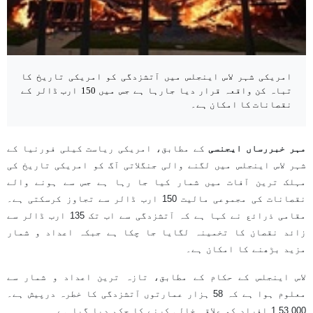
امریکی شہر لاس اینجلس میں آتشزدگی کو امریکی تاریخ کا
تباہ کن واقعہ قرار دیا جارہا ہے جس میں 150 ارب ڈالر کے
نقصانات کا امکان ہے۔
مہر خبررساں ایجنسی
کے مطابق، امریکی ریاست کیلی فورنیا کے
شہر لاس اینجلس میں لگنے والی جنگلاتی آگ کو امریکی تاریخ کی
مہلک ترین آفات میں شمار کیا جا رہا ہے جس سے ہونے والے
نقصانات کی مجموعی مالیت 150 ارب ڈالر سے تجاوز کرسکتی ہے۔
مقامی ذرائع نے کہا ہے کہ آتشزدگی سے اب تک 135 ارب ڈالر سے
زائد نقصان کا تخمینہ لگایا جا چکا ہے جبکہ اعداد و شمار
مزید بڑھنے کا امکان ہے۔
لاس اینجلس کے حکام کے مطابق، تازہ ترین اعداد و شمار سے
معلوم ہوا ہے کہ 58 ہزار عمارتوں آتشزدگی کا خطرہ درپیش ہے۔
1,53,000 افراد کو علاقہ خالی کرنے کا حکم دیا گیا ہے۔