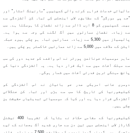
مالیاتی خدمات فراہم کرنے والی کمپنیوں "مارنینگ اسٹار" اور
"جے پی مورگن" کے مطابق، لاس اینجلس کی تباہ کن آتشزدگی سے
بیمہ کمپنیوں کو 8 ارب ڈالر سے زائد نقصان کا ہوسکتا ہے۔ سب
سے زیادہ نقصان عمارتوں میں آگ لگنے کی وجہ سے ہوا ہے۔
پالیسیڈز میں 5,300 سے زیادہ عمارتیں تباہ ہو چکی ہیں، جبکہ
ایٹن کے علاقے میں 5,000 سے زائد عمارتیں خاکستر ہو چکی ہیں۔
ماہر موسمیات جوناتھن پورٹر نے اس واقعے کو جدید دور کی سب
سے مہلک آفات میں سے ایک قرار دیا ہے۔ یہ آتشزدگی دنیا کی
پانچ مہنگی ترین قدرتی آفات میں شمار ہوگی۔
دوسری جانب امریکی صدر جو بائیڈن نے اس آتشزدگی کو
کیلیفورنیا کی تاریخ کا سب سے بڑی اور تباہ کن جنگلاتی
آتشزدگی قرار دیا ہے اور کہا کہ موسمیاتی تبدیلیاں حقیقت بن
چکی ہیں۔
کیلیفورنیا کے مقامی حکام نے بتایا کہ تقریبا 400 نیشنل
گارڈز لاس اینجلس میں تین دن سے جاری شدید آگ بجھانے کے لیے
متحرک ہیں۔ گورنر گیون نیوسم کے مطابق، 7,500 سے زیادہ فائر