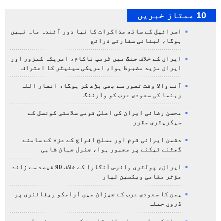
10 ممتاز خبریں
اسرائیل کے ساتھ مذاکرات کا نیا دور آئندہ ماہ نہیں
ہوگا، لبنانی سفارتی ذرائع
ایران کے خلاف جنگ میں ٹرمپ ناکام، امریکہ کمزور اور
ایران مزید مضبوط ہوا، امریکی سینیٹر کا اعتراف
آنے والا وقت تصور سے بھی بڑھ کر ہوگا، انصار اللہ
رہنما کی سعودی عرب کو وارننگ
محسن رضائی ایران کی اعلیٰ قومی سلامتی کونسل کے
سیکریٹری مقرر
دشمن ایرانی قوم اور مسلح افواج کے عزم کے سامنے
گھٹنے ٹیکنے پر مجبور ہوا، جنرل جہان شاہی
ایران، پولٹری وائرس آنگارا کے خلاف 90 فیصد سے زائد
مؤثر مقامی ویکسین تیار
یمن کا سعودی عرب کے جیزان میں آرامکو ریفائنری پر
ڈرون حملہ