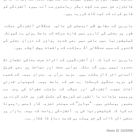
فائٹرز، جن میں سے کچھ دیگر ریاستوں سے آئے ہیں، آتشزدگی کو
قابو کرنے کے لیے کام کررہے ہیں۔
ماہرین کے مطابق لاس اینجلس کی حالیہ جنگلاتی آتشزدگی ممکنہ
طور پر بجلی کی تاروں میں شارٹ سرکٹ کے باعث ہوئی ہے کیونکہ
کیلیفورنیا میں ماضی میں بھی شدید ہواؤں کے دوران بجلی کی
لائنوں کے سبب جنگلاتی آگ بھڑکنے کے واقعات پیش آچکے ہیں۔
ماہرین نے کہا کہ ان آتشزدگیوں کے اثرات صرف معاشی نقصان تک
محدود نہیں ہوں گے بلکہ عوامی صحت اور سیاحت پر بھی طویل
المدتی اثر ڈال سکتے ہیں۔ مزید برآں یہ بحران بیمہ کے شعبے
کو مزید سنگین کرسکتا ہے جس کے باعث بیمہ کمپنیاں قدرتی
آفات جیسے آتشزدگی اور سیلاب کے بڑھتے خطرات کی وجہ سے
پریمیم بڑھانے یا انشورنس کوریج کو مکمل طور پر ختم کرنے پر
مجبور ہوسکتی ہیں۔ "موڈیز" کے سینئر تجزیہ کار ڈینس راپمونڈ
نے کہا کہ کیلیفورنیا کی یہ آتشزدگی ریاست کے بیمہ بازار پر
منفی اثر ڈالے گی جو پہلے ہی شدید دباؤ کا شکار ہے۔
News ID
1929490