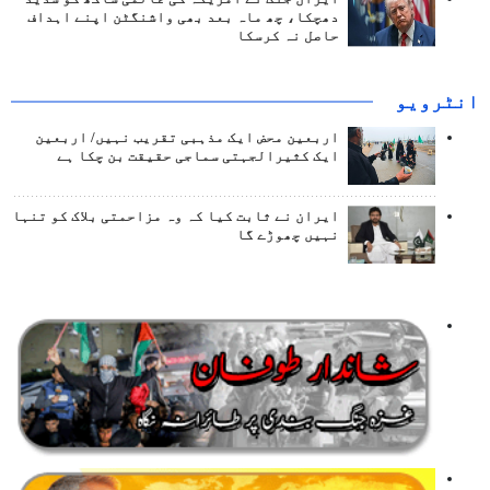
دھچکا، چھ ماہ بعد بھی واشنگٹن اپنے اہداف
حاصل نہ کرسکا
انٹرويو
اربعین محض ایک مذہبی تقریب نہیں/ اربعین
ایک کثیرالجہتی سماجی حقیقت بن چکا ہے
ایران نے ثابت کیا کہ وہ مزاحمتی بلاک کو تنہا
نہیں چھوڑے گا