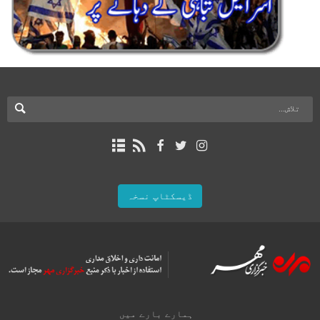
ڈیسکٹاپ نسخہ
ہمارے بارے میں