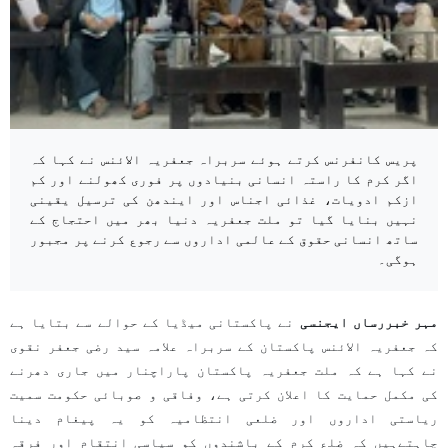
پریس کانفرنس کرتے ہوئے سربراہ جعفریہ الائنس نے کہا کہ
اگر کرم کا راستہ انسانی بنیادوں پر فوری کھولنے اور کم
ازکم ادویات، غذائی اجناس اور ایندھن کی ترسیل یقینی
نہیں بنایا گیا تو ملت جعفریہ دنیا بھر میں احتجاج کے
ساتھ انسانی حقوق کے عالمی اداروں سے رجوع کرنے پر مجبور
ہوگی۔
مہر خبررساں ایجنسی
نے پاکستانی میڈیا کے حوالے سے بتایا ہے
کہ جعفریہ الائنس پاکستان کے سربراہ علامہ سید رضی جعفر نقوی
نے کہا ہے کہ ملت جعفریہ پاکستان پاراچنار میں جاری دھرنے
کی مکمل حمایت کا اعلان کرتی ہے، وفاقی و صوبائی حکومت سمیت
ریاستی اداروں اور ضلعی انتظامیہ کو یہ پیغام دینا
چاہتےہیں کہ ضلع کرم کے باشندوں کو سیاسی انتقام اور فرقہ