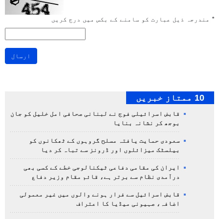
*
مندرجہ ذیل عبارت کو سامنے کے بکس میں درج کریں
ارسال
10 ممتاز خبریں
قابض اسرائیلی فوج نے لبنانی صحافی امل خلیل کو جان
بوجھ کر نشانہ بنایا
سعودی حمایت یافتہ مسلح گروہوں کے ٹھکانوں کو
بیلسٹک میزائلوں اور ڈرونز سے تباہ کر دیا
ایران کی مقامی دفاعی ٹیکنالوجی خطے کے کسی بھی
درآمدی نظام سے برتر ہے، قائم مقام وزیر دفاع
قابض اسرائیل سے فرار ہونے والوں میں غیر معمولی
اضافہ، صہیونی میڈیا کا اعتراف