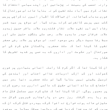
وارنہ تعصب کی بھینٹ نہ چڑھائیں اور اپنے سیاسی انتقام کا
نشانہ کرم میں آباد ملت تشیع کو نہ بنایا جائے اس صورتحال کا
فوری سدباب کیاجائے۔ ان خیالات کا اظہار انہوں نے کراچی پریس
کلب میں پریس کانفرنس کرتے ہوئے کیا۔ اس موقع پر سید شبر
رضا، ایس ایم نقی، علامہ نثار قلندری، علامہ باقر حسین زیدی،
علامہ فرقان حیدر عابدی، علامہ رجب علی بنگش، حنین علی اور
سبط رضا سمیت دیگر بھی موجود تھے۔ اس موقع پر علامہ رضی جعفر
نقوی کا کہنا تھا کہ ملت جعفریہ پاکستان ضلع کرم کی اس
صورتحال اور حکومت اور اداروں کے بے حسی پر شدید تشویش کا
شکار ہے۔
ان کا کہنا تھا کہ اگر کرم کا راستہ انسانی بنیادوں پر فوری
کھولنے اور کم ازکم ادویات، غذائی اجناس اور ایندھن کی
ترسیل یقینی نہیں بنایا گیا تو ملت جعفریہ دنیا بھر میں
احتجاج کے ساتھ انسانی حقوق کے عالمی اداروں سے رجوع کرنے
پر مجبور ہوگی۔ ان کا کہنا تھا کہ ضلع کرم میں مسلسل قتل عام
ہو رہا ہے، گزشتہ روز بھی دو پاراچناری شہریوں کوٹل سے
علیزئی جاتے ہوئے خوارج نے اغوا کرکے بیدردی قتل کرکے ان کے
سروں کو تن سے جدا کردیا جس کی ویڈیوز سوشل میڈیا پر موجود