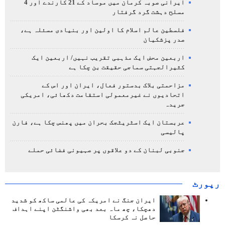
ایرانی صوبہ کرمان میں موساد کے 21 کارندے اور 4
مسلح دہشت گرد گرفتار
فلسطین عالم اسلام کا اولین اور بنیادی مسئلہ ہے،
صدر پزشکیان
اربعین محض ایک مذہبی تقریب نہیں/ اربعین ایک
کثیرالجہتی سماجی حقیقت بن چکا ہے
مزاحمتی بلاک بدستور فعال، ایران اور اس کے
اتحادیوں نے غیرمعمولی استقامت دکھائی، امریکی
جریدہ
عربستان ایک اسٹریٹجک بحران میں پھنس چکا ہے، فارن
پالیسی
جنوبی لبنان کے دو علاقوں پر صہیونی فضائی حملے
رپورٹ
ایران جنگ نے امریکہ کی عالمی ساکھ کو شدید
دھچکا، چھ ماہ بعد بھی واشنگٹن اپنے اہداف
حاصل نہ کرسکا