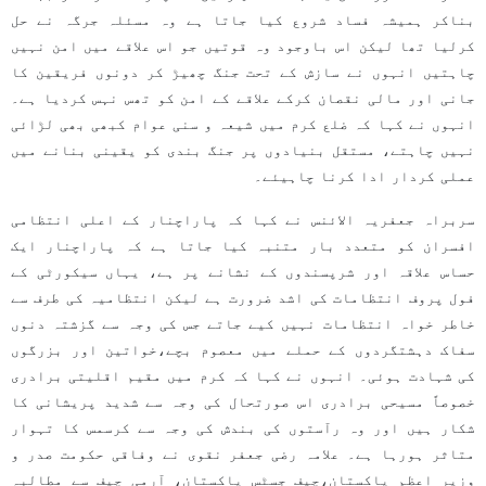
بناکر ہمیشہ فساد شروع کیا جاتا ہے وہ مسئلہ جرگہ نے حل
کرلیا تھا لیکن اس باوجود وہ قوتیں جو اس علاقے میں امن نہیں
چاہتیں انہوں نے سازش کے تحت جنگ چھیڑ کر دونوں فریقین کا
جانی اور مالی نقصان کرکے علاقے کے امن کو تھس نہس کردیا ہے۔
انہوں نے کہا کہ ضلع کرم میں شیعہ و سنی عوام کبھی بھی لڑائی
نہیں چاہتے، مستقل بنیادوں پر جنگ بندی کو یقینی بنانے میں
عملی کردار ادا کرنا چاہیئے۔
سربراہ جعفریہ الائنس نے کہا کہ پاراچنار کے اعلی انتظامی
افسران کو متعدد بار متنبہ کیا جاتا ہے کہ پاراچنار ایک
حساس علاقہ اور شرپسندوں کے نشانے پر ہے، یہاں سیکورٹی کے
فول پروف انتظامات کی اشد ضرورت ہے لیکن انتظامیہ کی طرف سے
خاطر خواہ انتظامات نہیں کیے جاتے جس کی وجہ سے گزشتہ دنوں
سفاک دہشتگردوں کے حملے میں معصوم بچے،خواتین اور بزرگوں
کی شہادت ہوئی۔ انہوں نے کہا کہ کرم میں مقیم اقلیتی برادری
خصوصاً مسیحی برادری اس صورتحال کی وجہ سے شدید پریشانی کا
شکار ہیں اور وہ رآستوں کی بندش کی وجہ سے کرسمس کا تہوار
متاثر ہورہا ہے۔ علامہ رضی جعفر نقوی نے وفاقی حکومت صدر و
وزیر اعظم پاکستان،چیف جسٹس پاکستان، آرمی چیف سے مطالبہ