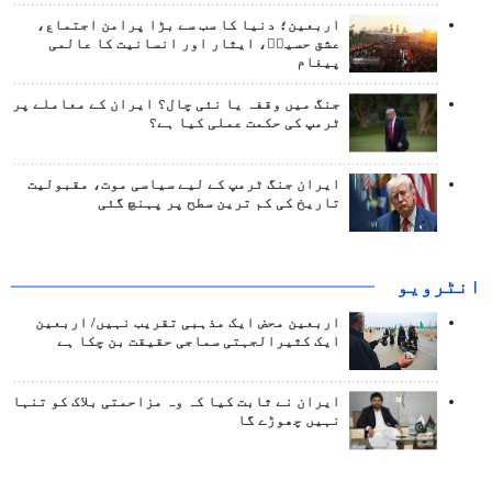
اربعین؛ دنیا کا سب سے بڑا پرامن اجتماع،
عشق حسینؑ، ایثار اور انسانیت کا عالمی
پیغام
جنگ میں وقفہ یا نئی چال؟ ایران کے معاملے پر
ٹرمپ کی حکمت عملی کیا ہے؟
ایران جنگ ٹرمپ کے لیے سیاسی موت، مقبولیت
تاریخ کی کم ترین سطح پر پہنچ گئی
انٹرويو
اربعین محض ایک مذہبی تقریب نہیں/ اربعین
ایک کثیرالجہتی سماجی حقیقت بن چکا ہے
ایران نے ثابت کیا کہ وہ مزاحمتی بلاک کو تنہا
نہیں چھوڑے گا