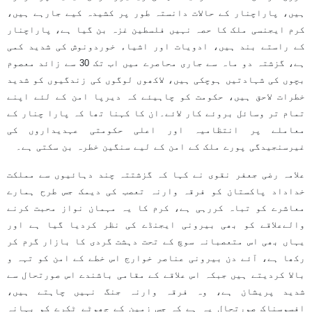
ہیں، پاراچنار کے حالات دانستہ طور پر کشیدہ کیے جارہے ہیں،
کرم ایجنسی ملک کا حصہ نہیں فلسطین غزہ بن گیا ہے، پاراچنار
کے راستے بند ہیں، ادویات اور اشیاء خوردونوش کی شدید کمی
ہے، گزشتہ دو ماہ سے جاری محاصرے میں اب تک 30 سے زائد معصوم
بچوں کی شہادتیں ہوچکی ہیں، لاکھوں لوگوں کی زندگیوں کو شدید
خطرات لاحق ہیں، حکومت کو چاہیئے کہ دیرپا امن کے لئے اپنے
تمام تر وسائل بروئے کار لائے۔ان کا کہنا تھا کہ پارا چنار کے
معاملے پر انتظامیہ اور اعلی حکومتی عہدیداروں کی
غیرسنجیدگی پورے ملک کے امن کے لیے سنگین خطرہ بن سکتی ہے۔
علامہ رضی جعفر نقوی نے کہا کہ گزشتتہ چند دہائیوں سے مملکت
خداداد پاکستان کو فرقہ وارنہ تعصب کی دیمک جس طرح ہمارے
معاشرے کو تباہ کررہی ہے، کرم کا یہ مہمان نواز محبت کرنے
والےعلاقے کو بھی بیرونی ایجنڈے کی نظر کردیا گیا ہے اور
یہاں بھی اس متعصبانہ سوچ کے تحت دہشت گردی کا بازار گرم کر
رکھا ہے، آئے دن بیرونی عناصر خوارج اس خطے کے امن کو تہہ و
بالا کردیتے ہیں جبکہ اس علاقے کے مقامی باشندے اس صورتحال سے
شدید پریشان ہے، وہ فرقہ وارنہ جنگ نہیں چاہتے ہیں،
افسوسناک صورتحال یہ ہے کہ جس زمین کے چھوٹے ٹکرے کو بہانہ