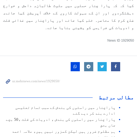
کیا کہ کہ پارا چنار حملوں میں ملوث طالبان، داعش و خوارج
دہشتگردوں اور ان کے سہولت کاروں کے خلاف آپریشن کیا جائے،
ضلع کرم کا محاصرہ ختم کیا جائے اور پاراچنار میں غذائی قلت
و ادویات کی فراہمی کو یقینی بنایا جائے۔
News ID
1929050
مطالب مرتبط
پاراچنار میں راستوں کی بندش کے سبب تمام تعلیمی
ادارے بند کر دیے گئے
پارا چنار میں راستوں کی بندش ، ادویات کی قلت ،50 بچے
جاں بحق
ہم مظلوم ضرور ہیں لیکن کمزور نہیں ہیں، علامہ احمد