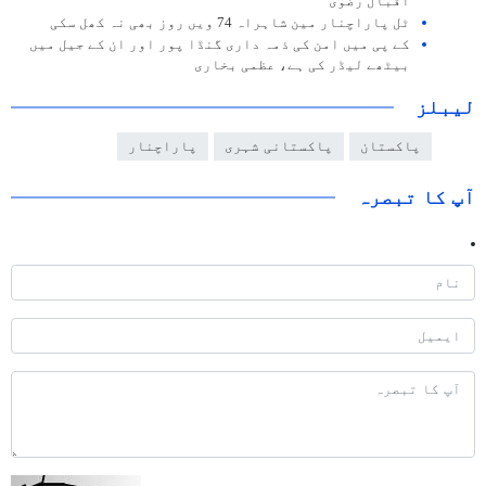
اقبال رضوی
ٹل پاراچنار مین شاہراہ 74 ویں روز بھی نہ کھل سکی
کے پی میں امن کی ذمہ داری گنڈا پور اور ان کے جیل میں
بیٹھے لیڈر کی ہے، عظمی بخاری
لیبلز
پاکستان
پاکستانی شہری
پاراچنار
آپ کا تبصرہ