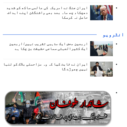
ایران جنگ نے امریکہ کی عالمی ساکھ کو شدید
دھچکا، چھ ماہ بعد بھی واشنگٹن اپنے اہداف
حاصل نہ کرسکا
انٹرويو
اربعین محض ایک مذہبی تقریب نہیں/ اربعین
ایک کثیرالجہتی سماجی حقیقت بن چکا ہے
ایران نے ثابت کیا کہ وہ مزاحمتی بلاک کو تنہا
نہیں چھوڑے گا