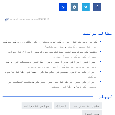
مطالب مرتبط
کوئی بھی طاقت ایران کی خودمختاری کی خلاف ورزی کرنے کی
جرائت نہیں رکھتی، صدر پزشکیان
دشمن کی طرف سے نئی حماقت کی صورت میں ایران کا جواب
حیران کن ہوگا، جنرل فدوی
اسرائیل ایرانی صحرا میں بھی ایک تیر پھینکے تو اس کا
بھی جواب دیا جائے گا، ایرانی وزیر دفاع
ایران کے ہاتھوں صہیونی حکومت کی افسانوی طاقت نابود
ہوگئی
ایران کی میزائل طاقت نے اسرائیل کو گھٹنے ٹیکنے پر
مجبور کردیا، اطالوی مصنف
لیبلز
جنرل حاجی زادہ
ایران
جوابی کاروائی
مہر نیوز