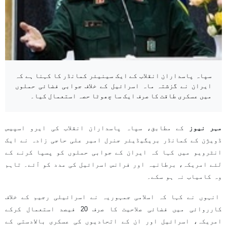
سپاہ پاسداران انقلاب کے ایک سینیئر کمانڈر کا کہنا ہے کہ
ایران نے گزشتہ ماہ اسرائیل کے خلاف جوابی فضائی حملوں
میں عسکری طاقت کا صرف ایک سا چھوٹا حصہ استعمال کیا۔
مہر نیوز
کے مطابق، سپاہ پاسداران انقلاب کی ایرو اسپیس
ڈویژن کے کمانڈر بریگیڈیئر جنرل امیر علی حاجی زادہ نے ایک
انٹرویو میں کہا کہ ایران کے جوابی حملوں کو پسپا کرنے کے
لئے امریکہ، برطانیہ اور فرانس اسرائیل کی مدد کو آئے۔ تاہم
وہ کامیاب نہ ہو سکے۔
انہوں نے کہا کہ اسلامی جمہوریہ نے اسرائیلی رجیم کے خلاف
کارروائی میں فضائی صلاحیت کا صرف 20 فیصد استعمال کرکے
امریکہ، اسرائیل اور ان کے اتحادیوں کی عسکری بالادستی کے