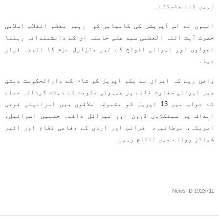
نہیں کئے جاسکتے۔
انہوں نے اس آپریشن کی کامیابی کو رہبر معظم انقلاب اسلامی
حضرت آیت اللہ العظمی سید علی خامنہ ای کے دانشمندانہ رہنما
اصولوں اور ایرانی افواج کے غیر متزلزل عزم کا نتیجہ قرار
دیا۔
واضح رہے کہ ایران نے یکم اپریل کو شام کے دارالحکومت دمشق
میں ایرانی سفارت خانے پر صیہونی حکومت کے دہشت گردانہ حملے
کے جواب میں 13 اپریل کو مقبوضہ علاقوں میں اسرائیلی فوجی
اہداف پر سینکڑوں ڈرون اور میزائل داغے۔ جنہیں اسرائیل،
امریکہ، برطانیہ، فرانس اور اردن کے دفاعی نظام اور ائیر
شیلڈز روکنے میں ناکام رہیں۔
News ID
1923711