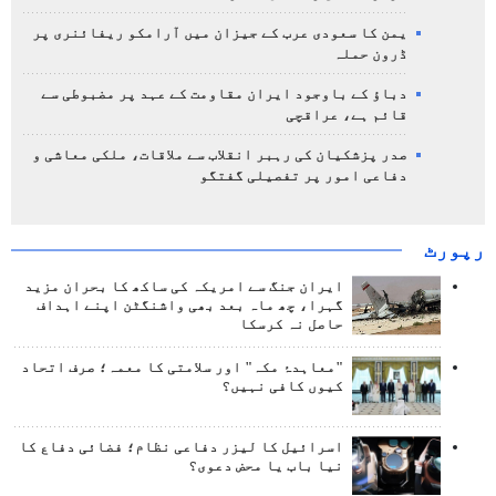
یمن کا سعودی عرب کے جیزان میں آرامکو ریفائنری پر
ڈرون حملہ
دباؤ کے باوجود ایران مقاومت کے عہد پر مضبوطی سے
قائم ہے، عراقچی
صدر پزشکیان کی رہبر انقلاب سے ملاقات، ملکی معاشی و
دفاعی امور پر تفصیلی گفتگو
رپورٹ
ایران جنگ سے امریکہ کی ساکھ کا بحران مزید
گہرا، چھ ماہ بعد بھی واشنگٹن اپنے اہداف
حاصل نہ کرسکا
"معاہدۂ مکہ" اور سلامتی کا معمہ؛ صرف اتحاد
کیوں کافی نہیں؟
اسرائیل کا لیزر دفاعی نظام؛ فضائی دفاع کا
نیا باب یا محض دعوی؟