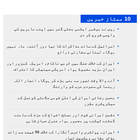
10 ممتاز خبریں
روس نے بوشہر ایٹمی بجلی گھر میں اپنے ماہرین کی
واپسی شروع کر دی
اسرائیل کے ساتھ مذاکرات کا نیا دور آئندہ ماہ نہیں
ہوگا، لبنانی سفارتی ذرائع
ایران کے خلاف جنگ میں ٹرمپ ناکام، امریکہ کمزور اور
ایران مزید مضبوط ہوا، امریکی سینیٹر کا اعتراف
آنے والا وقت تصور سے بھی بڑھ کر ہوگا، انصار اللہ
رہنما کی سعودی عرب کو وارننگ
محسن رضائی ایران کی اعلیٰ قومی سلامتی کونسل کے
سیکریٹری مقرر
دشمن ایرانی قوم اور مسلح افواج کے عزم کے سامنے
گھٹنے ٹیکنے پر مجبور ہوا، جنرل جہان شاہی
ایران، پولٹری وائرس آنگارا کے خلاف 90 فیصد سے زائد
مؤثر مقامی ویکسین تیار