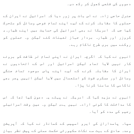
دعووں کی قلعی کھول کر رکھ دی۔
جنرل حاجی زادہ نے اس بات پر زور دیا کہ اسرائیل نے ایران کے
حملوں کا مقابلہ کرنے کے لیے اپنے تمام فوجی وسائل کو متحرک
کیا جب کہ امریکا نے بھی اسرائیل کی حمایت میں اپنے طیارہ،
کروزر اور طیارہ بردار جہاز تعینات کئے لیکن وہ حملوں کو
روکنے میں بری طرح ناکام رہے۔
انہوں نے کہا کہ اگرچہ ایران نے اپنی تمام تر طاقت کو بروئے
کار نہیں لایا تھا، لیکن اسرائیل اور اس کے اتحادیوں نے
ایران کا مقابلہ کرنے کے لیے اپنے پاس موجود تمام جنگی
وسائل اور عسکری قوت کو استعمال میں لایا لیکن انہیں پھر بھی
ناکامی کا سامنا کرنا پڑا۔
انہوں نے مزید کہا کہ امریکہ نے پہلے یہ دعویٰ کیا تھا کہ اس
کا مداخلت کا کوئی ارادہ نہیں ہے، لیکن وہ عین وقت اسرائیلی
رجیم کی مدد کو آیا۔
سپاہ پاسداران کی ایرو اسپیس کے کمانڈر نے کہا کہ آپریشن
وعدہ صادق کے بہت سے نکات سکیورٹی حکمت عملی کے پیش نظر بیان