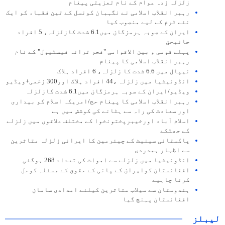
زلزلہ زدہ عوام کے نام تعزیتی پیغام
رہبر انقلاب اسلامی نے نگہبان کونسل کے تین فقہاء کو ایک
نئے ٹرم کے لیے منصوب کیا
ایران کے صوبہ ہرمزگان میں6.1 شدت کازلزلہ، 5 افراد
جانبحق
پہلے قومی و بین الاقوامی "فجر ترانہ فیسٹیول" کے نام
رہبر انقلاب اسلامی کا پیغام
نیپال میں 6.6 شدت کا زلزلہ، 6 افراد ہلاک
انڈونیشیا میں زلزلہ ،44 افراد ہلاک اور300 زخمی+ویڈیو
ویڈیو/ایران کے صوبہ ہرمزگان میں6.1 شدت کازلزلہ
رہبر انقلاب اسلامی کا پیغام حج/امریکہ اسلام کو بیداری
اور سعادت کی راہ سے ہٹانے کی کوشش میں ہے
اسلام آباد اورخیبرپختونخوا کے مختلف علاقوں میں زلزلے
کے جھٹکے
پاکستانی سینیٹ کے چیئرمین کا ایرانی زلزلہ متاثرین
سے اظہار ہمدردی
انڈونیشیا میں زلزلے سے اموات کی تعداد 268 ہوگئی
افغانستان کوایران کے پانی کے حقوق کے مسئلہ کوحل
کرنا چاہیے
ہندوستان سے سیلاب متاثرین کیلئے امدادی سامان
افغانستان پہنچ گیا
لیبلز