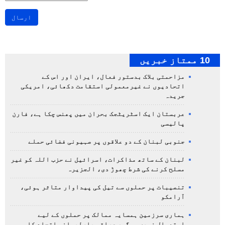
ارسال
10 ممتاز خبریں
مزاحمتی بلاک بدستور فعال، ایران اور اس کے
اتحادیوں نے غیرمعمولی استقامت دکھائی، امریکی
جریدہ
عربستان ایک اسٹریٹجک بحران میں پھنس چکا ہے، فارن
پالیسی
جنوبی لبنان کے دو علاقوں پر صہیونی فضائی حملے
لبنان کے ساتھ مذاکرات، اسرائیل نے حزب اللہ کو غیر
مسلح کرنے کی شرط چھوڑ دی، الجزیرہ
تنصیبات پر حملوں سے تیل کی پیداوار متاثر ہوئی،
آرامکو
ہماری سرزمین ہمسایہ ممالک پر حملوں کے لیے
استعمال نہیں ہوگی، عراقی پارلیمانی اتحاد کا