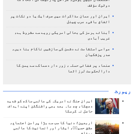
دوٹوک مؤقف
ایران اور عمان مذاکرات میں صرف ایک یا دو نکات پر
اتفاق باقی، عرب چینل
آبنائے ہرمز کی بحالی امریکی رویے سے مشروط ہے،
غریب آبادی
عوامی استقامت نے دشمن کی سازشیں ناکام بنا دیں،
صدر پزشکیان
صنعاء پر فضائی حملہ، زور دار دھماکے سے یمن کا
دارالحکومت لرز اٹھا
رپورٹ
ایران جنگ نے امریکہ کی عالمی ساکھ کو شدید
دھچکا، چھ ماہ بعد بھی واشنگٹن اپنے اہداف
حاصل نہ کرسکا
اربعین؛ دنیا کا سب سے بڑا پرامن اجتماع،
عشق حسینؑ، ایثار اور انسانیت کا عالمی
پیغام