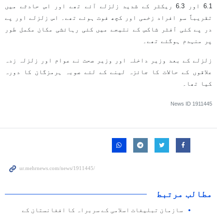
6.1 اور 6.3 ریکٹر کے شدید زلزلے آئے تھے اور اس حادثے میں
تقریباً سو افراد زخمی اور کچھ فوت ہوئے تھے۔ اس زلزلے اور پے
در پے کئی آفٹر شاکس کے نتیجے میں کئی رہائشی مکان مکمل طور
پر منہدم ہوگئے تھے۔
زلزلے کے بعد وزیر داخلہ اور وزیر صحت نے عوام اور زلزلہ زدہ
علاقوں کے حالات کا جائزہ لینے کے لئے صوبہ ہرمزگان کا دورہ
کیا تھا۔
News ID
1911445
مطالب مرتبط
سازمان تبلیغات اسلامی کے سربراہ کا افغانستان کے