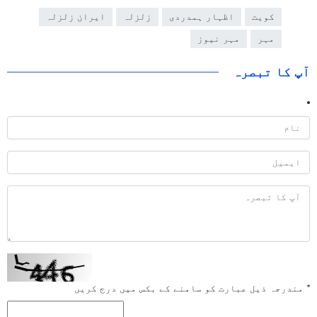
کویت
اظہار ہمدردی
زلزلہ
ایران زلزلہ
مہر
مہر نیوز
آپ کا تبصرہ
*
مندرجہ ذیل عبارت کو سامنے کے بکس میں درج کریں