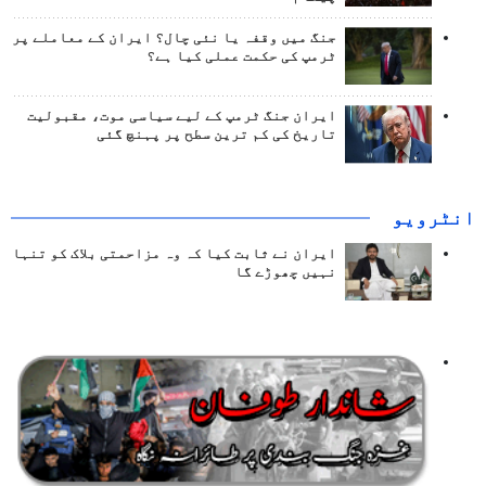
جنگ میں وقفہ یا نئی چال؟ ایران کے معاملے پر
ٹرمپ کی حکمت عملی کیا ہے؟
ایران جنگ ٹرمپ کے لیے سیاسی موت، مقبولیت
تاریخ کی کم ترین سطح پر پہنچ گئی
انٹرويو
ایران نے ثابت کیا کہ وہ مزاحمتی بلاک کو تنہا
نہیں چھوڑے گا