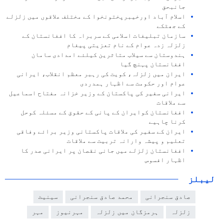
جانبحق
اسلام آباد اورخیبرپختونخوا کے مختلف علاقوں میں زلزلے
کے جھٹکے
سازمان تبلیغات اسلامی کے سربراہ کا افغانستان کے
زلزلہ زدہ عوام کے نام تعزیتی پیغام
ہندوستان سے سیلاب متاثرین کیلئے امدادی سامان
افغانستان پہنچ گیا
ایران میں زلزلہ، کویت کی رہبر معظم انقلاب، ایرانی
عوام اور حکومت سے اظہار ہمدردی
ایرانی سفیر کی پاکستان کے وزیر خزانہ مفتاح اسماعیل
سے ملاقات
افغانستان کوایران کے پانی کے حقوق کے مسئلہ کوحل
کرنا چاہیے
ایران کے سفیر کی ملاقات پاکستانی وزیر برائے وفاقی
تعلیم و پیشہ وارانہ تربیت سے ملاقات
افغانستان زلزلے میں جانی نقصان پر ایرانی صدر کا
اظہار افسوس
لیبلز
صادق سنجرانی
محمد صادق سنجرانی
سینیٹ
زلزلہ
ہرمزگان میں زلزلہ
مہرنیوز
مہر