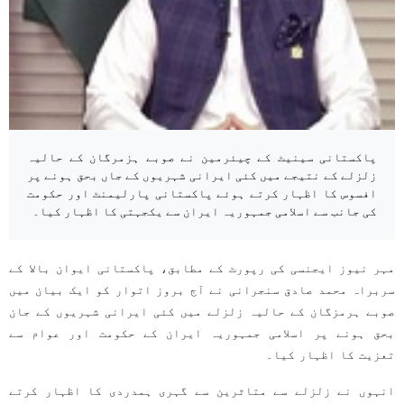
پاکستانی سینیٹ کے چیئرمین نے صوبے ہزمرگان کے حالیہ
زلزلے کے نتیجے میں کئی ایرانی شہریوں کے جاں بحق ہونے پر
افسوس کا اظہار کرتے ہوئے پاکستانی پارلیمنٹ اور حکومت
کی جانب سے اسلامی جمہوریہ ایران سے یکجہتی کا اظہار کیا۔
مہر نیوز ایجنسی کی رپورٹ کے مطابق، پاکستانی ایوان بالا کے
سربراہ محمد صادق سنجرانی نے آج بروز اتوار کو ایک بیان میں
صوبے ہرمزگان کے حالیہ زلزلے میں کئی ایرانی شہریوں کے جان
بحق ہونے پر اسلامی جمہوریہ ایران کے حکومت اور عوام سے
تعزیت کا اظہار کیا۔
انہوں نے زلزلے سے متاثرین سے گہری ہمدردی کا اظہار کرتے