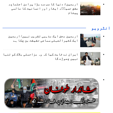
اربعین؛ دنیا کا سب سے بڑا پرامن اجتماع،
عشق حسینؑ، ایثار اور انسانیت کا عالمی
پیغام
انٹرويو
اربعین محض ایک مذہبی تقریب نہیں/ اربعین
ایک کثیرالجہتی سماجی حقیقت بن چکا ہے
ایران نے ثابت کیا کہ وہ مزاحمتی بلاک کو تنہا
نہیں چھوڑے گا