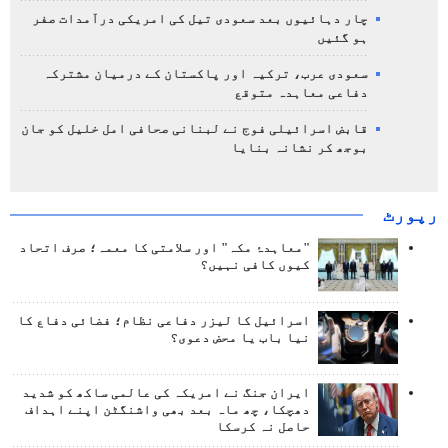
چار دہائیوں بعد سعودی تیل کی امریکی درآمدات صفر
ہو گئیں
سعودی عرب، ترکیہ اور پاکستان کے درمیان مشترکہ
دفاعی معاہدہ متوقع
قابض اسرائیلی فوج نے لبنانی صحافی امل خلیل کو جان
بوجھ کر نشانہ بنایا
رپورٹ
"معاہدۂ مکہ" اور سلامتی کا معمہ؛ صرف اتحاد
کیوں کافی نہیں؟
اسرائیل کا لیزر دفاعی نظام؛ فضائی دفاع کا
نیا باب یا محض دعوی؟
ایران جنگ نے امریکہ کی عالمی ساکھ کو شدید
دھچکا، چھ ماہ بعد بھی واشنگٹن اپنے اہداف
حاصل نہ کرسکا