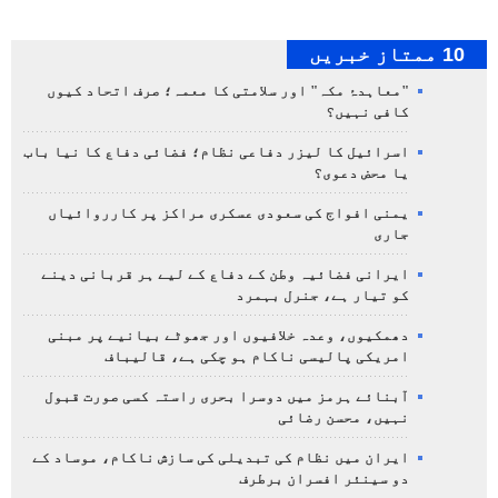
10 ممتاز خبریں
"معاہدۂ مکہ" اور سلامتی کا معمہ؛ صرف اتحاد کیوں
کافی نہیں؟
اسرائیل کا لیزر دفاعی نظام؛ فضائی دفاع کا نیا باب
یا محض دعوی؟
یمنی افواج کی سعودی عسکری مراکز پر کارروائیاں
جاری
ایرانی فضائیہ وطن کے دفاع کے لیے ہر قربانی دینے
کو تیار ہے، جنرل بہمرد
دھمکیوں، وعدہ خلافیوں اور جھوٹے بیانیے پر مبنی
امریکی پالیسی ناکام ہو چکی ہے، قالیباف
آبنائے ہرمز میں دوسرا بحری راستہ کسی صورت قبول
نہیں، محسن رضائی
ایران میں نظام کی تبدیلی کی سازش ناکام، موساد کے
دو سینئر افسران برطرف