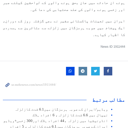
ہوئے ان حادثے میں جان بحق ہونے والوں کے لواحقین کیلئے صبر
اور زخمی ہونے والوں کی جلد صحتیابی کی دعا کی۔
ایران میں تعینات پاکستانی سفیر نے بھی گزشتہ روز کے دوران،
ایک پیغام میں صوبے ہرمزگان میں زلزلے سے متاثرین سے ہمدردی
کا اظہار کیاہے۔
News ID
1911444
مطالب مرتبط
ویڈیو/ایران کے صوبہ ہرمزگان میں6.1 شدت کازلزلہ
نیپال میں 6.6 شدت کا زلزلہ، 6 افراد ہلاک
انڈونیشیا میں زلزلہ ،44 افراد ہلاک اور300 زخمی+ویڈیو
ایران کے صوبہ ہرمزگان میں6.1 شدت کازلزلہ، 5 افراد