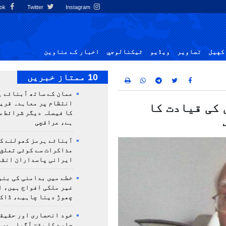
Facebook
Twitter
Instagram
کهيل
تصاوير
ویڈیو
ٹيكنالوجي
اخبار کے عناوین
10 ممتاز خبریں
عمان کے ساتھ آبنائے ہ
انتظام پر معاہدہ قری
 کی قیادت کا
کا فیصلہ دیگر شرائط س
ہے، عراقچی
آبنائے ہرمز کھولنے کا
مذاکرات سے کوئی تعلق
ایرانی پاسداران انقلا
خطے میں بدامنی کی بنی
غیر ملکی افواج ہیں، ا
چھوڑ دینا چاہیے، ڈاکٹ
خود انحصاری اور حقیق
چارے کا وقت آگیا ہے، 