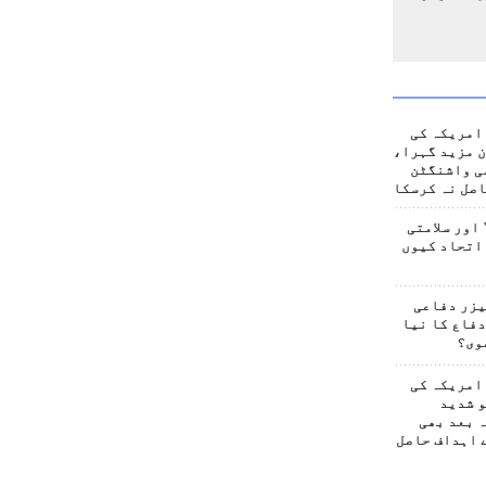
امریکہ کی
 مزید گہرا،
ی واشنگٹن
صل نہ کرسکا
اور سلامتی
اتحاد کیوں
یزر دفاعی
فاع کا نیا
وی؟
امریکہ کی
 شدید
 بعد بھی
 اہداف حاصل