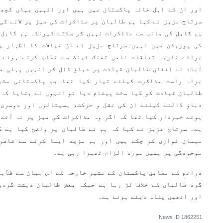
اور ان کے اہل خانہ پاکستان میں ہیں اور انہیں یہاں کچھ 
سرتاج عزیز نے کہا ہم طالبان پر مذاکرات کی میز پر لانے کی
ہم کابل کی جانب سے مذاکرات نہیں کر سکتے کیونکہ ہم کابل ک
کی پوزیشن میں نہیں۔سرتاج عزیز نے ان خیالات کا اظہار ی
برائے خارجہ تعلقات نامی تھنک ٹینک سے خطاب کرتے ہوئے ک
آباد نے افغان طالبان قیادت پر دباؤ ڈال کر انہیں پہلی 
براہ راست مذاکرت کیلئے تیار کیا تھا۔جب پاکستانی مشی
طالبان قیادت کو کیا سخت پیغام دیا تو انہوں نے بتایا کہ ا
دباؤ ڈالنے کیلئے ان کی نقل و حرکت، ہسپتالوں اور دوسری 
ہوئے خبردار کیا تھا کہ اگر وہ مذاکرات کی میز پر نہ آئے 
مہمان نوازی کر چکے ہیں اور ہم مزید ایسا کرنے سے قاصر 
موجودگی پر ہمیں مورد الزام ٹھہرا رہی ہے۔
ذرائع کے مطابق پاکستان کے مشیر خارجہ کے اس بیان سے ظآہر
گرد طالبان کے خلاف لڑ رہا ہے جبکہ بعض طالبان دہشت گردو
اور انھیں پناہ دیئے ہوئے ہے۔
News ID
1862251