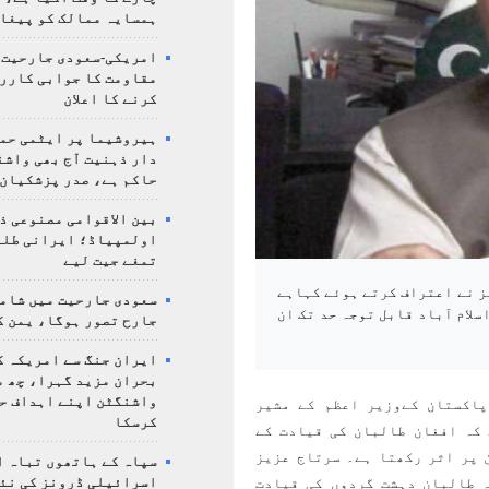
ہمسایہ ممالک کو پیغا
امریکی-سعودی جارحیت،
مقاومت کا جوابی کارر
کرنے کا اعلان
ہیروشیما پر ایٹمی حمل
دار ذہنیت آج بھی واشن
حاکم ہے، صدر پزشکیان
بین الاقوامی مصنوعی ذ
تمغے جیت لیے
ز نے اعتراف کرتے ہوئے کہاہے
سعودی جارحیت میں شامل
لام آباد قابل توجہ حد تک ان
جارح تصور ہوگا، یمن ک
ایران جنگ سے امریکہ ک
بحران مزید گہرا، چھ م
واشنگٹن اپنے اہداف ح
پاکستان کےوزیر اعظم کے مشیر
کرسکا
کہ افغان طالبان کی قیادت کے
ن پر اثر رکھتا ہے۔ سرتاج عزیز
سپاہ کے ہاتھوں تباہ ا
اسرائیلی ڈرونز کی نئ
 طالبان دہشت گردوں کی قیادت