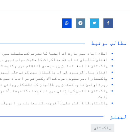
مطالب مرتبط
اسلام آباد میں ہارٹ آف ایشیا کانفرنس کے سلسلے میں ا
افغان طالبان نے اب تک مذاکرات کا مثبت جواب نہیں دی
پاکستان کا افغانستان پر سرحدی انتظام میں رکاوٹ ڈا
افغان پناہ گزینوں کی اب پاکستان میں کوئی جگہ نہیں
پاکستان ابھی سعودی عرب کے 34 رکنی فوجی اتحاد میں شامل نہیں ہوا
رچرڈاولسن کا پاکستان پر طالبان کے خلاف کارروائی نہ
پاکستان کا کسی کی لڑائی میں نہ کودنے کا فیصلہ /امر
باعث
پاکستان کا ڈاکٹر شکیل آفریدی کے معاملے پر امریکہ 
لیبلز
پاکستان