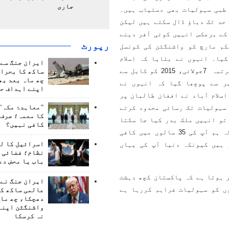
جاری
طبی سہولیات بھی دستیاب ہیں۔
 حد تک دباؤ ڈال سکتے ہیں لیکن
ے برعکس انہیں کوئی آفر دینے
رپورٹ
کم مارچ کو واشنگٹن کی کونسل
یا۔ انہوں نے بتایا کہ اسلام
ایران جنگ سے 
مرتبہ
7
جولائی، 2015 کو کابل سے
ساکھ کا بحران
چھ ماہ بعد بھ
ر سے پوچھا گیا کہ انہوں نے
اپنے اہداف حا
سلام آباد نے افغان طالبان پر
"معاہدۂ مکہ" 
سہولیات تک رسائی محدود کرتے
کا معمہ؛ صرف 
تو انہیں ملک بدر کیا جا سکتا
کافی نہیں؟
ہے۔ سرتاج عزیز نے کہا کہ ہم نے طالبان پر واضح کیا ہے کہ ہم آپ کی 35 سالوں میں کافی
ہیں کیونکہ دنیا آپ کی یہاں
اسرائیل کا ل
نظام؛ فضائی د
باب یا محض دع
 ہوتا ہے کہ پاکستان کچھ دہشت
ایران جنگ نے 
ں کو سہولیات فراہم کررہا ہے
عالمی ساکھ کو
دھچکا، چھ ماہ
واشنگٹن اپنے
نہ کرسکا