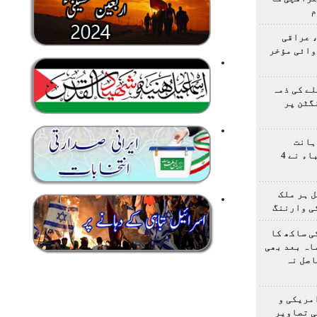
م
 عراقی
وائی مؤخر
ے کی ذمہ
گٹن پر
ہانت
اولمپیاڈ؛ ایرانی طلباء نے 4
 ہر ملک
ی وارننگ
ی ساکھ کا
اہ بعد بھی
اصل نہ
مریکی و
ی تصاویر