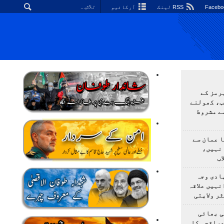
RSS لینک
آرکائیو
رمز کے
ب، کھولنے
ے مشروط
 عمان سے
 نہیں،
ب
ادی وجہ
نہیں علاقہ
ر ولایتی
ی بھائی
عراقچی کا