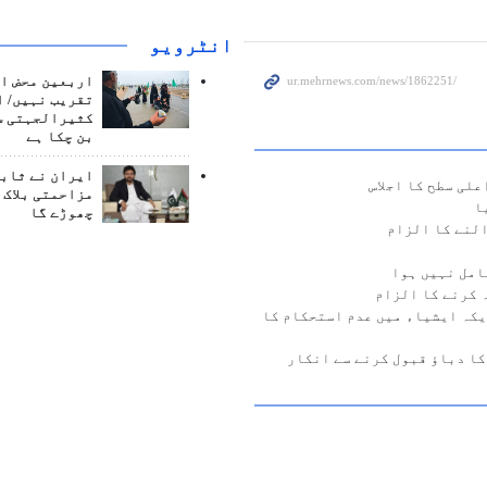
انٹرويو
اربعین محض ا
تقریب نہیں/ ا
کثیرالجہتی س
بن چکا ہے
ایران نے ثابت
علی سطح کا اجلاس
مزاحمتی بلاک 
ا
چھوڑے گا
لنے کا الزام
 کرنے کا الزام
یکہ ایشیاء میں عدم استحکام کا
کا دباؤ قبول کرنے سے انکار