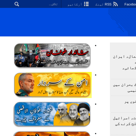
RSS لینک
آرکائیو
عال، ایران
کھائی،
 بحران میں
یسی
وں پر
ت، اسرائیل
لح کرنے کی