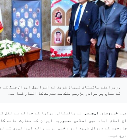
وزیراعظم پاکستان شہباز شریف نے اسرائیل ایران جنگ کے د
کے ضیاع پر برادر پڑوسی ملک سے تعزیت کا اظہار کیا ہے۔
مہر خبررساں ایجنسی
نے پاکستانی میڈیا کے حوالے سے نقل کی
آج اسلام آباد میں اسلامی جمہوریہ ایران کے سفارت خانے کا
جارحیت کے دوران شہید اور زخمی ہونے والے ایرانیوں کے لی
درج کیے۔