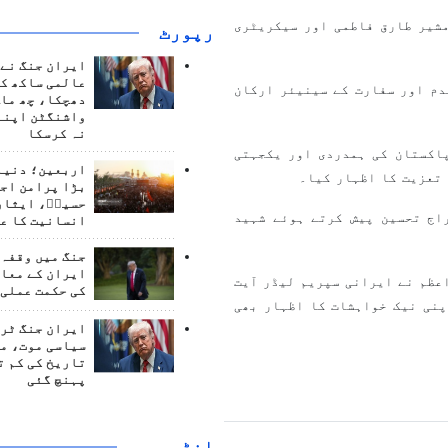
شیر طارق فاطمی اور سیکریٹری
رپورٹ
ایران جنگ نے 
عالمی ساکھ کو
دم اور سفارت کے سینیئر ارکان
دھچکا، چھ ماہ
واشنگٹن اپنے
نہ کرسکا
اکستان کی ہمدردی اور یکجہتی
اربعین؛ دنیا 
 تعزیت کا اظہار کیا۔
بڑا پرامن اج
حسینؑ، ایثار
اج تحسین پیش کرتے ہوئے شہید
انسانیت کا ع
جنگ میں وقفہ 
ایران کے معام
عظم نے ایرانی سپریم لیڈر آیت
کی حکمت عملی 
پنی نیک خواہشات کا اظہار بھی
ایران جنگ ٹرم
سیاسی موت، م
تاریخ کی کم ت
پہنچ گئی
انٹرويو