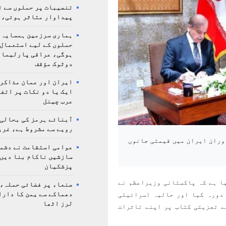
تنصیبات پر حملوں سے ت
پیداوار متاثر ہوئی، 
ہماری سرزمین ہمسایہ 
حملوں کے لیے استعمال 
ہوگی، عراقی پارلیمان
دوٹوک مؤقف
ایران اور عمان مذاکرا
ایک یا دو نکات پر اتف
عرب چینل
آبنائے ہرمز کی بحالی
رویے سے مشروط ہے، غری
وران ایران میں قیمتی جانوں
عوامی استقامت نے دشمن
سازشیں ناکام بنا دیں،
پزشکیان
ا ہے کہ پاکستانی وزیراعظم نے
صنعاء پر فضائی حملہ، 
 دورہ کیا اور حالیہ اسرائیلی
دھماکے سے یمن کا دار
لرز اٹھا
ے تعزیتی کتاب پر اپنے تاثرات