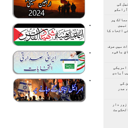
یل کی
آرامکو
ممالک پر
نہیں
ی اتحاد کا
ت میں صرف
اق باقی،
 امریکی
ب آبادی
 کی
 صدر
زور دار
الحکومت