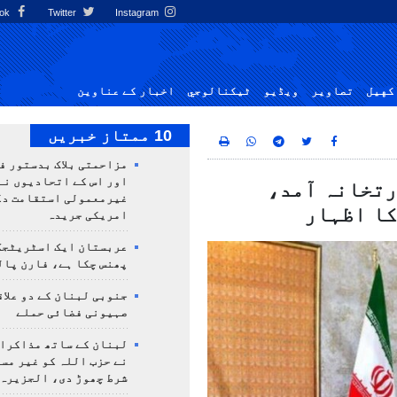
Facebook
Twitter
Instagram
کهيل
تصاوير
ویڈیو
ٹيكنالوجي
اخبار کے عناوین
10 ممتاز خبریں
مزاحمتی بلاک بدستور ف
اور اس کے اتحادیوں نے
رتخانہ آمد،
غیرمعمولی استقامت د
کا اظہار
امریکی جریدہ
عربستان ایک اسٹریٹجک
پھنس چکا ہے، فارن پال
جنوبی لبنان کے دو علاق
صہیونی فضائی حملے
لبنان کے ساتھ مذاکرا
نے حزب اللہ کو غیر مس
شرط چھوڑ دی، الجزیرہ