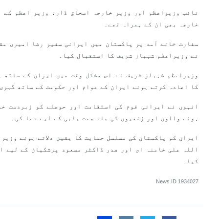
نائب وزیراعظم اور وزیر خارجہ اسحاق ڈار، وزیر اعظم کے م
خارجہ بھی ان کے ہمراہ تھے۔
سفارت خانے آمد پر پاکستان میں ایرانی سفیر رضا امیری مق
نے وزیراعظم شہباز شریف کا استقبال کیا۔
وزیراعظم شہباز شریف نے اس مشکل وقت میں ایران کے ساتھ پ
کا اعادہ کرتے ہوئے ایران کے عوام اور حکومت کے ساتھ گہری
انہوں نے ایرانی قوم کی استقامت اور حوصلے کو زبردست خر
ہونے والوں اور زخمیوں کی جلد صحت یابی کے لیے دعا کی۔
ایران کو پاکستان کی مسلسل حمایت کا یقین دلاتے ہوئے وزیرا
اللہ علی خامنہ ای اور صدر ڈاکٹر مسعود پزشکیان کے لیے ا
کیا۔
News ID
1934027