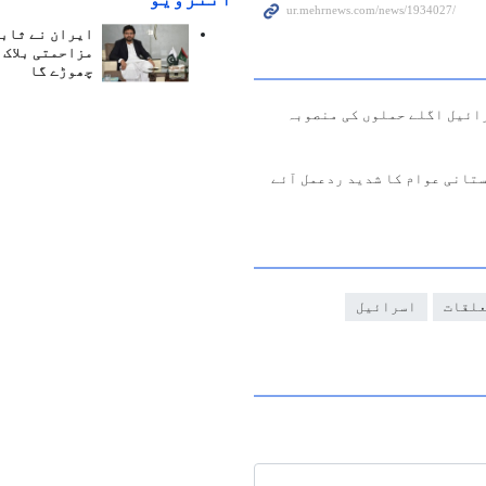
ایران نے ثابت
مزاحمتی بلاک 
چھوڑے گا
رائیل اگلے حملوں کی منصوبہ
ستانی عوام کا شدید ردعمل آئے
علقات
اسرائیل