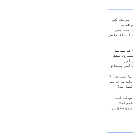
امریکہ کی
 شدید
 بعد بھی
 اہداف حاصل
کا سب سے
تماع، عشق
 اور
المی پیغام
یا نئی چال؟
لے پر ٹرمپ
کیا ہے؟
پ کے لیے
قبولیت
رین سطح پر