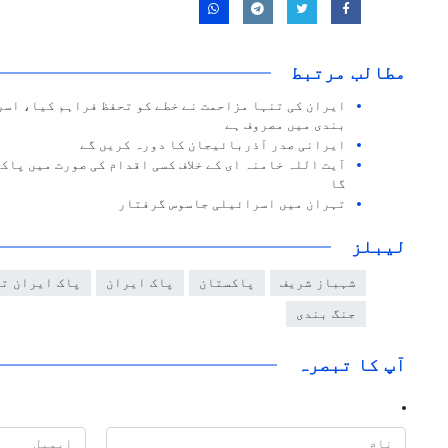
مطالب مرتبط
ایران کی تنہا مزاحمت نے خطے کو تحفظ فراہم کیا، اس
بندی میں مصروف ہے
ایرانی صدر آذربائیجان کا دورہ کریں گے
آیت اللہ خامنہ ای کے خلاف کسی اقدام کی صورت میں پاک
گا
تہران میں اسرائیلی جاسوس گرفتار
لیبلز
شہباز شریف
پاکستان
پاک ایران
پاک ایران ت
جنگ بندی
آپ کا تبصرہ