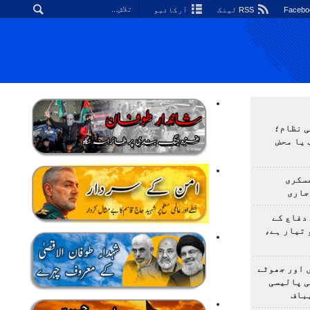
RSS لینک
آرکائیو
ی نظام؛
 یا محض
سکری
جاری
دفاع کے
 تیار ہے،
 اور جھوٹے
ی پالیسی
باف