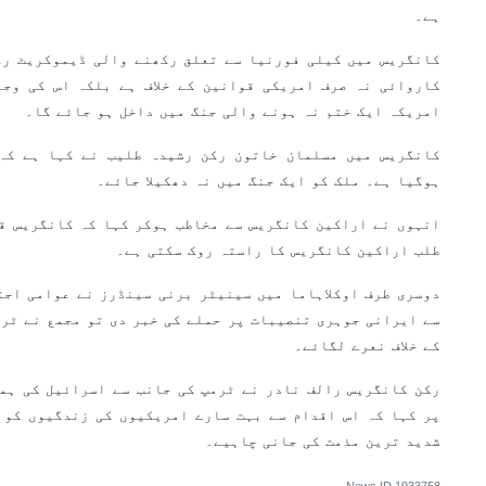
ہے۔
کانگریس میں کیلی فورنیا سے تعلق رکھنے والی ڈیموکریٹ رک
کاروائی نہ صرف امریکی قوانین کے خلاف ہے بلکہ اس کی وجہ
امریکہ ایک ختم نہ ہونے والی جنگ میں داخل ہو جائے گا۔
کانگریس میں مسلمان خاتون رکن رشیدہ طلیب نے کہا ہے کہ 
ہوگیا ہے۔ ملک کو ایک جنگ میں نہ دھکیلا جائے۔
انہوں نے اراکین کانگریس سے مخاطب ہوکر کہا کہ کانگریس ق
طلب اراکین کانگریس کا راستہ روک سکتی ہے۔
دوسری طرف اوکلاہاما میں سینیٹر برنی سینڈرز نے عوامی اجت
سے ایرانی جوہری تنصیبات پر حملے کی خبر دی تو مجمع نے ٹرم
کے خلاف نعرے لگائے۔
رکن کانگریس رالف نادر نے ٹرمپ کی جانب سے اسرائیل کی ہم
پر کہا کہ اس اقدام سے بہت سارے امریکیوں کی زندگیوں کو خ
شدید ترین مذمت کی جانی چاہیے۔