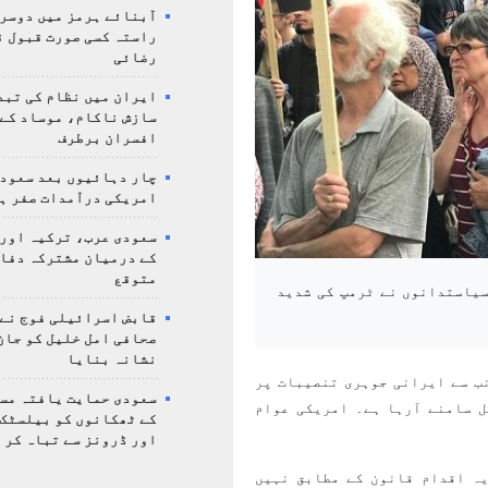
آبنائے ہرمز میں دوسر
راستہ کسی صورت قبول ن
رضائی
ایران میں نظام کی تبد
سازش ناکام، موساد کے 
افسران برطرف
چار دہائیوں بعد سعودی
امریکی درآمدات صفر ہ
سعودی عرب، ترکیہ اور
کے درمیان مشترکہ دفا
متوقع
سیاستدانوں نے ٹرمپ کی شدید
قابض اسرائیلی فوج نے
صحافی امل خلیل کو جان
نشانہ بنایا
ب سے ایرانی جوہری تنصیبات پر
سعودی حمایت یافتہ مس
ل سامنے آرہا ہے۔ امریکی عوام
کے ٹھکانوں کو بیلسٹک
اور ڈرونز سے تباہ کر 
ہ اقدام قانون کے مطابق نہیں