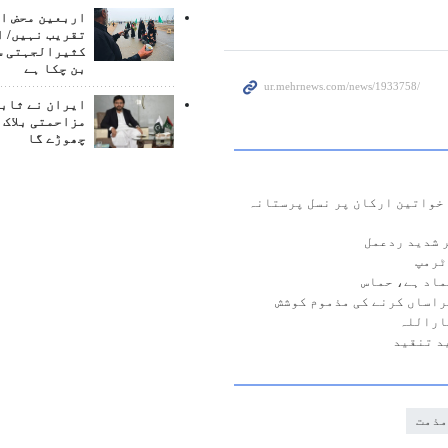
اربعین محض ا
تقریب نہیں/ ا
کثیرالجہتی س
بن چکا ہے
ایران نے ثابت
مزاحمتی بلاک 
چھوڑے گا
 خواتین ارکان پر نسل پرستانہ
 شدید ردعمل
ٹرمپ
ماد ہے، حماس
راساں کرنے کی مذموم کوشش
اراللہ
د تنقید
مذمت