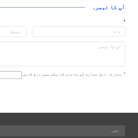
آپ کا تبصرہ
*
مندرجہ ذیل عبارت کو سامنے کے بکس میں درج کریں