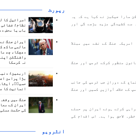
رپورٹ
ن سارا جیکبز نے کہا ہے کہ یہ
اسرائیل کا ل
 سے کشیدگی مزید بڑھے گی اور
نظام؛ فضائی د
باب یا محض دع
ایران جنگ نے 
امریکہ جنگ کے نشے میں مبتلا
عالمی ساکھ کو
دھچکا، چھ ماہ
واشنگٹن اپنے
انون منظور کرکے ٹرمپ اور جنگ
نہ کرسکا
اربعین؛ دنیا 
بڑا پرامن اج
ماع کے دوران جب ٹرمپ کی جانب
حسینؑ، ایثار
انسانیت کا ع
پ کے خلاف آوازیں کسیں اور جنگ
جنگ میں وقفہ 
ایران کے معام
راہی کرتے ہوئے ایران پر حملے
کی حکمت عملی 
طرہ لاحق ہوا ہے۔ اس اقدام کی
انٹرويو