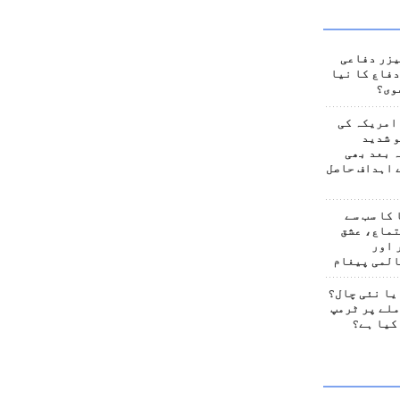
یزر دفاعی
فاع کا نیا
وی؟
امریکہ کی
 شدید
 بعد بھی
 اہداف حاصل
کا سب سے
تماع، عشق
 اور
المی پیغام
یا نئی چال؟
لے پر ٹرمپ
کیا ہے؟