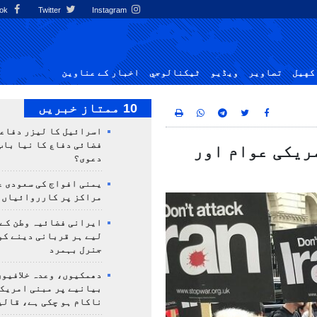
Facebook
Twitter
Instagram
کهيل
تصاوير
ویڈیو
ٹيكنالوجي
اخبار کے عناوین
10 ممتاز خبریں
اسرائیل کا لیزر دفاع
فضائی دفاع کا نیا باب
ریکی عوام اور
دعوی؟
یمنی افواج کی سعودی ع
مراکز پر کارروائیاں 
ایرانی فضائیہ وطن کے 
لیے ہر قربانی دینے کو
جنرل بہمرد
دھمکیوں، وعدہ خلافیوں
بیانیے پر مبنی امریک
ناکام ہو چکی ہے، قالی