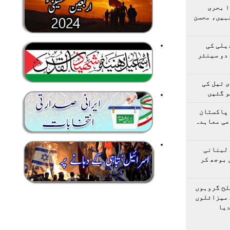
ا بحری
ہیں، محسن
یلی کی
دو سینئر
 تیل کی
و گئیں
 پاکستان
عی معاہدہ
 لبنانی
 بوجھ کر
لح گروہوں
 میزائلوں
دیا