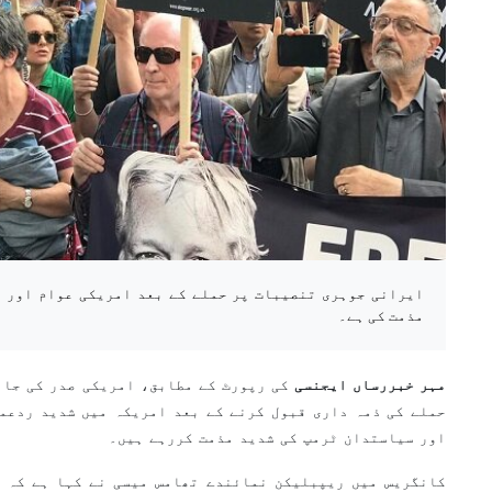
ایرانی جوہری تنصیبات پر حملے کے بعد امریکی عوام اور 
مذمت کی ہے۔
مہر خبررساں ایجنسی
کی رپورٹ کے مطابق، امریکی صدر کی جان
حملے کی ذمہ داری قبول کرنے کے بعد امریکہ میں شدید ردعم
اور سیاستدان ٹرمپ کی شدید مذمت کررہے ہیں۔
کانگریس میں ریپبلیکن نمائندے تھامس میسی نے کہا ہے کہ ی