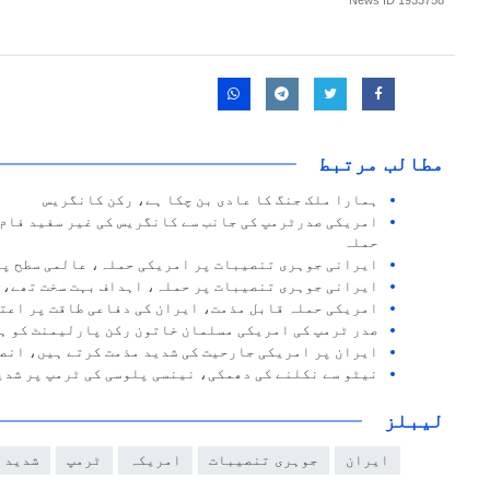
News ID
1933758
مطالب مرتبط
ہمارا ملک جنگ کا عادی بن چکا ہے، رکن کانگریس
امریکی صدرٹرمپ کی جانب سے کانگریس کی غیر سفید فام
حملہ
ایرانی جوہری تنصیبات پر امریکی حملہ، عالمی سطح پر
ایرانی جوہری تنصیبات پر حملہ، اہداف بہت سخت تھے، 
امریکی حملہ قابل مذمت، ایران کی دفاعی طاقت پر اعت
صدر ٹرمپ کی امریکی مسلمان خاتون رکن پارلیمنٹ کو ہ
ایران پر امریکی جارحیت کی شدید مذمت کرتے ہیں، انص
نیٹو سے نکلنے کی دھمکی، نینسی پلوسی کی ٹرمپ پر شدی
لیبلز
ایران
جوہری تنصیبات
امریکہ
ٹرمپ
شدید 