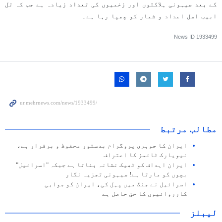
کے بعد صیہونی ہلاکتوں اور زخمیوں کی تعداد زیادہ ہے جب کہ تل
ابیب اصل اعداد و شمار کو چھپا رہا ہے۔
News ID
1933499
مطالب مرتبط
ایران کا جوہری پروگرام بدستور محفوظ و برقرار ہے،
نیویارک ٹائمز کا اعتراف
ایران اہداف کو ٹھیک نشانہ بناتا ہے جبکہ "اسرائیل"
بچوں کو مارتا ہے! صیہونی تجزیہ نگار
اسرائیل نے جنگ میں پہل کی، ایران کو جوابی
کارروائیوں کا حق حاصل ہے
لیبلز