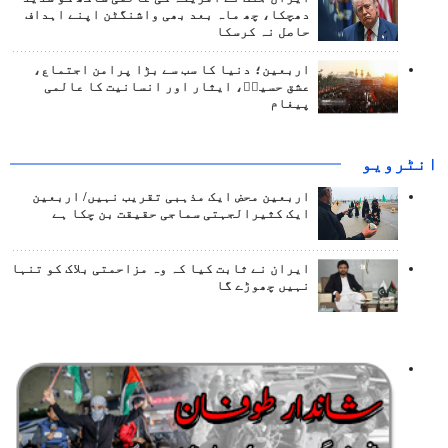
دھچکا، چھ ماہ بعد بھی واشنگٹن اپنے اہداف
حاصل نہ کرسکا
اربعین؛ دنیا کا سب سے بڑا پرامن اجتماع،
عشق حسینؑ، ایثار اور انسانیت کا عالمی
پیغام
انٹرويو
اربعین محض ایک مذہبی تقریب نہیں/ اربعین
ایک کثیرالجہتی سماجی حقیقت بن چکا ہے
ایران نے ثابت کیا کہ وہ مزاحمتی بلاک کو تنہا
نہیں چھوڑے گا