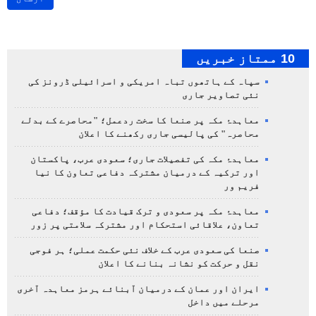
10 ممتاز خبریں
سپاہ کے ہاتھوں تباہ امریکی و اسرائیلی ڈرونز کی
نئی تصاویر جاری
معاہدۂ مکہ پر صنعا کا سخت ردعمل؛ "محاصرے کے بدلے
محاصرہ" کی پالیسی جاری رکھنے کا اعلان
معاہدۂ مکہ کی تفصیلات جاری؛ سعودی عرب، پاکستان
اور ترکیہ کے درمیان مشترکہ دفاعی تعاون کا نیا
فریم ور
معاہدۂ مکہ پر سعودی و ترک قیادت کا مؤقف؛ دفاعی
تعاون، علاقائی استحکام اور مشترکہ سلامتی پر زور
صنعا کی سعودی عرب کے خلاف نئی حکمت عملی؛ ہر فوجی
نقل و حرکت کو نشانہ بنانے کا اعلان
ایران اور عمان کے درمیان آبنائے ہرمز معاہدہ آخری
مرحلے میں داخل