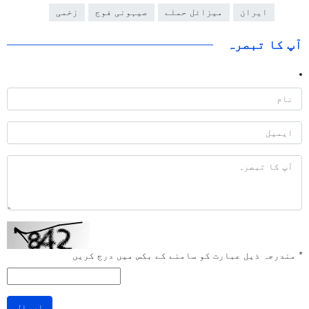
ایران
میزائل حملے
صیہونی فوج
زخمی
آپ کا تبصرہ
*
مندرجہ ذیل عبارت کو سامنے کے بکس میں درج کریں
ارسال