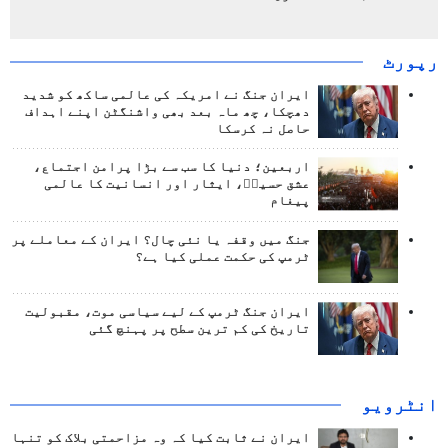
رپورٹ
ایران جنگ نے امریکہ کی عالمی ساکھ کو شدید
دھچکا، چھ ماہ بعد بھی واشنگٹن اپنے اہداف
حاصل نہ کرسکا
اربعین؛ دنیا کا سب سے بڑا پرامن اجتماع،
عشق حسینؑ، ایثار اور انسانیت کا عالمی
پیغام
جنگ میں وقفہ یا نئی چال؟ ایران کے معاملے پر
ٹرمپ کی حکمت عملی کیا ہے؟
ایران جنگ ٹرمپ کے لیے سیاسی موت، مقبولیت
تاریخ کی کم ترین سطح پر پہنچ گئی
انٹرويو
ایران نے ثابت کیا کہ وہ مزاحمتی بلاک کو تنہا