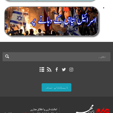
ڈیسکٹاپ نسخہ