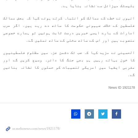
بلیسٹک میزائل سے نشانہ بنایا ہے۔
انہوں نے خطے کے ممالک کو انتباہ کرتے ہوئے کہا کہ بعض ممالک
فلسطین کے خلاف صہیونی حکومت کا ساتھ دے رہے ہیں۔ اگر عرب
امارات کے بارے ایسی خبریں درست ثابت ہوئیں تو ہمارے خصوصی
منصوبے ہیں اور اس کے ساتھ سختی کے ساتھ نمٹیں گے۔
الحسینی نے مزید کہا کہ جب تک دشمن غزہ میں مظلوم فلسطینیوں
کا خون بہاتے رہیں ہم بھی جنگ کا دائرہ وسیع کریں گے اور
مغربی ایشیا میں امریکی تنصیبات کو حملوں کا نشانہ بنائیں
گے۔
News ID
1921178