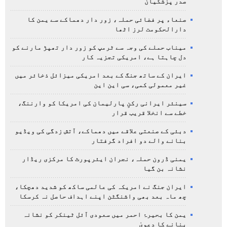
صدر پزشکیان
صنعاء پر فضائی حملہ، زور دار دھماکے سے یمن کا
دارالحکومت لرز اٹھا
میناب حملے کی وجہ سے ٹرمپ کو زور دار تھپڑ مارنے کو
دل چاہتا ہے، امریکی تجزیہ کار
ایران کے ساتھ جنگ کے بعد امریکی میزائل ذخائر میں
غیر معمولی کمی، سی این این
سینئر ایرانی رکنِ پارلیمان کی امریکا کو وارننگ،
خطے سے انخلا قریب قرار
دبئی کے صنعتی علاقے میں دھماکے، آتش زدگی کی ویڈیو
بنانے والے دو افراد گرفتار
یمنی ڈرون حملہ، نجران ایئرپورٹ کا مرکزی ریڈار
نشانہ بن گیا
ایران جنگ نے امریکہ کی عالمی ساکھ کو شدید دھچکا،
چھ ماہ بعد بھی واشنگٹن اپنے اہداف حاصل نہ کرسکا
یمن کا بحیرۂ احمر میں سعودی آئل ٹینکر کو نشانہ
بنانے کا دعویٰ