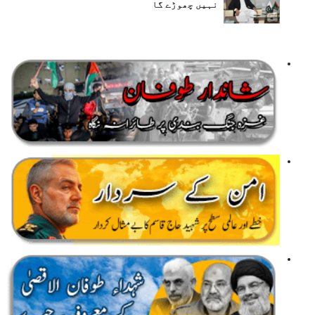
نہیں چھوڑے گا