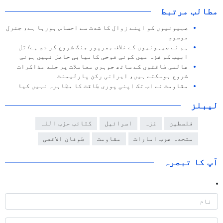
مطالب مرتبط
صہیونیوں کو اپنے زوال کا شدت سے احساس ہورہا ہے، جنرل
موسوی
ہم نے صیہونیوں کے خلاف بھرپور جنگ شروع کر دی ہے/ تل
ابیب کو غزہ میں کوئی فوجی کامیابی حاصل نہیں ہوئی
عالمی طاقتوں کے ساتھ جوہری معاملات پر جلد مذاکرات
شروع ہوسکتے ہیں، ایرانی رکن پارلیمنٹ
مقاومت نے اب تک اپنی پوری طاقت کا مظاہرہ نہیں کیا
لیبلز
فلسطین
غزہ
اسرائیل
کتائب حزب اللہ
متحدہ عرب امارات
مقاومت
طوفان الاقصی
آپ کا تبصرہ