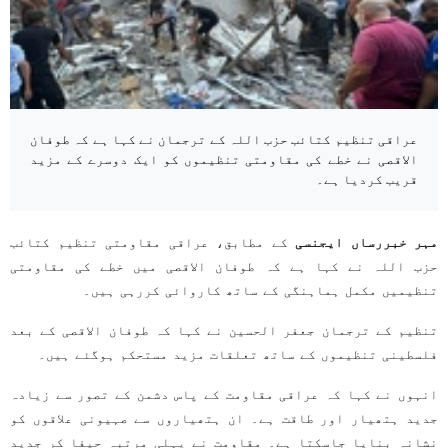
عراقی تنظیم کتائب حزب اللہ کے ترجمان نے کہا ہے کہ طوفان
الاقصی نے خطے کی مقاومتی تنظیموں کو ایک دوسرے کے مزید
قریب کردیا ہے۔
مہر خبررساں ایجنسی
کے مطابق، عراقی مقاومتی تنظیم کتائب
حزب اللہ نے کہا ہے کہ طوفان الاقصی میں خطے کی مقاومتی
تنظیمیں مکمل ہماہنگی کے ساتھ کاروائی کررہی ہیں۔
تنظیم کے ترجمان جعفر الحسین نے کہا کہ طوفان الاقصی کے بعد
فلسطینی تنظیموں کے ساتھ تعلقات مزید مستحکم ہوگئے ہیں۔
انہوں نے کہا کہ عراقی مقاومت کے پاس دشمن کے تصور سے زیادہ
جدید ہتھیار اور طاقت ہے۔ ان ہتھیاروں سے صہیونی علاقوں کو
نشانہ بنایا جاسکتا ہے۔ مقاومت نے پہلی مرتبہ حیفا کر جدید