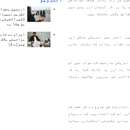
 یا یہ کہ لبنان اور یمن میں
اربعین محض ا
قائق یکسر مختلف ہیں۔
تقریب نہیں/ ا
کثیرالجہتی س
بن چکا ہے
ایران نے ثابت
رہ احمر میں امریکی جنگی اور
مزاحمتی بلاک 
ے نشانہ بنانے کا سلسلہ جاری
چھوڑے گا
امریکی جارحیت کے جواب میں اس
ا ہے اور یہ ثابت کیا ہے کہ
النے کی بھرپور صلاحیت رکھتا
تنازعات کو فروغ دے کر خطے کے
ور اس کے اتحادیوں کے درمیان
 عوامی یکجہتی استکباری میڈیا