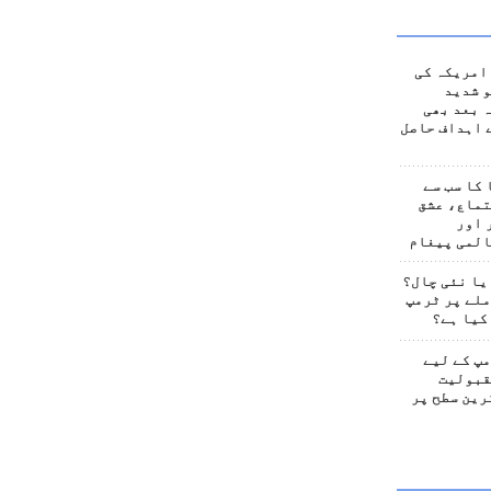
امریکہ کی
 شدید
 بعد بھی
 اہداف حاصل
کا سب سے
تماع، عشق
 اور
المی پیغام
یا نئی چال؟
لے پر ٹرمپ
کیا ہے؟
پ کے لیے
قبولیت
رین سطح پر