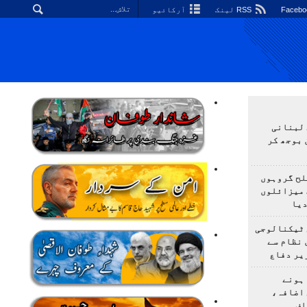
RSS لینک
آرکائیو
 لبنانی
 بوجھ کر
لح گروہوں
 میزائلوں
دیا
 ٹیکنالوجی
 نظام سے
یر دفاع
ہونے
 اضافہ،
اف