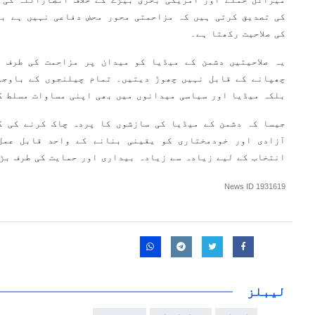
کی تصدیق کرتی ہیں کہ مزاحمتی محور محض دفاعی نہیں ہے بل
کی صلاحیت رکھتا ہے۔
یہ صلاحیتیں دشمن کے میڈیا کو میدان پر مزاحمت کی طرف 
چھپانے کے قابل نہیں چھوڑ دیتیں۔ تمام چیلنجوں کے باوجو
بلکہ میڈیا اور سیاسی میدانوں میں بھی اپنی مساوات مسلط کر
جیسا کہ دشمن کے میڈیا کی سازشوں کا پردہ چاک کرنے کی ک
آزادی اور خودمختاری کو یقینی بنانے کے واحد قابل عمل
انتخاب کے لیے زیادہ سے زیادہ بیداری اور حمایت کی طرف بڑ
News ID
1931619
لیبلز