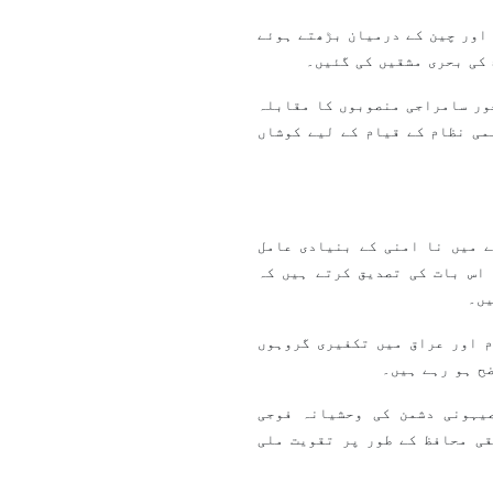
اور چین کے درمیان بڑھتے ہوئے
 کی بحری مشقیں کی گئیں۔
ور سامراجی منصوبوں کا مقابلہ
می نظام کے قیام کے لیے کوشاں
 میں نا امنی کے بنیادی عامل
اس بات کی تصدیق کرتے ہیں کہ
یں۔
م اور عراق میں تکفیری گروہوں
ح ہو رہے ہیں۔
یہونی دشمن کی وحشیانہ فوجی
ی محافظ کے طور پر تقویت ملی