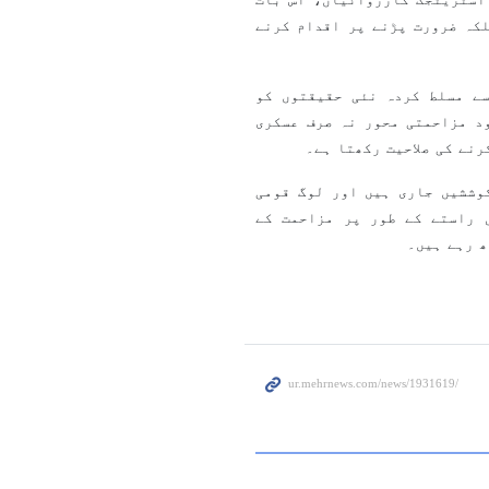
کہ ضرورت پڑنے پر اقدام کرنے
سے مسلط کردہ نئی حقیقتوں کو
د مزاحمتی محور نہ صرف عسکری
نے کی صلاحیت رکھتا ہے۔
وششیں جاری ہیں اور لوگ قومی
 راستے کے طور پر مزاحمت کے
ھ رہے ہیں۔