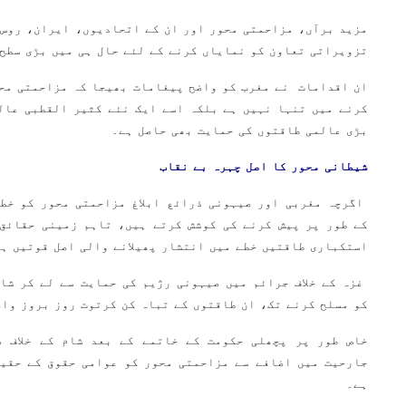
مزید برآں، مزاحمتی محور اور ان کے اتحادیوں، ایران، روس 
تزویراتی تعاون کو نمایاں کرنے کے لئے حال ہی میں بڑی سطح
ان اقدامات نے مغرب کو واضح پیغامات بھیجا کہ مزاحمتی مح
کرنے میں تنہا نہیں ہے بلکہ اسے ایک نئے کثیر القطبی عال
بڑی عالمی طاقتوں کی حمایت بھی حاصل ہے۔
شیطانی محور کا اصل چہرہ بے نقاب
اگرچہ مغربی اور صیہونی ذرائع ابلاغ مزاحمتی محور کو خطے
کے طور پر پیش کرنے کی کوشش کرتے ہیں، تاہم زمینی حقائق 
استکباری طاقتیں خطے میں انتشار پھیلانے والی اصل قوتیں ہ
غزہ کے خلاف جرائم میں صیہونی رژیم کی حمایت سے لے کر شا
کو مسلح کرنے تک، ان طاقتوں کے تباہ کن کرتوت روز بروز واض
خاص طور پر پچھلی حکومت کے خاتمے کے بعد شام کے خلاف ص
جارحیت میں اضافے سے مزاحمتی محور کو عوامی حقوق کے حقیق
ہے۔