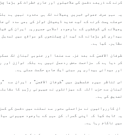
کرنے کے ذریعے دشمن کی صلاحیتوں اور جاری خطرات کو بڑھا چڑ
یہ مہم صرف جھوٹی خبریں پھیلانے تک ہی محدود نہیں ہے بلک
حوصلے پست کرنے کے لیے جدید ڈیجیٹل ٹولز کی بھی مدد لی جا
پھیلانے کی کوششوں کے باوجود، اسلامی جمہوریہ ایران کی قیا
بیداری کو بڑھانے کے لیے ان چیلنجوں کو مواقع میں تبدیل ک
مظاہرہ کیا ہے۔
طوفان الاقصیٰ کے بعد غزہ سے صنعا اور جنوبی لبنان تک عسکر
کر دیا ہے کہ مزاحمت محض ردعمل نہیں ہے بلکہ توازن اور ر
اور میدانی بیداری پر مبنی ایک جامع حکمت عملی ہے۔
لبنان سے حزب اللہ کے میزائلوں نے صیہونی رژیم کا مقابلہ
تصدیق کی ہے۔
ان کارروائیوں نے مزاحمتی محور سے نمٹنے میں دشمن کی کمز
یہ ثابت کیا کہ اپنی گمراہ کن مہم کے باوجود صیہونی میڈی
میں ناکام رہا ہے۔
ان دنوں وہ یمن اور ایران پر توجہ مرکوز کرتے ہوئے یہ دعو