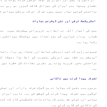
نقصان پہنچا ہے، ایران کی میزائل طاقت کمزور ہو رہی ہے،
مزاحمتی قوتیں تیار نہیں ہیں، جب کہ اس کے برعکس میدانی ح
اسٹریٹجک ترقی اور نئی ڈیٹرنس مساوات
یمن کی انصار اللہ نے ایک اہم تزویراتی پیشرفت میں، بحی
طیارہ بردار جہازوں کو بڑی تعداد میں بیلسٹک میزائلوں س
رکھا ہوا ہے۔
صیہونی رژیم کے لیے امریکی حمایت اور صنعاء پر براہ راست 
آپریشن سے خطے میں امریکی منصوبے کو ایک بڑا دھچکا لگ
مزاحمتی محور ضرورت پڑنے پر مغربی مفادات کو خطرے میں ڈ
ہے۔
تفرقہ پیدا کرنے میں ناکامی
برسوں سے، دشمن کے میڈیا نے من گھڑت فرقہ وارانہ اور نسلی 
لوگوں میں تفرقہ پیدا کرنے کی کوشش کی ہے۔ تاہم، ایران ا
سیاسی اور فوجی صف بندی کے ساتھ ساتھ فلسطینی کاز کے لئے
کی ناکامی کو ظاہر کرتی ہے۔