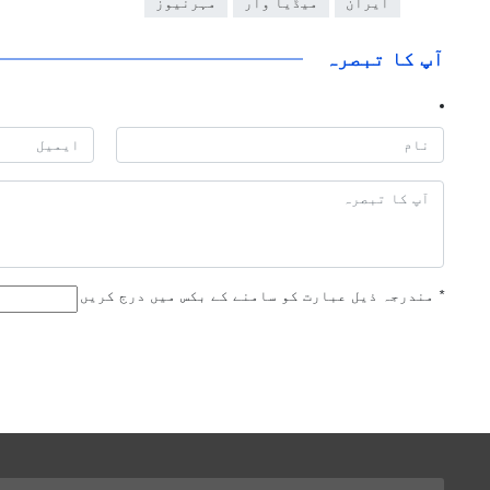
ایران
میڈیا وار
مہرنیوز
آپ کا تبصرہ
*
مندرجہ ذیل عبارت کو سامنے کے بکس میں درج کریں