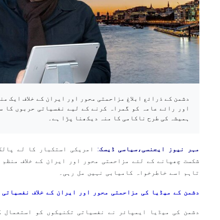
دشمن کے ذرائع ابلاغ مزاحمتی محور اور ایران کے خلاف ایک من
اور رائے عامہ کو گمراہ کرنے کے لیے نفسیاتی حربوں کا س
ہمیشہ کی طرح ناکامی کا منہ دیکھنا پڑا ہے۔
مہر نیوز ایجنسی،سیاسی ڈیسک
:
امریکی استکبار کا لے پالک
شکست چھپانے کے لئے مزاحمتی محور اور ایران کے خلاف منظم پ
تاہم اسے خاطرخواہ کامیابی نہیں مل رہی۔
دشمن کے میڈیا کی مزاحمتی محور اور ایران کے خلاف نفسیاتی 
دشمن کی میڈیا ایمپائر نے نفسیاتی تکنیکوں کو استعمال ک