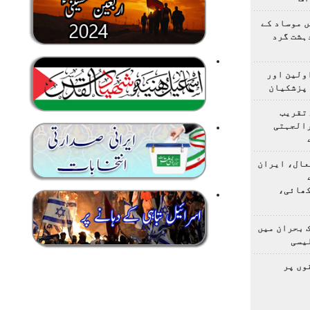
 موساد کے
 4 مسلح دہشت گرد
اولین اور
 پزشکیان
 تقریب
رالجہتی
عال، ایران
کھائی،
 بحران میں
یسی
وں پر