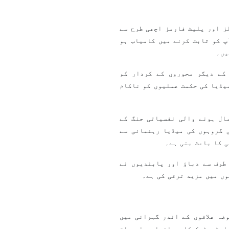
ز اور پلیٹ فارمز اچھی طرح سے
پ کو ثابت کرنے میں کامیاب ہو
یں۔
کے دیگر محوروں کے کردار کو
یڈیا کی حکمت عملیوں کو ناکام
ال ہونے والی نفسیاتی جنگ کے
 گروہوں کی میڈیا رہنمائی سے
 کا باعث بنی ہے۔
طرف سے دباؤ اور پابندیوں نے
وں میں مزید ترقی کی ہے۔
ضہ علاقوں کے اندر گہرائی میں
اسٹریٹجک کارروائیاں، اس بات