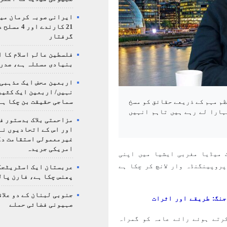
ایرانی صوبہ کرمان میں
21 کارندے اور
گرفتار
فلسطین عالم اسلام کا 
بنیادی مسئلہ ہے، صدر
اربعین محض ایک مذہبی
نہیں/ اربعین ایک کثی
سماجی حقیقت بن چکا ہے
ظم مہم کے ذریعے حقائق کو مسخ
ہارا لے رہے ہیں تاہم انہیں
مزاحمتی بلاک بدستور ف
اور اس کے اتحادیوں نے
غیرمعمولی استقامت د
امریکی جریدہ
 میڈیا مغربی ایشیا میں اپنی
روپینگنڈہ وار لانچ کر چکا ہے
عربستان ایک اسٹریٹجک
پھنس چکا ہے، فارن پال
جنوبی لبنان کے دو علاق
جنگ: طریقے اور اثرات
صہیونی فضائی حملے
رتے ہوئے رائے عامہ کو گمراہ