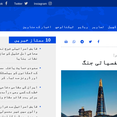
Facebook
Twitter
Instagram
کهيل
تصاوير
ویڈیو
ٹيكنالوجي
اخبار کے عناوین
10 ممتاز خبریں
قابض اسرائیلی فوج نے
صحافی امل خلیل کو جان
:
نشانہ بنایا
فسیاتی جنگ
سعودی حمایت یافتہ مس
کے ٹھکانوں کو بیلسٹک
اور ڈرونز سے تباہ کر 
ایران کی مقامی دفاعی
خطے کے کسی بھی درآمدی
برتر ہے، قائم مقام وز
قابض اسرائیل سے فرار 
والوں میں غیر معمولی
صہیونی میڈیا کا اعتر