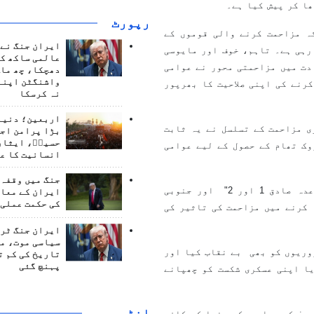
ھا کر پیش کیا ہے۔
رپورٹ
ہ مزاحمت کرنے والی قوموں کے
ایران جنگ نے 
رہی ہے۔ تاہم، خوف اور مایوسی
عالمی ساکھ کو
دت میں مزاحمتی محور نے عوامی
دھچکا، چھ ماہ
واشنگٹن اپنے
رنے کی اپنی صلاحیت کا بھرپور
نہ کرسکا
اربعین؛ دنیا 
ی مزاحمت کے تسلسل نے یہ ثابت
بڑا پرامن اج
حسینؑ، ایثار
وک تھام کے حصول کے لیے عوامی
انسانیت کا ع
جنگ میں وقفہ 
اس تناظر میں، فلسطین میں "طوفان الاقصیٰ" ، ایران سے "وعدہ صادق 1 اور 2" اور جنوبی
ایران کے معام
کی حکمت عملی 
 کرنے میں مزاحمت کی تاثیر کی
ایران جنگ ٹرم
سیاسی موت، م
وریوں کو بھی بے نقاب کیا اور
تاریخ کی کم ت
پہنچ گئی
ا اپنی عسکری شکست کو چھپانے
انٹرويو
یٰ کر رہا ہے کہ صنعا کو کافی