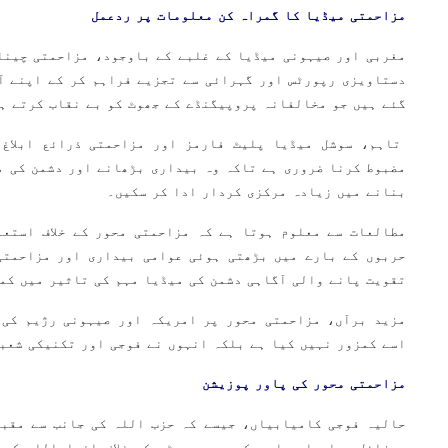
مزاحمتی میڈیا کا گمراہ کن معلومات پر ردعمل
مغربی اور صیہونی میڈیا کے غلبے کے باوجود، مزاحمتی چینل
دستاویزی رپورٹس اور گہرائی سے تجزیے فراہم کر کے اپنے آ
گئے ہیں جو مخالفانہ پروپیگنڈے کے جھوٹ کو بے نقاب کرتے ہ
تاہم، سوشل میڈیا پلیٹ فارمز اور مزاحمتی ذرائع ابلاغ 
مضبوط کرنا ضروری ہے تاکہ وہ بیداری بڑھانے اور دشمن کی م
بنانے میں زیادہ مرکزی کردار ادا کر سکیں۔
مطالعات سے معلوم ہوتا ہے کہ مزاحمتی محور کے خلاف استعم
حربوں کے بارے میں بڑھتی ہوئی عوامی بیداری اور مزاحمتی
تقویت پانے والی آگاہی دشمن کی میڈیا مہم کی تاثیر میں کمی
مزید برآں، مزاحمتی محور پر امریکہ اور صیہونی رژیم کی 
اسے کمزور نہیں کیا ہے بلکہ انہوں نے فوجی اور تکنیکی شعب
مزاحمتی محور کی پاور پوزیشن
حالیہ فوجی کامیابیاں، جیسے کہ حزب اللہ کی جانب سے مقبو
میزائل حملے اور امریکی بحری بیڑے کے خلاف انصاراللہ کی 