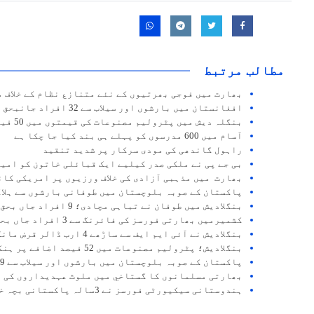
مطالب مرتبط
بھارت میں فوجی بھرتیوں کے نئے متنازع نظام کے خلاف 
افغانستان میں بارشوں اور سیلاب سے 32 افراد جانبحق
بنگلہ دیش میں پٹرولیم مصنوعات کی قیمتوں میں 50 فیصد سے زائد اضافہ
آسام میں 600 مدرسوں کو پہلے ہی بند کیا جا چکا ہے
راہول گاندھی کی مودی سرکار پر شدید تنقید
بی جے پی نے ملکی صدر کیلیے ایک قبائلی خاتون کو امی
بھارت میں مذہبی آزادی کی خلاف ورزیوں پر امریکی کا
پاکستان کے صوبہ بلوچستان میں طوفانی بارشوں سے ہلاکتیں 57 ہ
بنگلادیش میں طوفان نے تباہی مچادی؛ 9 افراد جاں بحق
کشمیرمیں بھارتی فورسز کی فائرنگ سے 3 افراد جاں بحق
بنگلادیش نے آئی ایم ایف سے ساڑھے 4 ارب ڈالر قرض مانگ لیا
بنگلادیش؛ پٹرولیم مصنوعات میں 52 فیصد اضافے پر ہنگامے پھوٹ پڑے
پاکستان کے صوبہ بلوچستان میں بارشوں اور سیلاب سے 39 افراد جاں بحق
بھارتی مسلمانوں کا گستاخي میں ملوث عہدیداروں کی ف
ہندوستانی سیکیورٹی فورسز نے 3سالہ پاکستانی بچہ خاندان سے ملوا دیا