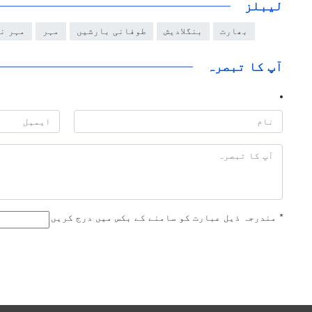
لیبلز
بھارت
بنگلادیش
طوفانی بارشیں
مہر
مہر ن
آپ کا تبصرہ
*
مندرجہ ذیل عبارت کو سامنے کے بکس میں درج کریں