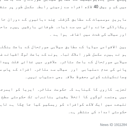
میں کم و بیش 40 لاکھ افراد سے زمینی رابطہ مکمل طور پر منقطع ہوچکا ہے۔
ماہرین موسمیات کے مطابق گزشتہ چند دہائیوں کے دوران حال
ریکارڈکی جانے والی سب سے ذیادہ طوفانی بارشیں ہیں، ماحو
اور سیلاب کی شدت میں اضافہ ہوا ہے ۔
بین الاقوامی میڈیا کے مطابق سیلابی صورتحال کے باعث بنگلہ
ہو ئے ہیں، مکمل طور املاک تباہ ہونے کے باعث لوگ اشیائے ض
سیلابی صورتحال کے باعث متاثرہ علاقوں میں غذائی قلت پیدا
پانی کی عدم دستیابی اور سیلاب سے متاثرہ افراد کے پاس س
چھانےکیلئے کوئی محفوظ علاقہ بھی دستیاب نہیں۔
تجزیہ کاروں کا کہناہے کہ حکومت متاثرہ ایریا کو ایمرجنس
میں پھنسے لوگوں کا انخلا یقینی بنائے,اب تک حکومتی سطح 
نتیجے میں ایک لاکھ کوافراد کو ریسکیو کیا جا چکا ہے تاہ
حکومتی امداد کی منتظر ہے۔
News ID
1911284