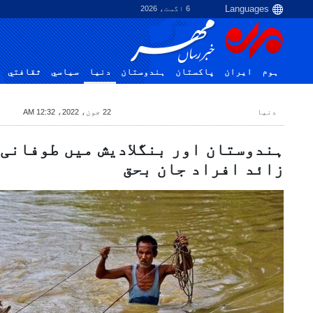
6 اگست، 2026
ہوم
ایران
پاکستان
ہندوستان
دنیا
سياسي
ثقافتي
دنیا
22 جون، 2022، 12:32 AM
زائد افراد جان بحق