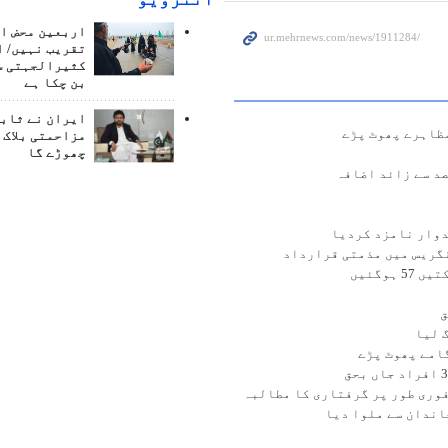
اربعین محض ا
تقریب نہیں/ ا
کثیرالجہتی س
بن چکا ہے
ایران نے ثابت
مظاہرے پھوٹ پڑے
مزاحمتی بلاک 
چھوڑے گا
دوار نامزد کردیا
نگریس میں مذمتی قرارداد
وگئیں
وری طور پر گرفتاری کا مطالبہ