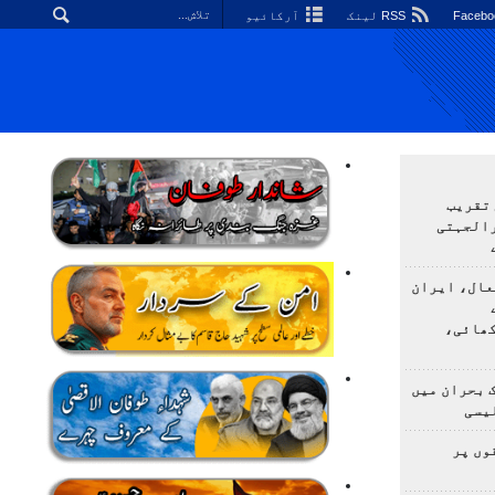
RSS لینک
آرکائیو
 تقریب
رالجہتی
عال، ایران
کھائی،
 بحران میں
یسی
وں پر