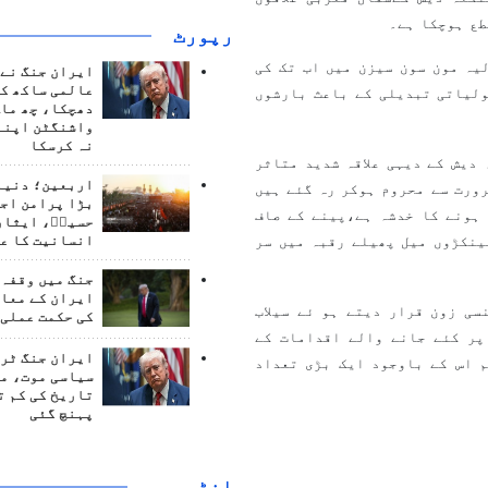
رپورٹ
یہ مون سون سیزن میں اب تک کی
ایران جنگ نے 
عالمی ساکھ کو
لیاتی تبدیلی کے باعث بارشوں
دھچکا، چھ ماہ
واشنگٹن اپنے
نہ کرسکا
 دیش کے دیہی علاقہ شدید متاثر
اربعین؛ دنیا 
رورت سے محروم ہوکر رہ گئے ہیں
بڑا پرامن اج
 ہونے کا خدشہ ہے،پینے کے صاف
حسینؑ، ایثار
ینکڑوں میل پھیلے رقبہ میں سر
انسانیت کا ع
جنگ میں وقفہ 
ایران کے معام
ی زون قرار دیتے ہو ئے سیلاب
کی حکمت عملی 
پر کئے جانے والے اقدامات کے
ایران جنگ ٹرم
م اس کے باوجود ایک بڑی تعداد
سیاسی موت، م
تاریخ کی کم ت
پہنچ گئی
انٹرويو