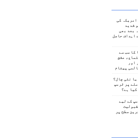
امریکہ کی
 شدید
 بعد بھی
 اہداف حاصل
کا سب سے
تماع، عشق
 اور
المی پیغام
یا نئی چال؟
لے پر ٹرمپ
کیا ہے؟
پ کے لیے
قبولیت
رین سطح پر