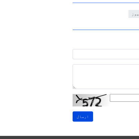
یوز
ارسال