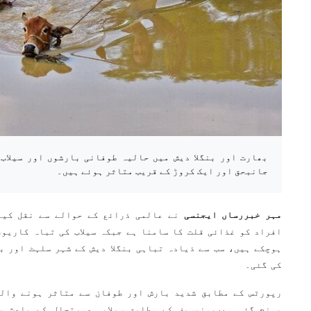
جانبحق اور ایک کروڑ کے قریب متاثر ہوئے ہیں۔
مہر خبررساں ایجنسی
نے عالمی ذرائع کے حوالے سے نقل کیا 
افراد کو غذائی قلت کا سامنا ہے جبکہ سیلاب کی تباہ کاریوں
ہوچکے ہیں، سب سے ذیادہ تباہی بنگلا دیش کے شہر سلہٹ اور ب
کی گئی۔
رپورٹس کے مطابق شدید بارش اور طوفان سے متاثر ہونے والے
پہنچ گئی ہے،یونیسیف کے مطابق سیلابی صورتحال کے باعث بن