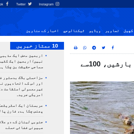
Facebook
Twitter
Instagram
کهيل
تصاوير
ویڈیو
ٹيكنالوجي
اخبار کے عناوین
10 ممتاز خبریں
اربعین محض ایک مذہبی
نہیں/ اربعین ایک کثی
ہندوستان اور بنگلادیش میں طوفانی بارشیں، 100سے
سماجی حقیقت بن چکا ہے
مزاحمتی بلاک بدستور ف
اور اس کے اتحادیوں نے
غیرمعمولی استقامت د
امریکی جریدہ
عربستان ایک اسٹریٹجک
پھنس چکا ہے، فارن پال
جنوبی لبنان کے دو علاق
صہیونی فضائی حملے