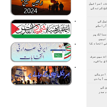
ت، اسرائیل
لح کرنے کی
یل کی
آرامکو
ممالک پر
نہیں
ی اتحاد کا
ت میں صرف
اق باقی،
 امریکی
ب آبادی
 کی
 صدر