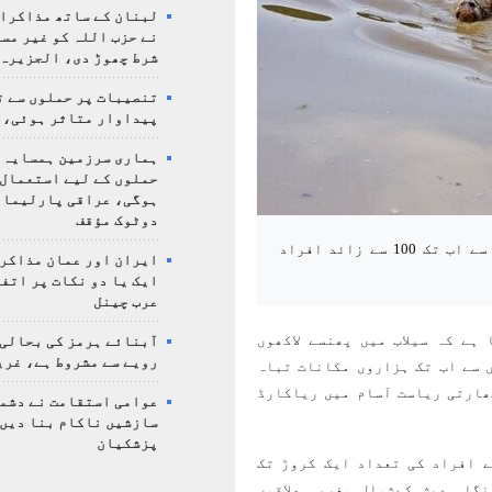
لبنان کے ساتھ مذاکرا
نے حزب اللہ کو غیر مس
شرط چھوڑ دی، الجزیرہ
تنصیبات پر حملوں سے ت
پیداوار متاثر ہوئی، 
ہماری سرزمین ہمسایہ 
حملوں کے لیے استعمال 
ہوگی، عراقی پارلیمان
دوٹوک مؤقف
بھارت اور بنگلا دیش میں حالیہ طوفانی بارشوں اور سیلاب سے اب تک 100 سے زائد افراد
ایران اور عمان مذاکرا
ایک یا دو نکات پر اتف
عرب چینل
ہے کہ سیلاب میں پھنسے لاکھوں
آبنائے ہرمز کی بحالی
رویے سے مشروط ہے، غری
 سے اب تک ہزاروں مکانات تباہ
ھارتی ریاست آسام میں ریاکارڈ
عوامی استقامت نے دشمن
سازشیں ناکام بنا دیں،
پزشکیان
 افراد کی تعداد ایک کروڑ تک
گلہ دیش کےشمال مغربی علاقوں