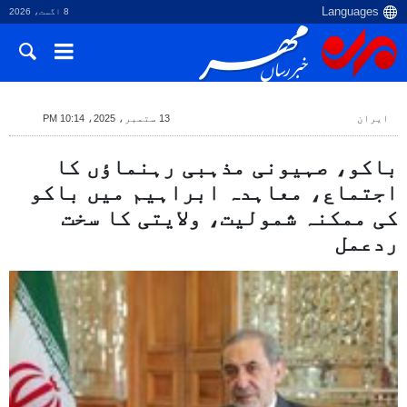
8 اگست، 2026
ایران
13 ستمبر، 2025، 10:14 PM
باکو، صہیونی مذہبی رہنماؤں کا
اجتماع، معاہدہ ابراہیم میں باکو
کی ممکنہ شمولیت، ولایتی کا سخت
ردعمل