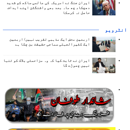
ایران جنگ نے امریکہ کی عالمی ساکھ کو شدید
دھچکا، چھ ماہ بعد بھی واشنگٹن اپنے اہداف
حاصل نہ کرسکا
انٹرويو
اربعین محض ایک مذہبی تقریب نہیں/ اربعین
ایک کثیرالجہتی سماجی حقیقت بن چکا ہے
ایران نے ثابت کیا کہ وہ مزاحمتی بلاک کو تنہا
نہیں چھوڑے گا