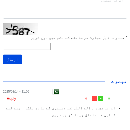
*
مندرجہ ذیل عبارت کو سامنے کے بکس میں درج کریں
ارسال
تبصرے
11:03 - 2025/09/14
Reply
0
0
آذربائجان والے اللّٰہ کے دشمنوں کے ساتھ ملکر اپنے لئے
تباہی کا سامان پیدا کر رہے ہیں ۔