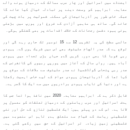
ایجنڈے میں اسرائیل اور چار عرب ممالک کے درمیان ہونے والے
معاہدہ ابراہیم کو وسعت دینے پر تبادلہ خیال کیا جائے گا
جبکہ خاص طور پر آذربائیجان کی ممکنہ شمولیت پر بات چیت کی
جائے گی۔ ساتھ ہی مذہبی آزادی کے فروغ اور یورپ میں بڑھتی
ہوئی یہود دشمن رجحانات کے خلاف اقدامات پر بھی گفتگو ہوگی۔
عالمی سطح کی یہ تقریب 12 سے 15 نومبر تک جاری رہے گی اور
توقع ہے کہ صدر الهام علیئوف بھی اس میں شریک ہوں گے۔ یہودی
ربی قوبا کا بھی دورہ کریں گے، جہاں بڑی تعداد میں یہودی
آباد ہیں۔ رواں سال کے آغاز میں یورپی ربیوں کی کانفرنس کے
صدر ربی پنحاس گولڈشمیڈ نے صدر علیئوف سے ملاقات کے موقع پر
کہا تھا کہ آذربائیجان یہودی عوام کے لیے خاص اہمیت رکھتا
ہے اور دنیا کی نایاب یہودی برادریوں میں سے ایک کا گھر ہے۔
قابل ذکر ہے کہ ابراہیم معاہدہ 2020 میں نافذ ہوا تھا جس کا
ہدف اسرائیل اور عرب ریاستوں کے درمیان تعلقات کو معمول پر
لانا ہے۔ اس کے دو پہلو ہیں: ایک فلسطین تنازع کے حل اور نئی
فلسطینی ریاست کے قیام سے متعلق ہے، تاہم اس منصوبے میں
فلسطینی زمین زیادہ تر اسرائیل کے حق میں رکھی گئی ہے۔