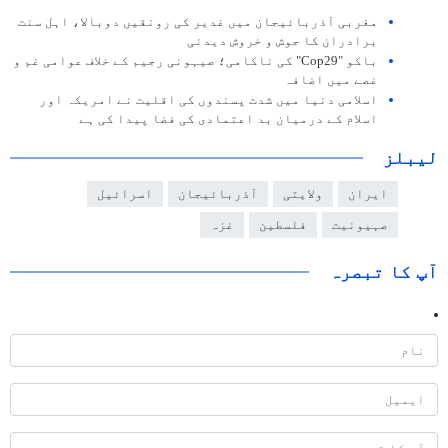
مغربی آذربائیجان میں غدیر کی رونقیں دوبالا، اہل سنت
برادران کا جوش و خروش دیدنی
باکو "Cop29" کی ناکامی؛ صیہونی رجیم کے خلاف عوامی غم و
غصے میں اضافہ
اسلامی دنیا میں شدت پسندوں کی اقلیت نے امریکہ اور
اسلام کے درمیان بد اعتمادی کی فضا پیدا کی ہے
لیبلز
ایران
ولایتی
آذربائیجان
اسرائیل
صہیونیت
فلسطین
غزہ
آپ کا تبصرہ