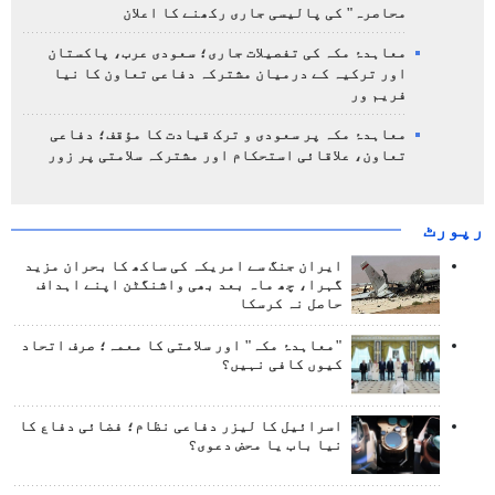
محاصرہ" کی پالیسی جاری رکھنے کا اعلان
معاہدۂ مکہ کی تفصیلات جاری؛ سعودی عرب، پاکستان
اور ترکیہ کے درمیان مشترکہ دفاعی تعاون کا نیا
فریم ور
معاہدۂ مکہ پر سعودی و ترک قیادت کا مؤقف؛ دفاعی
تعاون، علاقائی استحکام اور مشترکہ سلامتی پر زور
رپورٹ
ایران جنگ سے امریکہ کی ساکھ کا بحران مزید
گہرا، چھ ماہ بعد بھی واشنگٹن اپنے اہداف
حاصل نہ کرسکا
"معاہدۂ مکہ" اور سلامتی کا معمہ؛ صرف اتحاد
کیوں کافی نہیں؟
اسرائیل کا لیزر دفاعی نظام؛ فضائی دفاع کا
نیا باب یا محض دعوی؟