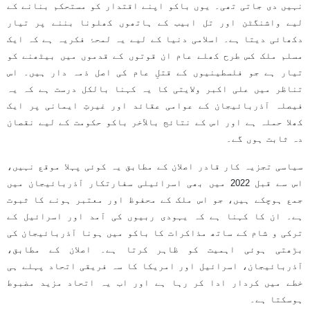
نہیں دی جاتی تھی۔ یوں باکو اپنے اقتدار کو مستحکم بنانے کے
لیے واشنگٹن اور تل ابیب کے ہاتھوں کھلونا بننے پر تیار
دکھائی دیتا ہے۔ اسلامی دنیا کے لیے یہ لمحۂ فکریہ ہے کہ ایک
مسلم ملک کس طرح کھلے عام ان قوتوں کے قدموں میں بیٹھنے کو
تیار ہے جو فلسطینیوں کے قتلِ عام کی اصل ذمہ دار ہیں۔ اس
تناظر میں علی اکبر ولایتی کا یہ کہنا بالکل درست ہے کہ یہ
فیصلہ آذربائیجان کے عوامی عقائد اور غیرتِ ایمانی پر ایک
کھلا حملہ ہے اور اس کے نتائج بالآخر باکو حکومت کے لیے نقصان
دہ ثابت ہوں گے۔
سیاسی تجزیہ کار قادر اصلان کے مطابق یہ کوئی پہلا موقع نہیں،
اس سے قبل 2022 میں بھی اسرائیلی سفارتکار آذربائیجان میں
جمع ہوچکے ہیں، جو اس ملک کے محفوظ اور معتبر ہونے کا ثبوت
ہے۔ ان کا کہنا ہے کہ یہودی ربیوں کی آمد اور اسرائیل کے
ترکی و شام کے ساتھ مذاکرات کا باکو میں ہونا آذربائیجان کی
بڑھتی ہوئی اہمیت کو ظاہر کرتا ہے۔ اصلان کے مطابق،
آذربائیجان، اسرائیل اور امریکا کا سہ فریقی اتحاد پہلے ہی
خطے میں کردار ادا کر رہا ہے اور اب یہ اتحاد مزید مضبوط
ہوسکتا ہے۔