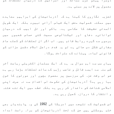
دوسرا پہلو عرب ممالک اور اسرائیل کے درمیان تعلقات کو
معمول پر لانے پر مبنی ہے۔
تجزیہ نگاروں کا کہنا ہے کہ آذربائیجان کی ابراہیم معاہدے
میں ممکنہ شمولیت محض ایک قیاس آرائی نہیں، بلکہ ایک طویل
المدتی حقیقت کا عکاسی ہے۔ باکو اور تل ابیب کے درمیان
توانائی، دفاع اور ٹیکنالوجی سمیت کئی حساس شعبوں میں
برسوں سے گہرے روابط قائم ہیں۔ اب اگر ان تعلقات کو کھلے عام
سفارتی شکل دی جاتی ہے تو یہ قدم دراصل اسلام دشمن عزائم کو
قانونی لبادہ پہنانے کے مترادف ہوگا۔
یہاں سب سے اہم سوال یہ ہے کہ ایک مسلمان اکثریتی ریاست آخر
کس منہ سے ایسے قاتل و غاصب رژیم کے ساتھ تعلقات بڑھا رہی ہے
جو اس وقت غزہ کی سرزمین پر معصوم بچوں اور عورتوں کا خون
بہا رہی ہے؟ آذربائیجان کی حکومت اس اقدام سے نہ صرف اپنی
اسلامی شناخت کو داغدار کر رہی ہے بلکہ خطے میں ایک نئے فتنہ
و انتشار کا دروازہ کھول رہی ہے۔
اس شمولیت کے نتیجے میں امریکا کی 1992 کی وہ پابندیاں بھی
ختم ہوسکتی ہیں جن کے تحت آذربائیجان کو براہ راست امداد