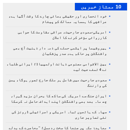
10 ممتاز خبریں
خود انحصاری اور حقیقی بھائی چارے کا وقت آگیا ہے،
عراقچی کا ہمسایہ ممالک کو پیغام
امریکی-سعودی جارحیت، عراقی مقاومت کا جوابی
کارروائی مؤخر کرنے کا اعلان
ہیروشیما پر ایٹمی حملے کی ذمہ دار ذہنیت آج بھی
واشنگٹن پر حاکم ہے، صدر پزشکیان
بین الاقوامی مصنوعی ذہانت اولمپیاڈ؛ ایرانی طلباء
نے 4 تمغے جیت لیے
سعودی جارحیت میں شامل ہر ملک جارح تصور ہوگا، یمن
کی وارننگ
ایران جنگ سے امریکہ کی ساکھ کا بحران مزید گہرا،
چھ ماہ بعد بھی واشنگٹن اپنے اہداف حاصل نہ کرسکا
سپاہ کے ہاتھوں تباہ امریکی و اسرائیلی ڈرونز کی
نئی تصاویر جاری
معاہدۂ مکہ پر صنعا کا سخت ردعمل؛ "محاصرے کے بدلے