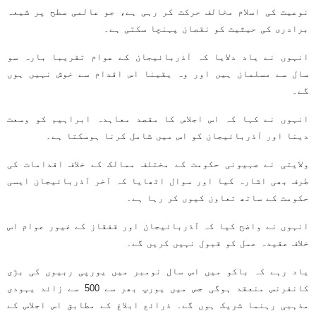
نوعیت کی اسلام مخالف حرکت کر رہی ہے، جو عالمی سطح پر شیعہ
برادری کی حیثیت کو نقصان پہنچا سکتی ہے۔
انہوں نے یاد دلایا کہ آذربائیجان کے عوام تقریبا بارہ سو
سال سے مسلمان ہیں اور وہ یقینا اس اقدام سے خوش نہیں ہوں
گے۔
انہوں نے کہا کہ اس اجلاس کا مقصد معاہدہ ابراہیم کو وسعت
دینا اور آذربائیجان کو اس میں شامل کرنا ہوسکتا ہے۔
ولایتی نے صہیونی حکومت کے مختلف ممالک کے خلاف اقدامات کی
طرف بھی اشارہ کیا اور سوال اٹھایا کہ آخر آذربائیجان ایسی
حکومت کے ساتھ تعاون کیوں کر رہا ہے۔
انہوں نے واضح کیا کہ آذربائیجان اور قفقاز کے غیور عوام اس
خلاف عقیدہ عمل کو قبول نہیں کریں گے۔
یاد رہے کہ باکو میں اس سال نومبر میں یورپی ربیوں کی بڑی
کانفرنس منعقد ہوگی جس میں یورپ بھر سے 500 سے زائد یہودی
مذہبی رہنما شریک ہوں گے۔ ذرائع ابلاغ کے مطابق اس اجلاس کے