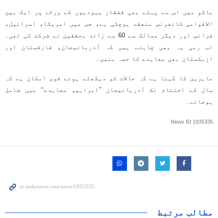
باکو میں اس سے پہلے بھی قفقاز یہودیوں کے ورثے پر ایک بین
الاقوامی کانفرنس منعقد ہوچکی ہے، جس میں امریکا، اسرائیل،
فرانس اور دیگر ممالک سے 60 سے زائد محققین نے شرکت کی تھی۔
اب ربی یہ بھی چاہتے ہیں کہ آذربائیجان، قازقستان اور
ازبکستان بھی معاہدے کا حصہ بنیں۔
ماہرین کا کہنا ہے کہ حالات کو دیکھتے ہوئے قوی امکان ہے کہ
سال کے اختتام تک آذربائیجان ’’ابراہیم معاہدے‘‘ میں شامل
ہوجائے۔
News ID
1935335
مطالب مرتبط