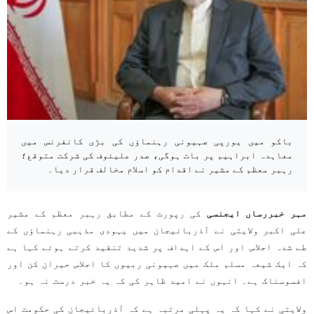
باکو میں یورپی صہیونی رہنماؤں کی بڑی کانفرنس میں
معاہدہ ابراہیم پر بات ہوگی، صدر علیئوف کی شرکت متوقع؛
رہبر معظم کے مشیر نے اقدام کو اسلام مخالف قرار دیا۔
مہر خبررساں ایجنسی
کی رپورٹ کے مطابق رہبر معظم کے مشیر
علی اکبر ولایتی نے آذربائیجان میں یہودی مذہبی رہنماؤں کے
طے شدہ اجلاس اور اس کے اہداف پر شدید تنقید کرتے ہوئے کہا ہے
کہ ایک شیعہ مسلم ملک میں صہیونی ربیوں کا اجلاس حیران کن اور
افسوسناک ہے۔ انہوں نے امید ظاہر کی کہ یہ خبر درست نہ ہو۔
ولایتی نے کہا کہ یہ پہلی مرتبہ ہے کہ آذربائیجان کی حکومت اس