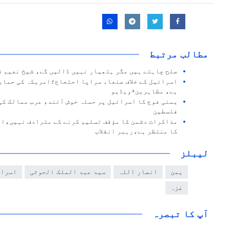
مطالب مرتبط
صلح چاہتے ہیں مگر ہتھیار نہیں ڈالیں گے، شیخ نعیم ق
اسرائیل کے خلاف صنعاء سراپا احتجاج؛امریکہ کی حمای
ہے، مظاہرین+ویڈیو
یمنی فوج کا اسرائیل پر حملہ خوش آئند، عرب ممالک کی
فلسطین
مذاکرات دشمن کا مؤقف تسلیم کرنے کے مترادف نہیں،ای
کا منتظر ہے،رہبر انقلاب
لیبلز
یمن
انصار اللہ
سید عبد الملک الحوثی
اسرائ
غزہ
آپ کا تبصرہ