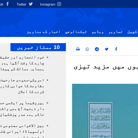
Facebook
Twitter
Instagram
کهيل
تصاوير
ویڈیو
ٹيكنالوجي
اخبار کے عناوین
10 ممتاز خبریں
خود انحصاری اور حقیق
چارے کا وقت آگیا ہے، 
وں میں مزید تیزی
ہمسایہ ممالک کو پیغا
امریکی-سعودی جارحیت،
مقاومت کا جوابی کارر
کرنے کا اعلان
ہیروشیما پر ایٹمی حمل
دار ذہنیت آج بھی واشن
حاکم ہے، صدر پزشکیان
بین الاقوامی مصنوعی ذ
تمغے جیت لیے