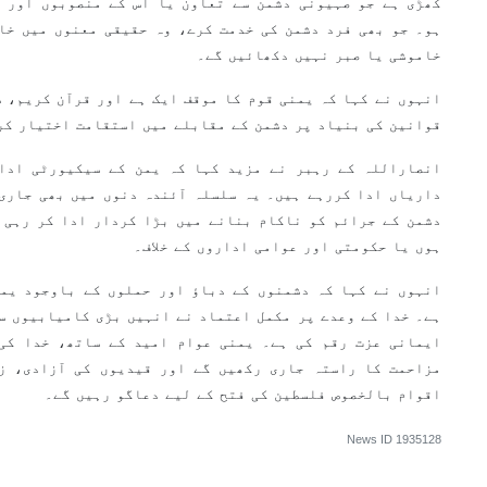
کھڑی ہے جو صہیونی دشمن سے تعاون یا اس کے منصوبوں اور ج
ہو۔ جو بھی فرد دشمن کی خدمت کرے، وہ حقیقی معنوں میں خا
خاموشی یا صبر نہیں دکھائیں گے۔
انہوں نے کہا کہ یمنی قوم کا موقف ایک ہے اور قرآن کریم، ش
قوانین کی بنیاد پر دشمن کے مقابلے میں استقامت اختیار کر
انصاراللہ کے رہبر نے مزید کہا کہ یمن کے سیکیورٹی ادا
داریاں ادا کررہے ہیں۔ یہ سلسلہ آئندہ دنوں میں بھی جاری
دشمن کے جرائم کو ناکام بنانے میں بڑا کردار ادا کر رہی ہ
ہوں یا حکومتی اور عوامی اداروں کے خلاف۔
انہوں نے کہا کہ دشمنوں کے دباؤ اور حملوں کے باوجود یمن
ہے۔ خدا کے وعدے پر مکمل اعتماد نے انہیں بڑی کامیابیوں سے
ایمانی عزت رقم کی ہے۔ یمنی عوام امید کے ساتھ، خدا کی
مزاحمت کا راستہ جاری رکھیں گے اور قیدیوں کی آزادی، ز
اقوام بالخصوص فلسطین کی فتح کے لیے دعاگو رہیں گے۔
News ID
1935128