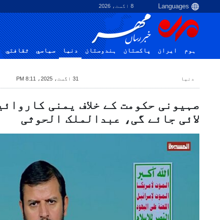
8 اگست، 2026
ہوم
ایران
پاکستان
ہندوستان
دنیا
سياسي
ثقافتي
دنیا
31 اگست، 2025، 8:11 PM
صہیونی حکومت کے خلاف یمنی کاروائی
لائی جائے گی، عبدالملک الحوثی