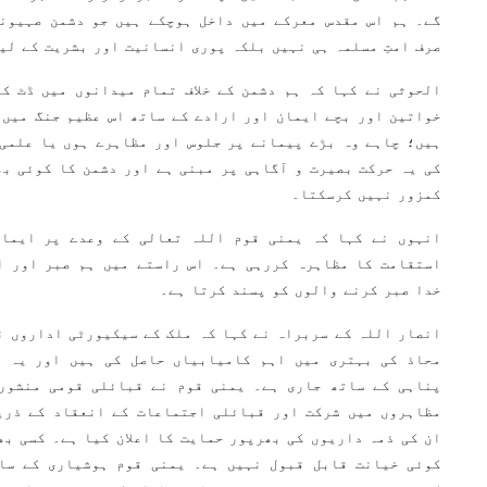
گے۔ ہم اس مقدس معرکے میں داخل ہوچکے ہیں جو دشمن صہیونی
صرف امتِ مسلمہ ہی نہیں بلکہ پوری انسانیت اور بشریت کے لی
الحوثی نے کہا کہ ہم دشمن کے خلاف تمام میدانوں میں ڈٹ ک
خواتین اور بچے ایمان اور ارادے کے ساتھ اس عظیم جنگ میں 
ہیں؛ چاہے وہ بڑے پیمانے پر جلوس اور مظاہرے ہوں یا علمی
کی یہ حرکت بصیرت و آگاہی پر مبنی ہے اور دشمن کا کوئی بھ
کمزور نہیں کرسکتا۔
انہوں نے کہا کہ یمنی قوم اللہ تعالی کے وعدے پر ایمان
استقامت کا مظاہرہ کررہی ہے۔ اس راستے میں ہم صبر اور ا
خدا صبر کرنے والوں کو پسند کرتا ہے۔
انصار اللہ کے سربراہ نے کہا کہ ملک کے سیکیورٹی اداروں ن
محاذ کی بہتری میں اہم کامیابیاں حاصل کی ہیں اور یہ س
پناہی کے ساتھ جاری ہے۔ یمنی قوم نے قبائلی قومی منشور 
مظاہروں میں شرکت اور قبائلی اجتماعات کے انعقاد کے ذری
ان کی ذمہ داریوں کی بھرپور حمایت کا اعلان کیا ہے۔ کسی بھ
کوئی خیانت قابل قبول نہیں ہے۔ یمنی قوم ہوشیاری کے سا