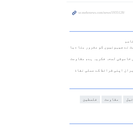
اسم
ت نے صیہونیوں کو مغرور بنا دیا
 خاموشی لمحہ فکریہ ہے، مقاومت
ران اپنی شرائط کے عملی نفاذ
یل
مقاومت
فلسطین