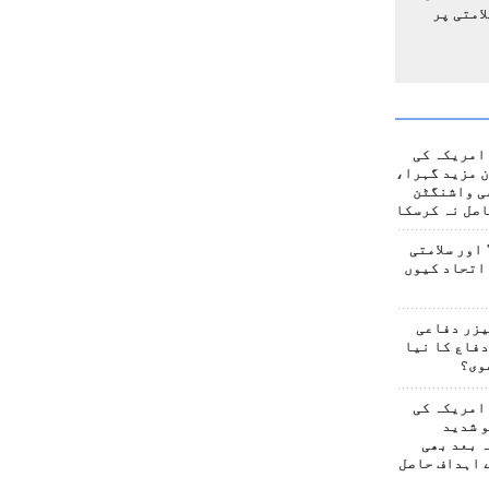
امتی پر
امریکہ کی
 مزید گہرا،
ی واشنگٹن
صل نہ کرسکا
اور سلامتی
اتحاد کیوں
یزر دفاعی
فاع کا نیا
وی؟
امریکہ کی
 شدید
 بعد بھی
 اہداف حاصل