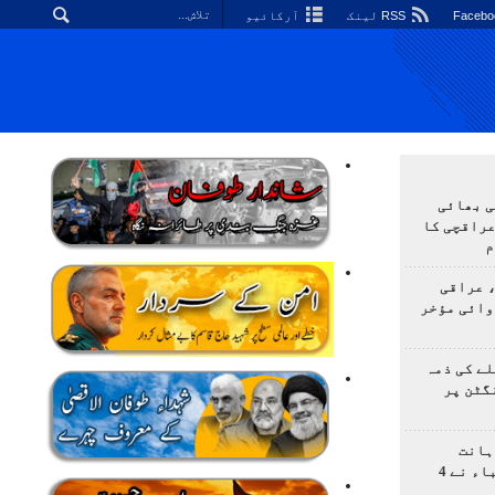
RSS لینک
آرکائیو
ی بھائی
عراقچی کا
م
 عراقی
وائی مؤخر
ے کی ذمہ
گٹن پر
ہانت
اولمپیاڈ؛ ایرانی طلباء نے 4