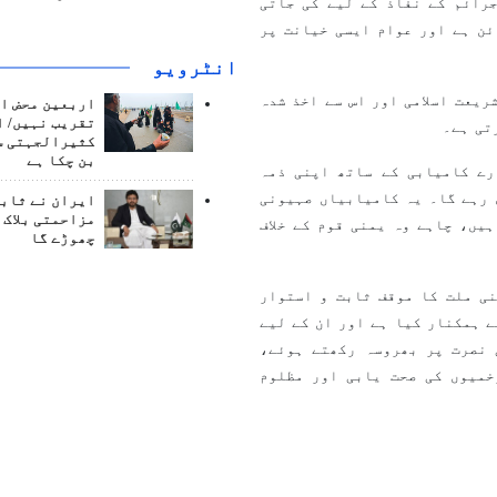
رائم کے نفاذ کے لیے کی جاتی
ئن ہے اور عوام ایسی خیانت پر
انٹرويو
ریعت اسلامی اور اس سے اخذ شدہ
اربعین محض ا
تقریب نہیں/ ا
تی ہے۔
کثیرالجہتی س
بن چکا ہے
رے کامیابی کے ساتھ اپنی ذمہ
 رہے گا۔ یہ کامیابیاں صہیونی
ایران نے ثابت
مزاحمتی بلاک 
یں، چاہے وہ یمنی قوم کے خلاف
چھوڑے گا
ی ملت کا موقف ثابت و استوار
 ہمکنار کیا ہے اور ان کے لیے
 نصرت پر بھروسہ رکھتے ہوئے،
خمیوں کی صحت یابی اور مظلوم