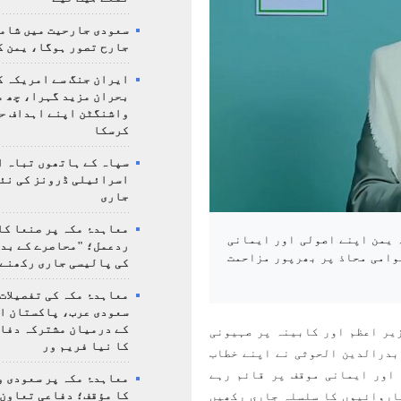
سعودی جارحیت میں شامل
جارح تصور ہوگا، یمن ک
ایران جنگ سے امریکہ ک
بحران مزید گہرا، چھ م
واشنگٹن اپنے اہداف ح
کرسکا
سپاہ کے ہاتھوں تباہ ا
اسرائیلی ڈرونز کی نئ
جاری
معاہدۂ مکہ پر صنعا کا
 یمن اپنے اصولی اور ایمانی
ردعمل؛ "محاصرے کے بد
عوامی محاذ پر بھرپور مزاحمت
کی پالیسی جاری رکھنے 
معاہدۂ مکہ کی تفصیلات
سعودی عرب، پاکستان ا
کے درمیان مشترکہ دفا
یر اعظم اور کابینہ پر صہیونی
کا نیا فریم ور
بدرالدین الحوثی نے اپنے خطاب
اور ایمانی موقف پر قائم رہے
معاہدۂ مکہ پر سعودی و
کا مؤقف؛ دفاعی تعاون،
اروائیوں کا سلسلہ جاری رکھیں