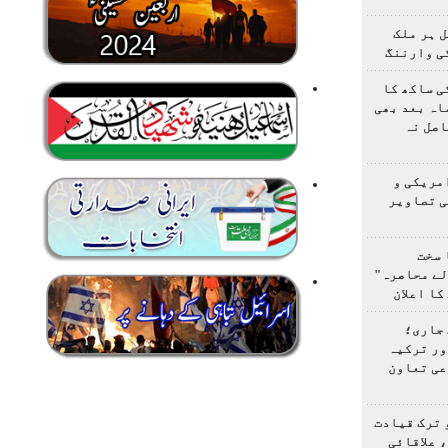
 ہر ملک
ی وارننگ
ی ساکھ کا
اہ بعد بھی
اصل نہ
مریکی و
ی تصاویر
 سخت
لے محاصرہ"
کا اعلان
 جاری؛
ور ترکیہ
عی تعاون
 ترک قیادت
 علاقائی