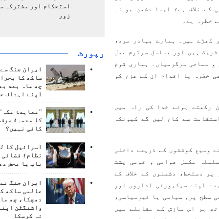
استحکام اور مشترکہ سل
 کے خلاف ہے؛ ایسا دشمن جو نہ
زور
ے خطرہ ہے۔
ر کھڑے ہیں۔ ہمارے بہادر مرد،
رپورٹ
شریک ہیں اور مسلسل سرگرم عمل
 و سماجی سرگرمیاں۔ ہماری قوم
ایران جنگ سے 
ی خطرہ یا اقدام ان کے عزم کو
ساکھ کا بحران
چھ ماہ بعد بھ
اپنے اہداف حا
 رکھتے ہوئے خدا کی راہ میں
"معاہدۂ مکہ" 
ستقامت سے کام لیں گے کیونکہ
کا معمہ؛ صرف 
کافی نہیں؟
اسرائیل کا ل
ے وسیع کوششوں کے ذریعے داخلی
نظام؛ فضائی د
لسلہ مکمل عوامی و قومی پشت
باب یا محض دع
پر دستخط، دشمنوں کے خلاف کے
ایران جنگ نے 
عے اپنے سیکیورٹی اداروں اور
عالمی ساکھ کو
ی سطح پر، سیاسی یا غیرسیاسی،
دھچکا، چھ ماہ
واشنگٹن اپنے
تھ ہر اس سازش کے مقابلے میں
نہ کرسکا