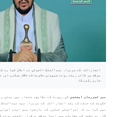
انصاراللہ کے سربراہ عبدالملک الحوثی نے اعلان کیا ہے کہ
موقف پر قائم رہتے ہوئے صہیونی حکومت کے خلاف عسکری اور 
جاری رکھے گا۔
مہر خبررساں ایجنسی
کی رپورٹ کے مطابق، صنعاء میں یمنی وز
حکومت کے حملے کے بعد انصار اللہ کے سربراہ سید عبدالملک 
میں کہا ہے کہ اسرائیلی حملوں کے باوجود یمن اپنے اصولی 
گا۔ ہم دشمن کے مقابلے میں اپنا موقف برقرار رکھتے ہوئے ک