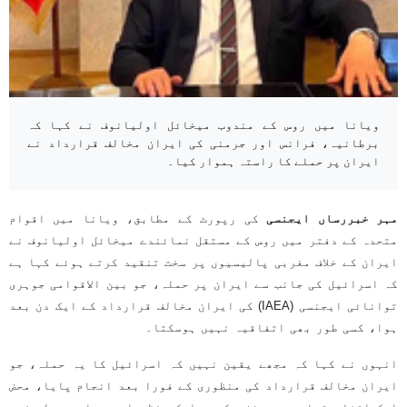
ویانا میں روس کے مندوب میخائل اولیانوف نے کہا کہ
برطانیہ، فرانس اور جرمنی کی ایران مخالف قرارداد نے
ایران پر حملے کا راستہ ہموار کیا۔
مہر خبررساں ایجنسی
کی رپورٹ کے مطابق، ویانا میں اقوام
متحدہ کے دفتر میں روس کے مستقل نمائندے میخائل اولیانوف نے
ایران کے خلاف مغربی پالیسیوں پر سخت تنقید کرتے ہوئے کہا ہے
کہ اسرائیل کی جانب سے ایران پر حملہ، جو بین الاقوامی جوہری
توانائی ایجنسی (IAEA) کی ایران مخالف قرارداد کے ایک دن بعد
ہوا، کسی طور بھی اتفاقیہ نہیں ہوسکتا۔
انہوں نے کہا کہ مجھے یقین نہیں کہ اسرائیل کا یہ حملہ، جو
ایران مخالف قرارداد کی منظوری کے فورا بعد انجام پایا، محض