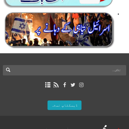
ڈیسکٹاپ نسخہ