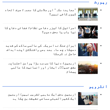
رپورٹ
"معاہدۂ مکہ" اور سلامتی کا معمہ؛ صرف اتحاد
کیوں کافی نہیں؟
اسرائیل کا لیزر دفاعی نظام؛ فضائی دفاع کا
نیا باب یا محض دعوی؟
ایران جنگ نے امریکہ کی عالمی ساکھ کو شدید
دھچکا، چھ ماہ بعد بھی واشنگٹن اپنے اہداف
حاصل نہ کرسکا
اربعین؛ دنیا کا سب سے بڑا پرامن اجتماع،
عشق حسینؑ، ایثار اور انسانیت کا عالمی
پیغام
انٹرويو
اربعین محض ایک مذہبی تقریب نہیں/ اربعین
ایک کثیرالجہتی سماجی حقیقت بن چکا ہے