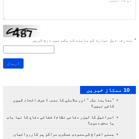
*
مندرجہ ذیل عبارت کو سامنے کے بکس میں درج کریں
ارسال
10 ممتاز خبریں
"معاہدۂ مکہ" اور سلامتی کا معمہ؛ صرف اتحاد کیوں
کافی نہیں؟
اسرائیل کا لیزر دفاعی نظام؛ فضائی دفاع کا نیا باب
یا محض دعوی؟
یمنی افواج کی سعودی عسکری مراکز پر کارروائیاں