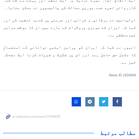
ایک اتفاق تھا۔ میرے نزدیک یہ ایک منظم اور پہلے سے طے شدہ
کارروائی تھی، جسے یورپی ممالک کی پالیسیوں نے ممکن بنایا۔
اولیانوف نے برطانیہ، فرانس اور جرمنی پر شدید تنقید کی اور
کہا کہ ایران کے جوہری پروگرام کے بارے میں ان کا موقف سراسر
غیرمنطقی ہے۔
انہوں نے کہا کہ ایران کو پرامن ایٹمی توانائی کے استعمال
کا مکمل حق حاصل ہے، اور اس پر شکوک و شبہات کرنا ایک مضحکہ
خیز ہے۔
News ID
1934658
مطالب مرتبط