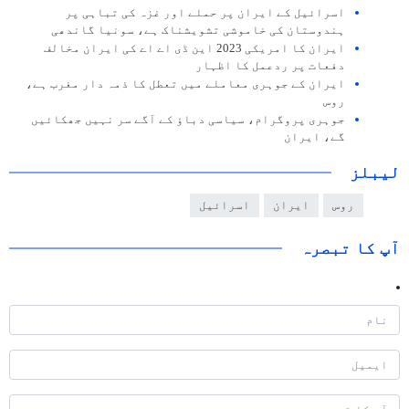
اسرائیل کے ایران پر حملے اور غزہ کی تباہی پر
ہندوستان کی خاموشی تشویشناک ہے، سونیا گاندھی
ایران کا امریکی 2023 این ڈی اے اے کی ایران مخالف
دفعات پر ردعمل کا اظہار
ایران کے جوہری معاملے میں تعطل کا ذمہ دار مغرب ہے،
روس
جوہری پروگرام، سیاسی دباؤ کے آگے سر نہیں جھکائیں
گے، ایران
لیبلز
روس
ایران
اسرائیل
آپ کا تبصرہ