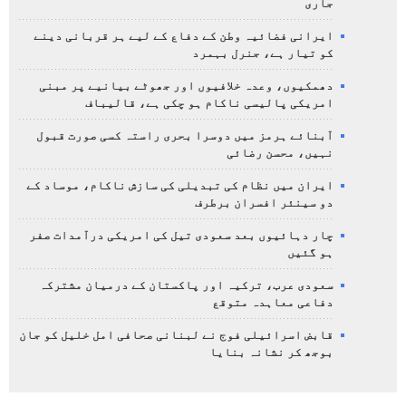
جاری
ایرانی فضائیہ وطن کے دفاع کے لیے ہر قربانی دینے
کو تیار ہے، جنرل بہمرد
دھمکیوں، وعدہ خلافیوں اور جھوٹے بیانیے پر مبنی
امریکی پالیسی ناکام ہو چکی ہے، قالیباف
آبنائے ہرمز میں دوسرا بحری راستہ کسی صورت قبول
نہیں، محسن رضائی
ایران میں نظام کی تبدیلی کی سازش ناکام، موساد کے
دو سینئر افسران برطرف
چار دہائیوں بعد سعودی تیل کی امریکی درآمدات صفر
ہو گئیں
سعودی عرب، ترکیہ اور پاکستان کے درمیان مشترکہ
دفاعی معاہدہ متوقع
قابض اسرائیلی فوج نے لبنانی صحافی امل خلیل کو جان
بوجھ کر نشانہ بنایا