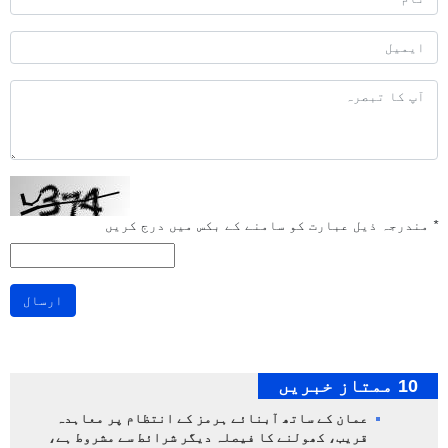
*
مندرجہ ذیل عبارت کو سامنے کے بکس میں درج کریں
ارسال
10 ممتاز خبریں
عمان کے ساتھ آبنائے ہرمز کے انتظام پر معاہدہ
قریب، کھولنے کا فیصلہ دیگر شرائط سے مشروط ہے،