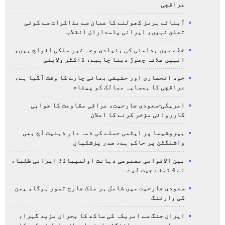
عراقچی
آبنائے ہرمز کھولنے کا عمان سے مذاکرات سے کوئی
تعلق نہیں، ایرانی پاسداران انقلاب
خطے میں بدامنی کی بنیادی وجہ غیر ملکی افواج ہیں،
انہیں علاقہ چھوڑ دینا چاہیے، ڈاکٹر ولایتی
خود انحصاری اور حقیقی بھائی چارے کا وقت آگیا ہے،
عراقچی کا ہمسایہ ممالک کو پیغام
امریکی-سعودی جارحیت، عراقی مقاومت کا جوابی
کارروائی مؤخر کرنے کا اعلان
ہیروشیما پر ایٹمی حملے کی ذمہ دار ذہنیت آج بھی
واشنگٹن پر حاکم ہے، صدر پزشکیان
بین الاقوامی مصنوعی ذہانت اولمپیاڈ؛ ایرانی طلباء
نے 4 تمغے جیت لیے
سعودی جارحیت میں شامل ہر ملک جارح تصور ہوگا، یمن
کی وارننگ
ایران جنگ سے امریکہ کی ساکھ کا بحران مزید گہرا،