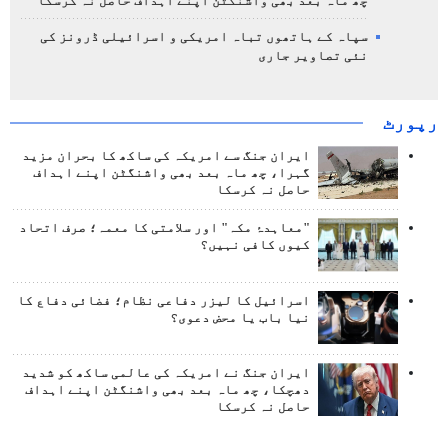
چھ ماہ بعد بھی واشنگٹن اپنے اہداف حاصل نہ کرسکا
سپاہ کے ہاتھوں تباہ امریکی و اسرائیلی ڈرونز کی
نئی تصاویر جاری
رپورٹ
ایران جنگ سے امریکہ کی ساکھ کا بحران مزید
گہرا، چھ ماہ بعد بھی واشنگٹن اپنے اہداف
حاصل نہ کرسکا
"معاہدۂ مکہ" اور سلامتی کا معمہ؛ صرف اتحاد
کیوں کافی نہیں؟
اسرائیل کا لیزر دفاعی نظام؛ فضائی دفاع کا
نیا باب یا محض دعوی؟
ایران جنگ نے امریکہ کی عالمی ساکھ کو شدید
دھچکا، چھ ماہ بعد بھی واشنگٹن اپنے اہداف
حاصل نہ کرسکا