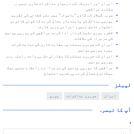
ایران اور امریکہ کے درمیان مذاکرات جاری نہیں رہ
سکتے، عراقچی
صوبہ گیلان کے گاؤں "ماسولہ" میں علم کشائی کی تقریب
یورپی ممالک کو پابندیاں بحال کرنے کا کوئی قانونی
اختیار حاصل نہیں، ایرانی وزیر خارجہ
قطر، یورپ مثبت کردار ادا کرے، عراقچی کی یورپی یونین
کی سربراہ کی ملاقات
ایران کے جوہری مسئلے پر سفارت کاری کی حمایت کرتے
ہیں، یورپی یونین
ایران کے جوہری مسئلے کا سفارتی حل ہی واحد راستہ ہے،
یورپی یونین
عراقچی کا یورپی یونین کی سربراہ سے رابطہ، سنیپ بیک
میکانزم فعال کرنے پر شدید احتجاج
لیبلز
ایران
جوہری مذاکرات
یورپ
آپ کا تبصرہ