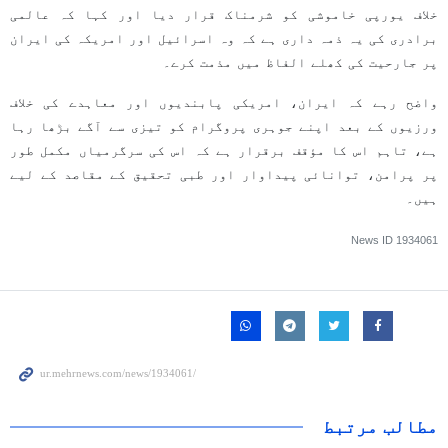
خلاف یورپی خاموشی کو شرمناک قرار دیا اور کہا کہ عالمی
برادری کی یہ ذمہ داری ہے کہ وہ اسرائیل اور امریکہ کی ایران
پر جارحیت کی کھلے الفاظ میں مذمت کرے۔
واضح رہے کہ ایران، امریکی پابندیوں اور معاہدے کی خلاف
ورزیوں کے بعد اپنے جوہری پروگرام کو تیزی سے آگے بڑھا رہا
ہے، تاہم اس کا مؤقف برقرار ہے کہ اس کی سرگرمیاں مکمل طور
پر پرامن، توانائی پیداوار اور طبی تحقیق کے مقاصد کے لیے
ہیں۔
News ID
1934061
مطالب مرتبط