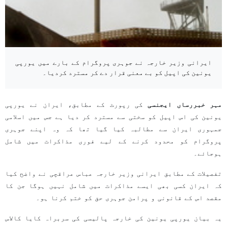
ایرانی وزیر خارجہ نے جوہری پروگرام کے بارے میں یورپی
یونین کی اپیل کو بے معنی قرار دے کر مسترد کردیا۔
مہر خبررساں ایجنسی
کی رپورٹ کے مطابق، ایران نے یورپی
یونین کی اس اپیل کو سختی سے مسترد کر دیا ہے جس میں اسلامی
جمہوری ایران سے مطالبہ کیا گیا تھا کہ وہ اپنے جوہری
پروگرام کو محدود کرنے کے لیے فوری مذاکرات میں شامل
ہوجائے۔
تفصیلات کے مطابق ایرانی وزیر خارجہ عباس عراقچی نے واضح کیا
کہ ایران کسی بھی ایسے مذاکرات میں شامل نہیں ہوگا جن کا
مقصد اس کے قانونی و پرامن جوہری حق کو ختم کرنا ہو۔
یہ بیان یورپی یونین کی خارجہ پالیسی کی سربراہ کایا کالاس