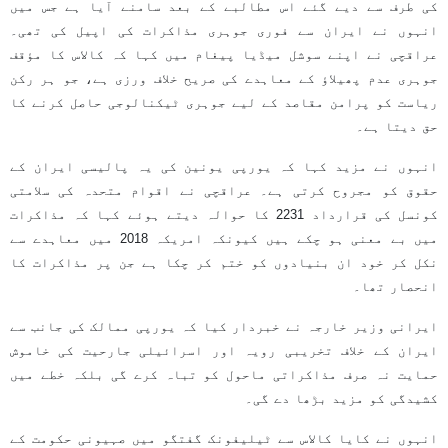
کی طرف سے دیے گئے اس مطالبے کے بعد سامنے آیا ہے جس میں
انہوں نے ایران سے فوری جوہری مذاکرات کی اپیل کی تھی۔
عراقچی نے اپنے سوشل میڈیا پیغام میں کہا کہ کالاس کا مؤقف
جوہری عدم پھیلاؤ کے معاہدے کی صریح خلاف ورزی ہے، جو ہر رکن
ریاست کو پرامن مقاصد کے لیے جوہری ٹیکنالوجی حاصل کرنے کا
حق دیتا ہے۔
انہوں نے مزید کہا کہ یورپی یونین کی یہ پالیسی ایران کے
حقوق کو مجروح کرتی ہے۔ عراقچی نے اقوام متحدہ کی سلامتی
کونسل کی قرارداد 2231 کا حوالہ دیتے ہوئے کہا کہ مذاکرات
میں بے معنی ہو چکے ہیں کیونکہ امریکہ 2018 میں معاہدے سے
نکل کر خود ان بنیادوں کو ختم کر چکا ہے جن پر مذاکرات کا
انحصار تھا۔
ایرانی وزیر خارجہ نے خبردار کیا کہ یورپی ممالک کی جانب سے
ایران کے خلاف تخریبی رویہ اور اسرائیلی جارحیت کی خاموش
حمایت نہ صرف مذاکراتی ماحول کو تباہ کرے گی بلکہ خطے میں
کشیدگی کو مزید بڑھا دے گی۔
انہوں نے کایا کالاس سے ٹیلیفونک گفتگو میں صہیونی حکومت کے