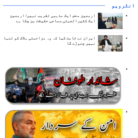
انٹرويو
اربعین محض ایک مذہبی تقریب نہیں/ اربعین
ایک کثیرالجہتی سماجی حقیقت بن چکا ہے
ایران نے ثابت کیا کہ وہ مزاحمتی بلاک کو تنہا
نہیں چھوڑے گا