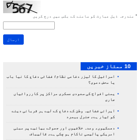
*
مندرجہ ذیل عبارت کو سامنے کے بکس میں درج کریں
ارسال
10 ممتاز خبریں
اسرائیل کا لیزر دفاعی نظام؛ فضائی دفاع کا نیا باب
یا محض دعوی؟
یمنی افواج کی سعودی عسکری مراکز پر کارروائیاں
جاری
ایرانی فضائیہ وطن کے دفاع کے لیے ہر قربانی دینے
کو تیار ہے، جنرل بہمرد
دھمکیوں، وعدہ خلافیوں اور جھوٹے بیانیے پر مبنی
امریکی پالیسی ناکام ہو چکی ہے، قالیباف