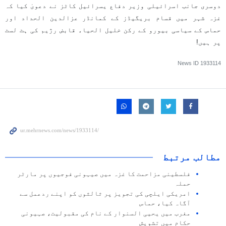
دوسری جانب اسرائیلی وزیر دفاع یسرائیل کاٹز نے دعویٰ کیا کہ
غزہ شہر میں قسام بریگیڈز کے کمانڈر عزالدین الحداد اور
حماس کے سیاسی بیورو کے رکن خلیل الحیاء قابض رژیم کی ہٹ لسٹ
پر ہیں!
News ID
1933114
مطالب مرتبط
فلسطینی مزاحمت کا غزہ میں صیہونی فوجیوں پر مارٹر
حملہ
امریکی ایلچی کی تجویز پر ثالثوں کو اپنے ردعمل سے
آگاہ کیا، حماس
مغرب میں یحیی السنوار کے نام کی مقبولیت، صہیونی
حکام میں تشویش