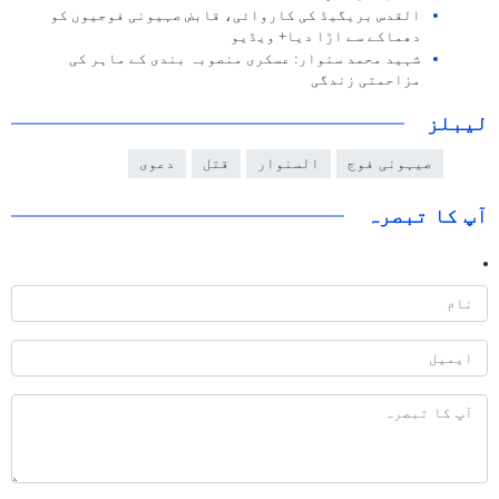
القدس بریگیڈ کی کاروائی، قابض صہیونی فوجیوں کو
دھماکے سے اڑا دیا+ ویڈیو
شہید محمد سنوار: عسکری منصوبہ بندی کے ماہر کی
مزاحمتی زندگی
لیبلز
صیہونی فوج
السنوار
قتل
دعوی
آپ کا تبصرہ