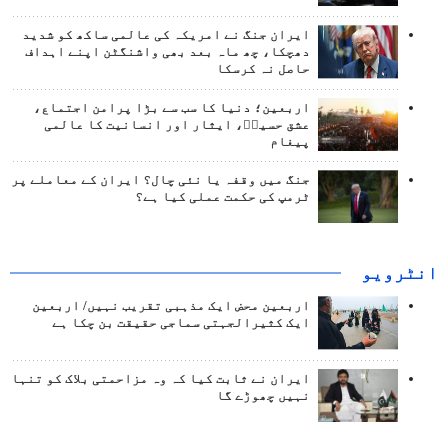
ایران جنگ نے امریکہ کی عالمی ساکھ کو شدید
دھچکا، چھ ماہ بعد بھی واشنگٹن اپنے اہداف
حاصل نہ کرسکا
اربعین؛ دنیا کا سب سے بڑا پرامن اجتماع،
عشق حسینؑ، ایثار اور انسانیت کا عالمی
پیغام
جنگ میں وقفہ یا نئی چال؟ ایران کے معاملے پر
ٹرمپ کی حکمت عملی کیا ہے؟
انٹرويو
اربعین محض ایک مذہبی تقریب نہیں/ اربعین
ایک کثیرالجہتی سماجی حقیقت بن چکا ہے
ایران نے ثابت کیا کہ وہ مزاحمتی بلاک کو تنہا
نہیں چھوڑے گا