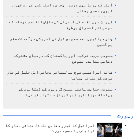
آبنائے ہرمز میں دوسرا بحری راستہ کسی صورت قبول
نہیں، محسن رضائی
ایران میں نظام کی تبدیلی کی سازش ناکام، موساد کے
دو سینئر افسران برطرف
چار دہائیوں بعد سعودی تیل کی امریکی درآمدات صفر
ہو گئیں
سعودی عرب، ترکیہ اور پاکستان کے درمیان مشترکہ
دفاعی معاہدہ متوقع
قابض اسرائیلی فوج نے لبنانی صحافی امل خلیل کو جان
بوجھ کر نشانہ بنایا
سعودی حمایت یافتہ مسلح گروہوں کے ٹھکانوں کو
بیلسٹک میزائلوں اور ڈرونز سے تباہ کر دیا
رپورٹ
اسرائیل کا لیزر دفاعی نظام؛ فضائی دفاع کا
نیا باب یا محض دعوی؟