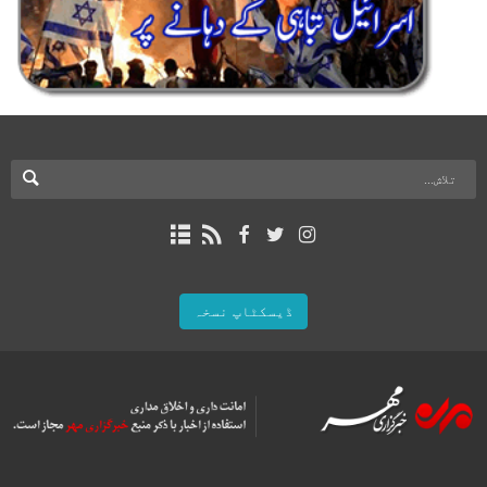
ڈیسکٹاپ نسخہ