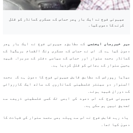
صیہونی فوج نے ایک بار پھر حماس کے عسکری کمانڈر کو قتل
کرنے کا دعوی کیا۔
مہر خبررساں ایجنسی
کے مطابق، صیہونی فوج نے ایک بار پھر
دعویٰ کیا ہے کہ اس نے حماس کے عسکری ونگ القسام بریگیڈ کے
کمانڈر محمد سنوار اور حماس کے سیاسی دفتر کے سربراہ شہید
یحییٰ سنوار کے بھائی کو قتل کردیا ہے۔
میڈیا رپورٹس کے مطابق قابض صیہونی فوج کا دعویٰ ہے کہ محمد
السنوار دو سینئر فلسطینی کمانڈروں کے ساتھ ایک کارروائی
کے دوران شہید ہوئے۔
صیہونی فوج کے اس دعوے کی ابھی تک کسی فلسطینی ذریعے سے
تصدیق نہیں ہو سکی ہے۔
یاد رہے قابض فوج نے اس سے پہلے بھی محمد سنوار کی شہادت کا
دعویٰ کیا تھا۔