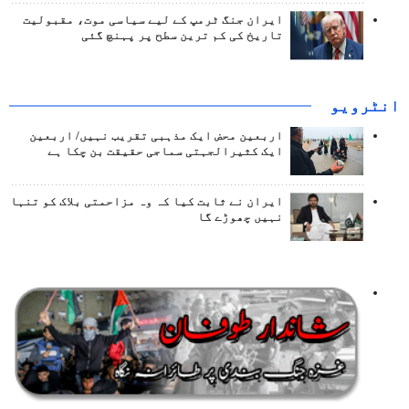
ایران جنگ ٹرمپ کے لیے سیاسی موت، مقبولیت
تاریخ کی کم ترین سطح پر پہنچ گئی
انٹرويو
اربعین محض ایک مذہبی تقریب نہیں/ اربعین
ایک کثیرالجہتی سماجی حقیقت بن چکا ہے
ایران نے ثابت کیا کہ وہ مزاحمتی بلاک کو تنہا
نہیں چھوڑے گا