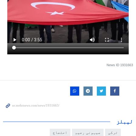
News ID
1931663
لیبلز
ترکی
صیہونی رجیم
احتجاج