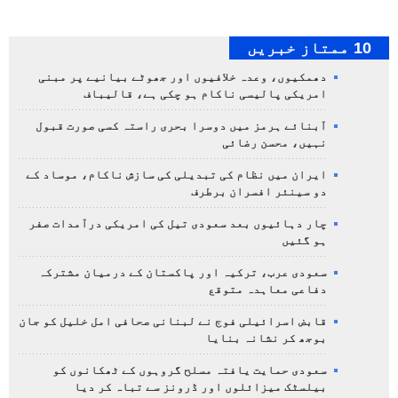
10 ممتاز خبریں
دھمکیوں، وعدہ خلافیوں اور جھوٹے بیانیے پر مبنی
امریکی پالیسی ناکام ہو چکی ہے، قالیباف
آبنائے ہرمز میں دوسرا بحری راستہ کسی صورت قبول
نہیں، محسن رضائی
ایران میں نظام کی تبدیلی کی سازش ناکام، موساد کے
دو سینئر افسران برطرف
چار دہائیوں بعد سعودی تیل کی امریکی درآمدات صفر
ہو گئیں
سعودی عرب، ترکیہ اور پاکستان کے درمیان مشترکہ
دفاعی معاہدہ متوقع
قابض اسرائیلی فوج نے لبنانی صحافی امل خلیل کو جان
بوجھ کر نشانہ بنایا
سعودی حمایت یافتہ مسلح گروہوں کے ٹھکانوں کو
بیلسٹک میزائلوں اور ڈرونز سے تباہ کر دیا