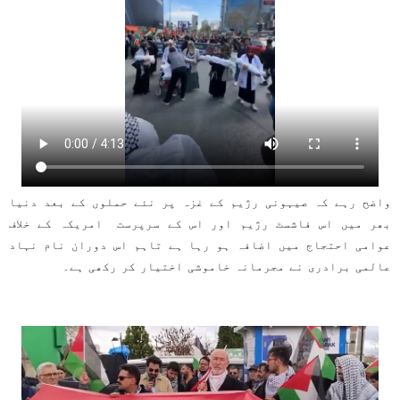
واضح رہے کہ صیہونی رژیم کے غزہ پر نئے حملوں کے بعد دنیا
بھر میں اس فاشسٹ رژیم اور اس کے سرپرست امریکہ کے خلاف
عوامی احتجاج میں اضافہ ہو رہا ہے تاہم اس دوران نام نہاد
عالمی برادری نے مجرمانہ خاموشی اختیار کر رکھی ہے۔