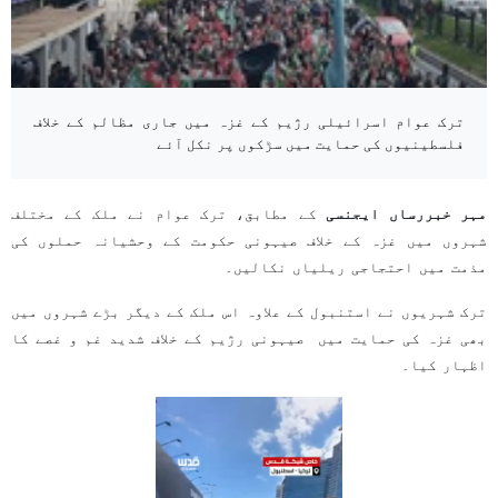
ترک عوام اسرائیلی رژیم کے غزہ میں جاری مظالم کے خلاف
فلسطینیوں کی حمایت میں سڑکوں پر نکل آئے
مہر خبررساں ایجنسی
کے مطابق، ترک عوام نے ملک کے مختلف
شہروں میں غزہ کے خلاف صیہونی حکومت کے وحشیانہ حملوں کی
مذمت میں احتجاجی ریلیاں نکالیں۔
ترک شہریوں نے استنبول کے علاوہ اس ملک کے دیگر بڑے شہروں میں
بھی غزہ کی حمایت میں صیہونی رژیم کے خلاف شدید غم و غصے کا
اظہار کیا۔