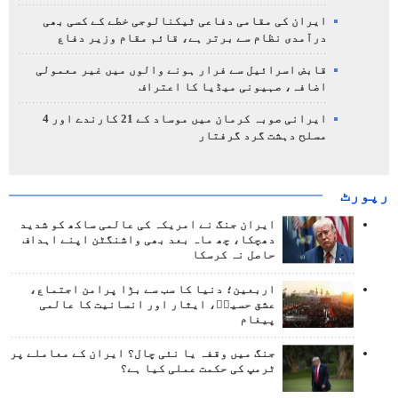
ایران کی مقامی دفاعی ٹیکنالوجی خطے کے کسی بھی
درآمدی نظام سے برتر ہے، قائم مقام وزیر دفاع
قابض اسرائیل سے فرار ہونے والوں میں غیر معمولی
اضافہ، صہیونی میڈیا کا اعتراف
ایرانی صوبہ کرمان میں موساد کے 21 کارندے اور 4
مسلح دہشت گرد گرفتار
رپورٹ
ایران جنگ نے امریکہ کی عالمی ساکھ کو شدید
دھچکا، چھ ماہ بعد بھی واشنگٹن اپنے اہداف
حاصل نہ کرسکا
اربعین؛ دنیا کا سب سے بڑا پرامن اجتماع،
عشق حسینؑ، ایثار اور انسانیت کا عالمی
پیغام
جنگ میں وقفہ یا نئی چال؟ ایران کے معاملے پر
ٹرمپ کی حکمت عملی کیا ہے؟