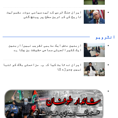
ایران جنگ ٹرمپ کے لیے سیاسی موت، مقبولیت
تاریخ کی کم ترین سطح پر پہنچ گئی
انٹرويو
اربعین محض ایک مذہبی تقریب نہیں/ اربعین
ایک کثیرالجہتی سماجی حقیقت بن چکا ہے
ایران نے ثابت کیا کہ وہ مزاحمتی بلاک کو تنہا
نہیں چھوڑے گا