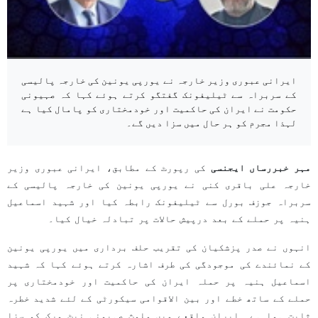
ایرانی عبوری وزیر خارجہ نے یورپی یونین کی خارجہ پالیسی
کے سربراہ سے ٹیلیفونک گفتگو کرتے ہوئے کہا کہ صہیونی
حکومت نے ایران کی حاکمیت اور خودمختاری کو پامال کیا ہے
لہذا مجرم کو ہر حال میں سزا دیں گے۔
مہر خبررساں ایجنسی
کی رپورٹ کے مطابق، ایرانی عبوری وزیر
خارجہ علی باقری کنی نے یورپی یونین کی خارجہ پالیسی کے
سربراہ جوزف بورل سے ٹیلیفونک رابطہ کیا اور شہید اسماعیل
ہنیہ پر حملے کے بعد درپیش حالات پر تبادلہ خیال کیا۔
انہوں نے صدر پزشکیان کی تقریب حلف برداری میں یورپی یونین
کے نمائندے کی موجودگی کی طرف اشارہ کرتے ہوئے کہا کہ شہید
اسماعیل ہنیہ پر حملہ ایران کی حاکمیت اور خودمختاری پر
حملے کے ساتھ خطے اور بین الاقوامی سیکورٹی کے لئے شدید خطرہ
ثابت ہوا ہے۔ ایران واقعے میں ملوث صہیونی نیٹ ورک کو سزا