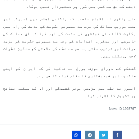
دینے کے حق سے کسی بھی طور پر دستبردار نہیں ہوگا۔
علی باقری نے اقوام متحدہ کے ہنگامی اجلاس میں امریکہ اور
بعض یورپی ممالک کی طرف سے صہیونی حکومت کی مذمت کی راہ میں
رکاوٹ ڈالنے کی کوششوں کی مذمت کی اور کہا کہ ان ممالک کی
خاموشی اور مذکورہ اقدامات کی وجہ سے صہیونی حکومت کو مزید
جرائت اور ترغیب ملتی ہے جس سے خطے کی سلامتی کو سنگین خطرات
لاحق ہوسکتے ہیں۔
گفتگو کے دوران جوزف بورل نے تاکید کی کہ ایران کو اپنی
حاکمیت اور خودمختاری کا دفاع کرنے کا حق ہے۔
انہوں نے خطے میں بڑھتی ہوئی کشیدگی اور اس کے ممکنہ نتائج
پر تشویش کا اظہار کیا۔
News ID
1925767