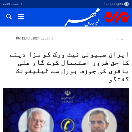
7 اگست، 2026
ایران
3 اگست، 2024، 12:48 PM
ایران صہیونی نیٹ ورک کو سزا دینے
کا حق ضرور استعمال کرے گا، علی
باقری کی جوزف بورل سے ٹیلیفونک
گفتگو