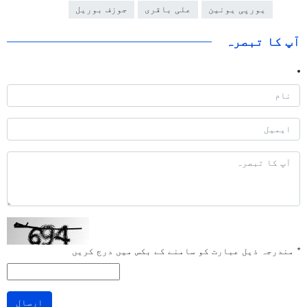
یورپی یونین
علی باقری
جوزف بوریل
آپ کا تبصرہ
*
مندرجہ ذیل عبارت کو سامنے کے بکس میں درج کریں
ارسال