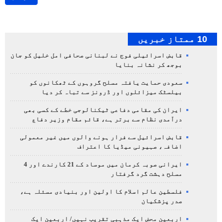
10 ممتاز خبریں
قابض اسرائیلی فوج نے لبنانی صحافی امل خلیل کو جان
بوجھ کر نشانہ بنایا
سعودی حمایت یافتہ مسلح گروہوں کے ٹھکانوں کو
بیلسٹک میزائلوں اور ڈرونز سے تباہ کر دیا
ایران کی مقامی دفاعی ٹیکنالوجی خطے کے کسی بھی
درآمدی نظام سے برتر ہے، قائم مقام وزیر دفاع
قابض اسرائیل سے فرار ہونے والوں میں غیر معمولی
اضافہ، صہیونی میڈیا کا اعتراف
ایرانی صوبہ کرمان میں موساد کے 21 کارندے اور 4
مسلح دہشت گرد گرفتار
فلسطین عالم اسلام کا اولین اور بنیادی مسئلہ ہے،
صدر پزشکیان
اربعین محض ایک مذہبی تقریب نہیں/ اربعین ایک