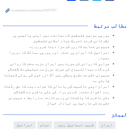
مطالب مرتبط
یورپی یونین فلسطین کے معاملے میں اپنی پالیسی پر
نظرثانی کرے، تحریک جہاد اسلامی فلسطین
صہیونی جنایت کاروں کو سزا دینا ضروری ہے
اسرائیل کا ایران پر حملہ اور یورپی ممالک کا دوہرا
معیار
جوابی کاروائی کی صورت میں ایران مزید سخت کاروائی
کرے گا، عبداللہیان کی جوزف بورل سے ٹیلیفونک گفتگو
صہیونی حکومت مشرق وسطی میں آگ اور خون کی ہولی کھیلنا
چاہتی ہے
ایران اپنی حاکمیت کی پامالی کا جواب دینے کا حق رکھتا
ہے، اقوام متحدہ کے سربراہ کی علی باقری سے گفتگو
علی باقری کا پاکستانی وزیرخارجہ سے رابطہ، صہیونی
حکومت کی جارحیت پر تبادلہ خیال
لیبلز
ایران
شہید اسماعیل ہنیہ
حماس
اسرائیل