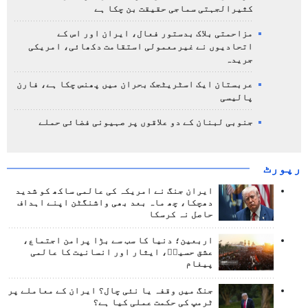
کثیرالجہتی سماجی حقیقت بن چکا ہے
مزاحمتی بلاک بدستور فعال، ایران اور اس کے
اتحادیوں نے غیرمعمولی استقامت دکھائی، امریکی
جریدہ
عربستان ایک اسٹریٹجک بحران میں پھنس چکا ہے، فارن
پالیسی
جنوبی لبنان کے دو علاقوں پر صہیونی فضائی حملے
رپورٹ
ایران جنگ نے امریکہ کی عالمی ساکھ کو شدید
دھچکا، چھ ماہ بعد بھی واشنگٹن اپنے اہداف
حاصل نہ کرسکا
اربعین؛ دنیا کا سب سے بڑا پرامن اجتماع،
عشق حسینؑ، ایثار اور انسانیت کا عالمی
پیغام
جنگ میں وقفہ یا نئی چال؟ ایران کے معاملے پر
ٹرمپ کی حکمت عملی کیا ہے؟