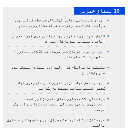
10 ممتاز خبریں
ایران کی مقامی دفاعی ٹیکنالوجی خطے کے کسی بھی
درآمدی نظام سے برتر ہے، قائم مقام وزیر دفاع
قابض اسرائیل سے فرار ہونے والوں میں غیر معمولی
اضافہ، صہیونی میڈیا کا اعتراف
ایرانی صوبہ کرمان میں موساد کے 21 کارندے اور 4
مسلح دہشت گرد گرفتار
فلسطین عالم اسلام کا اولین اور بنیادی مسئلہ ہے،
صدر پزشکیان
اربعین محض ایک مذہبی تقریب نہیں/ اربعین ایک
کثیرالجہتی سماجی حقیقت بن چکا ہے
مزاحمتی بلاک بدستور فعال، ایران اور اس کے
اتحادیوں نے غیرمعمولی استقامت دکھائی، امریکی
جریدہ
عربستان ایک اسٹریٹجک بحران میں پھنس چکا ہے، فارن
پالیسی