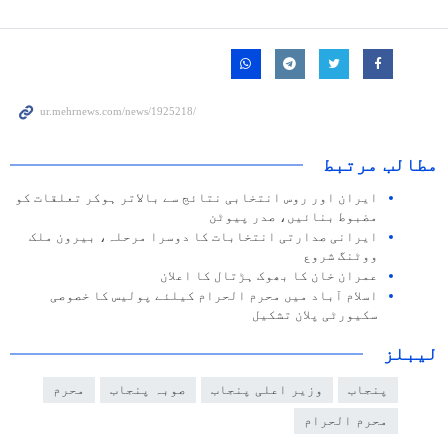
مطالب مرتبط
ایران اور روس انتخابی نتائج سے بالاتر ہوکر تعلقات کو
مضبوط بنائیں، صدر پیوٹن
ایرانی صدارتی انتخابات کا دوسرا مرحلہ، بیرون ملک
ووٹنگ شروع
عمران خان کا بھوک ہڑتال کا اعلان
اسلام آباد میں محرم الحرام کیلئے پولیس کا خصوصی
سکیورٹی پلان تشکیل
لیبلز
پنجاب
وزیر اعلی پنجاب
صوبہ پنجاب
محرم
محرم الحرام