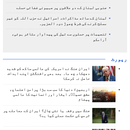
جنوبی لبنان کے دو علاقوں پر صہیونی فضائی حملے
لبنان کے ساتھ مذاکرات، اسرائیل نے حزب اللہ کو غیر
مسلح کرنے کی شرط چھوڑ دی، الجزیرہ
تنصیبات پر حملوں سے تیل کی پیداوار متاثر ہوئی،
آرامکو
رپورٹ
ایران جنگ نے امریکہ کی عالمی ساکھ کو شدید
دھچکا، چھ ماہ بعد بھی واشنگٹن اپنے اہداف
حاصل نہ کرسکا
اربعین؛ دنیا کا سب سے بڑا پرامن اجتماع،
عشق حسینؑ، ایثار اور انسانیت کا عالمی
پیغام
جنگ میں وقفہ یا نئی چال؟ ایران کے معاملے پر
ٹرمپ کی حکمت عملی کیا ہے؟