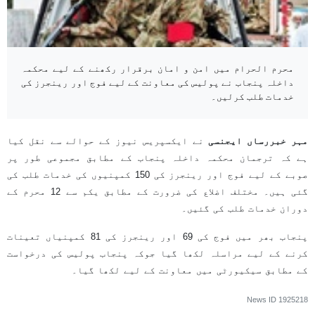
محرم الحرام میں امن و امان برقرار رکھنے کے لیے محکمہ
داخلہ پنجاب نے پولیس کی معاونت کے لیے فوج اور رینجرز کی
خدمات طلب کرلیں۔
مہر خبررساں ایجنسی
نے ایکسپریس نیوز کے حوالے سے نقل کیا
ہے کہ ترجمان محکمہ داخلہ پنجاب کے مطابق مجموعی طور پر
صوبے کے لیے فوج اور رینجرز کی 150 کمپنیوں کی خدمات طلب کی
گئی ہیں۔ مختلف اضلاع کی ضرورت کے مطابق یکم سے 12 محرم کے
دوران خدمات طلب کی گئیں۔
پنجاب بھر میں فوج کی 69 اور رینجرز کی 81 کمپنیاں تعینات
کرنے کے لیے مراسلہ لکھا گیا جوکہ پنجاب پولیس کی درخواست
کے مطابق سیکیورٹی میں معاونت کے لیے لکھا گیا۔
News ID
1925218