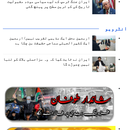
ایران جنگ ٹرمپ کے لیے سیاسی موت، مقبولیت
تاریخ کی کم ترین سطح پر پہنچ گئی
انٹرويو
اربعین محض ایک مذہبی تقریب نہیں/ اربعین
ایک کثیرالجہتی سماجی حقیقت بن چکا ہے
ایران نے ثابت کیا کہ وہ مزاحمتی بلاک کو تنہا
نہیں چھوڑے گا