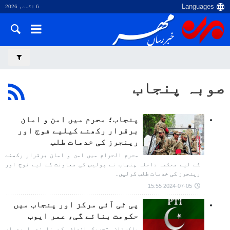
6 اگست، 2026
صوبہ پنجاب
پنجاب؛ محرم میں امن و امان
برقرار رکھنے کیلیے فوج اور
رینجرز کی خدمات طلب
محرم الحرام میں امن و امان برقرار رکھنے
کے لیے محکمہ داخلہ پنجاب نے پولیس کی معاونت کے لیے فوج اور
رینجرز کی خدمات طلب کرلیں۔
2024-07-05 15:55
پی ٹی آئی مرکز اور پنجاب میں
حکومت بنائے گی، عمر ایوب
پاکستان تحریک انصاف کے نامزد امیدوار