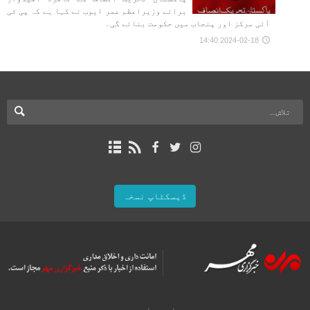
برائے وزیراعظم عمر ایوب نے کہا ہے کہ پی ٹی
آئی مرکز اور پنجاب میں حکومت بنائے گی۔
2024-02-18 14:40
ڈیسکٹاپ نسخہ