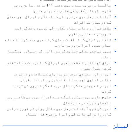
پاکستانی صوبہ سندھ میں دفعہ 144 نافذ، سابق وزیر
خارجہ گرفتار/ فوج کی جانب سے بیان جاری
آبنائے ہرمز میں جہازرانی کے تحفظ پر ایران اور عمان
کے درمیان مذاکرات
علاقائی اور دفاعی سفارتکاری کی توسیع وقت کی اہم
ضرورت ہے، جنرل باقری
شام اور ترکی کے تعلقات بحال کرنے میں مدد کرنے کے لئے
تیار ہیں، ایرانی وزیر خارجہ
صہیونی حکومت کی حمایت کرنے والوں کو خمیازہ بھگتنا
ہوگا
عراق توانائی کے شعبے میں ایران کے تجربات سے استفادہ
کرے، جنرل صفوی
ایران اور سعودی فوجی سربراہان کی ملاقات، دوطرفہ
دفاعی تعاون اور مسئلہ فلسطین پر تبادلہ خیال
ایران نے چینی جنگی جہاز خریدنے کی خبروں کی تردید
کردی
خلیج فارس میں سیکورٹی کے نئے اصول: بیرونی طاقتوں پر
انحصار میں کمی کا رجحان
امریکی فوج آبنائے ہرمز میں داخل ہوئی تو فوری جوابی
کارروائی کی جائے گی، ایرانی فوج کا انتباہ
لیبلز