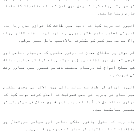
کو سراہتے ہوئے کہا کہ یمن میں امن کے لئے مذاکرات کا سلسلہ
جاری رہنا چاہئے۔
انہوں نے مزید کہا کہ دنیا میں طاقت کا توازن بدل رہا ہے۔
امریکی اجارہ داری ختم ہورہی ہے اور ایسا نظام قائم ہونے
والا ہے جس میں کسی کو یکطرفہ بالادستی حاصل نہیں ہوگی۔
اس موقع پر سلطان عمان نے دونوں ملکوں کے درمیان دفاعی اور
فوجی تعاون میں اضافے پر زور دیتے ہوئے کہا کہ دونوں ممالک
کی مسلح افواج کے درمیان مختلف دفاعی شعبوں میں تعاون وقت
کی ضرورت ہے۔
انہوں ایران کی طرف سے ہونے والی بین الاقوامی بحری مشقوں
میں عمان کی بحریہ کی بھی شمولیت کا اعلان کرتے ہوئے کہا کہ
دونوں ممالک مل کر آبنائے ہرمز اور خلیج عمان کی سیکورٹی کو
یقینی بناسکتے ہیں۔
یاد رہے کہ جنرل باقری ملکی دفاعی اور سیاسی صورتحال پر
مذاکرات کے لئے اتوار کو عمان کے دورے پر گئے ہیں۔