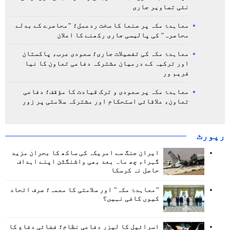
نئی تصاویر جاری
معاہدۂ مکہ پر صنعا کا سخت ردعمل؛ "محاصرے کے بدلے
محاصرہ" کی پالیسی جاری رکھنے کا اعلان
معاہدۂ مکہ کی تفصیلات جاری؛ سعودی عرب، پاکستان
اور ترکیہ کے درمیان مشترکہ دفاعی تعاون کا نیا
فریم ور
معاہدۂ مکہ پر سعودی و ترک قیادت کا مؤقف؛ دفاعی
تعاون، علاقائی استحکام اور مشترکہ سلامتی پر زور
رپورٹ
ایران جنگ سے امریکہ کی ساکھ کا بحران مزید
گہرا، چھ ماہ بعد بھی واشنگٹن اپنے اہداف
حاصل نہ کرسکا
"معاہدۂ مکہ" اور سلامتی کا معمہ؛ صرف اتحاد
کیوں کافی نہیں؟
اسرائیل کا لیزر دفاعی نظام؛ فضائی دفاع کا