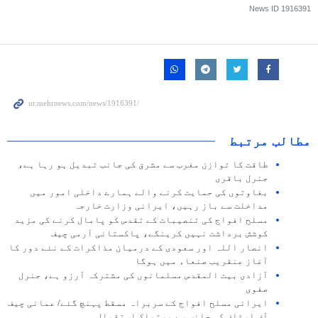
News ID
1916391
مطالب مرتبط
طاقت کا توازن مغرب سے مشرق کی جانب تبدیل ہو رہا ہے،
جنرل باقری
بغاوتوں کی حمایت کرنے والے ہمارے داخلی امور میں
مداخلت سے باز رہیں، ایرانی وزارت خارجہ
مسلح افواج کی تنصیبات کے تقدس کو پامال کرنے کی مزید
کوشش برداشت نہیں کرینگے، پاکستانی آرمی چیف
انصار اللہ اور سعودی کے درمیان مذاکرات کے نئے دور کا
آغاز عنقریب صنعاء میں ہوگا
آزادی بیت المقدس مسلمانوں کی مشترکہ آرزو ہے، جنرل
صفوی
ایرانی مسلح افواج کے سربراہ مسقط پہنچ گئے/ عمانی چیف
آف اسٹاف کی جانب سے پرتباک استقبال