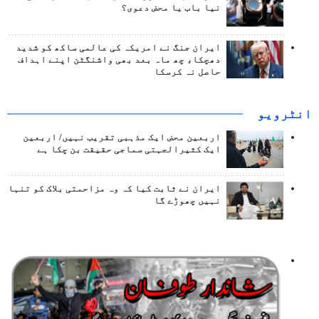
نیا باب یا محض دعوی؟
ایران جنگ نے امریکہ کی عالمی ساکھ کو شدید
دھچکا، چھ ماہ بعد بھی واشنگٹن اپنے اہداف
حاصل نہ کرسکا
انٹرويو
اربعین محض ایک مذہبی تقریب نہیں/ اربعین
ایک کثیرالجہتی سماجی حقیقت بن چکا ہے
ایران نے ثابت کیا کہ وہ مزاحمتی بلاک کو تنہا
نہیں چھوڑے گا