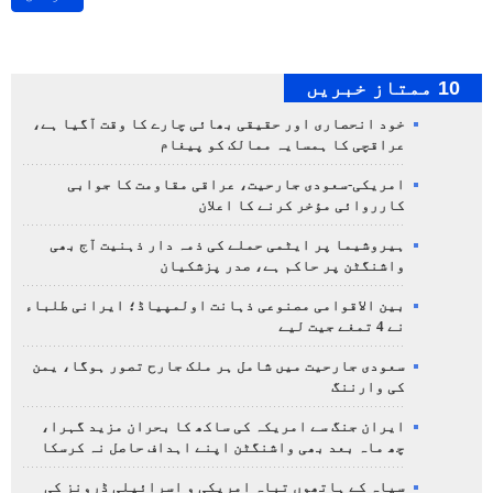
10 ممتاز خبریں
خود انحصاری اور حقیقی بھائی چارے کا وقت آگیا ہے،
عراقچی کا ہمسایہ ممالک کو پیغام
امریکی-سعودی جارحیت، عراقی مقاومت کا جوابی
کارروائی مؤخر کرنے کا اعلان
ہیروشیما پر ایٹمی حملے کی ذمہ دار ذہنیت آج بھی
واشنگٹن پر حاکم ہے، صدر پزشکیان
بین الاقوامی مصنوعی ذہانت اولمپیاڈ؛ ایرانی طلباء
نے 4 تمغے جیت لیے
سعودی جارحیت میں شامل ہر ملک جارح تصور ہوگا، یمن
کی وارننگ
ایران جنگ سے امریکہ کی ساکھ کا بحران مزید گہرا،
چھ ماہ بعد بھی واشنگٹن اپنے اہداف حاصل نہ کرسکا
سپاہ کے ہاتھوں تباہ امریکی و اسرائیلی ڈرونز کی