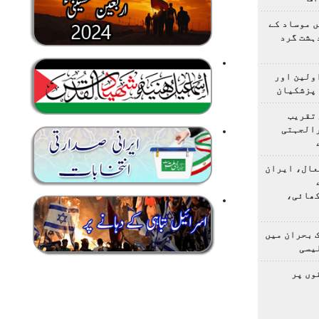
 موساد کے
 4 مسلح دہشت گرد
اولین اور
 پزشکیان
 تقریب
رالجہتی
عال، ایران
کھائی،
 بحران میں
یسی
وں پر