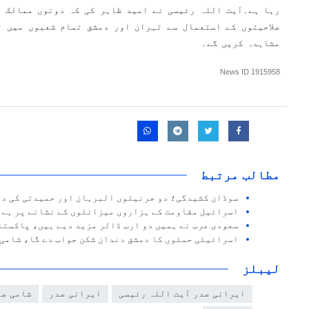
رہا ہے۔آیت اللہ رئیسی نے امید ظاہر کی کہ دونوں ممالک 
صلاحیتوں کے استعمال سے تہران اور دمشق تمام شعبوں میں ت
مشاہدہ کریں گے۔
News ID
1915958
مطالب مرتبط
سوڈان کشیدگی؛ دو جرنیلوں البرہان اور حمیدتی کی دو
اسرائیل مقاومت کے ہزاروں میزائلوں کے نشانے پر ہے،
سعودی عرب نے ہمیں دو ارب ڈالر مزید دیے ہیں، پاکست
اسرائیلی حملوں کا دمشق دندان شکن جواب دے گا، شامی
لیبلز
ایرانی صدر آیت اللہ رئیسی
ایرانی صدر
شامی صد