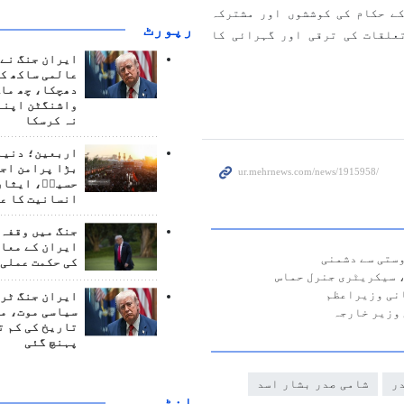
کے حکام کی کوششوں اور مشترکہ
رپورٹ
علقات کی ترقی اور گہرائی کا
ایران جنگ نے 
عالمی ساکھ کو
دھچکا، چھ ماہ
واشنگٹن اپنے
نہ کرسکا
اربعین؛ دنیا 
بڑا پرامن اج
حسینؑ، ایثار
انسانیت کا ع
جنگ میں وقفہ 
ایران کے معام
ستی سے دشمنی
کی حکمت عملی 
 سیکریٹری جنرل حماس
انی وزیراعظم
ایران جنگ ٹرم
سیاسی موت، م
 وزیر خارجہ
تاریخ کی کم ت
پہنچ گئی
ر
شامی صدر بشار اسد
انٹرويو