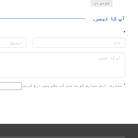
قومی دن
آپ کا تبصرہ
*
مندرجہ ذیل عبارت کو سامنے کے بکس میں درج کریں