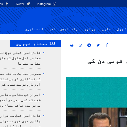
Facebook
Twitter
Instagram
کهيل
تصاوير
ویڈیو
ٹيكنالوجي
اخبار کے عناوین
10 ممتاز خبریں
قابض اسرائیلی فوج نے
صحافی امل خلیل کو جان
 قومی دن کی
نشانہ بنایا
سعودی حمایت یافتہ مس
کے ٹھکانوں کو بیلسٹک
اور ڈرونز سے تباہ کر 
ایران کی مقامی دفاعی
خطے کے کسی بھی درآمدی
برتر ہے، قائم مقام وز
قابض اسرائیل سے فرار 
والوں میں غیر معمولی
صہیونی میڈیا کا اعتر