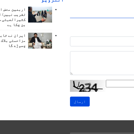
اربعین محض ا
تقریب نہیں/ ا
کثیرالجہتی س
بن چکا ہے
ایران نے ثابت
مزاحمتی بلاک 
چھوڑے گا
ارسال