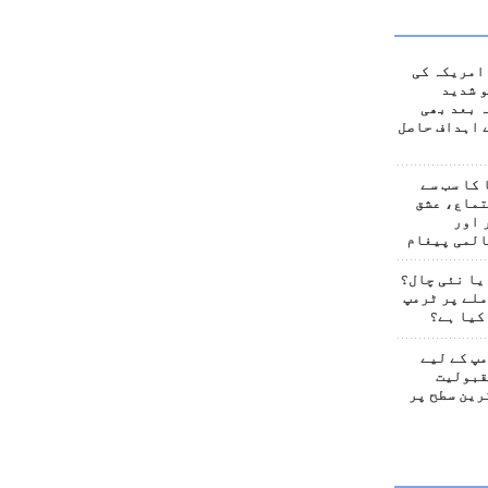
امریکہ کی
 شدید
 بعد بھی
 اہداف حاصل
کا سب سے
تماع، عشق
 اور
المی پیغام
یا نئی چال؟
لے پر ٹرمپ
کیا ہے؟
پ کے لیے
قبولیت
رین سطح پر