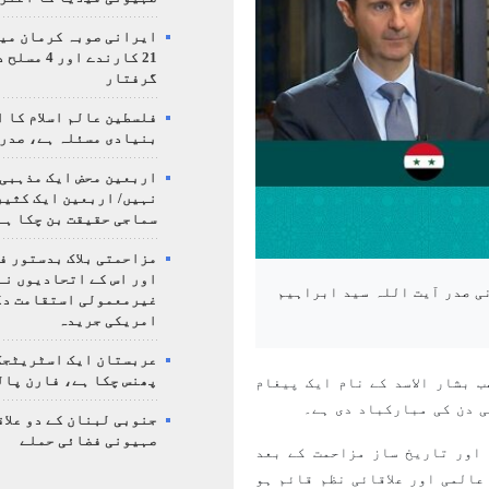
ایرانی صوبہ کرمان میں
21 کارندے اور
گرفتار
فلسطین عالم اسلام کا 
بنیادی مسئلہ ہے، صدر
اربعین محض ایک مذہبی
نہیں/ اربعین ایک کثی
سماجی حقیقت بن چکا ہے
مزاحمتی بلاک بدستور ف
اور اس کے اتحادیوں نے
ی صدر آیت اللہ سید ابراہیم
غیرمعمولی استقامت د
امریکی جریدہ
عربستان ایک اسٹریٹجک
پھنس چکا ہے، فارن پال
 بشار الاسد کے نام ایک پیغام
ی دن کی مبارکباد دی ہے۔
جنوبی لبنان کے دو علاق
صہیونی فضائی حملے
اور تاریخ ساز مزاحمت کے بعد
المی اور علاقائی نظم قائم ہو