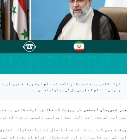
اپنے شامی ہم منصب بشار الاسد کے نام ایک پیغام میں ایران
رئیسی نے شام کے قومی دن کی مبارکباد دی ہے۔
مہر خبررساں ایجنسی
کی رپورٹ کے مطابق، اپنے شامی ہم منصب
میں ایرانی صدر آیت اللہ سید ابراہیم رئیسی نے شام کے قوم
پیغام میں کہا ہے کہ اب سالہا سال کے دیانتدارانہ تعاون 
ایرانی اور شامی آزاد اور خودمختار اقوام کے مفاد کے لیے ع