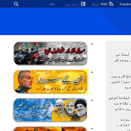
RSS لینک
آرکائیو
 لبنانی
 بوجھ کر
لح گروہوں
 میزائلوں
دیا
 ٹیکنالوجی
 نظام سے
یر دفاع
ہونے
 اضافہ،
اف